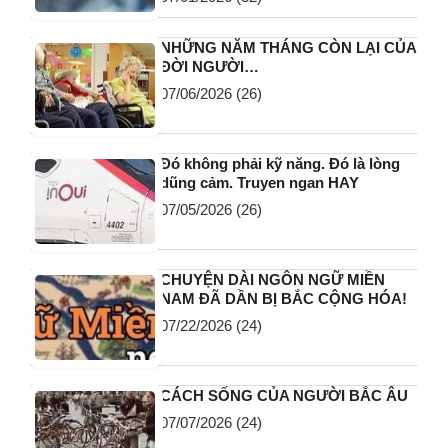
NHỮNG NĂM THÁNG CÒN LẠI CỦA
ĐỜI NGƯỜI…
07/06/2026
(26)
Đó không phải kỹ năng. Đó là lòng
dũng cảm. Truyen ngan HAY
07/05/2026
(26)
CHUYỆN DÀI NGÔN NGỮ MIỀN
NAM ĐÃ DẦN BỊ BẮC CỘNG HÓA!
07/22/2026
(24)
CÁCH SỐNG CỦA NGƯỜI BẮC ÂU
07/07/2026
(24)