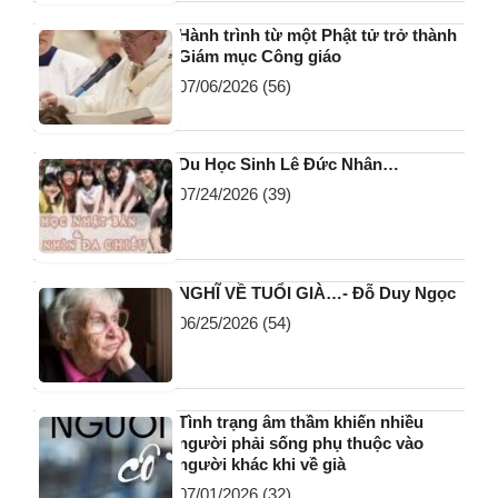
Hành trình từ một Phật tử trở thành
Giám mục Công giáo
07/06/2026
(56)
Du Học Sinh Lê Đức Nhân…
07/24/2026
(39)
NGHĨ VỀ TUỔI GIÀ…- Đỗ Duy Ngọc
06/25/2026
(54)
Tình trạng âm thầm khiến nhiều
người phải sống phụ thuộc vào
người khác khi về già
07/01/2026
(32)