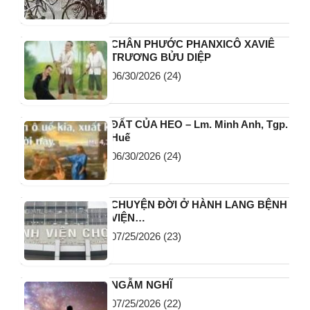
CHÂN PHƯỚC PHANXICÔ XAVIÊ
TRƯƠNG BỬU DIỆP
06/30/2026
(24)
ĐẤT CỦA HEO – Lm. Minh Anh, Tgp.
Huế
06/30/2026
(24)
CHUYỆN ĐỜI Ở HÀNH LANG BỆNH
VIỆN…
07/25/2026
(23)
NGẪM NGHĨ
07/25/2026
(22)