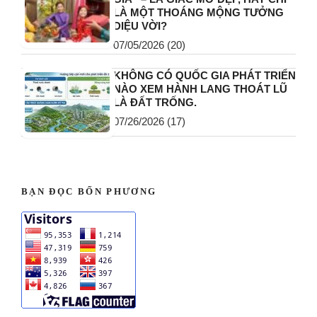
LÀ MỘT THOÁNG MỘNG TƯỞNG
DIỆU VỜI?
07/05/2026
(20)
KHÔNG CÓ QUỐC GIA PHÁT TRIỂN
NÀO XEM HÀNH LANG THOÁT LŨ
LÀ ĐẤT TRỐNG.
07/26/2026
(17)
BẠN ĐỌC BỐN PHƯƠNG