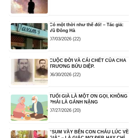
Có một thời như thế đó! – Tác giả:
Vũ Đông Hà
07/03/2026
(22)
CUỘC ĐỜI VÀ CÁI CHẾT CỦA CHA
TRƯƠNG BỬU DIỆP.
06/30/2026
(22)
TUỔI GIÀ LÀ MỘT ƠN GỌI, KHÔNG
PHẢI LÀ GÁNH NẶNG
07/27/2026
(20)
“SUM VẦY BÊN CON CHÁU LÚC VỀ
GIÀ” – LÀ GIẤC MƠ ĐẸP, HAY CHỈ