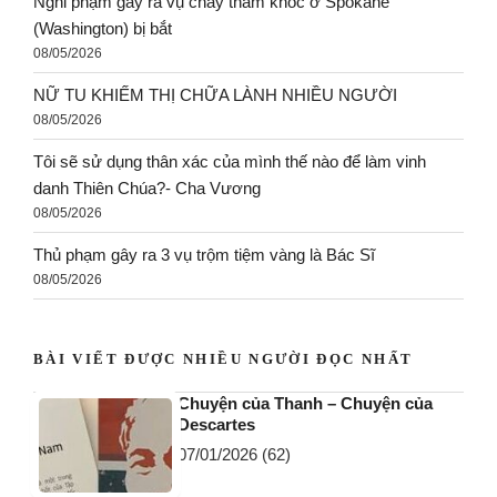
Nghi phạm gây ra vụ cháy thảm khốc ở Spokane
(Washington) bị bắt
08/05/2026
NỮ TU KHIẾM THỊ CHỮA LÀNH NHIỀU NGƯỜI
08/05/2026
Tôi sẽ sử dụng thân xác của mình thế nào để làm vinh
danh Thiên Chúa?- Cha Vương
08/05/2026
Thủ phạm gây ra 3 vụ trộm tiệm vàng là Bác Sĩ
08/05/2026
BÀI VIẾT ĐƯỢC NHIỀU NGƯỜI ĐỌC NHẤT
Chuyện của Thanh – Chuyện của
Descartes
07/01/2026
(62)