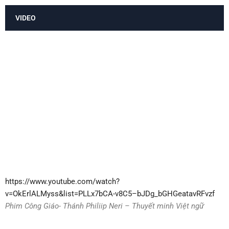
VIDEO
https://www.youtube.com/watch?
v=OkErlALMyss&list=PLLx7bCA-v8C5–bJDg_bGHGeatavRFvzf
Phim Công Giáo- Thánh Philiip Neri – Thuyết minh Việt ngữ