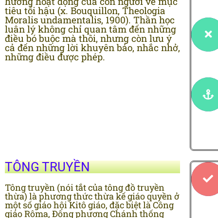
hướng hoạt động của con người về mục
tiêu tối hậu (x. Bouquillon, Theologia
Moralis undamentalis, 1900). Thần học
luân lý không chỉ quan tâm đến những
điều bó buộc mà thôi, nhưng còn lưu ý
cả đến những lời khuyên bảo, nhắc nhở,
những điều được phép.
TÔNG TRUYỀN
Tông truyền (nói tắt của tông đồ truyền
thừa) là phương thức thừa kế giáo quyền ở
một số giáo hội Kitô giáo, đặc biệt là Công
giáo Rôma, Đông phương Chánh thống