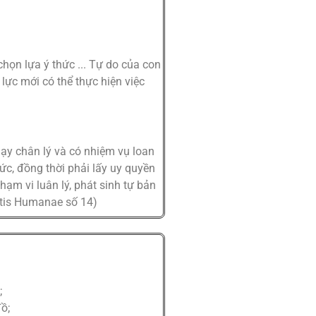
họn lựa ý thức ... Tự do của con
 lực mới có thể thực hiện việc
dạy chân lý và có nhiệm vụ loan
ức, đồng thời phải lấy uy quyền
m vi luân lý, phát sinh tự bản
atis Humanae số 14)
;
ồ;