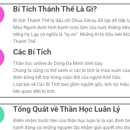
Bí Tích Thánh Thể Là Gì?
Bí tích Thánh Thể là dấu chỉ Chúa Giê-su đã lập để tiếp t
Máu Người dưới hình bánh rượu làm của nuôi thiêng liêng
tiếng Hy Lạp có nghĩa là “tạ ơn”. Những Ki-tô hữu tiên khở
Thánh Thể
Các Bí Tích
Thần học online do Dòng Đa Minh trình bày.
Chúng ta cũng có thể sánh ví các bí tích là mùa xuân củ
đơm bông kết trái trong cuộc đời của người Kitô hữu.
Loạt bài về Các Bí Tích bao gồm nguồn gốc, lịch sử, hiệ
liên quan đến bí tich.
Tổng Quát về Thần Học Luân Lý
Điểm nhắm trước tiên của thần học luân lý là xác định tì
hành động và những nguyên tắc nhằm giải quyết cho đú