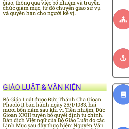
giáo, thông qua việc bổ nhiệm và truyền
chức giám mục, từ đó chuyển giao sứ vụ
và quyền hạn cho người kế vị.
GIÁO LUẬT & VĂN KIỆN
Bộ Giáo Luật được Ðức Thánh Cha Gioan
Phaolô II ban hành ngày 25/1/1983, hai
mươi bốn năm sau khi vị Tiền nhiệm, Ðức
Gioan XXIII tuyên bố quyết định tu chính.
Bản dịch Việt ngữ của Bộ Giáo Luật do các
Linh Mục sau đây thực hiện: Nguyễn Văn