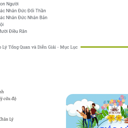
Con Người
Các Nhân Đức Đối Thần
Các Nhân Đức Nhân Bản
ội
Mười Điều Răn
o Lý Tổng Quan và Diễn Giải - Mục Lục
ình
lý cứu độ
Chân Lý