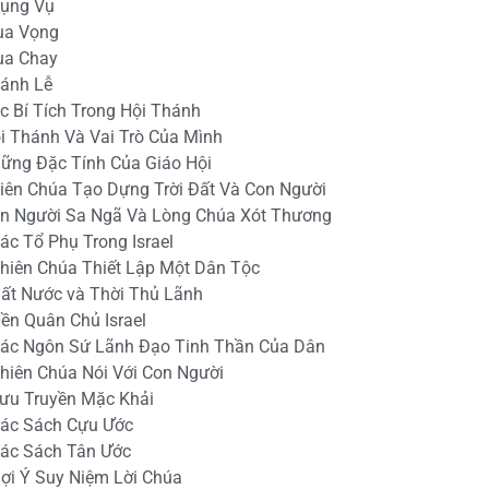
hụng Vụ
ùa Vọng
ùa Chay
hánh Lễ
ác Bí Tích Trong Hội Thánh
ội Thánh Và Vai Trò Của Mình
hững Đặc Tính Của Giáo Hội
hiên Chúa Tạo Dựng Trời Đất Và Con Người
on Người Sa Ngã Và Lòng Chúa Xót Thương
Các Tổ Phụ Trong Israel
Thiên Chúa Thiết Lập Một Dân Tộc
Đất Nước và Thời Thủ Lãnh
Nền Quân Chủ Israel
Các Ngôn Sứ Lãnh Đạo Tinh Thần Của Dân
Thiên Chúa Nói Với Con Người
Lưu Truyền Mặc Khải
Các Sách Cựu Ước
Các Sách Tân Ước
Gợi Ý Suy Niệm Lời Chúa