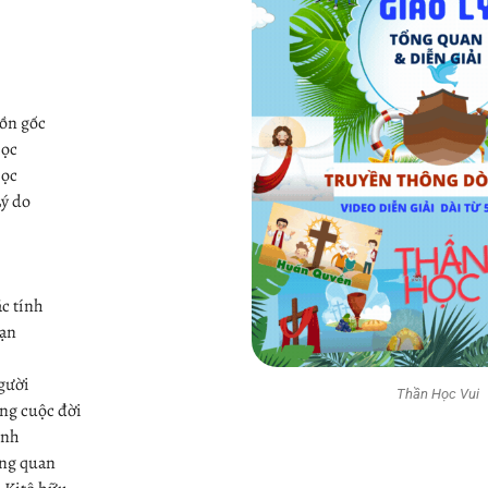
uồn gốc
học
học
Lý do
ặc tính
nạn
gười
Thần Học Vui
ng cuộc đời
inh
ơng quan