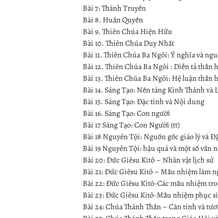
Bài 7: Thánh Truyền
Bài 8. Huấn Quyền
Bài 9. Thiên Chúa Hiện Hữu
Bài 10. Thiên Chúa Duy Nhất
Bài 11. Thiên Chúa Ba Ngôi: Ý nghĩa và ng
Bài 12. Thiên Chúa Ba Ngôi : Diễn tả thần 
Bài 13. Thiên Chúa Ba Ngôi: Hệ luận thần 
Bài 14. Sáng Tạo: Nền tảng Kinh Thánh và 
Bài 15. Sáng Tạo: Đặc tính và Nội dung
Bài 16. Sáng Tạo: Con người
Bài 17 Sáng Tạo: Con Người (tt)
Bài 18 Nguyên Tội: Nguồn gốc giáo lý và Đ
Bài 19 Nguyên Tội: hậu quả và một số vấn 
Bài 20: Đức Giêsu Kitô – Nhân vật lịch sử
Bài 21: Đức Giêsu Kitô – Mầu nhiệm làm n
Bài 22: Đức Giêsu Kitô-Các mầu nhiệm tro
Bài 23: Đức Giêsu Kitô-Mầu nhiệm phục s
Bài 24: Chúa Thánh Thần – Căn tính và tư