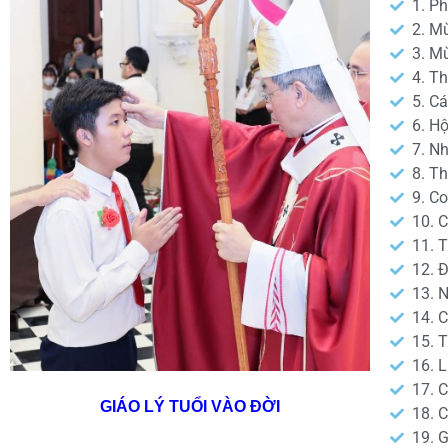
1. P
2. M
3. M
4. T
5. C
6. H
7. N
8. T
9. C
10. 
11. 
12. 
13. 
14. 
15. 
16. 
17. 
GIÁO LÝ TUỔI VÀO ĐỜI
18. 
19. 