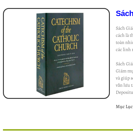
Sách
Sách Giá
cách là 
toàn nhi
các linh
Sách Giá
Giám mục
và giúp 
vẫn lưu 
Deposit
Mục Lục 