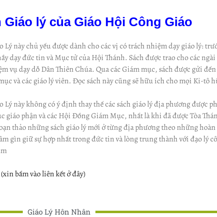
 Giáo lý của Giáo Hội Công Giáo
o Lý này chủ yếu được dành cho các vị có trách nhiệm dạy giáo lý: trư
thầy dạy đức tin và Mục tử của Hội Thánh. Sách được trao cho các ngà
ệm vụ dạy dỗ Dân Thiên Chúa. Qua các Giám mục, sách được gửi đến 
 mục và các giáo lý viên. Đọc sách này cũng sẽ hữu ích cho mọi Ki-tô
o Lý này không có ý định thay thế các sách giáo lý địa phương được ph
 giáo phận và các Hội Đồng Giám Mục, nhất là khi đã được Tòa Thánh
soạn thảo những sách giáo lý mới ở từng địa phương theo những hoàn
tâm gìn giữ sự hợp nhất trong đức tin và lòng trung thành với đạo lý 
um
(xin bấm vào liên kết ở đây)
Giáo Lý Hôn Nhân