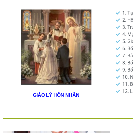
1. T
2. H
3. T
4. M
5. G
6. B
7. Bả
8. B
9. Bổ
10. 
11. 
12. 
GIÁO LÝ HÔN NHÂN