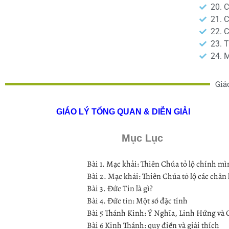
20. 
21. 
22. 
23. T
24. 
Giá
GIÁO LÝ TỔNG QUAN & DIỄN GIẢI
Mục Lục
Bài 1. Mạc khải: Thiên Chúa tỏ lộ chính m
Bài 2. Mạc khải: Thiên Chúa tỏ lộ các chân 
Bài 3. Đức Tin là gì?
Bài 4. Đức tin: Một số đặc tính
Bài 5 Thánh Kinh: Ý Nghĩa, Linh Hứng và 
Bài 6 Kinh Thánh: quy điển và giải thích