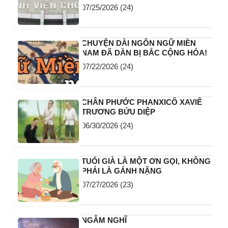
07/25/2026
(24)
CHUYỆN DÀI NGÔN NGỮ MIỀN
NAM ĐÃ DẦN BỊ BẮC CỘNG HÓA!
07/22/2026
(24)
CHÂN PHƯỚC PHANXICÔ XAVIÊ
TRƯƠNG BỬU DIỆP
06/30/2026
(24)
TUỔI GIÀ LÀ MỘT ƠN GỌI, KHÔNG
PHẢI LÀ GÁNH NẶNG
07/27/2026
(23)
NGẪM NGHĨ