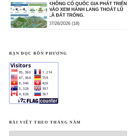
KHÔNG CÓ QUỐC GIA PHÁT TRIỂN
NÀO XEM HÀNH LANG THOÁT LŨ
LÀ ĐẤT TRỐNG.
07/26/2026
(18)
BẠN ĐỌC BỐN PHƯƠNG
BÀI VIẾT THEO THÁNG NĂM