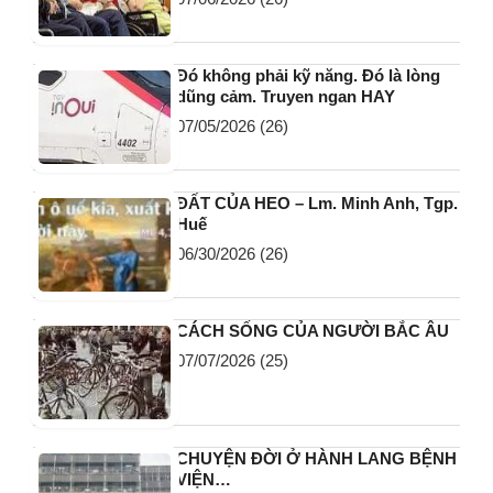
Đó không phải kỹ năng. Đó là lòng
dũng cảm. Truyen ngan HAY
07/05/2026
(26)
ĐẤT CỦA HEO – Lm. Minh Anh, Tgp.
Huế
06/30/2026
(26)
CÁCH SỐNG CỦA NGƯỜI BẮC ÂU
07/07/2026
(25)
CHUYỆN ĐỜI Ở HÀNH LANG BỆNH
VIỆN…