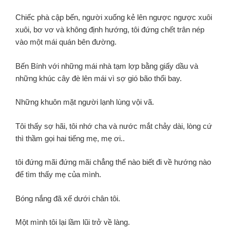
Chiếc phà cập bến, người xuống kẻ lên ngược ngược xuôi
xuôi, bơ vơ và không định hướng, tôi đứng chết trân nép
vào một mái quán bên đường.
Bến Bính với những mái nhà tạm lợp bằng giấy dầu và
những khúc cây đè lên mái vì sợ gió bão thổi bay.
Những khuôn mặt người lạnh lùng vội vã.
Tôi thấy sợ hãi, tôi nhớ cha và nước mắt chảy dài, lòng cứ
thì thầm gọi hai tiếng mẹ, mẹ ơi..
tôi đứng mãi đứng mãi chẳng thể nào biết đi về hướng nào
để tìm thấy mẹ của mình.
Bóng nắng đã xế dưới chân tôi.
Một mình tôi lại lầm lũi trở về làng.