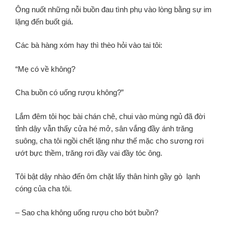
Ông nuốt những nỗi buồn đau tình phụ vào lòng bằng sự im
lặng đến buốt giá.
Các bà hàng xóm hay thì thèo hỏi vào tai tôi:
“Mẹ có về không?
Cha buồn có uống rượu không?”
Lắm đêm tôi học bài chán chê,
chui vào mùng ngủ đã đời
tỉnh dậy vẫn thấy cửa hé mở, sân vắng đầy ánh trăng
suông, cha tôi ngồi chết lặng như thế mặc cho sương rơi
ướt bực thềm,
trăng rơi đầy vai đầy tóc ông.
Tôi bật dậy nhào đến ôm chặt lấy thân hình gầy gò lạnh
cóng của cha tôi.
– Sao cha không uống rượu cho bớt buồn?