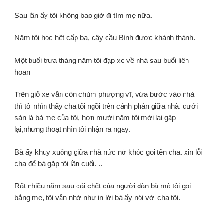
Sau lần ấy tôi không bao giờ đi tìm mẹ nữa.
Năm tôi học hết cấp ba,
cây cầu Bính được khánh thành.
Một buổi trưa tháng năm tôi đạp xe về nhà sau buổi liên
hoan.
Trên giỏ xe vẫn còn chùm phượng vĩ, vừa bước vào nhà
thì tôi nhìn thấy cha tôi ngồi trên cánh phản giữa nhà,
dưới
sàn là bà mẹ của tôi,
hơn mười năm tôi mới lại gặp
lại,
nhưng thoạt nhìn tôi nhận ra ngay.
Bà ấy khuỵ xuống giữa nhà nức nở khóc gọi tên cha, xin lỗi
cha để bà gặp tôi lần cuối. ..
Rất nhiều năm sau cái chết của người đàn bà mà tôi gọi
bằng mẹ,
tôi vẫn nhớ như in lời bà ấy nói với cha tôi.