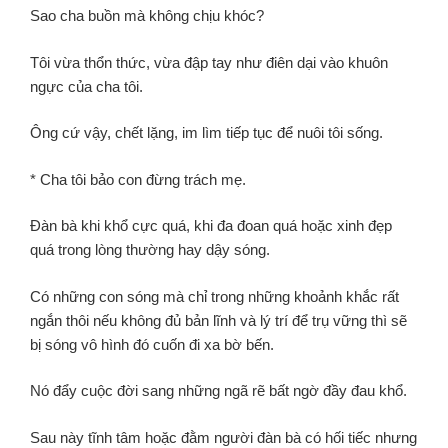
Sao cha buồn mà không chịu khóc?
Tôi vừa thổn thức, vừa đập tay như điên dại vào khuôn
ngực của cha tôi.
Ông cứ vậy, chết lặng, im lìm tiếp tục để nuôi tôi sống.
* Cha tôi bảo con đừng trách mẹ.
Đàn bà khi khổ cực quá,
khi đa đoan quá hoặc xinh đẹp
quá trong lòng thường hay dậy sóng.
Có những con sóng mà chỉ trong những khoảnh khắc rất
ngắn thôi nếu không đủ bản lĩnh và lý trí để trụ vững thì sẽ
bị sóng vô hình đó cuốn đi xa bờ bến.
Nó đẩy cuộc đời sang những ngã rẽ bất ngờ đầy đau khổ.
Sau này tĩnh tâm hoặc đằm người đàn bà có hối tiếc nhưng