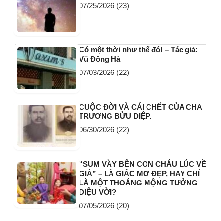
07/25/2026
(23)
Có một thời như thế đó! – Tác giả:
Vũ Đông Hà
07/03/2026
(22)
CUỘC ĐỜI VÀ CÁI CHẾT CỦA CHA
TRƯƠNG BỬU DIỆP.
06/30/2026
(22)
“SUM VẦY BÊN CON CHÁU LÚC VỀ
GIÀ” – LÀ GIẤC MƠ ĐẸP, HAY CHỈ
LÀ MỘT THOÁNG MỘNG TƯỞNG
DIỆU VỜI?
07/05/2026
(20)