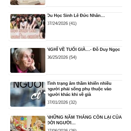
Du Học Sinh Lê Đức Nhân…
07/24/2026
(41)
NGHĨ VỀ TUỔI GIÀ…- Đỗ Duy Ngọc
06/25/2026
(54)
Tình trạng âm thầm khiến nhiều
người phải sống phụ thuộc vào
người khác khi về già
07/01/2026
(32)
NHỮNG NĂM THÁNG CÒN LẠI CỦA
ĐỜI NGƯỜI…
07/06/2026
(26)