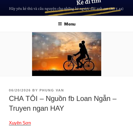
Hãy yêu kẻ thù và cầu nguyện cho những kẻ ngược đãi anh em (Mt 5,44)
Menu
06/20/2026
BY
PHUNG VAN
CHA TÔI – Nguồn fb Loan Ngẫn –
Truyen ngan HAY
Xuyên Sơn