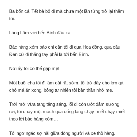
Ba bốn cái Tết bà bỏ đi mà chưa một lần từng trở lại thăm
tôi.
Làng Lâm với bến Bính đâu xa.
Bác hàng xóm bảo chỉ cần tôi đi qua Hoa động, qua cầu
Đen cứ đi thẳng tay phải là tới bến Bính.
Nơi ấy tôi có thể gặp mẹ!
Một buổi cha tôi đi làm cát rất sớm,
tôi trở dậy cho lợn gà
chó má ăn xong, bỗng tự nhiên tôi bần thần nhớ mẹ.
Trời mới vừa tang tảng sáng,
lối đi còn ướt đẫm sương
rơi,
tôi chạy một mạch qua cổng làng chạy miết chạy miết
theo lời bác hàng xóm…
Tôi ngơ ngác sợ hãi giữa dòng người và xe thồ hàng.