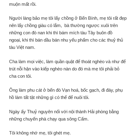
muộn mất rồi.
Người làng bảo mẹ tôi lấy chồng ở Bến Bính, mẹ tôi rất đẹp
nên lấy chồng giàu có lắm, bà thường ngược xuôi trên
những con đò nan khi thì bám mích tàu Tây buôn đồ
ngoại,
khi thì bán dầu bán nhu yếu phẩm cho các thuỷ thủ
tàu Việt nam.
Cha làm mọi việc, làm quần quật để thoát nghèo và như để
trút nỗi hận vào kiếp nghèo nàn do đó mà mẹ tôi phải bỏ
cha con tôi.
Ông làm phu cát ở bến đò Vạn hoá,
bốc gạch, đi đáy, phụ
hồ làm tất tật những gì có thể để nuôi tôi.
Ngày ấy Thuỷ nguyên nối với nội thành Hải phòng bằng
những chuyến phà chạy qua sông Cấm.
Tôi không nhớ mẹ, tôi ghét mẹ.