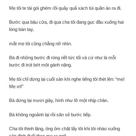
Mẹ tôi te tái gói ghém rồi quảy quả xách túi quần áo ra đi.
Bước qua bậu cửa, đi qua cha tôi đang gục đầu xuống hai
lòng bàn tay,
mắt mẹ tôi cũng chẳng nỡ nhìn.
Bà đi những bước đi róng riết tức tối và cứ như là mỗi
bước đi trút bớt một gánh nặng.
Mẹ tôi chỉ dừng lại cuối sân khi nghe tiếng tôi thét lên:
“mẹ!
Mẹ ơi!”
Bà dừng lại mươi giây,
hình như lỡ một nhịp chân.
Bà không ngoảnh lại rồi săn sẻ bước tiếp.
Cha tôi thinh lặng,
ông ôm chặt lấy tôi khi tôi nhào xuống
sân định đuổi theo mẹ ra ngõ.