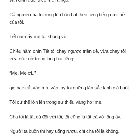
Cả người cha tôi rung lên bần bật theo từng tiếng nức nở
của tôi.
Tết năm ấy mẹ tôi không về.
Chiều hăm chín Tết tôi chạy ngược triền đê,
vừa chạy tôi
vừa nức nở trong lòng hai tiếng:
“Mẹ, Mẹ ơi..”
gió bấc cắt vào má,
vào tay tôi những làn sắc lạnh giá buốt.
Tôi cứ thế lớn lên trong sự thiếu vắng hơi mẹ.
Cha tôi là tất cả đối với tôi,
tôi cũng là tất cả với ông ấy.
Người ta buồn thì hay uống rượu,
chỉ cha tôi là không.