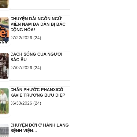
CHUYỆN DÀI NGÔN NGỮ
MIỀN NAM ĐÃ DẦN BỊ BẮC
CỘNG HÓA!
07/22/2026
(24)
CÁCH SỐNG CỦA NGƯỜI
BẮC ÂU
07/07/2026
(24)
CHÂN PHƯỚC PHANXICÔ
XAVIÊ TRƯƠNG BỬU DIỆP
06/30/2026
(24)
CHUYỆN ĐỜI Ở HÀNH LANG
BỆNH VIỆN…