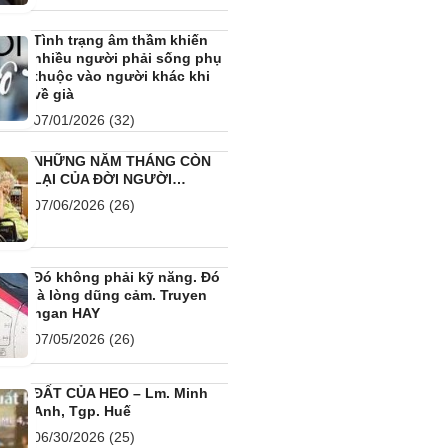
Tình trạng âm thầm khiến
nhiều người phải sống phụ
thuộc vào người khác khi
về già
07/01/2026
(32)
NHỮNG NĂM THÁNG CÒN
LẠI CỦA ĐỜI NGƯỜI…
07/06/2026
(26)
Đó không phải kỹ năng. Đó
là lòng dũng cảm. Truyen
ngan HAY
07/05/2026
(26)
ĐẤT CỦA HEO – Lm. Minh
Anh, Tgp. Huế
06/30/2026
(25)