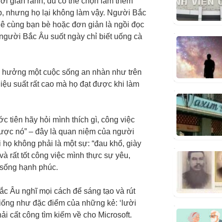
hời gian rảnh, dù có thể chọn làm thêm
p, nhưng họ lại không làm vậy. Người Bắc
ê cùng bạn bè hoặc đơn giản là ngồi đọc
 người Bắc Âu suốt ngày chỉ biết uống cà
c hưởng một cuộc sống an nhàn như trên
hiệu suất rất cao mà họ đạt được khi làm
c tiên hãy hỏi mình thích gì, công việc
 được nó” – đây là quan niệm của người
i họ không phải là một sự: “đau khổ, giày
và rất tốt công việc mình thực sự yêu,
 sống hạnh phúc.
ắc Âu nghĩ mọi cách để sáng tạo và rút
giống như đặc điểm của những kẻ: ‘lười
hải cất công tìm kiếm về cho Microsoft.