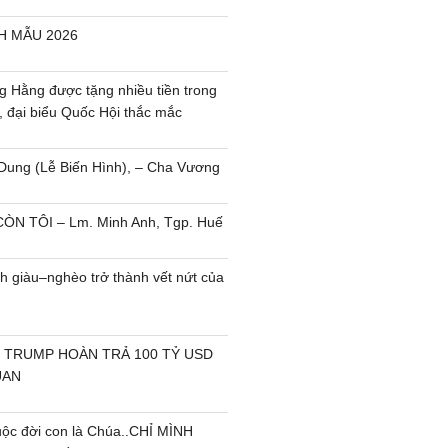
H MẪU 2026
 Hằng được tặng nhiều tiền trong
, đại biểu Quốc Hội thắc mắc
Dung (Lễ Biến Hình), – Cha Vương
ÒN TÔI – Lm. Minh Anh, Tgp. Huế
h giàu–nghèo trở thành vết nứt của
 TRUMP HOÀN TRẢ 100 TỶ USD
UAN
uộc đời con là Chúa..CHỈ MÌNH