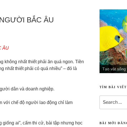
NGƯỜI BẮC ÂU
C ÂU
 không nhất thiết phải ăn quá ngon. Tiền
 nhất thiết phải có quá nhiều” – đó là
Tạo vật sống
Tạo vật sinh 
TÌM BÀI VIẾ
gười dân và doanh nghiệp.
 với chế độ người lao động chỉ làm
giống ai”, cấm thi cử, bài tập nhưng học
BÀI MỚI ĐĂ