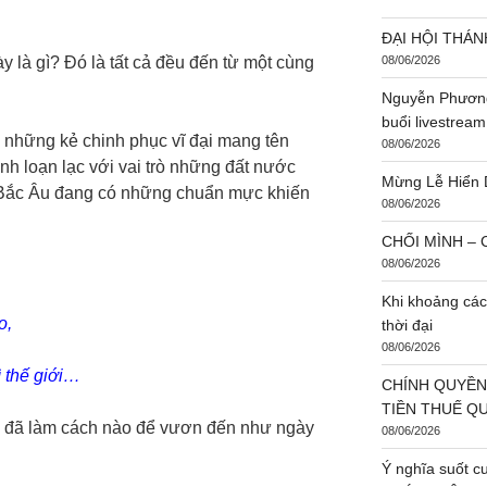
ĐẠI HỘI THÁN
 là gì? Đó là tất cả đều đến từ một cùng
08/06/2026
Nguyễn Phương
buổi livestream
a những kẻ chinh phục vĩ đại mang tên
08/06/2026
ranh loạn lạc với vai trò những đất nước
Mừng Lễ Hiển 
a Bắc Âu đang có những chuẩn mực khiến
08/06/2026
CHỐI MÌNH – C
08/06/2026
Khi khoảng các
o,
thời đại
08/06/2026
 thế giới…
CHÍNH QUYỀN
TIỀN THUẾ Q
y đã làm cách nào để vươn đến như ngày
08/06/2026
Ý nghĩa suốt c