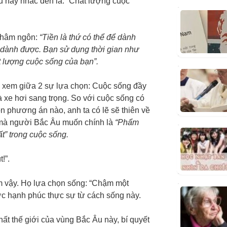
 hay nhắc đến là: “Chất lượng cuộc
châm ngôn:
“Tiền là thứ có thể để dành
ể dành được. Bạn sử dụng thời gian như
ất lượng cuộc sống của bạn”.
u xem giữa 2 sự lựa chọn: Cuộc sống đầy
à xe hơi sang trọng. So với cuộc sống có
ọn phương án nào, anh ta có lẽ sẽ thiên về
 mà người Bắc Âu muốn chính là
“Phẩm
ất” trong cuộc sống.
!”.
 vậy. Họ lựa chọn sống: “Chậm một
ợc hạnh phúc thực sự từ cách sống này.
ất thế giới của vùng Bắc Âu này, bí quyết