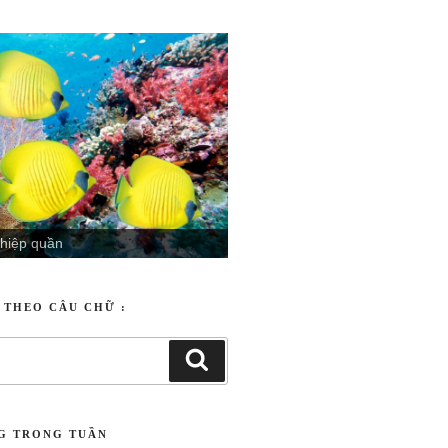
 hiệp quần
động
T THEO CÂU CHỮ :
NG TRONG TUẦN