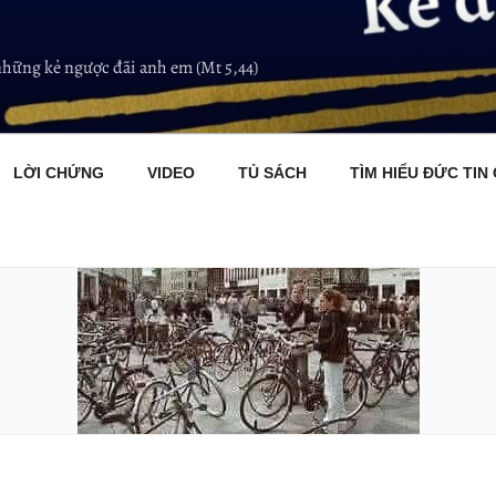
những kẻ ngược đãi anh em (Mt 5,44)
LỜI CHỨNG
VIDEO
TỦ SÁCH
TÌM HIỂU ĐỨC TIN