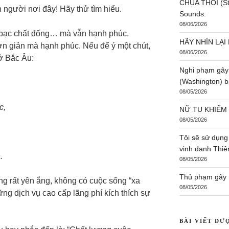
CHÚA THÔI (St:
 người nơi đây! Hãy thử tìm hiểu.
Sounds.
08/06/2026
n bạc chất đống… mà vẫn hạnh phúc.
HÃY NHÌN LẠI 
n giản mà hạnh phúc. Nếu để ý một chút,
08/06/2026
ở Bắc Âu:
Nghi phạm gây
(Washington) bị
08/05/2026
c,
NỮ TU KHIẾM
08/05/2026
Tôi sẽ sử dụng
vinh danh Thi
.
08/05/2026
Thủ phạm gây r
ng rất yên ắng, không có cuộc sống “xa
08/05/2026
g dịch vụ cao cấp lãng phí kích thích sự
BÀI VIẾT ĐƯ