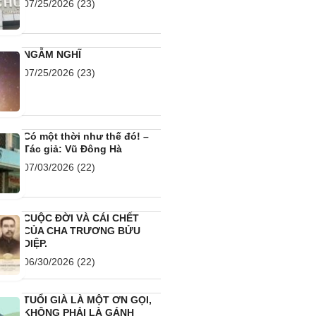
07/25/2026
(23)
NGẪM NGHĨ
07/25/2026
(23)
Có một thời như thế đó! –
Tác giả: Vũ Đông Hà
07/03/2026
(22)
CUỘC ĐỜI VÀ CÁI CHẾT
CỦA CHA TRƯƠNG BỬU
DIỆP.
06/30/2026
(22)
TUỔI GIÀ LÀ MỘT ƠN GỌI,
KHÔNG PHẢI LÀ GÁNH