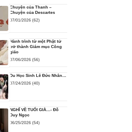
Chuyện của Thanh –
Chuyện của Descartes
07/01/2026
(62)
Hành trình từ một Phật tử
trở thành Giám mục Công
giáo
07/06/2026
(56)
Du Học Sinh Lê Đức Nhân…
07/24/2026
(40)
NGHĨ VỀ TUỔI GIÀ…- Đỗ
Duy Ngọc
06/25/2026
(54)