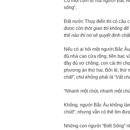
Có một cụm từ mà người Bắc Âu
sống”.
Đất nước Thụy điển thì có câu 
được còn thời gian thì không đ
thế nào thì nó sẽ quyết định ch
Nếu có ai hỏi một người Bắc Â
đủ nhà cao cửa rộng, tiền bạc v
đầy đủ vợ chồng, con cái thì ch
phương án thứ hai. Bởi lẽ, thứ
chất”, chứ không phải là “Vật ch
“Nhanh một chút, nhanh một chút
Không, người Bắc Âu không làm
chút!”, nhưng vẫn có thể tìm đư
Những con người “Biết Sống” nh