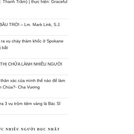
 Thanh Trầm) | thực hiện: Graceful
BẦU TRỜI – Lm. Mark Link, S.J.
 ra vụ cháy thảm khốc ở Spokane
 bắt
 THỊ CHỮA LÀNH NHIỀU NGƯỜI
 thân xác của mình thế nào để làm
ên Chúa?- Cha Vương
a 3 vụ trộm tiệm vàng là Bác Sĩ
ỢC NHIỀU NGƯỜI ĐỌC NHẤT