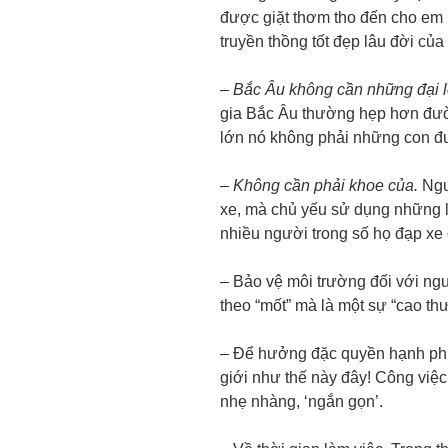
được giặt thơm tho đến cho em 
truyền thồng tốt đẹp lâu đời củ
–
Bắc Âu không cần những đại l
gia Bắc Âu thường hẹp hơn đườn
lớn nó không phải những con đ
–
Không cần phải khoe của.
Ngư
xe, mà chủ yếu sử dụng những lo
nhiều người trong số họ đạp xe 
– Bảo vệ môi trường đối với ng
theo “mốt” mà là một sự “cao thư
– Để hưởng đặc quyền hạnh phúc
giới như thế này đây! Công việ
nhẹ nhàng, ‘ngắn gọn’.