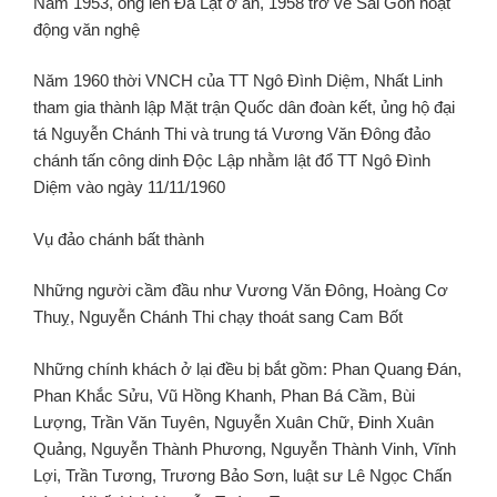
Năm 1953, ông lên Đà Lạt ở ẩn, 1958 trở về Sài Gòn hoạt
động văn nghệ
Năm 1960 thời VNCH của TT Ngô Đình Diệm, Nhất Linh
tham gia thành lập Mặt trận Quốc dân đoàn kết, ủng hộ đại
tá Nguyễn Chánh Thi và trung tá Vương Văn Đông đảo
chánh tấn công dinh Độc Lập nhằm lật đổ TT Ngô Đình
Diệm vào ngày 11/11/1960
Vụ đảo chánh bất thành
Những người cầm đầu như Vương Văn Đông, Hoàng Cơ
Thuỵ, Nguyễn Chánh Thi chạy thoát sang Cam Bốt
Những chính khách ở lại đều bị bắt gồm: Phan Quang Đán,
Phan Khắc Sửu, Vũ Hồng Khanh, Phan Bá Cầm, Bùi
Lượng, Trần Văn Tuyên, Nguyễn Xuân Chữ, Đinh Xuân
Quảng, Nguyễn Thành Phương, Nguyễn Thành Vinh, Vĩnh
Lợi, Trần Tương, Trương Bảo Sơn, luật sư Lê Ngọc Chấn