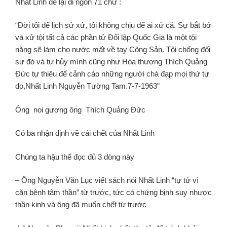
Nhất Linh để lại di ngôn 71 chữ :
“Đời tôi để lịch sử xử, tôi không chịu để ai xử cả. Sự bắt bớ
và xử tội tất cả các phần tử Đối lập Quốc Gia là một tội
nặng sẽ làm cho nước mất về tay Cộng Sản. Tôi chống đối
sự đó và tự hủy mình cũng như Hòa thượng Thích Quảng
Đức tự thiêu để cảnh cáo những người chà đạp mọi thứ tự
do,Nhất Linh Nguyễn Tường Tam.7-7-1963”
Ông noi gương ông Thích Quảng Đức
Có ba nhận định về cái chết của Nhất Linh
Chúng ta hậu thế đọc đủ 3 dòng này
– Ông Nguyễn Văn Lục viết sách nói Nhất Linh “tự tử vì
căn bệnh tâm thần” từ trước, tức có chứng bịnh suy nhược
thần kinh và ông đã muốn chết từ trước