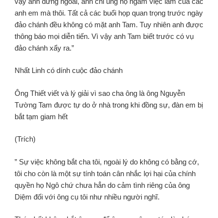
vậy anh đứng ngoài, anh chỉ ủng hộ ngầm việc làm của các
anh em mà thôi. Tất cả các buổi họp quan trọng trước ngày
đảo chánh đều không có mặt anh Tam. Tuy nhiên anh được
thông báo mọi diễn tiến. Vì vậy anh Tam biết trước có vụ
đảo chánh xẩy ra.”
Nhất Linh có dính cuộc đảo chánh
Ông Thiết viết và lý giải vì sao cha ông là ông Nguyễn
Tường Tam được tự do ở nhà trong khi đồng sự, đàn em bị
bắt tạm giam hết
(Trích)
” Sự việc không bắt cha tôi, ngoài lý do không có bằng cớ,
tôi cho còn là một sự tính toán cân nhắc lợi hại của chính
quyền họ Ngô chứ chưa hẳn do cảm tình riêng của ông
Diệm đối với ông cụ tôi như nhiều người nghĩ.