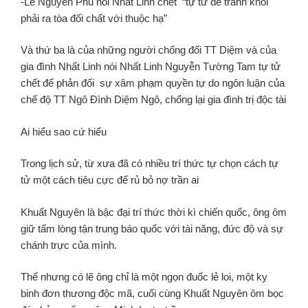
-Lê Nguyên Phu nói Nhất Linh chết “tự tử để tránh khỏi
phải ra tòa đối chất với thuộc hạ”
Và thứ ba là của những người chống đối TT Diệm và của
gia đình Nhất Linh nói Nhất Linh Nguyễn Tường Tam tự tử
chết để phản đối sự xâm phạm quyền tự do ngôn luận của
chế độ TT Ngô Đình Diệm Ngô, chống lại gia đình trị độc tài
Ai hiểu sao cứ hiểu
Trong lịch sử, từ xưa đã có nhiều trí thức tự chọn cách tự
tử một cách tiêu cực để rủ bỏ nợ trần ai
Khuất Nguyên là bậc đại trí thức thời kì chiến quốc, ông ôm
giữ tấm lòng tận trung báo quốc với tài năng, đức độ và sự
chánh trực của mình.
Thế nhưng có lẽ ông chỉ là một ngọn đuốc lẻ loi, một kỵ
binh đơn thương độc mã, cuối cùng Khuất Nguyên ôm bọc