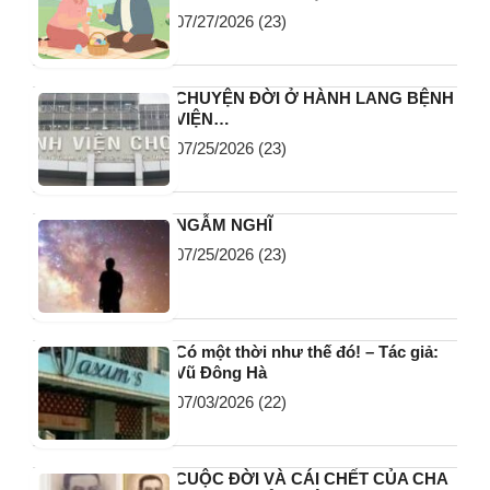
07/27/2026
(23)
CHUYỆN ĐỜI Ở HÀNH LANG BỆNH
VIỆN…
07/25/2026
(23)
NGẪM NGHĨ
07/25/2026
(23)
Có một thời như thế đó! – Tác giả:
Vũ Đông Hà
07/03/2026
(22)
CUỘC ĐỜI VÀ CÁI CHẾT CỦA CHA