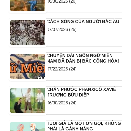
06/30/2026
(26)
CÁCH SỐNG CỦA NGƯỜI BẮC ÂU
07/07/2026
(25)
CHUYỆN DÀI NGÔN NGỮ MIỀN
NAM ĐÃ DẦN BỊ BẮC CỘNG HÓA!
07/22/2026
(24)
CHÂN PHƯỚC PHANXICÔ XAVIÊ
TRƯƠNG BỬU DIỆP
06/30/2026
(24)
TUỔI GIÀ LÀ MỘT ƠN GỌI, KHÔNG
PHẢI LÀ GÁNH NẶNG