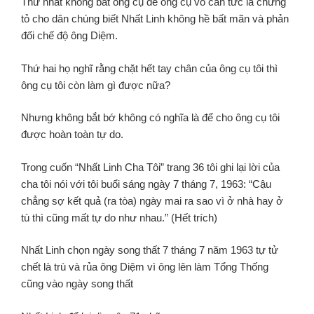
Thứ nhất không bắt ông cụ để ông cụ vô can tức là chứng
tỏ cho dân chúng biết Nhất Linh không hề bất mãn và phản
đối chế độ ông Diệm.
Thứ hai họ nghĩ rằng chặt hết tay chân của ông cụ tôi thì
ông cụ tôi còn làm gì được nữa?
Nhưng không bắt bớ không có nghĩa là để cho ông cụ tôi
được hoàn toàn tự do.
Trong cuốn “Nhất Linh Cha Tôi” trang 36 tôi ghi lại lời của
cha tôi nói với tôi buổi sáng ngày 7 tháng 7, 1963: “Cậu
chẳng sợ kết quả (ra tòa) ngày mai ra sao vì ở nhà hay ở
tù thì cũng mất tự do như nhau.” (Hết trích)
Nhất Linh chọn ngày song thất 7 tháng 7 năm 1963 tự tử
chết là trù và rủa ông Diệm vì ông lên làm Tổng Thống
cũng vào ngày song thất