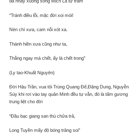
đá nhảy xuống sông Mịch La tự trầm
“Tránh điều lỗi, mặc đời xoi mói!
Nén chí xưa, cam nỗi xót xa.
Thánh hiền xưa cũng như ta,
Thẳng ngay mà chết, ấy là chết trong”
(Ly tao-Khuất Nguyên)
Đời Hậu Trần, vua tôi Trùng Quang Đế,Đặng Dung, Nguyễn
Súy khi rơi vào tay quân Minh đều tự vẫn, đó là tấm gương
trung liệt cho đời
“Đầu bạc giang san thù chửa trả,
Long Tuyền mấy độ bóng trăng soi”