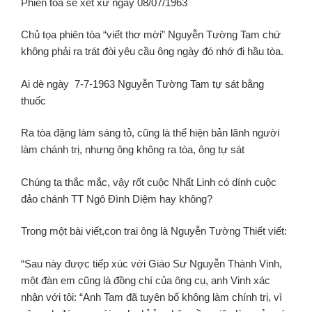
Phiên tòa sẽ xét xử ngày 08/07/1963
Chủ tọa phiên tòa “viết thơ mời” Nguyễn Tường Tam chứ
không phải ra trát đòi yêu cầu ông ngày đó nhớ đi hầu tòa.
Ai dè ngày 7-7-1963 Nguyễn Tường Tam tự sát bằng
thuốc
Ra tòa đặng làm sáng tỏ, cũng là thể hiện bản lãnh người
làm chánh trị, nhưng ông không ra tòa, ông tự sát
Chúng ta thắc mắc, vậy rốt cuộc Nhất Linh có dính cuộc
đảo chánh TT Ngô Đình Diệm hay không?
Trong một bài viết,con trai ông là Nguyễn Tường Thiết viết:
“Sau này được tiếp xúc với Giáo Sư Nguyễn Thành Vinh,
một đàn em cũng là đồng chí của ông cụ, anh Vinh xác
nhận với tôi: “Anh Tam đã tuyên bố không làm chính trị, vì