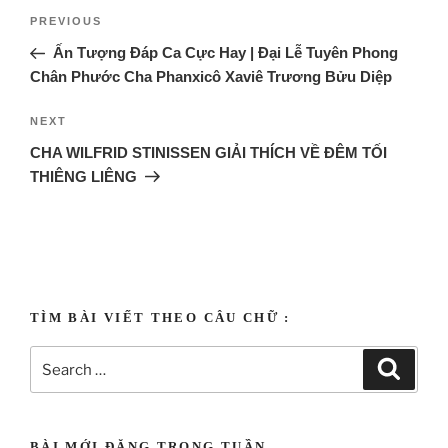
PREVIOUS
Ấn Tượng Đáp Ca Cực Hay | Đại Lễ Tuyên Phong
Chân Phước Cha Phanxicô Xaviê Trương Bửu Diệp
NEXT
CHA WILFRID STINISSEN GIẢI THÍCH VỀ ĐÊM TỐI
THIÊNG LIÊNG
Tạo Vật biết yêu thương
TÌM BÀI VIẾT THEO CÂU CHỮ :
BÀI MỚI ĐĂNG TRONG TUẦN