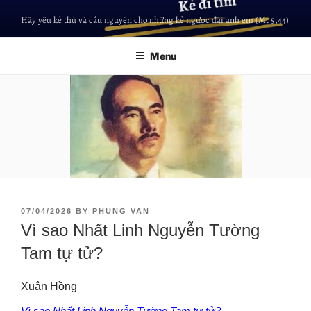
Hãy yêu kẻ thù và cầu nguyện cho những kẻ ngược đãi anh em (Mt 5,44)
Menu
07/04/2026
BY
PHUNG VAN
Vì sao Nhất Linh Nguyễn Tường
Tam tự tử?
Xuân Hồng
Vì sao Nhất Linh Nguyễn Tường Tam tự tử?