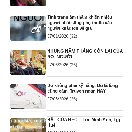
Tình trạng âm thầm khiến nhiều
người phải sống phụ thuộc vào
người khác khi về già
07/01/2026
(32)
NHỮNG NĂM THÁNG CÒN LẠI CỦA
ĐỜI NGƯỜI…
07/06/2026
(26)
Đó không phải kỹ năng. Đó là lòng
dũng cảm. Truyen ngan HAY
07/05/2026
(26)
ĐẤT CỦA HEO – Lm. Minh Anh, Tgp.
Huế