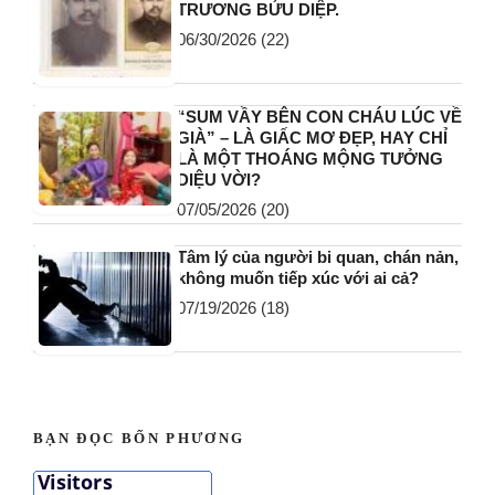
TRƯƠNG BỬU DIỆP.
06/30/2026
(22)
“SUM VẦY BÊN CON CHÁU LÚC VỀ
GIÀ” – LÀ GIẤC MƠ ĐẸP, HAY CHỈ
LÀ MỘT THOÁNG MỘNG TƯỞNG
DIỆU VỜI?
07/05/2026
(20)
Tâm lý của người bi quan, chán nản,
không muốn tiếp xúc với ai cả?
07/19/2026
(18)
BẠN ĐỌC BỐN PHƯƠNG