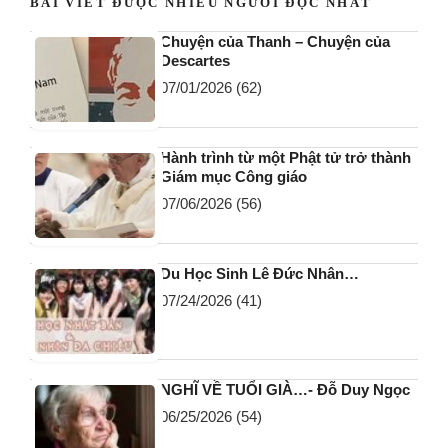
BÀI VIẾT ĐƯỢC NHIỀU NGƯỜI ĐỌC NHẤT
Chuyện của Thanh – Chuyện của
Descartes
07/01/2026
(62)
Hành trình từ một Phật tử trở thành
Giám mục Công giáo
07/06/2026
(56)
Du Học Sinh Lê Đức Nhân…
07/24/2026
(41)
NGHĨ VỀ TUỔI GIÀ…- Đỗ Duy Ngọc
06/25/2026
(54)