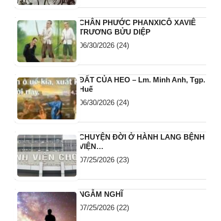
CHÂN PHƯỚC PHANXICÔ XAVIÊ
TRƯƠNG BỬU DIỆP
06/30/2026
(24)
ĐẤT CỦA HEO – Lm. Minh Anh, Tgp.
Huế
06/30/2026
(24)
CHUYỆN ĐỜI Ở HÀNH LANG BỆNH
VIỆN…
07/25/2026
(23)
NGẪM NGHĨ
07/25/2026
(22)