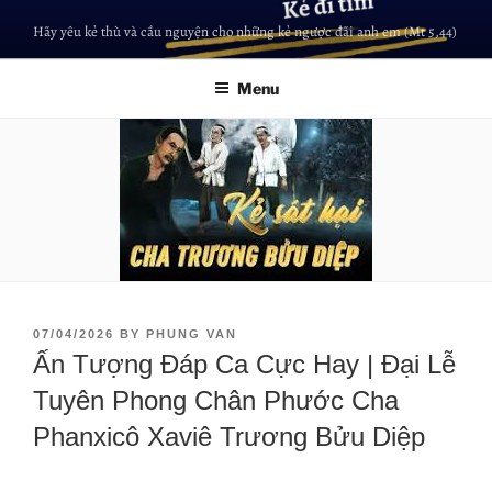
Hãy yêu kẻ thù và cầu nguyện cho những kẻ ngược đãi anh em (Mt 5,44)
Menu
07/04/2026
BY
PHUNG VAN
Ấn Tượng Đáp Ca Cực Hay | Đại Lễ
Tuyên Phong Chân Phước Cha
Phanxicô Xaviê Trương Bửu Diệp