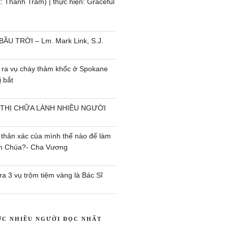
 Thanh Trầm) | thực hiện: Graceful
BẦU TRỜI – Lm. Mark Link, S.J.
 ra vụ cháy thảm khốc ở Spokane
 bắt
 THỊ CHỮA LÀNH NHIỀU NGƯỜI
 thân xác của mình thế nào để làm
ên Chúa?- Cha Vương
a 3 vụ trộm tiệm vàng là Bác Sĩ
ỢC NHIỀU NGƯỜI ĐỌC NHẤT