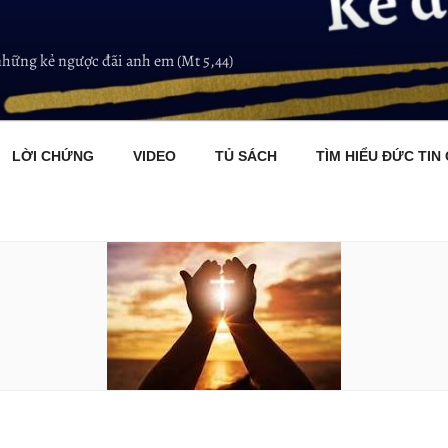
những kẻ ngược đãi anh em (Mt 5,44)
LỜI CHỨNG
VIDEO
TỦ SÁCH
TÌM HIỂU ĐỨC TIN