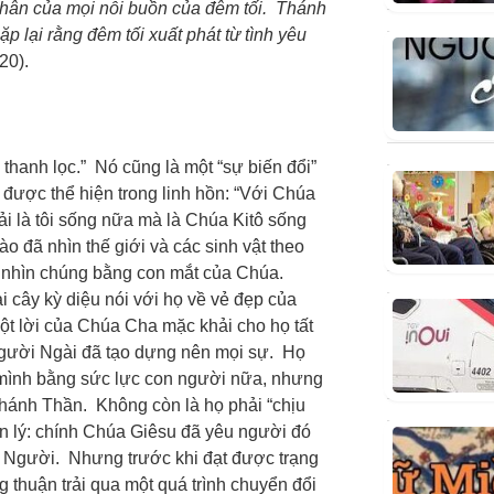
nhân của mọi nỗi buồn của đêm tối. Thánh
 lại rằng đêm tối xuất phát từ tình yêu
. 20).
thanh lọc.” Nó cũng là một “sự biến đổi”
được thể hiện trong linh hồn: “Với Chúa
hải là tôi sống nữa mà là Chúa Kitô sống
ào đã nhìn thế giới và các sinh vật theo
ẽ nhìn chúng bằng con mắt của Chúa.
i cây kỳ diệu nói với họ về vẻ đẹp của
ột lời của Chúa Cha mặc khải cho họ tất
Người Ngài đã tạo dựng nên mọi sự. Họ
mình bằng sức lực con người nữa, nhưng
hánh Thần. Không còn là họ phải “chịu
n lý: chính Chúa Giêsu đã yêu người đó
a Người. Nhưng trước khi đạt được trạng
g thuận trải qua một quá trình chuyển đổi