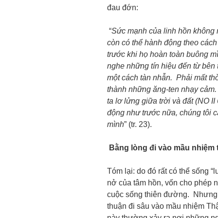
đau đớn:
“
Sức mạnh của linh hồn không 
còn có thể hành động theo cách
trước khi họ hoàn toàn buông m
nghe những tín hiệu đến từ bên t
một cách tàn nhẫn. Phải mất thờ
thành những ăng-ten nhạy cảm. 
ta lơ lửng giữa trời và đất (NO I
động như trước nữa, chúng tôi 
mình
” (tr. 23).
Bằng lòng đi vào mầu nhiệm 
Tóm lại: do đó rất có thể sống “l
nở của tâm hồn, vốn cho phép nó
cuộc sống thiên đường. Nhưng 
thuận đi sâu vào mầu nhiệm Thậ
này thường xảy ra nơi những ng