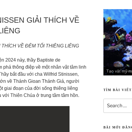
ISSEN GIẢI THÍCH VỀ
LIÊNG
I THÍCH VỀ ĐÊM TỐI THIÊNG LIÊNG
 2024 này, thầy Baptiste de
 phá thông điệp về một nhân vật tâm linh
Tạo vật mỹ m
Thầy bắt đầu với cha Wilfrid Stinissen,
 lớn về Thánh Gioan Thánh Giá, người
ột giai đoạn của đời sống thiêng liêng
TÌM BÀI VIẾ
u với Thiên Chúa ở trung tâm tâm hồn.
BÀI MỚI ĐĂ