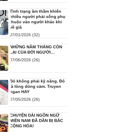
Tình trạng âm thầm khiến
nhiều người phải sống phụ
thuộc vào người khác khi
về già
07/01/2026
(32)
NHỮNG NĂM THÁNG CÒN
LẠI CỦA ĐỜI NGƯỜI…
07/06/2026
(26)
Đó không phải kỹ năng. Đó
là lòng dũng cảm. Truyen
ngan HAY
07/05/2026
(26)
CHUYỆN DÀI NGÔN NGỮ
MIỀN NAM ĐÃ DẦN BỊ BẮC
CỘNG HÓA!