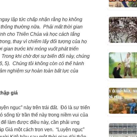
ngay lập tức chấp nhận rằng họ không
 thông thường nữa. Phải mất thời gian
ình cho Thiên Chúa và học cách lắng
rong, thay vì chiếm lấy đối tượng của họ
i gian trước khi móng vuốt phát triển
Trong khi chờ đợi sự biến đổi này, chúng
I 6, 5). Chúng tôi không còn có thể hành
cảm nghiệm sự hoàn toàn bất lực của
thập giá
uyện ngục” này trên trái đất. Đó là sự triển
 sống từ trần thế này trong niềm vui của
để làm được điều này, cần phải ưng
p Giá một cách trọn vẹn. “Luyện ngục”
ười Kitô hữu sau một thời gian dài thân