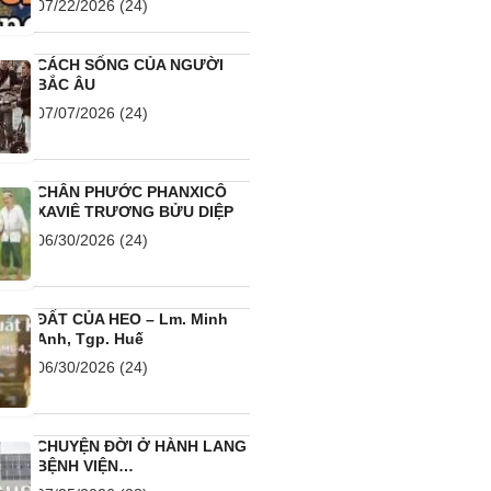
07/22/2026
(24)
CÁCH SỐNG CỦA NGƯỜI
BẮC ÂU
07/07/2026
(24)
CHÂN PHƯỚC PHANXICÔ
XAVIÊ TRƯƠNG BỬU DIỆP
06/30/2026
(24)
ĐẤT CỦA HEO – Lm. Minh
Anh, Tgp. Huế
06/30/2026
(24)
CHUYỆN ĐỜI Ở HÀNH LANG
BỆNH VIỆN…