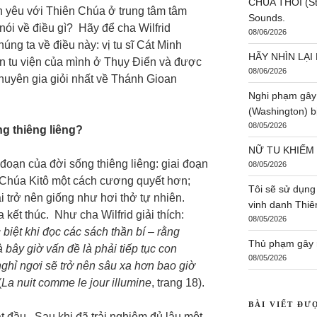
CHÚA THÔI (St:
h yêu với Thiên Chúa ở trung tâm tâm
Sounds.
ói về điều gì? Hãy để cha Wilfrid
08/06/2026
úng ta về điều này: vị tu sĩ Cát Minh
HÃY NHÌN LẠI 
ên tu viện của mình ở Thụy Điển và được
08/06/2026
huyên gia giỏi nhất về Thánh Gioan
Nghi phạm gây
(Washington) bị
08/05/2026
g thiêng liêng?
NỮ TU KHIẾM
 đoạn của đời sống thiêng liêng: giai đoạn
08/05/2026
 Chúa Kitô một cách cương quyết hơn;
Tôi sẽ sử dụng
i trở nên giống như hơi thở tự nhiên.
vinh danh Thi
kết thúc. Như cha Wilfrid giải thích:
08/05/2026
 biệt khi đọc các sách thần bí – rằng
Thủ phạm gây r
 bây giờ vấn đề là phải tiếp tục con
08/05/2026
ghỉ ngơi sẽ trở nên sâu xa hơn bao giờ
(
La nuit comme le jour illumine
, trang 18).
BÀI VIẾT ĐƯ
ắt đầu. Sau khi đã trải nghiệm đủ lâu một