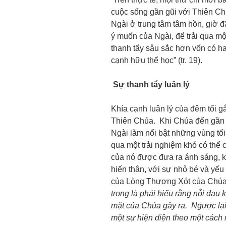
cuộc sống gần gũi với Thiên C
Ngài ở trung tâm tâm hồn, giờ đ
ý muốn của Ngài, để trải qua m
thanh tẩy sâu sắc hơn vốn có hai
cạnh hữu thể học” (tr. 19).
Sự thanh tẩy luân lý
Khía cạnh luân lý của đêm tối gắ
Thiên Chúa. Khi Chúa đến gần m
Ngài làm nổi bật những vùng tối 
qua một trải nghiệm khó có thể 
của nó được đưa ra ánh sáng, k
hiến thân, với sự nhỏ bé và yếu
của Lòng Thương Xót của Chúa. 
trọng là phải hiểu rằng nỗi đau
mặt của Chúa gây ra. Ngược lại
một sự hiện diện theo một cách 