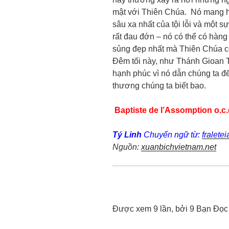
mật với Thiên Chúa. Nó mang hì
sâu xa nhất của tội lỗi và một s
rất đau đớn – nó có thể có hàng
sủng đẹp nhất mà Thiên Chúa có 
Đêm tối này, như Thánh Gioan T
hạnh phúc vì nó dẫn chúng ta đ
thương chúng ta biết bao.
Baptiste de l’Assomption o.c
Tý Linh
Chuyển ngữ từ:
fralete
Nguồn:
xuanbichvietnam.net
Được xem 9 lần, bởi 9 Bạn Đọc