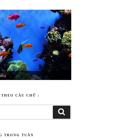
iều
T THEO CÂU CHỮ :
NG TRONG TUẦN