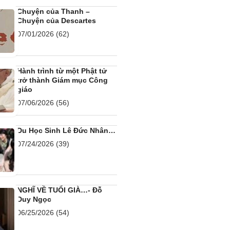
Chuyện của Thanh –
Chuyện của Descartes
07/01/2026
(62)
Hành trình từ một Phật tử
trở thành Giám mục Công
giáo
07/06/2026
(56)
Du Học Sinh Lê Đức Nhân…
07/24/2026
(39)
NGHĨ VỀ TUỔI GIÀ…- Đỗ
Duy Ngọc
06/25/2026
(54)