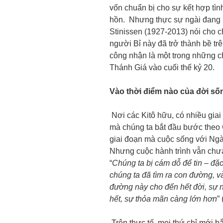
vốn chuẩn bị cho sự kết hợp tìn
hồn. Nhưng thực sự ngài đang n
Stinissen (1927-2013) nói cho ch
người Bỉ này đã trở thành bề tr
công nhận là một trong những c
Thánh Giá vào cuối thế kỷ 20.
Vào thời điểm nào của đời sốn
Nơi các Kitô hữu, có nhiều giai
mà chúng ta bắt đầu bước theo
giai đoạn mà cuộc sống với Ngà
Nhưng cuộc hành trình vẫn chưa 
“
Chúng ta bị cám dỗ để tin – đặc
chúng ta đã tìm ra con đường, và
đường này cho đến hết đời, sự n
hết, sự thỏa mãn càng lớn hơn
” 
Trên thực tế, mọi thứ chỉ mới b