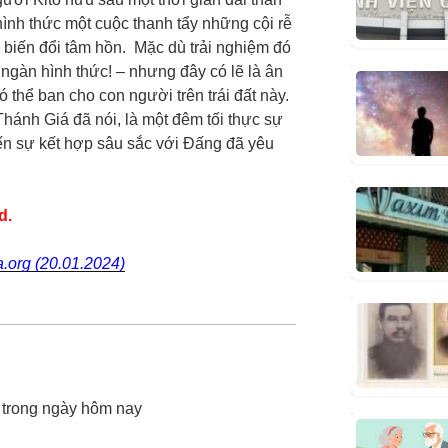
nh thức một cuộc thanh tẩy những cội rễ
ự biến đổi tâm hồn. Mặc dù trải nghiệm đó
 ngàn hình thức! – nhưng đây có lẽ là ân
thể ban cho con người trên trái đất này.
hánh Giá đã nói, là một đêm tối thực sự
ến sự kết hợp sâu sắc với Đấng đã yêu
.d.
ia.org (20.01.2024)
 trong ngày hôm nay