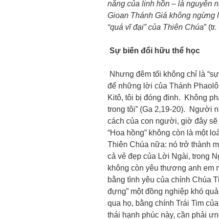
năng của linh hồn – là nguyên 
Gioan Thánh Giá không ngừng lặp
“quá vĩ đại” của Thiên Chúa
” (tr
Sự biến đổi hữu thể học
Nhưng đêm tối không chỉ là “sự 
để những lời của Thánh Phaolô 
Kitô, tôi bị đóng đinh. Không p
trong tôi” (Ga 2,19-20). Người n
cách của con người, giờ đây s
“Hoa hồng” không còn là một loà
Thiên Chúa nữa: nó trở thành m
cả vẻ đẹp của Lời Ngài, trong 
không còn yêu thương anh em 
bằng tình yêu của chính Chúa T
đựng” một đồng nghiệp khó quả
qua họ, bằng chính Trái Tim củ
thái hạnh phúc này, cần phải ưn