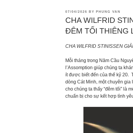
07/04/2026
BY
PHUNG VAN
CHA WILFRID STIN
ĐÊM TỐI THIÊNG 
CHA WILFRID STINISSEN GIẢ
Mỗi tháng trong Năm Cầu Nguyện
l’Assomption giúp chúng ta khám
ít được biết đến của thế kỷ 20. 
dòng Cát Minh, một chuyên gia
cho chúng ta thấy “đêm tối” là m
chuẩn bị cho sự kết hợp tình yê