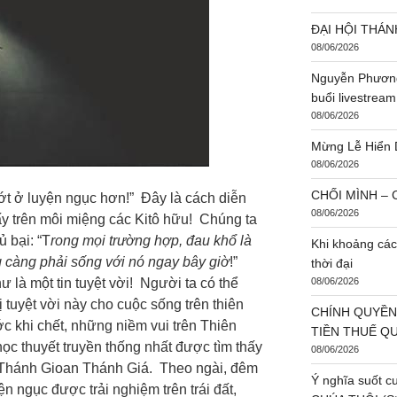
ĐẠI HỘI THÁN
08/06/2026
Nguyễn Phương
buổi livestream
08/06/2026
Mừng Lễ Hiển 
08/06/2026
CHỐI MÌNH – C
ớt ở luyện ngục hơn!” Đây là cách diễn
08/06/2026
ấy trên môi miệng các Kitô hữu! Chúng ta
ủ bại: “T
rong mọi trường hợp, đau khổ là
Khi khoảng các
g càng phải sống với nó ngay bây giờ
!”
thời đại
 là một tin tuyệt vời! Người ta có thể
08/06/2026
ị tuyệt vời này cho cuộc sống trên thiên
CHÍNH QUYỀN
ớc khi chết, những niềm vui trên Thiên
TIỀN THUẾ Q
ọc thuyết truyền thống nhất được tìm thấy
08/06/2026
a Thánh Gioan Thánh Giá. Theo ngài, đêm
Ý nghĩa suốt c
ện ngục được trải nghiệm trên trái đất,