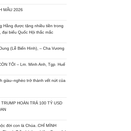
H MẪU 2026
 Hằng được tặng nhiều tiền trong
, đại biểu Quốc Hội thắc mắc
Dung (Lễ Biến Hình), – Cha Vương
ÒN TÔI – Lm. Minh Anh, Tgp. Huế
h giàu–nghèo trở thành vết nứt của
 TRUMP HOÀN TRẢ 100 TỶ USD
UAN
uộc đời con là Chúa..CHỈ MÌNH