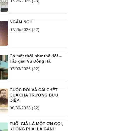
07/25/2026
(23)
NGẪM NGHĨ
07/25/2026
(22)
Có một thời như thế đó! –
Tác giả: Vũ Đông Hà
07/03/2026
(22)
CUỘC ĐỜI VÀ CÁI CHẾT
CỦA CHA TRƯƠNG BỬU
DIỆP.
06/30/2026
(22)
TUỔI GIÀ LÀ MỘT ƠN GỌI,
KHÔNG PHẢI LÀ GÁNH