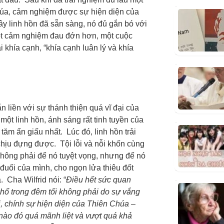
húa, cảm nghiệm được sự hiện diện của
ây linh hồn đã sẵn sàng, nó đủ gắn bó với
ột cảm nghiệm đau đớn hơn, một cuộc
 khía cạnh, “khía cạnh luân lý và khía
n liền với sự thánh thiện quá vĩ đại của
ột linh hồn, ánh sáng rất tinh tuyền của
tăm ẩn giấu nhất. Lúc đó, linh hồn trải
chịu đựng được. Tội lỗi và nỗi khốn cùng
hông phải để nó tuyệt vọng, nhưng để nó
 đuối của mình, cho ngọn lửa thiêu đốt
Cha Wilfrid nói: “
Điều hết sức quan
 khổ trong đêm tối không phải do sự vắng
, chính sự hiện diện của Thiên Chúa –
nào đó quá mãnh liệt và vượt quá khả