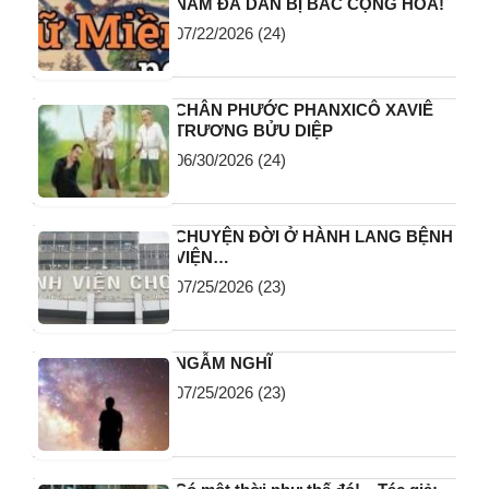
NAM ĐÃ DẦN BỊ BẮC CỘNG HÓA!
07/22/2026
(24)
CHÂN PHƯỚC PHANXICÔ XAVIÊ
TRƯƠNG BỬU DIỆP
06/30/2026
(24)
CHUYỆN ĐỜI Ở HÀNH LANG BỆNH
VIỆN…
07/25/2026
(23)
NGẪM NGHĨ
07/25/2026
(23)