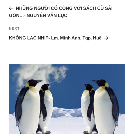
NHỮNG NGƯỜI CÓ CÔNG VỚI SÁCH CŨ SÀI
GÒN…- NGUYỄN VĂN LỤC
NEXT
KHÔNG LẠC NHỊP- Lm. Minh Anh, Tgp. Huế