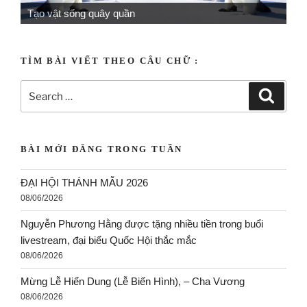
Tạo vật sống quây quần
Tạo vật mỹ miều
TÌM BÀI VIẾT THEO CÂU CHỮ :
BÀI MỚI ĐĂNG TRONG TUẦN
ĐẠI HỘI THÁNH MẪU 2026
08/06/2026
Nguyễn Phương Hằng được tặng nhiều tiền trong buổi
livestream, đại biểu Quốc Hội thắc mắc
08/06/2026
Mừng Lễ Hiển Dung (Lễ Biến Hình), – Cha Vương
08/06/2026