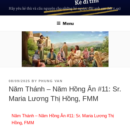
Hãy yêu kẻ thù và cầu nguyện cho những kẻ ngược đãi anh em (Mt 5,44)
Menu
08/09/2025
BY
PHUNG VAN
Năm Thánh – Năm Hồng Ân #11: Sr.
Maria Lương Thị Hồng, FMM
Năm Thánh – Năm Hồng Ân #11: Sr. Maria Lương Thị
Hồng, FMM