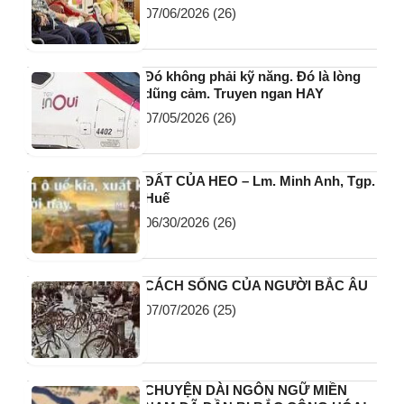
07/06/2026
(26)
Đó không phải kỹ năng. Đó là lòng
dũng cảm. Truyen ngan HAY
07/05/2026
(26)
ĐẤT CỦA HEO – Lm. Minh Anh, Tgp.
Huế
06/30/2026
(26)
CÁCH SỐNG CỦA NGƯỜI BẮC ÂU
07/07/2026
(25)
CHUYỆN DÀI NGÔN NGỮ MIỀN