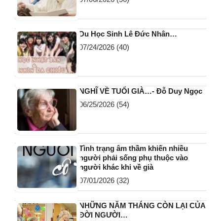
Du Học Sinh Lê Đức Nhân…
07/24/2026
(40)
NGHĨ VỀ TUỔI GIÀ…- Đỗ Duy Ngọc
06/25/2026
(54)
Tình trạng âm thầm khiến nhiều
người phải sống phụ thuộc vào
người khác khi về già
07/01/2026
(32)
NHỮNG NĂM THÁNG CÒN LẠI CỦA
ĐỜI NGƯỜI…