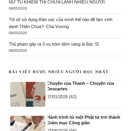
NỮ TU KHIẾM THỊ CHỮA LÀNH NHIỀU NGƯỜI
08/05/2026
Tôi sẽ sử dụng thân xác của mình thế nào để làm vinh
danh Thiên Chúa?- Cha Vương
08/05/2026
Thủ phạm gây ra 3 vụ trộm tiệm vàng là Bác Sĩ
08/05/2026
BÀI VIẾT ĐƯỢC NHIỀU NGƯỜI ĐỌC NHẤT
Chuyện của Thanh – Chuyện của
Descartes
07/01/2026
(62)
Hành trình từ một Phật tử trở thành
Giám mục Công giáo
07/06/2026
(56)