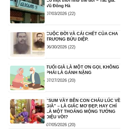
Có một thời như thế đó! – Tác giả:
Vũ Đông Hà
07/03/2026
(22)
CUỘC ĐỜI VÀ CÁI CHẾT CỦA CHA
TRƯƠNG BỬU DIỆP.
06/30/2026
(22)
TUỔI GIÀ LÀ MỘT ƠN GỌI, KHÔNG
PHẢI LÀ GÁNH NẶNG
07/27/2026
(20)
“SUM VẦY BÊN CON CHÁU LÚC VỀ
GIÀ” – LÀ GIẤC MƠ ĐẸP, HAY CHỈ
LÀ MỘT THOÁNG MỘNG TƯỞNG
DIỆU VỜI?
07/05/2026
(20)