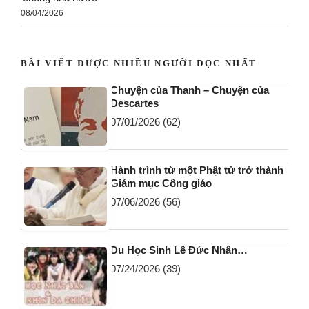
08/04/2026
BÀI VIẾT ĐƯỢC NHIỀU NGƯỜI ĐỌC NHẤT
Chuyện của Thanh – Chuyện của
Descartes
07/01/2026
(62)
Hành trình từ một Phật tử trở thành
Giám mục Công giáo
07/06/2026
(56)
Du Học Sinh Lê Đức Nhân…
07/24/2026
(39)