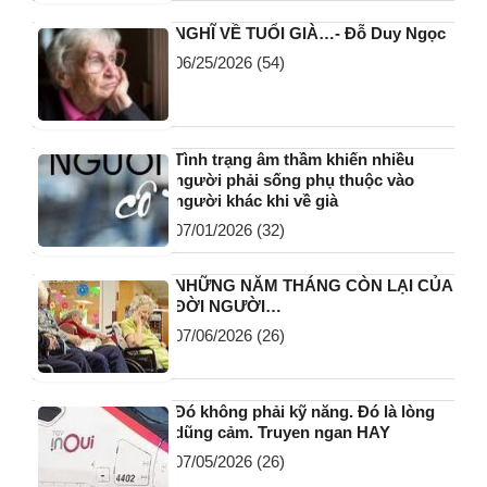
NGHĨ VỀ TUỔI GIÀ…- Đỗ Duy Ngọc
06/25/2026
(54)
Tình trạng âm thầm khiến nhiều
người phải sống phụ thuộc vào
người khác khi về già
07/01/2026
(32)
NHỮNG NĂM THÁNG CÒN LẠI CỦA
ĐỜI NGƯỜI…
07/06/2026
(26)
Đó không phải kỹ năng. Đó là lòng
dũng cảm. Truyen ngan HAY
07/05/2026
(26)