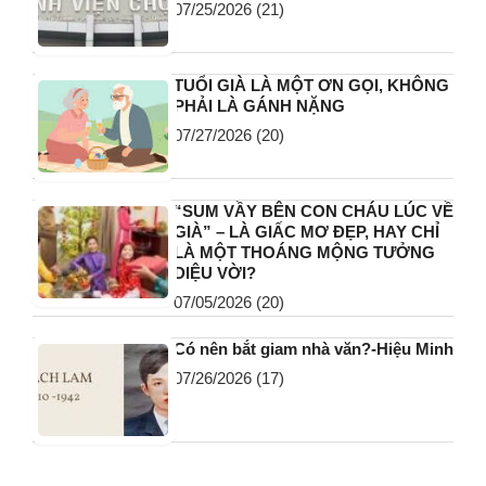
07/25/2026
(21)
TUỔI GIÀ LÀ MỘT ƠN GỌI, KHÔNG
PHẢI LÀ GÁNH NẶNG
07/27/2026
(20)
“SUM VẦY BÊN CON CHÁU LÚC VỀ
GIÀ” – LÀ GIẤC MƠ ĐẸP, HAY CHỈ
LÀ MỘT THOÁNG MỘNG TƯỞNG
DIỆU VỜI?
07/05/2026
(20)
Có nên bắt giam nhà văn?-Hiệu Minh
07/26/2026
(17)