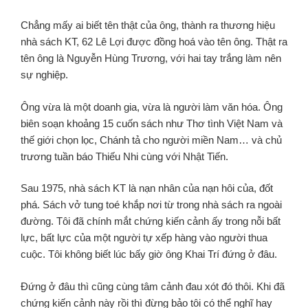
Chẳng mấy ai biết tên thật của ông, thành ra thương hiệu
nhà sách KT, 62 Lê Lợi được đồng hoá vào tên ông. Thật ra
tên ông là Nguyễn Hùng Trương, với hai tay trắng làm nên
sự nghiệp.
Ông vừa là một doanh gia, vừa là người làm văn hóa. Ông
biên soạn khoảng 15 cuốn sách như Thơ tình Việt Nam và
thế giới chọn lọc, Chánh tả cho người miền Nam… và chủ
trương tuần báo Thiếu Nhi cùng với Nhật Tiến.
Sau 1975, nhà sách KT là nạn nhân của nạn hôi của, đốt
phá. Sách vở tung toé khắp nơi từ trong nhà sách ra ngoài
đường. Tôi đã chính mắt chứng kiến cảnh ấy trong nỗi bất
lực, bất lực của một người tự xếp hàng vào người thua
cuộc. Tôi không biết lúc bấy giờ ông Khai Trí đứng ở đâu.
Đứng ở đâu thì cũng cùng tâm cảnh đau xót đó thôi. Khi đã
chứng kiến cảnh này rồi thì đừng bảo tôi có thể nghĩ hay