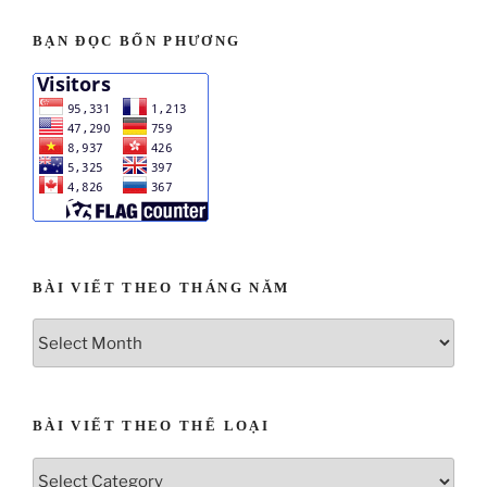
BẠN ĐỌC BỐN PHƯƠNG
BÀI VIẾT THEO THÁNG NĂM
BÀI VIẾT THEO THỂ LOẠI