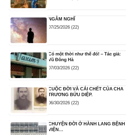
NGẪM NGHĨ
07/25/2026
(22)
Có một thời như thế đó! – Tác giả:
Vũ Đông Hà
07/03/2026
(22)
CUỘC ĐỜI VÀ CÁI CHẾT CỦA CHA
TRƯƠNG BỬU DIỆP.
06/30/2026
(22)
CHUYỆN ĐỜI Ở HÀNH LANG BỆNH
VIỆN…