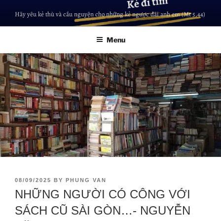
Hãy yêu kẻ thù và cầu nguyện cho những kẻ ngược đãi anh em (Mt 5,44)
Menu
08/09/2025
BY
PHUNG VAN
NHỮNG NGƯỜI CÓ CÔNG VỚI
SÁCH CŨ SÀI GÒN…- NGUYỄN