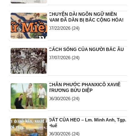
CHUYỆN DÀI NGÔN NGỮ MIỀN
NAM ĐÃ DẦN BỊ BẮC CỘNG HÓA!
07/22/2026
(24)
CÁCH SỐNG CỦA NGƯỜI BẮC ÂU
07/07/2026
(24)
CHÂN PHƯỚC PHANXICÔ XAVIÊ
TRƯƠNG BỬU DIỆP
06/30/2026
(24)
ĐẤT CỦA HEO – Lm. Minh Anh, Tgp.
Huế
06/30/2026
(24)