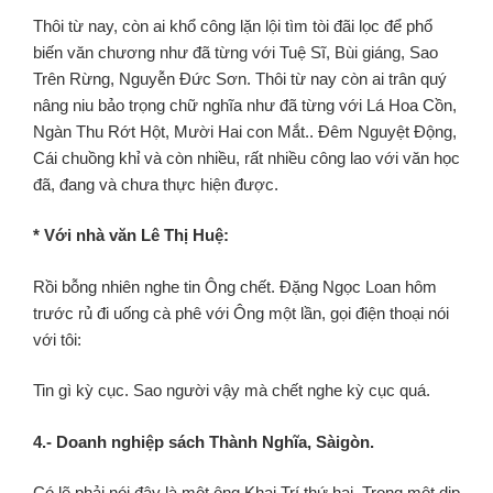
Thôi từ nay, còn ai khổ công lặn lội tìm tòi đãi lọc để phổ
biến văn chương như đã từng với Tuệ Sĩ, Bùi giáng, Sao
Trên Rừng, Nguyễn Đức Sơn. Thôi từ nay còn ai trân quý
nâng niu bảo trọng chữ nghĩa như đã từng với Lá Hoa Cồn,
Ngàn Thu Rớt Hột, Mười Hai con Mắt.. Đêm Nguyệt Động,
Cái chuồng khỉ và còn nhiều, rất nhiều công lao với văn học
đã, đang và chưa thực hiện được.
* Với nhà văn Lê Thị Huệ:
Rồi bỗng nhiên nghe tin Ông chết. Đặng Ngọc Loan hôm
trước rủ đi uống cà phê với Ông một lần, gọi điện thoại nói
với tôi:
Tin gì kỳ cục. Sao người vậy mà chết nghe kỳ cục quá.
4.- Doanh nghiệp sách Thành Nghĩa, Sàigòn.
Có lẽ phải nói đây là một ông Khai Trí thứ hai. Trong một dịp