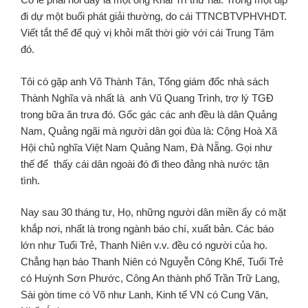
đi dự một buổi phát giải thường, do cái TTNCBTVPHVHDT.
Viết tắt thế để quý vị khỏi mất thời giờ với cái Trung Tâm
đó.
Tôi có gặp anh Võ Thành Tân, Tổng giám đốc nhà sách
Thành Nghĩa và nhất là anh Vũ Quang Trình, trợ lý TGĐ
trong bữa ăn trưa đó. Gốc gác các anh đều là dân Quảng
Nam, Quảng ngãi mà người dân gọi đùa là: Cộng Hoà Xã
Hội chủ nghĩa Việt Nam Quảng Nam, Đà Nẵng. Gọi như
thế để thấy cái dân ngoài đó đi theo đảng nhà nước tận
tình.
Nay sau 30 tháng tư, Họ, những người dân miền ấy có mặt
khắp nơi, nhất là trong ngành báo chí, xuất bản. Các báo
lớn như Tuổi Trẻ, Thanh Niên v.v. đều có người của họ.
Chẳng hạn báo Thanh Niên có Nguyễn Công Khế, Tuổi Trẻ
có Huỳnh Sơn Phước, Công An thành phố Trần Trữ Lang,
Sài gòn time có Võ như Lanh, Kinh tế VN có Cung Văn,