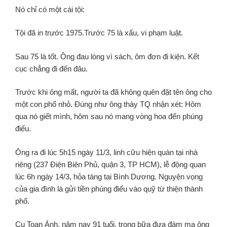
Nó chỉ có một cái tội:
Tội đã in trước 1975.
Trước 75 là xấu,
vi phạm luật.
Sau 75 là tốt.
Ông đau lòng vì sách,
ôm đơn đi kiện.
Kết
cục chẳng đi đến đâu.
Trước khi ông mất, người ta đã không quên đặt tên ông cho
một con phố nhỏ. Đúng như ông thày TQ nhận xét: Hôm
qua nó giết mình, hôm sau nó mang vòng hoa đến phúng
điếu.
Ông ra đi lúc 5h15 ngày 11/3, linh cữu hiện quàn tại nhà
riêng (237 Điện Biên Phủ, quận 3, TP HCM), lễ động quan
lúc 6h ngày 14/3, hỏa táng tại Bình Dương. Nguyện vọng
của gia đình là gửi tiền phúng điếu vào quỹ từ thiện thành
phố.
Cụ Toan Ánh, năm nay 91 tuổi, trong bữa đưa đám ma ông