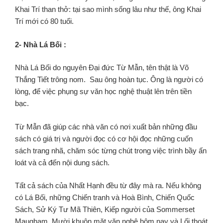
Khai Trí than thở: tại sao mình sống lâu như thế, ông Khai
Trí mới có 80 tuổi.
2- Nhà Lá Bối :
Nhà Lá Bối do nguyên Đại đức Từ Mẫn, tên thật là Võ
Thắng Tiết trông nom. Sau ông hoàn tục. Ông là người có
lòng, để việc phụng sự văn học nghệ thuật lên trên tiền
bạc.
Từ Mẫn đã giúp các nhà văn có nơi xuất bản những đầu
sách có giá trị và người đọc có cơ hội đọc những cuốn
sách trang nhã, chăm sóc từng chút trong việc trình bầy ấn
loát và cả đến nội dung sách.
Tất cả sách của Nhất Hạnh đều từ đây mà ra. Nếu không
có Lá Bối, những Chiến tranh và Hoà Bình, Chiến Quốc
Sách, Sử Ký Tư Mã Thiên, Kiếp người của Sommerset
Maugham, Mười khuôn mặt văn nghệ hôm nay và Lối thoát