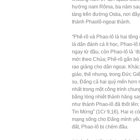
hướng nam Rôma, ba năm sau 
táng trên đường Ostia, nơi đâ
thánh Phaolô-ngoại thành.
“Phê-rô và Phao-lô là hai tôn
là dân đánh cá ít học, Phao-lô 
ngay từ đầu, còn Phao-lô là ‘đ
mới theo Chúa; Phê-rô gắn bó 
rao giảng cho dân ngoại. Khác
giáo, thế nhưng, trong Đức Gi
su, Đấng cả hai quý mến hơn m
nhất trong một công trình chu
bằng lòng nhiệt thành hăng say
như thánh Phao-lô đã thốt lên:
Tin Mừng” (1Cr 9,16). Hai vị c
mạng sống cho Đấng mình yêu
đất, Phao-lô bị chém đầu.