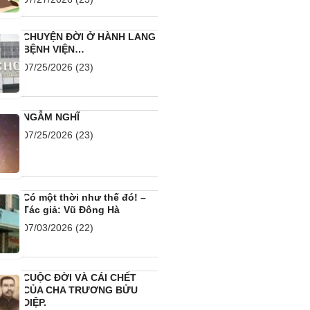
CHUYỆN ĐỜI Ở HÀNH LANG
BỆNH VIỆN…
07/25/2026
(23)
NGẪM NGHĨ
07/25/2026
(23)
Có một thời như thế đó! –
Tác giả: Vũ Đông Hà
07/03/2026
(22)
CUỘC ĐỜI VÀ CÁI CHẾT
CỦA CHA TRƯƠNG BỬU
DIỆP.