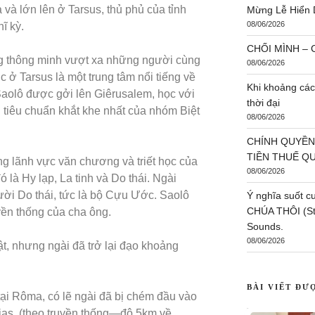
và lớn lên ở Tarsus, thủ phủ của tỉnh
Mừng Lễ Hiển 
08/06/2026
hĩ kỳ.
CHỐI MÌNH – C
ng thông minh vượt xa những người cùng
08/06/2026
c ở Tarsus là một trung tâm nổi tiếng về
Khi khoảng các
 Saolô được gởi lên Giêrusalem, học với
thời đại
tiêu chuẩn khắt khe nhất của nhóm Biệt
08/06/2026
CHÍNH QUYỀN
TIỀN THUẾ Q
ong lãnh vực văn chương và triết học của
08/06/2026
 là Hy lạp, La tinh và Do thái. Ngài
ời Do thái, tức là bộ Cựu Ước. Saolô
Ý nghĩa suốt c
CHÚA THÔI (St:
uyền thống của cha ông.
Sounds.
08/06/2026
luật, nhưng ngài đã trở lại đạo khoảng
BÀI VIẾT ĐƯ
 tại Rôma, có lẽ ngài đã bị chém đầu vào
ias, (theo truyền thống—độ 5km về