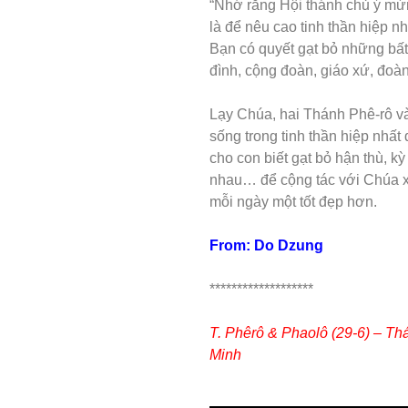
“Nhớ rằng Hội thánh chủ ý mừn
là để nêu cao tinh thần hiệp n
Bạn có quyết gạt bỏ những bất
đình, cộng đoàn, giáo xứ, đoàn
Lạy Chúa, hai Thánh Phê-rô v
sống trong tinh thần hiệp nhất
cho con biết gạt bỏ hận thù, kỳ 
nhau… để cộng tác với Chúa x
mỗi ngày một tốt đẹp hơn.
From: Do Dzung
*******************
T. Phêrô & Phaolô (29-6) – T
Minh