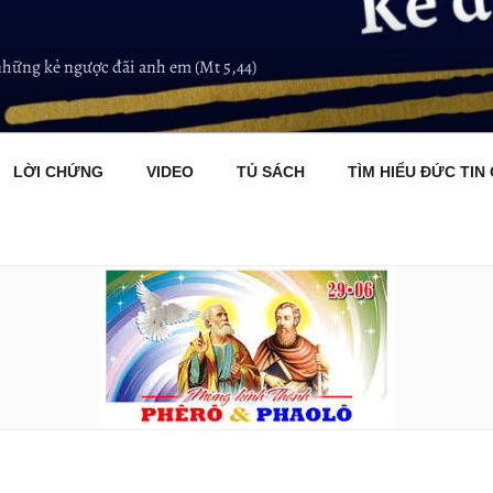
những kẻ ngược đãi anh em (Mt 5,44)
LỜI CHỨNG
VIDEO
TỦ SÁCH
TÌM HIỂU ĐỨC TIN