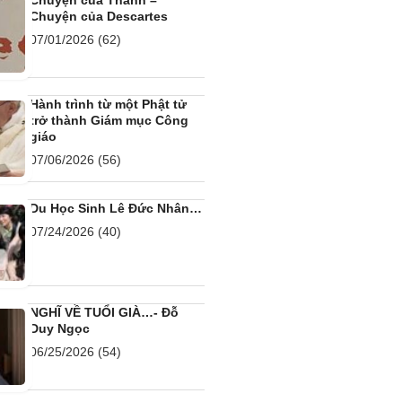
Chuyện của Thanh –
Chuyện của Descartes
07/01/2026
(62)
Hành trình từ một Phật tử
trở thành Giám mục Công
giáo
07/06/2026
(56)
Du Học Sinh Lê Đức Nhân…
07/24/2026
(40)
NGHĨ VỀ TUỔI GIÀ…- Đỗ
Duy Ngọc
06/25/2026
(54)