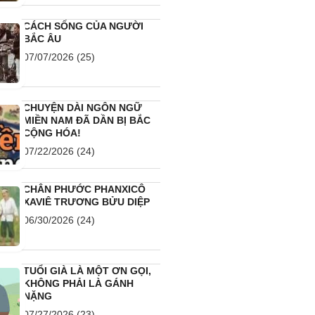
CÁCH SỐNG CỦA NGƯỜI
BẮC ÂU
07/07/2026
(25)
CHUYỆN DÀI NGÔN NGỮ
MIỀN NAM ĐÃ DẦN BỊ BẮC
CỘNG HÓA!
07/22/2026
(24)
CHÂN PHƯỚC PHANXICÔ
XAVIÊ TRƯƠNG BỬU DIỆP
06/30/2026
(24)
TUỔI GIÀ LÀ MỘT ƠN GỌI,
KHÔNG PHẢI LÀ GÁNH
NẶNG
07/27/2026
(23)