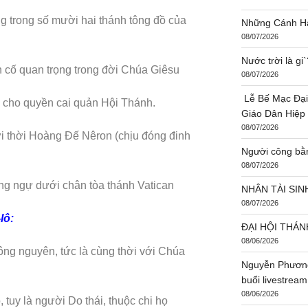
ng trong số mười hai thánh tông đồ của
Những Cánh Hạ
08/07/2026
Nước trời là g
n cố quan trọng trong đời Chúa Giêsu
08/07/2026
Lễ Bế Mạc Đại
 cho quyền cai quản Hội Thánh.
Giáo Dân Hiệp
08/07/2026
i thời Hoàng Đế Nêron (chịu đóng đinh
Người công bằ
08/07/2026
ống ngự dưới chân tòa thánh Vatican
NHÂN TÀI SIN
08/07/2026
lô:
ĐẠI HỘI THÁN
08/06/2026
công nguyên, tức là cùng thời với Chúa
Nguyễn Phương
buổi livestream
08/06/2026
 tuy là người Do thái, thuộc chi họ