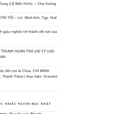
Dung (Lễ Biến Hình), – Cha Vương
ÒN TÔI – Lm. Minh Anh, Tgp. Huế
h giàu–nghèo trở thành vết nứt của
 TRUMP HOÀN TRẢ 100 TỶ USD
UAN
uộc đời con là Chúa..CHỈ MÌNH
 Thanh Trầm) | thực hiện: Graceful
ỢC NHIỀU NGƯỜI ĐỌC NHẤT