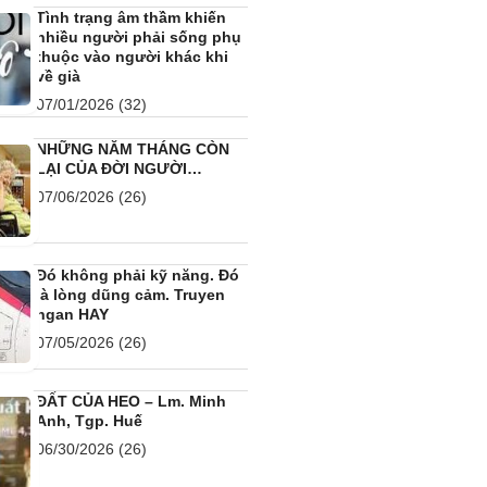
Tình trạng âm thầm khiến
nhiều người phải sống phụ
thuộc vào người khác khi
về già
07/01/2026
(32)
NHỮNG NĂM THÁNG CÒN
LẠI CỦA ĐỜI NGƯỜI…
07/06/2026
(26)
Đó không phải kỹ năng. Đó
là lòng dũng cảm. Truyen
ngan HAY
07/05/2026
(26)
ĐẤT CỦA HEO – Lm. Minh
Anh, Tgp. Huế
06/30/2026
(26)