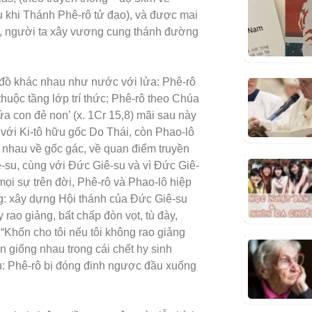
khi Thánh Phê-rô tử đạo), và được mai
y, người ta xây vương cung thánh đường
g đồ khác nhau như nước với lửa: Phê-rô
thuộc tầng lớp trí thức; Phê-rô theo Chúa
ứa con đẻ non’ (x. 1Cr 15,8) mãi sau này
với Ki-tô hữu gốc Do Thái, còn Phao-lô
 nhau về gốc gác, về quan điểm truyền
ê-su, cùng với Đức Giê-su và vì Đức Giê-
ọi sự trên đời, Phê-rô và Phao-lô hiệp
ng: xây dựng Hội thánh của Đức Giê-su
 rao giảng, bất chấp đòn vọt, tù đày,
 “Khốn cho tôi nếu tôi không rao giảng
òn giống nhau trong cái chết hy sinh
: Phê-rô bị đóng đinh ngược đầu xuống