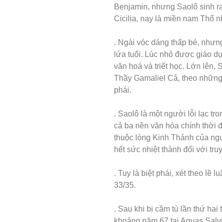
Benjamin, nhưng Saolô sinh ra 
Cicilia, nay là miền nam Thổ n
. Ngài vóc dáng thấp bé, như
lứa tuổi. Lúc nhỏ được giáo dụ
văn hoá và triết học. Lớn lên,
Thầy Gamaliel Cả, theo những 
phái.
. Saolô là một người lỗi lạc tr
cả ba nền văn hóa chính thời đó
thuộc lòng Kinh Thánh của ngư
hết sức nhiệt thành đối với tr
. Tuy là biệt phái, xét theo lề 
33/35.
. Sau khi bị cầm tù lần thứ hai
khoảng năm 67 tại Aquas Salv