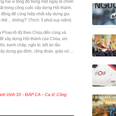
g hai vị tông đồ trong một ngày lễ chính
hất trong công cuộc xây dựng Hội thánh.
 đồng để cùng hiệp nhất xây dựng gia
 thể… không?” (Trích: 5 phút suy niệm)
à Phao-lô đã theo Chúa đến cùng và
 để xây dựng Hội thánh của Chúa, xin
thị, tranh chấp, nghi kị, kết án lẫn
ây dựng gia đình, cộng đoàn, giáo xứ…
hánh Vịnh 33 – ĐÁP CA – Ca sĩ: Công