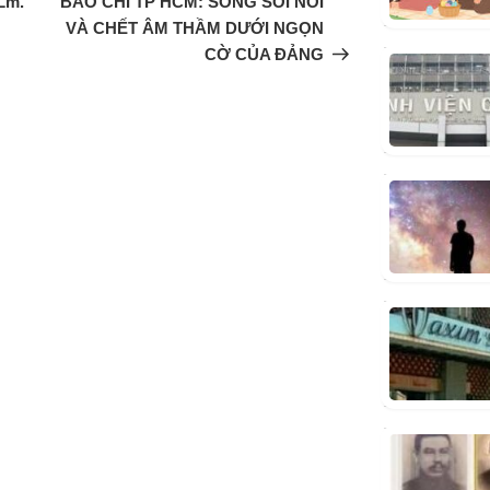
Lm.
BÁO CHÍ TP HCM: SỐNG SÔI NỔI
VÀ CHẾT ÂM THẦM DƯỚI NGỌN
CỜ CỦA ĐẢNG