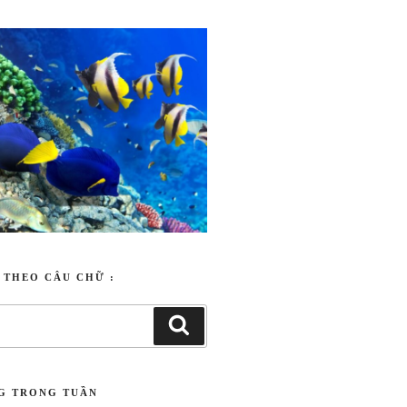
động
T THEO CÂU CHỮ :
NG TRONG TUẦN