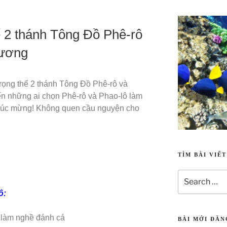
ể 2 thánh Tông Đồ Phê-rô
Vương
rọng thể 2 thánh Tông Đồ Phê-rô và
n những ai chọn Phê-rô và Phao-lô làm
húc mừng! Không quen cầu nguyện cho
Tạo vật linh 
TÌM BÀI VIẾ
ô:
ê, làm nghề đánh cá
BÀI MỚI ĐĂ