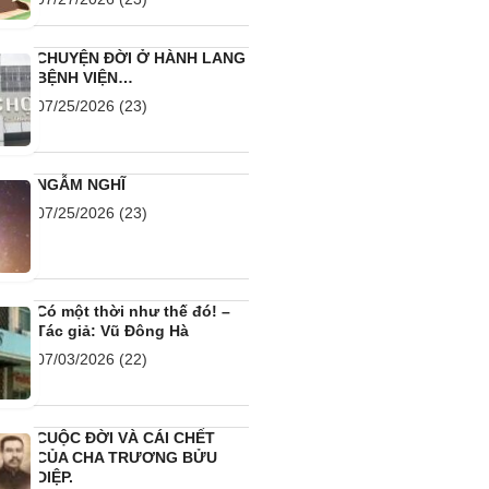
CHUYỆN ĐỜI Ở HÀNH LANG
BỆNH VIỆN…
07/25/2026
(23)
NGẪM NGHĨ
07/25/2026
(23)
Có một thời như thế đó! –
Tác giả: Vũ Đông Hà
07/03/2026
(22)
CUỘC ĐỜI VÀ CÁI CHẾT
CỦA CHA TRƯƠNG BỬU
DIỆP.