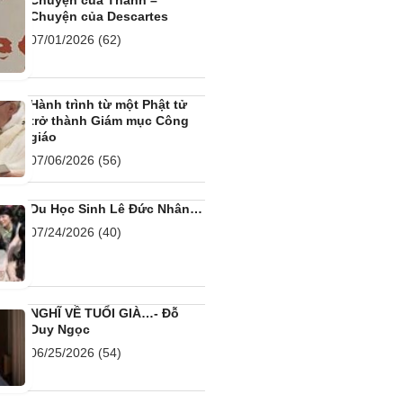
Chuyện của Thanh –
Chuyện của Descartes
07/01/2026
(62)
Hành trình từ một Phật tử
trở thành Giám mục Công
giáo
07/06/2026
(56)
Du Học Sinh Lê Đức Nhân…
07/24/2026
(40)
NGHĨ VỀ TUỔI GIÀ…- Đỗ
Duy Ngọc
06/25/2026
(54)