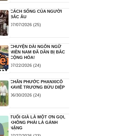
CÁCH SỐNG CỦA NGƯỜI
BẮC ÂU
07/07/2026
(25)
CHUYỆN DÀI NGÔN NGỮ
MIỀN NAM ĐÃ DẦN BỊ BẮC
CỘNG HÓA!
07/22/2026
(24)
CHÂN PHƯỚC PHANXICÔ
XAVIÊ TRƯƠNG BỬU DIỆP
06/30/2026
(24)
TUỔI GIÀ LÀ MỘT ƠN GỌI,
KHÔNG PHẢI LÀ GÁNH
NẶNG
07/27/2026
(23)