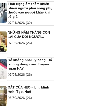
Tình trạng âm thầm khiến
nhiều người phải sống phụ
thuộc vào người khác khi
về già
07/01/2026
(32)
NHỮNG NĂM THÁNG CÒN
LẠI CỦA ĐỜI NGƯỜI…
07/06/2026
(26)
Đó không phải kỹ năng. Đó
là lòng dũng cảm. Truyen
ngan HAY
07/05/2026
(26)
ĐẤT CỦA HEO – Lm. Minh
Anh, Tgp. Huế
06/30/2026
(26)