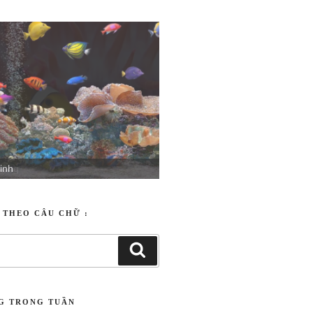
inh
T THEO CÂU CHỮ :
NG TRONG TUẦN