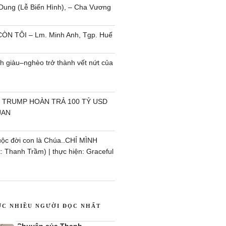
Dung (Lễ Biến Hình), – Cha Vương
ÒN TÔI – Lm. Minh Anh, Tgp. Huế
h giàu–nghèo trở thành vết nứt của
 TRUMP HOÀN TRẢ 100 TỶ USD
UAN
uộc đời con là Chúa..CHỈ MÌNH
 Thanh Trầm) | thực hiện: Graceful
ỢC NHIỀU NGƯỜI ĐỌC NHẤT