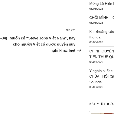
Mừng Lễ Hiển 
08/06/2026
CHỐI MÌNH – C
08/06/2026
NEXT
Khi khoảng các
thời đại
-34)
Muốn có “Steve Jobs Việt Nam”, hãy
08/06/2026
cho người Việt có được quyền suy
nghĩ khác biệt
CHÍNH QUYỀN
TIỀN THUẾ Q
08/06/2026
Ý nghĩa suốt c
CHÚA THÔI (St:
Sounds.
08/06/2026
BÀI VIẾT ĐƯ