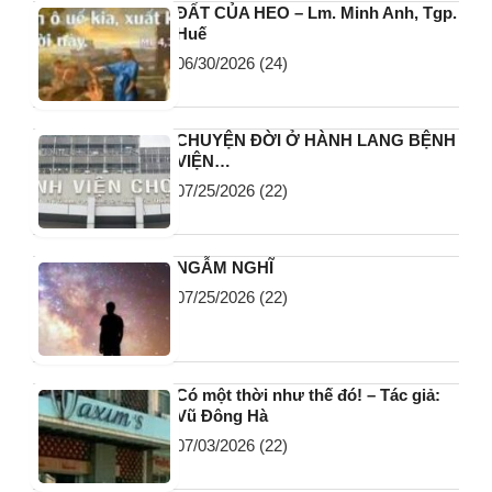
ĐẤT CỦA HEO – Lm. Minh Anh, Tgp.
Huế
06/30/2026
(24)
CHUYỆN ĐỜI Ở HÀNH LANG BỆNH
VIỆN…
07/25/2026
(22)
NGẪM NGHĨ
07/25/2026
(22)
Có một thời như thế đó! – Tác giả:
Vũ Đông Hà
07/03/2026
(22)