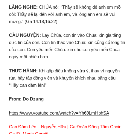
LẮNG NGHE:
CHÚA nói: “Thầy sẽ không để anh em mồ
côi: Thầy sẽ lại đến với anh em, và lòng anh em sẽ vui
mừng.” (Ga 14:18;16:22)
CẦU NGUYỆN:
Lạy Chúa, con tin vào Chúa: xin gia tăng
đức tin của con. Con tín thác vào Chúa: xin củng cố lòng tin
của con. Con yêu mến Chúa: xin cho con yêu mến Chúa
ngày một nhiều hơn.
THỰC HÀNH:
Khi gặp điều không vừa ý, thay vì nguyền
rủa, hãy tập động viên và khuyến khích nhau bằng câu:
“Hãy can đảm lên!”
From: Do Dzung
https://www.youtube.com/watch?v=Yh69LmHbhSA
Can Đảm Lên – Nguyễn,Hữu | Ca Đoàn Đồng Tâm Choir
Gx St. Maria Goretti