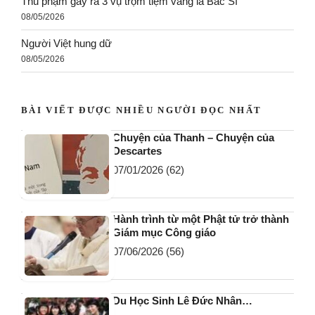
Thủ phạm gây ra 3 vụ trộm tiệm vàng là Bác Sĩ
08/05/2026
Người Việt hung dữ
08/05/2026
BÀI VIẾT ĐƯỢC NHIỀU NGƯỜI ĐỌC NHẤT
Chuyện của Thanh – Chuyện của
Descartes
07/01/2026
(62)
Hành trình từ một Phật tử trở thành
Giám mục Công giáo
07/06/2026
(56)
Du Học Sinh Lê Đức Nhân…