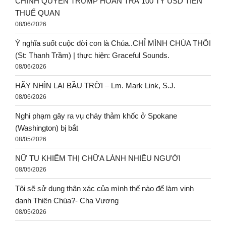
CHÍNH QUYỀN TRUMP HOÀN TRẢ 100 TỶ USD TIỀN
THUẾ QUAN
08/06/2026
Ý nghĩa suốt cuộc đời con là Chúa..CHỈ MÌNH CHÚA THÔI
(St: Thanh Trầm) | thực hiện: Graceful Sounds.
08/06/2026
HÃY NHÌN LẠI BẦU TRỜI – Lm. Mark Link, S.J.
08/06/2026
Nghi phạm gây ra vụ cháy thảm khốc ở Spokane
(Washington) bị bắt
08/05/2026
NỮ TU KHIẾM THỊ CHỮA LÀNH NHIỀU NGƯỜI
08/05/2026
Tôi sẽ sử dụng thân xác của mình thế nào để làm vinh
danh Thiên Chúa?- Cha Vương
08/05/2026