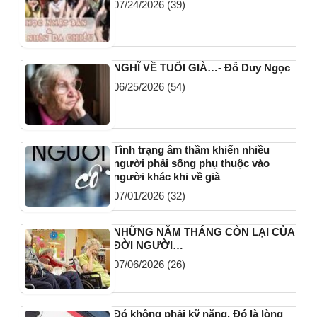
07/24/2026
(39)
NGHĨ VỀ TUỔI GIÀ…- Đỗ Duy Ngọc
06/25/2026
(54)
Tình trạng âm thầm khiến nhiều
người phải sống phụ thuộc vào
người khác khi về già
07/01/2026
(32)
NHỮNG NĂM THÁNG CÒN LẠI CỦA
ĐỜI NGƯỜI…
07/06/2026
(26)
Đó không phải kỹ năng. Đó là lòng