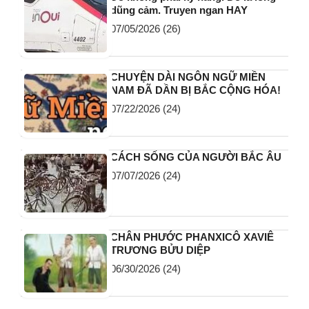
dũng cảm. Truyen ngan HAY
07/05/2026
(26)
CHUYỆN DÀI NGÔN NGỮ MIỀN
NAM ĐÃ DẦN BỊ BẮC CỘNG HÓA!
07/22/2026
(24)
CÁCH SỐNG CỦA NGƯỜI BẮC ÂU
07/07/2026
(24)
CHÂN PHƯỚC PHANXICÔ XAVIÊ
TRƯƠNG BỬU DIỆP
06/30/2026
(24)