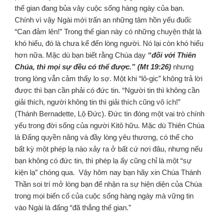
thế gian đang bủa vây cuộc sống hàng ngày của bạn.
Chính vì vậy Ngài mới trấn an những tâm hồn yếu đuối:
“Can đảm lên!” Trong thế gian này có những chuyện thật là
khó hiểu, đó là chưa kể đến lòng người. Nó lại còn khó hiểu
hơn nữa. Mặc dù bạn biết rằng Chúa dạy
“đối với Thiên
Chúa, thì mọi sự đều có thể được.” (Mt 19:26)
nhưng
trong lòng vẫn cảm thấy lo sợ. Một khi “lô-gic” không trả lời
được thì bạn cần phải có đức tin. “Người tin thì không cần
giải thích, người không tin thì giải thích cũng vô ích!”
(Thánh Bernadette, Lộ Đức). Đức tin đóng một vai trò chính
yếu trong đời sống của người Kitô hữu. Mặc dù Thiên Chúa
là Đấng quyền năng và đầy lòng yêu thương, có thể cho
bất kỳ một phép lạ nào xảy ra ở bất cứ nơi đâu, nhưng nếu
bạn không có đức tin, thì phép lạ ấy cũng chỉ là một “sự
kiện lạ” chóng qua. Vậy hôm nay bạn hãy xin Chúa Thánh
Thần soi trí mở lòng bạn để nhận ra sự hiện diện của Chúa
trong mọi biến cố của cuộc sống hàng ngày mà vững tin
vào Ngài là đấng “đã thắng thế gian.”