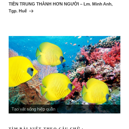
TIỀN TRUNG THÀNH HƠN NGƯỜI – Lm. Minh Anh,
Tgp. Huế
Tạo vật sống hiệp quần
TÌM BÀI VIẾT THEO CÂU CHỮ :