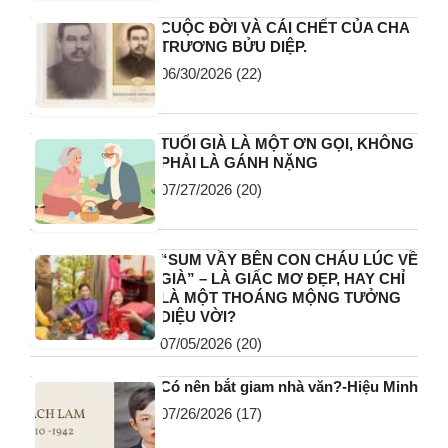
CUỘC ĐỜI VÀ CÁI CHẾT CỦA CHA
TRƯƠNG BỬU DIỆP.
06/30/2026
(22)
TUỔI GIÀ LÀ MỘT ƠN GỌI, KHÔNG
PHẢI LÀ GÁNH NẶNG
07/27/2026
(20)
“SUM VẦY BÊN CON CHÁU LÚC VỀ
GIÀ” – LÀ GIẤC MƠ ĐẸP, HAY CHỈ
LÀ MỘT THOÁNG MỘNG TƯỞNG
DIỆU VỜI?
07/05/2026
(20)
Có nên bắt giam nhà văn?-Hiệu Minh
07/26/2026
(17)