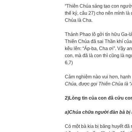
“Thiên Chúa sáng tạo con ngườ
thế ký, câu 27) cho nên mình l
Chúa là Cha.
Thánh Phao lô gởi tín hữu Ga-lá
Thiên Chúa đã sai Thần khí củ
kêu lên: “Áp-ba, Cha ơi”. Vậy a
con, mà đã là con thì cũng là n
6,7)
Cảm nghiệm nào vui hơn, hạnh
Chúa, được gọi Thiên Chúa là “Á
2)Lòng tin của con đã cứu co
a)Chúa chữa người đàn bà bị 
Có một bà kia bị băng huyết đã