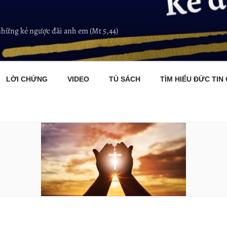
những kẻ ngược đãi anh em (Mt 5,44)
LỜI CHỨNG
VIDEO
TỦ SÁCH
TÌM HIỂU ĐỨC TIN