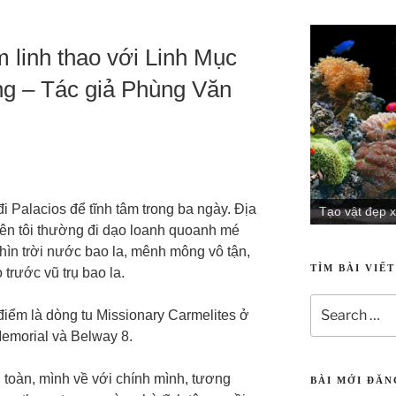
 linh thao với Linh Mục
 – Tác giả Phùng Văn
i Palacios để tĩnh tâm trong ba ngày. Địa
Tạo vật sống
Tạo vật đẹp x
nên tôi thường đi dạo loanh quoanh mé
hìn trời nước bao la, mênh mông vô tận,
TÌM BÀI VIẾ
trước vũ trụ bao la.
điểm là dòng tu Missionary Carmelites ở
Memorial và Belway 8.
 toàn, mình về với chính mình, tương
BÀI MỚI ĐĂ