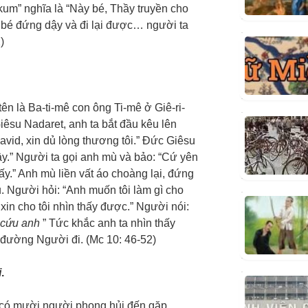
a-kum” nghĩa là “Này bé, Thầy truyền cho
on bé đứng dậy và đi lại được… người ta
2)
n là Ba-ti-mê con ông Ti-mê ở Giê-ri-
êsu Nadaret, anh ta bắt đầu kêu lên
avid, xin dủ lòng thương tôi.” Đức Giêsu
đây.” Người ta gọi anh mù và bảo: “Cứ yên
y.” Anh mù liền vất áo choàng lại, đứng
 Người hỏi: “Anh muốn tôi làm gì cho
in cho tôi nhìn thấy được.” Người nói:
ã cứu anh
” Tức khắc anh ta nhìn thấy
 đường Người đi. (Mc 10: 46-52)
i
.
 có mười người phong hủi đến gặp