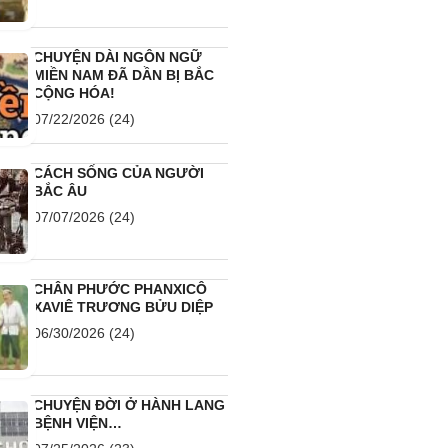
CHUYỆN DÀI NGÔN NGỮ
MIỀN NAM ĐÃ DẦN BỊ BẮC
CỘNG HÓA!
07/22/2026
(24)
CÁCH SỐNG CỦA NGƯỜI
BẮC ÂU
07/07/2026
(24)
CHÂN PHƯỚC PHANXICÔ
XAVIÊ TRƯƠNG BỬU DIỆP
06/30/2026
(24)
CHUYỆN ĐỜI Ở HÀNH LANG
BỆNH VIỆN…