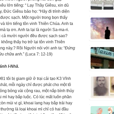
êu lớn tiếng: “ Lạy Thầy Giêsu, xin dủ
y, Đức Giêsu bảo họ: “Hãy đi trình diện
họ được sạch. Một người trong bọn thấy
 và lớn tiếng tôn vinh Thiên Chúa. Anh ta
 tạ ơn. Anh ta lại là người Sa-ma-ri.
i cả mười người đều được sạch sao?
không thấy họ trở lại tôn vinh Thiên
g này.? Rồi Người nói với anh ta: “
Đứng
cứu chữa anh.
” (Luca 7: 12-19)
ánh I-Nhã.
1 tôi bị giam giữ ở trại cải tạo K3 Vĩnh
khát, mỗi ngày chỉ được phát cho một tô
ỏng bỏng vài cộng rau, một nắp bình thủy
i mì hay bắp luộc. Có lúc mất luôn phần
òn mùi vị gì, khoai lang hay bắp trái hay
thường là loại khoai mì chỉ có hai đầu