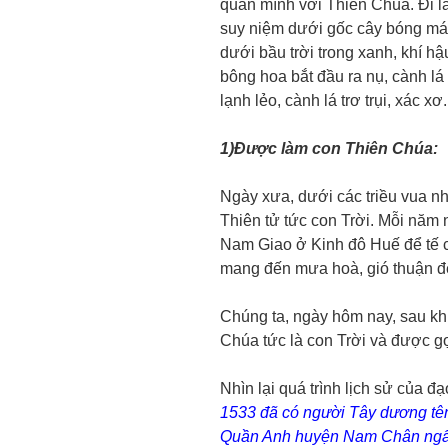
quan mình với Thiên Chúa. Đi la
suy niệm dưới gốc cây bóng mát,
dưới bầu trời trong xanh, khí h
bông hoa bắt đầu ra nụ, cành lá
lạnh lẻo, cành lá trơ trụi, xác xơ
1)Được làm con Thiên Chúa:
Ngày xưa, dưới các triều vua n
Thiên tử tức con Trời. Mỗi năm
Nam Giao ở Kinh đô Huế để tế cá
mang đến mưa hoà, gió thuận 
Chúng ta, ngày hôm nay, sau kh
Chúa tức là con Trời và được g
Nhìn lại quá trình lịch sử của 
1533 đã có người Tây dương tên
Quần Anh huyện Nam Chân ngấ