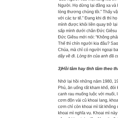
Người. Họ dừng lại đằng xa và k
lòng thương chúng tôi.” Thấy vậ
với các tư tế.” Đang khi đi thì 
mình được khỏi liền quay trở lại
sấp mình dưới chân Đức Giêsu mà
Đức Giêsu mới nói: “Không phả
Thế thì chín người kia đâu? Sao 
Chúa, mà chỉ có người ngoại ban
dậy về đi. Lòng tin của anh đã 
3)Hồi tâm hay tĩnh tâm theo th
Nhớ lại hồi những năm 1980, 198
Phú, ăn uống rất kham khổ, đói 
canh rau muống luộc với muối, l
cơm độn vài củ khoai lang, khoa
cơm chỉ còn khoai mì lát không c
khoai mì nghĩa vụ. Khoai mì này 