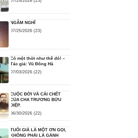
07/25/2026
(23)
NGẪM NGHĨ
07/25/2026
(23)
Có một thời như thế đó! –
Tác giả: Vũ Đông Hà
07/03/2026
(22)
CUỘC ĐỜI VÀ CÁI CHẾT
CỦA CHA TRƯƠNG BỬU
DIỆP.
06/30/2026
(22)
TUỔI GIÀ LÀ MỘT ƠN GỌI,
KHÔNG PHẢI LÀ GÁNH