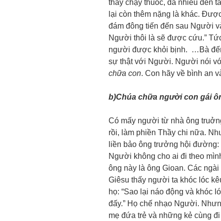
thầy chạy thuốc, đã nhiều đến tá
lại còn thêm nặng là khác. Đượ
đám đông tiến đến sau Người v
Người thôi là sẽ được cứu.” Tứ
người được khỏi bịnh. …Bà đến
sự thật với Người. Người nói vớ
chữa con
. Con hãy về bình an và
b)Chúa chữa người con gái ô
Có mấy người từ nhà ông truởn
rồi, làm phiền Thầy chi nữa. N
liền bảo ông trưởng hội đường
Người không cho ai đi theo mình
ông này là ông Gioan. Các ngà
Giêsu thấy người ta khóc lóc k
họ: “Sao lại náo động và khóc l
đấy.” Họ chế nhạo Người. Nhưng
mẹ đứa trẻ và những kẻ cùng đ