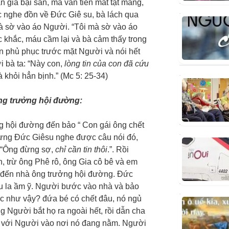
n gia bại sản, mà vẫn tiền mất tật mang,
c nghe đồn về Đức Giê su, bà lách qua
à sờ vào áo Người. “Tôi mà sờ vào áo
c khắc, máu cầm lại và bà cảm thấy trong
 phủ phục trước mặt Người và nói hết
i bà ta: “Này con,
lòng tin của con đã cứu
 khỏi hẳn bịnh.” (Mc 5: 25-34)
ng trưởng hội đường:
g hội đường đến bảo “ Con gái ông chết
hưng Đức Giêsu nghe được câu nói đó,
: “Ông đừng sợ,
chỉ cần tin thôi
.”. Rồi
, trừ ông Phê rô, ông Gia cô bê và em
i đến nhà ông trưởng hội đường. Đức
êu la ầm ỹ. Người bước vào nhà và bảo
óc như vậy? đứa bé có chết đâu, nó ngủ
 Người bắt họ ra ngoài hết, rồi dẫn cha
i với Người vào nơi nó đang nằm. Người