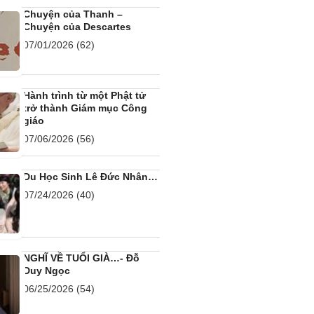
Chuyện của Thanh –
Chuyện của Descartes
07/01/2026
(62)
Hành trình từ một Phật tử
trở thành Giám mục Công
giáo
07/06/2026
(56)
Du Học Sinh Lê Đức Nhân…
07/24/2026
(40)
NGHĨ VỀ TUỔI GIÀ…- Đỗ
Duy Ngọc
06/25/2026
(54)