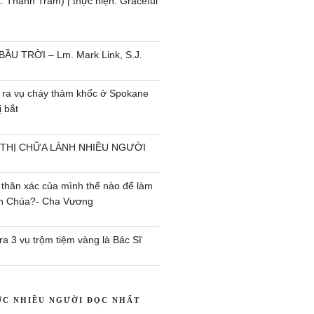
 Thanh Trầm) | thực hiện: Graceful
BẦU TRỜI – Lm. Mark Link, S.J.
 ra vụ cháy thảm khốc ở Spokane
 bắt
 THỊ CHỮA LÀNH NHIỀU NGƯỜI
 thân xác của mình thế nào để làm
ên Chúa?- Cha Vương
a 3 vụ trộm tiệm vàng là Bác Sĩ
ỢC NHIỀU NGƯỜI ĐỌC NHẤT