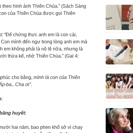
i theo hình ảnh Thiên Chúa.” (Sách Sáng
à con của Thiên Chúa được gọi Thiên
t: “Để chứng thực anh em là con cái,
a Con mình đến ngự trong lòng anh em mà
nh em không phải là nộ lệ nữa, nhưng là
gười thừa kế, nhờ Thiên Chúa.” (Gal 4:
 phúc cho bằng,
mình là con của Thiên
p-ba., Cha ơi”.
n
:
băng huyết:
 mười hai năm, bao phen khổ sở vì chạy