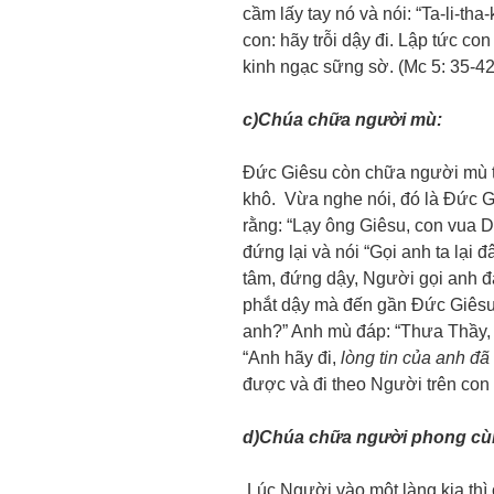
cầm lấy tay nó và nói: “Ta-li-th
con: hãy trỗi dậy đi. Lập tức c
kinh ngạc sững sờ. (Mc 5: 35-4
c)Chúa chữa người mù:
Đức Giêsu còn chữa người mù tê
khô. Vừa nghe nói, đó là Đức Gi
rằng: “Lạy ông Giêsu, con vua D
đứng lại và nói “Gọi anh ta lại 
tâm, đứng dậy, Người gọi anh đấ
phắt dậy mà đến gần Đức Giêsu.
anh?” Anh mù đáp: “Thưa Thầy, x
“Anh hãy đi,
lòng tin của anh đ
được và đi theo Người trên con
d)Chúa chữa người phong cù
Lúc Người vào một làng kia thì