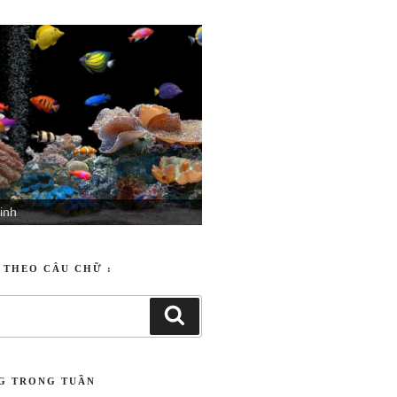
 quây quần
inh
T THEO CÂU CHỮ :
NG TRONG TUẦN