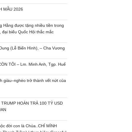
H MẪU 2026
 Hằng được tặng nhiều tiền trong
, đại biểu Quốc Hội thắc mắc
Dung (Lễ Biến Hình), – Cha Vương
ÒN TÔI – Lm. Minh Anh, Tgp. Huế
h giàu–nghèo trở thành vết nứt của
 TRUMP HOÀN TRẢ 100 TỶ USD
UAN
uộc đời con là Chúa..CHỈ MÌNH