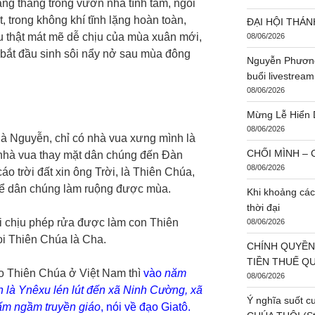
ng thang trong vườn nhà tĩnh tâm, ngồi
 trong không khí tĩnh lặng hoàn toàn,
ĐẠI HỘI THÁN
ậu thật mát mẽ dễ chịu của mùa xuân mới,
08/06/2026
 bắt đầu sinh sôi nẩy nở sau mùa đông
Nguyễn Phương
.
buổi livestream
08/06/2026
Mừng Lễ Hiển 
08/06/2026
hà Nguyễn, chỉ có nhà vua xưng mình là
CHỐI MÌNH – C
 nhà vua thay mặt dân chúng đến Đàn
08/06/2026
o trời đất xin ông Trời, là Thiên Chúa,
để dân chúng làm ruộng được mùa.
Khi khoảng các
thời đại
i chịu phép rửa được làm con Thiên
08/06/2026
ọi Thiên Chúa là Cha.
CHÍNH QUYỀN
TIỀN THUẾ Q
đạo Thiên Chúa ở Việt Nam thì
vào
năm
08/06/2026
 là Ynêxu lén lút đến xã Ninh Cường, xã
Ý nghĩa suốt c
m ngầm truyền giáo
, nói về đạo Giatô.