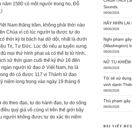
CHÚA THÔI (St:
o năm 1580 có một người trong họ, Đỗ
Sounds.
1)
08/06/2026
HÃY NHÌN LẠI 
iệt Nam thăng trầm, không phải thời nào
08/06/2026
n Chúa vì có lúc người ta được tự do
ó thời kỳ bị bách hại dữ dội, nhất là dưới
Nghi phạm gây
(Washington) bị
iệu Trị, Tự Đức. Lúc đó nếu ai tuyên xưng
08/05/2026
 đủ mọi thứ hình phạt và có thể bị tử hình.
ịch sử thời gian cuối thế kỷ thứ 16 đến
NỮ TU KHIẾM
 ngàn người tử đạo ở Việt Nam, họ là
08/05/2026
trong đó có được 117 vị Thánh tử đạo
Tôi sẽ sử dụng
 kỹ niệm long trọng vào ngày 19 tháng 6
vinh danh Thi
08/05/2026
Thủ phạm gây r
 do theo đạo, tự do hành đạo, tự do sống
08/05/2026
 đìều quý giá vô cùng vì trên thế giới bây
ều người không được tự do xác tín niềm
BÀI VIẾT ĐƯ