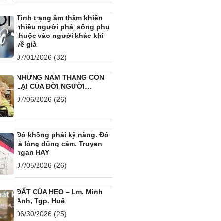
Tình trạng âm thầm khiến
nhiều người phải sống phụ
thuộc vào người khác khi
về già
07/01/2026
(32)
NHỮNG NĂM THÁNG CÒN
LẠI CỦA ĐỜI NGƯỜI…
07/06/2026
(26)
Đó không phải kỹ năng. Đó
là lòng dũng cảm. Truyen
ngan HAY
07/05/2026
(26)
ĐẤT CỦA HEO – Lm. Minh
Anh, Tgp. Huế
06/30/2026
(25)