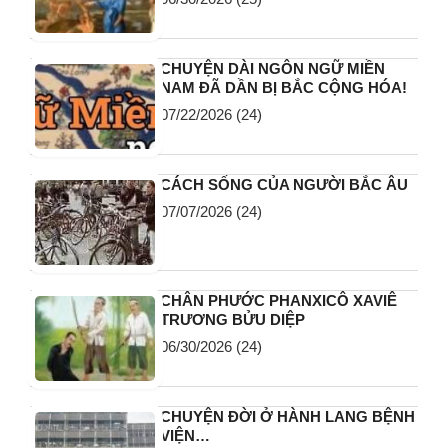
CHUYỆN DÀI NGÔN NGỮ MIỀN
NAM ĐÃ DẦN BỊ BẮC CỘNG HÓA!
07/22/2026
(24)
CÁCH SỐNG CỦA NGƯỜI BẮC ÂU
07/07/2026
(24)
CHÂN PHƯỚC PHANXICÔ XAVIÊ
TRƯƠNG BỬU DIỆP
06/30/2026
(24)
CHUYỆN ĐỜI Ở HÀNH LANG BỆNH
VIỆN…