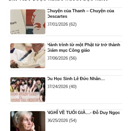
Chuyện của Thanh – Chuyện của
Descartes
07/01/2026
(62)
Hành trình từ một Phật tử trở thành
Giám mục Công giáo
07/06/2026
(56)
Du Học Sinh Lê Đức Nhân…
07/24/2026
(40)
NGHĨ VỀ TUỔI GIÀ…- Đỗ Duy Ngọc
06/25/2026
(54)