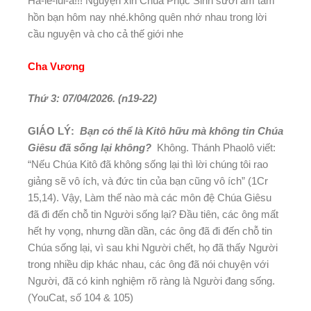
Ha-lê-lui-a!!! Nguyện xin Chúa Phục Sinh sưởi ấm tâm
hồn bạn hôm nay nhé.không quên nhớ nhau trong lời
cầu nguyện và cho cả thế giới nhe
Cha Vương
Thứ 3: 07/04/2026. (n19-22)
GIÁO LÝ:
Bạn có thể là Kitô hữu mà không tin Chúa
Giêsu đã sống lại không?
Không. Thánh Phaolô viết:
“Nếu Chúa Kitô đã không sống lại thì lời chúng tôi rao
giảng sẽ vô ích, và đức tin của bạn cũng vô ích” (1Cr
15,14). Vậy, Làm thế nào mà các môn đệ Chúa Giêsu
đã đi đến chỗ tin Người sống lại? Đầu tiên, các ông mất
hết hy vọng, nhưng dần dần, các ông đã đi đến chỗ tin
Chúa sống lại, vì sau khi Người chết, họ đã thấy Người
trong nhiều dịp khác nhau, các ông đã nói chuyện với
Người, đã có kinh nghiệm rõ ràng là Người đang sống.
(YouCat, số 104 & 105)