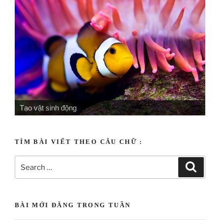
Tạo vật sinh động
Tạo vật uyên ương
TÌM BÀI VIẾT THEO CÂU CHỮ :
BÀI MỚI ĐĂNG TRONG TUẦN