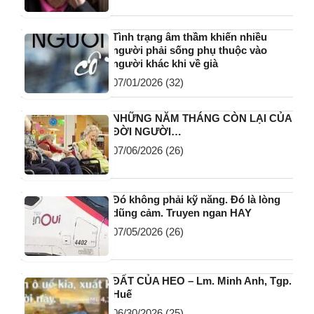
Tình trạng âm thầm khiến nhiều
người phải sống phụ thuộc vào
người khác khi về già
07/01/2026
(32)
NHỮNG NĂM THÁNG CÒN LẠI CỦA
ĐỜI NGƯỜI…
07/06/2026
(26)
Đó không phải kỹ năng. Đó là lòng
dũng cảm. Truyen ngan HAY
07/05/2026
(26)
ĐẤT CỦA HEO – Lm. Minh Anh, Tgp.
Huế
06/30/2026
(25)