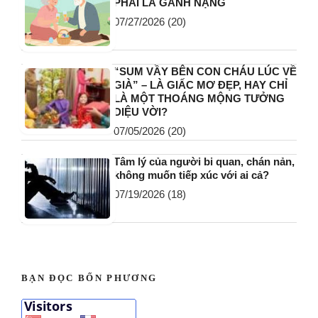
PHẢI LÀ GÁNH NẶNG
07/27/2026
(20)
“SUM VẦY BÊN CON CHÁU LÚC VỀ
GIÀ” – LÀ GIẤC MƠ ĐẸP, HAY CHỈ
LÀ MỘT THOÁNG MỘNG TƯỞNG
DIỆU VỜI?
07/05/2026
(20)
Tâm lý của người bi quan, chán nản,
không muốn tiếp xúc với ai cả?
07/19/2026
(18)
BẠN ĐỌC BỐN PHƯƠNG