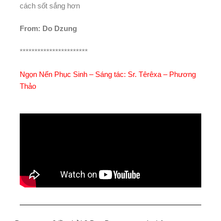
cách sốt sắng hơn
From: Do Dzung
***********************
Ngọn Nến Phục Sinh – Sáng tác: Sr. Têrêxa – Phương
Thảo