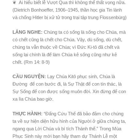
❦ Ai hiểu biết lễ Vượt Qua thì không thể thất vọng nữa.
(Dietrich Bonhoeffer, 1906–1945, thần học gia Tin lành
và chống Hitler bị xử tử trong trại tập trung Flossenbürg)
LẮNG NGHE:
Chúng ta có sống là sống cho Chúa, mà
có chết cũng là chết cho Chúa. Vậy, dù sống, dù chết,
chúng ta vẫn thuộc về Chúa; vì Đức Ki-tô đã chết và
sống lại chính là để làm Chúa kẻ sống cũng như kẻ
chết. (Rm 14: 8-9)
CẦU NGUYỆN:
Lạy Chúa Kitô phục sinh, Chúa là
Đường để con bước đi, là Sự Thật để con tín thác, là
Sự Sống để con được sống muôn đời. Xin đừng để con
xa lìa Chúa bao giờ.
THỰC HÀNH:
“Đấng Cứu Thế đã bảo đảm cho chúng
ta về sự hiện diện hữu hình của Người ở giữa chúng ta,
ngang qua Lời Chúa và bí tích Thánh thể.” Trong Mùa
Phục Sinh này mời bạn hãy tham dự Thánh Lễ một