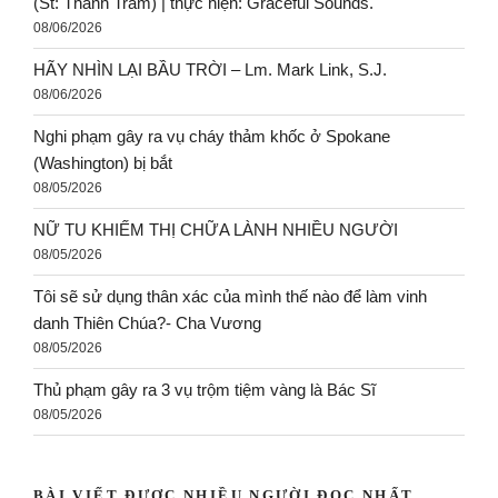
(St: Thanh Trầm) | thực hiện: Graceful Sounds.
08/06/2026
HÃY NHÌN LẠI BẦU TRỜI – Lm. Mark Link, S.J.
08/06/2026
Nghi phạm gây ra vụ cháy thảm khốc ở Spokane
(Washington) bị bắt
08/05/2026
NỮ TU KHIẾM THỊ CHỮA LÀNH NHIỀU NGƯỜI
08/05/2026
Tôi sẽ sử dụng thân xác của mình thế nào để làm vinh
danh Thiên Chúa?- Cha Vương
08/05/2026
Thủ phạm gây ra 3 vụ trộm tiệm vàng là Bác Sĩ
08/05/2026
BÀI VIẾT ĐƯỢC NHIỀU NGƯỜI ĐỌC NHẤT