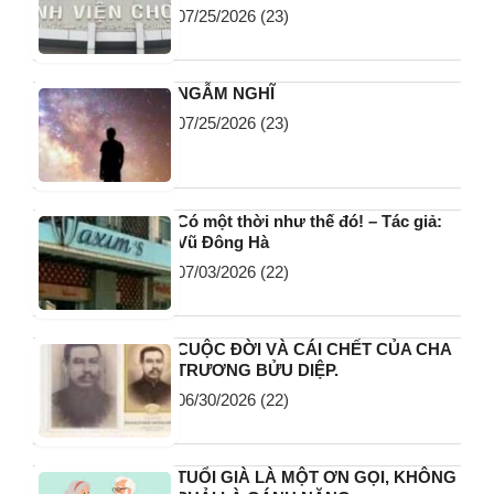
07/25/2026
(23)
NGẪM NGHĨ
07/25/2026
(23)
Có một thời như thế đó! – Tác giả:
Vũ Đông Hà
07/03/2026
(22)
CUỘC ĐỜI VÀ CÁI CHẾT CỦA CHA
TRƯƠNG BỬU DIỆP.
06/30/2026
(22)
TUỔI GIÀ LÀ MỘT ƠN GỌI, KHÔNG