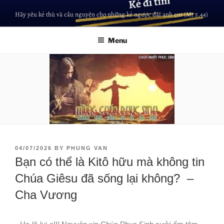
Hãy yêu kẻ thù và cầu nguyện cho những kẻ ngược đãi anh em (Mt 5,44)
Menu
04/07/2026
BY
PHUNG VAN
Bạn có thể là Kitô hữu mà không tin
Chúa Giêsu đã sống lại không? –
Cha Vương