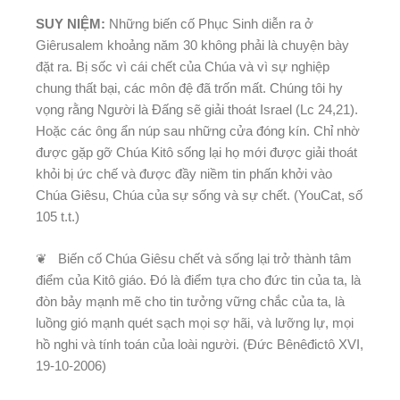
SUY NIỆM:
Những biến cố Phục Sinh diễn ra ở
Giêrusalem khoảng năm 30 không phải là chuyện bày
đặt ra. Bị sốc vì cái chết của Chúa và vì sự nghiệp
chung thất bại, các môn đệ đã trốn mất. Chúng tôi hy
vọng rằng Người là Đấng sẽ giải thoát Israel (Lc 24,21).
Hoặc các ông ẩn núp sau những cửa đóng kín. Chỉ nhờ
được gặp gỡ Chúa Kitô sống lại họ mới được giải thoát
khỏi bị ức chế và được đầy niềm tin phấn khởi vào
Chúa Giêsu, Chúa của sự sống và sự chết. (YouCat, số
105 t.t.)
❦ Biến cố Chúa Giêsu chết và sống lại trở thành tâm
điểm của Kitô giáo. Đó là điểm tựa cho đức tin của ta, là
đòn bảy mạnh mẽ cho tin tưởng vững chắc của ta, là
luồng gió mạnh quét sạch mọi sợ hãi, và lưỡng lự, mọi
hồ nghi và tính toán của loài người. (Đức Bênêđictô XVI,
19-10-2006)