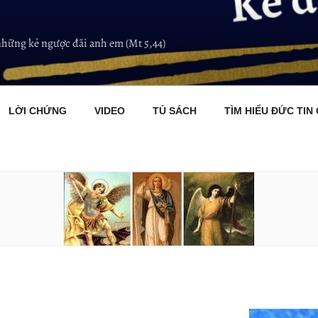
những kẻ ngược đãi anh em (Mt 5,44)
LỜI CHỨNG
VIDEO
TỦ SÁCH
TÌM HIỂU ĐỨC TIN