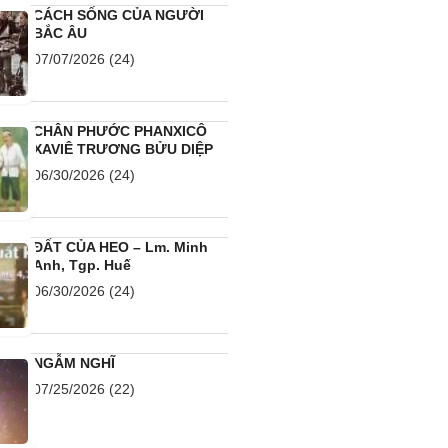
CÁCH SỐNG CỦA NGƯỜI
BẮC ÂU
07/07/2026
(24)
CHÂN PHƯỚC PHANXICÔ
XAVIÊ TRƯƠNG BỬU DIỆP
06/30/2026
(24)
ĐẤT CỦA HEO – Lm. Minh
Anh, Tgp. Huế
06/30/2026
(24)
NGẪM NGHĨ
07/25/2026
(22)