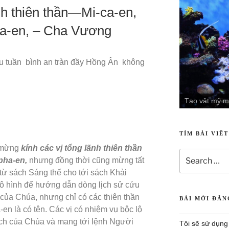
nh thiên thần—Mi-ca-en,
ha-en, – Cha Vương
ầu tuần bình an tràn đầy Hồng Ân không
Tạo vật uyên
TÌM BÀI VIẾ
 mừng
kính các vị tổng lãnh thiên thần
-pha-en,
nhưng đồng thời cũng mừng tất
 từ sách Sáng thế cho tới sách Khải
vô hình để hướng dẫn dòng lịch sử cứu
 của Chúa, nhưng chỉ có các thiên thần
BÀI MỚI ĐĂ
-en là có tên. Các vị có nhiệm vụ bộc lộ
ạch của Chúa và mang tới lệnh Người
Tôi sẽ sử dụng