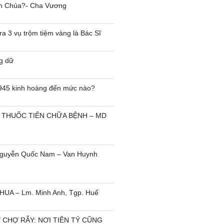
ên Chúa?- Cha Vương
a 3 vụ trộm tiệm vàng là Bác Sĩ
g dữ
945 kinh hoàng đến mức nào?
THUỐC TIÊN CHỮA BỆNH – MD
 Nguyễn Quốc Nam – Van Huynh
UA – Lm. Minh Anh, Tgp. Huế
 CHỢ RẪY: NƠI TIỀN TỶ CŨNG