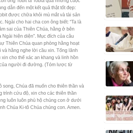
 con ông Tobit là Tobia qua những cuộc
g dẫn đến một kết quả thật tốt đẹp:
Tobit được chữa khỏi mù mắt và tài sản
. Ngài cho hai cha con ông biết: “Ta là
hâm sai của Thiên Chúa, hằng ở bên
 Ngài hiện diện”. Mục đích của câu
 sự Thiên Chúa quan phòng hằng hoạt
 và hằng nghe lời cầu xin. Tổng lãnh
xin cho thể xác an khang và linh hồn
 của người đi đường. (Tóm lược từ
ô song, Chúa đã muốn cho thiên thần và
trình cứu độ, xin cho các thiên thần
ũng luôn luôn phù hộ chúng con ở dưới
anh Chúa Ki-tô Chúa chúng con. Amen.