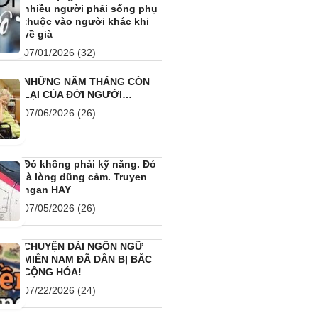
nhiều người phải sống phụ
thuộc vào người khác khi
về già
07/01/2026
(32)
NHỮNG NĂM THÁNG CÒN
LẠI CỦA ĐỜI NGƯỜI…
07/06/2026
(26)
Đó không phải kỹ năng. Đó
là lòng dũng cảm. Truyen
ngan HAY
07/05/2026
(26)
CHUYỆN DÀI NGÔN NGỮ
MIỀN NAM ĐÃ DẦN BỊ BẮC
CỘNG HÓA!
07/22/2026
(24)