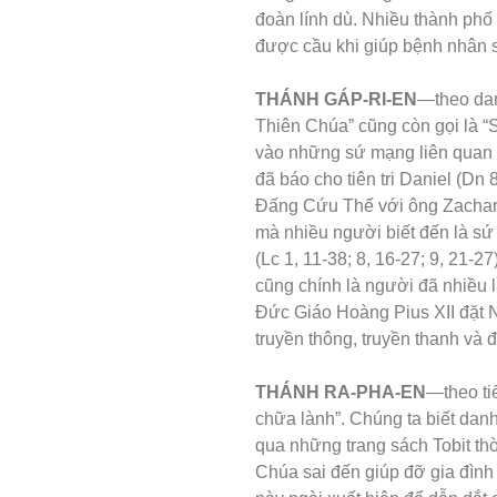
đoàn lính dù. Nhiều thành ph
được cầu khi giúp bệnh nhân 
THÁNH GÁP-RI-EN
—theo dan
Thiên Chúa” cũng còn gọi là “
vào những sứ mạng liên quan đ
đã báo cho tiên tri Daniel (Dn 8
Đấng Cứu Thế với ông Zachari
mà nhiều người biết đến là sứ
(Lc 1, 11-38; 8, 16-27; 9, 21-2
cũng chính là người đã nhiều 
Đức Giáo Hoàng Pius XII đặt 
truyền thông, truyền thanh và đ
THÁNH RA-PHA-EN
—theo ti
chữa lành”. Chúng ta biết dan
qua những trang sách Tobit t
Chúa sai đến giúp đỡ gia đình