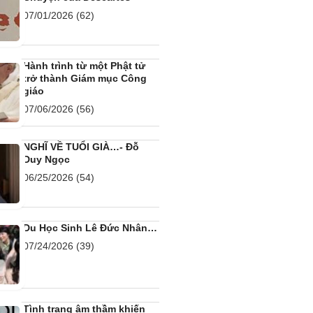
07/01/2026
(62)
Hành trình từ một Phật tử
trở thành Giám mục Công
giáo
07/06/2026
(56)
NGHĨ VỀ TUỔI GIÀ…- Đỗ
Duy Ngọc
06/25/2026
(54)
Du Học Sinh Lê Đức Nhân…
07/24/2026
(39)
Tình trạng âm thầm khiến