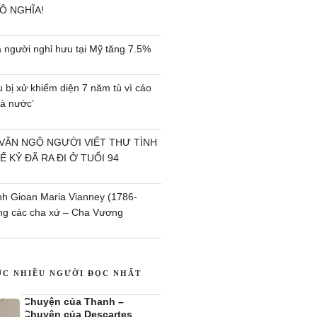
Ô NGHĨA!
a người nghỉ hưu tại Mỹ tăng 7.5%
bị xử khiếm diện 7 năm tù vì cáo
à nước’
ĂN NGỘ NGƯỜI VIẾT THƯ TÌNH
Ế KỶ ĐÃ RA ĐI Ở TUỔI 94
h Gioan Maria Vianney (1786-
ng các cha xứ – Cha Vương
ỢC NHIỀU NGƯỜI ĐỌC NHẤT
Chuyện của Thanh –
Chuyện của Descartes