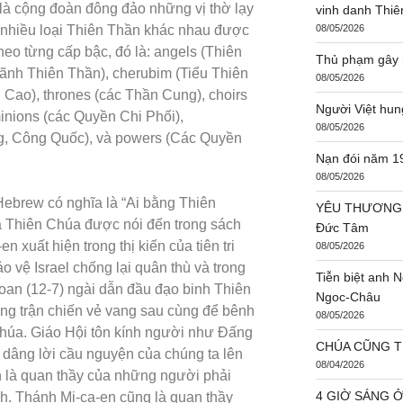
 là cộng đoàn đông đảo những vị thờ lạy
vinh danh Thi
 nhiều loại Thiên Thần khác nhau được
08/05/2026
heo từng cấp bậc, đó là: angels (Thiên
Thủ phạm gây r
ãnh Thiên Thần), cherubim (Tiểu Thiên
08/05/2026
 Cao), thrones (các Thần Cung), choirs
Người Việt hun
inions (các Quyền Chi Phối),
08/05/2026
ng, Công Quốc), và powers (Các Quyền
Nạn đói năm 1
08/05/2026
ebrew có nghĩa là “Ai bằng Thiên
YÊU THƯƠNG 
a Thiên Chúa được nói đến trong sách
Đức Tâm
n xuất hiện trong thị kiến của tiên tri
08/05/2026
o vệ Israel chống lại quân thù và trong
Tiễn biệt anh
oan (12-7) ngài dẫn đầu đạo binh Thiên
Ngoc-Châu
ng trận chiến vẻ vang sau cùng để bênh
08/05/2026
Chúa. Giáo Hội tôn kính người như Đấng
CHÚA CŨNG TH
 dâng lời cầu nguyện của chúng ta lên
08/04/2026
n là quan thầy của những người phải
4 GIỜ SÁNG Ở
h. Thánh Mi-ca-en cũng là quan thầy