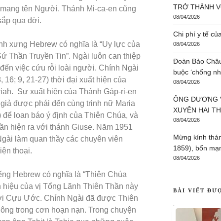
TRỞ THÀNH V
ố mang tên Người. Thánh Mi-ca-en cũng
08/04/2026
sắp qua đời.
Chi phí y tế củ
h xưng Hebrew có nghĩa là “Uy lực của
08/04/2026
Sứ Thần Truyền Tin”. Ngài luôn can thiệp
Đoàn Bảo Châu 
ến việc cứu rỗi loài người. Chính Ngài
buộc ‘chống nh
, 16; 9, 21-27) thời đại xuất hiện của
08/04/2026
ah. Sự xuất hiện của Thánh Gáp-ri-en
ÔNG DƯƠNG V
 giả được phái đến cùng trinh nữ Maria
XUYÊN HAI TH
7) để loan báo ý định của Thiên Chúa, và
08/04/2026
lần hiện ra với thánh Giuse. Năm 1951
Mừng kính thán
Ngài làm quan thầy các chuyên viên
1859), bổn mạ
iện thoại.
08/04/2026
ếng Hebrew có nghĩa là “Thiên Chúa
h hiệu của vị Tổng Lãnh Thiên Thần này
BÀI VIẾT ĐƯ
hời Cựu Ước. Chính Ngài đã được Thiên
 ông trong cơn hoạn nạn. Trong chuyện