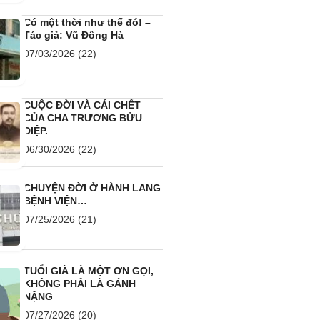
Có một thời như thế đó! –
Tác giả: Vũ Đông Hà
07/03/2026
(22)
CUỘC ĐỜI VÀ CÁI CHẾT
CỦA CHA TRƯƠNG BỬU
DIỆP.
06/30/2026
(22)
CHUYỆN ĐỜI Ở HÀNH LANG
BỆNH VIỆN…
07/25/2026
(21)
TUỔI GIÀ LÀ MỘT ƠN GỌI,
KHÔNG PHẢI LÀ GÁNH
NẶNG
07/27/2026
(20)