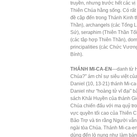
truyền, nhưng trước hết các vị
Thiên Chúa hằng sống. Có rất
đề cập đến trong Thánh Kinh t
Thần), archangels (các Tổng L
Sứ), seraphim (Thiên Thần Tối
(các tập hợp Thiên Thần), dom
principalities (các Chức Vươ
Bính).
THÁNH MI-CA-EN
—danh từ H
Chúa?” ám chỉ sự siêu việt củ
Daniel (10, 13-21) thánh Mi-ca-e
Daniel như “hoàng tử vĩ đại” bả
sách Khải Huyền của thánh Gi
Chúa chiến đấu với ma quỷ tro
vực quyền tối cao của Thiên 
Bảo Trợ và tin rằng Người vẫn
ngài tòa Chúa. Thánh Mi-ca-e
dùng đến lò nung như làm bán