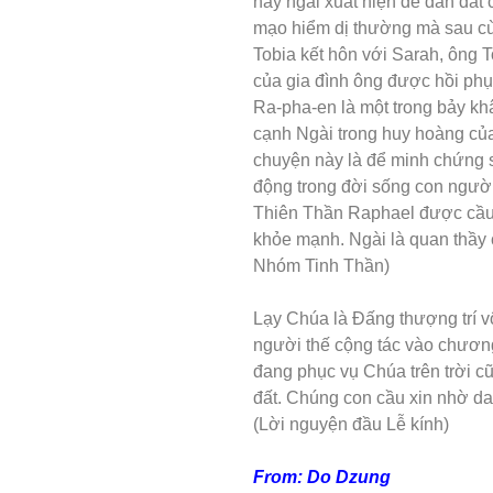
này ngài xuất hiện để dẫn dắt
mạo hiểm dị thường mà sau cùn
Tobia kết hôn với Sarah, ông 
của gia đình ông được hồi phục
Ra-pha-en là một trong bảy k
cạnh Ngài trong huy hoàng của
chuyện này là để minh chứng
động trong đời sống con người
Thiên Thần Raphael được cầu 
khỏe mạnh. Ngài là quan thầy
Nhóm Tinh Thần)
Lạy Chúa là Đấng thượng trí v
người thế cộng tác vào chương 
đang phục vụ Chúa trên trời c
đất. Chúng con cầu xin nhờ d
(Lời nguyện đầu Lễ kính)
From: Do Dzung