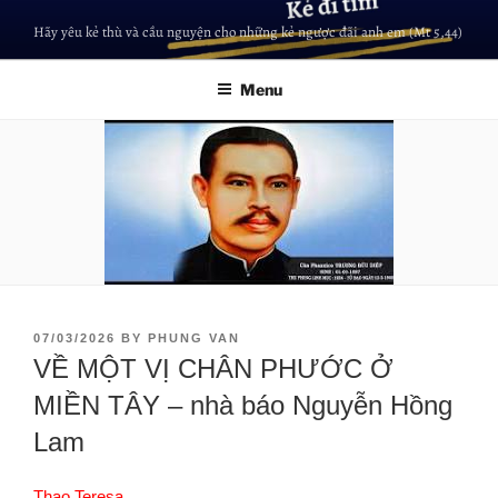
Hãy yêu kẻ thù và cầu nguyện cho những kẻ ngược đãi anh em (Mt 5,44)
Menu
07/03/2026
BY
PHUNG VAN
VỀ MỘT VỊ CHÂN PHƯỚC Ở
MIỀN TÂY – nhà báo Nguyễn Hồng
Lam
Thao Teresa