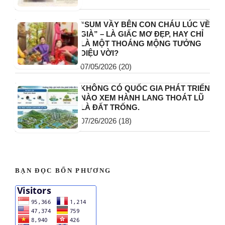
“SUM VẦY BÊN CON CHÁU LÚC VỀ
GIÀ” – LÀ GIẤC MƠ ĐẸP, HAY CHỈ
LÀ MỘT THOÁNG MỘNG TƯỞNG
DIỆU VỜI?
07/05/2026
(20)
KHÔNG CÓ QUỐC GIA PHÁT TRIỂN
NÀO XEM HÀNH LANG THOÁT LŨ
LÀ ĐẤT TRỐNG.
07/26/2026
(18)
BẠN ĐỌC BỐN PHƯƠNG