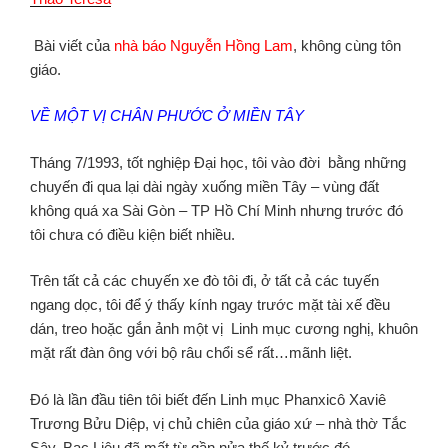
Bài viết của
nhà báo Nguyễn Hồng Lam
, không cùng tôn
giáo.
VỀ MỘT VỊ CHÂN PHƯỚC Ở MIỀN TÂY
Tháng 7/1993, tốt nghiệp Đại học, tôi vào đời bằng những
chuyến đi qua lại dài ngày xuống miền Tây – vùng đất
không quá xa Sài Gòn – TP Hồ Chí Minh nhưng trước đó
tôi chưa có điều kiện biết nhiều.
Trên tất cả các chuyến xe đò tôi đi, ở tất cả các tuyến
ngang dọc, tôi để ý thấy kính ngay trước mặt tài xế đều
dán, treo hoặc gắn ảnh một vị Linh mục cương nghị, khuôn
mặt rất đàn ông với bộ râu chổi sể rất…mãnh liệt.
Đó là lần đầu tiên tôi biết đến Linh mục Phanxicô Xaviê
Trương Bửu Diệp, vị chủ chiên của giáo xứ – nhà thờ Tắc
Sậy, Bạc Liêu đã mất từ gần nửa thế kỷ trước đó.