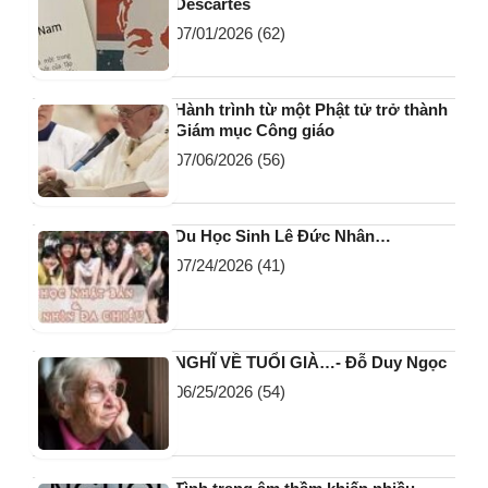
Descartes
07/01/2026
(62)
Hành trình từ một Phật tử trở thành
Giám mục Công giáo
07/06/2026
(56)
Du Học Sinh Lê Đức Nhân…
07/24/2026
(41)
NGHĨ VỀ TUỔI GIÀ…- Đỗ Duy Ngọc
06/25/2026
(54)