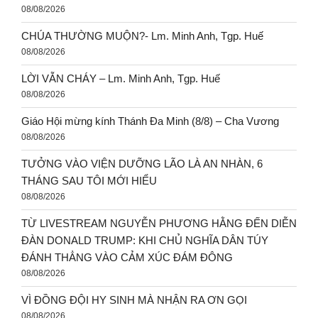
08/08/2026
CHÚA THƯỜNG MUỘN?- Lm. Minh Anh, Tgp. Huế
08/08/2026
LỜI VẪN CHÁY – Lm. Minh Anh, Tgp. Huế
08/08/2026
Giáo Hội mừng kính Thánh Đa Minh (8/8) – Cha Vương
08/08/2026
TƯỞNG VÀO VIỆN DƯỠNG LÃO LÀ AN NHÀN, 6
THÁNG SAU TÔI MỚI HIỂU
08/08/2026
TỪ LIVESTREAM NGUYỄN PHƯƠNG HẰNG ĐẾN DIỄN
ĐÀN DONALD TRUMP: KHI CHỦ NGHĨA DÂN TÚY
ĐÁNH THẲNG VÀO CẢM XÚC ĐÁM ĐÔNG
08/08/2026
VÌ ĐỒNG ĐỘI HY SINH MÀ NHẬN RA ƠN GỌI
08/08/2026