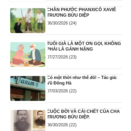
CHÂN PHƯỚC PHANXICÔ XAVIÊ
TRƯƠNG BỬU DIỆP
06/30/2026
(24)
TUỔI GIÀ LÀ MỘT ƠN GỌI, KHÔNG
PHẢI LÀ GÁNH NẶNG
07/27/2026
(23)
Có một thời như thế đó! – Tác giả:
Vũ Đông Hà
07/03/2026
(22)
CUỘC ĐỜI VÀ CÁI CHẾT CỦA CHA
TRƯƠNG BỬU DIỆP.
06/30/2026
(22)