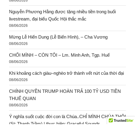
08/06/2026
Nguyễn Phương Hằng được tặng nhiều tiền trong buổi
livestream, đại biểu Quốc Hội thắc mắc
08/06/2026
Mừng Lễ Hiển Dung (Lễ Biến Hình), – Cha Vương
08/06/2026
CHỐI MÌNH – CÒN TÔI – Lm. Minh Anh, Tgp. Huế
08/06/2026
Khi khoảng cách giàu–nghèo trở thành vết nứt của thời đại
08/06/2026
CHÍNH QUYỀN TRUMP HOÀN TRẢ 100 TỶ USD TIỀN
THUẾ QUAN
08/06/2026
Ý nghĩa suốt cuộc đời con là Chúa..CHỈ MÌNH CHÚA THÔI
(St: Thanh Trầm) | thực hiện: Graceful Sounds.
08/06/2026