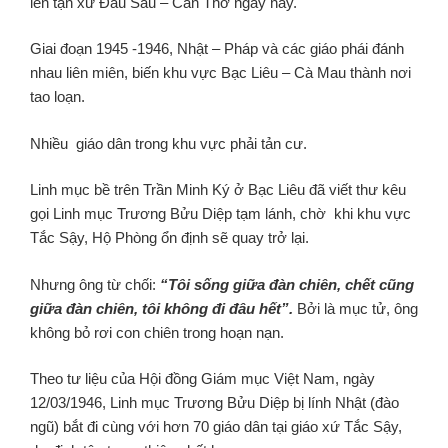
lên tận xứ Đầu Sấu – Cần Thơ ngày nay.
Giai đoạn 1945 -1946, Nhật – Pháp và các giáo phái đánh
nhau liên miên, biến khu vực Bạc Liêu – Cà Mau thành nơi
tao loạn.
Nhiều giáo dân trong khu vực phải tản cư.
Linh mục bề trên Trần Minh Ký ở Bạc Liêu đã viết thư kêu
gọi Linh mục Trương Bửu Diệp tạm lánh, chờ khi khu vực
Tắc Sậy, Hộ Phòng ổn định sẽ quay trở lại.
Nhưng ông từ chối:
“Tôi sống giữa đàn chiên, chết cũng
giữa đàn chiên, tôi không đi đâu hết”.
Bởi là mục tử, ông
không bỏ rơi con chiên trong hoạn nạn.
Theo tư liệu của Hội đồng Giám mục Việt Nam, ngày
12/03/1946, Linh mục Trương Bửu Diệp bị lính Nhật (đào
ngũ) bắt đi cùng với hơn 70 giáo dân tại giáo xứ Tắc Sậy,