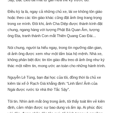
Điều kỳ lạ là, ngay cả những chủ xe, lái xe không tôn giáo
hoặc theo các tôn giáo khác cũng đặt ảnh ông trang trọng
trong xe mình. Đôi khi, ảnh Cha Diệp được thành kính đặt
chung, ngang hàng với tượng Phật Bà Quan Âm, tượng
ông Địa, tranh thánh Con mắt Thiên Quang Cao Đài…
Nói chung, người ta hiểu ngay, trong tín ngưỡng dân gian,
di ảnh ông được xem như một tấm bùa hộ mệnh. Nhà xe,
không phân biệt đức tin tôn giáo đều treo di ảnh ông như ký
thác một niềm tin, mong ước an toàn cho những hành trình.
Nguyễn Lê Tùng, bạn đại học của tôi, đồng thời là chủ xe
kiêm tài xế ở Rạch Giá khẳng định: “Linh lắm! Ảnh của
Ngài được rước từ nhà thờ Tắc Sậy”.
Tôi tin. Nhìn ánh mắt ông trong ảnh, tôi thấy toát lên vẻ kiên
định, cảm nhận được sự bao dung và ấm áp. Ai phúc đức