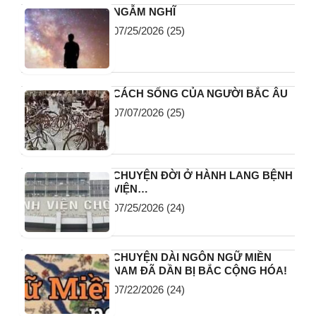
NGẪM NGHĨ
07/25/2026
(25)
CÁCH SỐNG CỦA NGƯỜI BẮC ÂU
07/07/2026
(25)
CHUYỆN ĐỜI Ở HÀNH LANG BỆNH
VIỆN…
07/25/2026
(24)
CHUYỆN DÀI NGÔN NGỮ MIỀN
NAM ĐÃ DẦN BỊ BẮC CỘNG HÓA!
07/22/2026
(24)