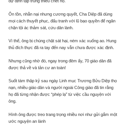
dự định tập trung thiêu chết họ.
Ôn tồn, nhẫn nại nhưng cương quyết, Cha Diệp đã dùng
mọi cách thuyết phục, đấu tranh với lũ bạo quyền để ngăn
chặn tội ác thảm sát, cứu dân lành.
Vì thế, ông bị chúng chặt sát hại, ném xác xuống ao. Hung
thủ đích thực đã ra tay đến nay vẫn chưa được xác định.
Nhưng cũng nhờ đó, ngay trong đêm ấy, 70 giáo dân đã
được thả về và tản cư an toàn!
Suốt tám thập kỷ sau ngày Linh mục Trương Bửu Diệp thọ
nạn, nhiều giáo dân và người ngoài Công giáo đã tin rằng
họ đã từng nhận được “phép lạ” từ việc cầu nguyện với
ông.
Hình ông được treo trang trọng nhiều nơi như gửi gắm một
ước nguyện an lành