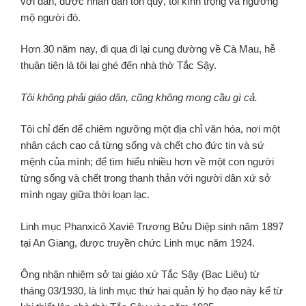
với dân, được nhân dân tôn quý, tôi kính trọng và ngưỡng
mộ người đó.
Hơn 30 năm nay, đi qua đi lại cung đường về Cà Mau, hễ
thuận tiện là tôi lại ghé đến nhà thờ Tắc Sậy.
Tôi không phải giáo dân, cũng không mong cầu gì cả.
Tôi chỉ đến để chiêm ngưỡng một địa chỉ văn hóa, nơi một
nhân cách cao cả từng sống và chết cho đức tin và sứ
mệnh của mình; để tìm hiểu nhiều hơn về một con người
từng sống và chết trong thanh thản với người dân xứ sở
mình ngay giữa thời loạn lạc.
Linh mục Phanxicô Xaviê Trương Bửu Diệp sinh năm 1897
tại An Giang, được truyền chức Linh mục năm 1924.
Ông nhận nhiệm sở tại giáo xứ Tắc Sậy (Bạc Liêu) từ
tháng 03/1930, là linh mục thứ hai quản lý họ đạo này kể từ