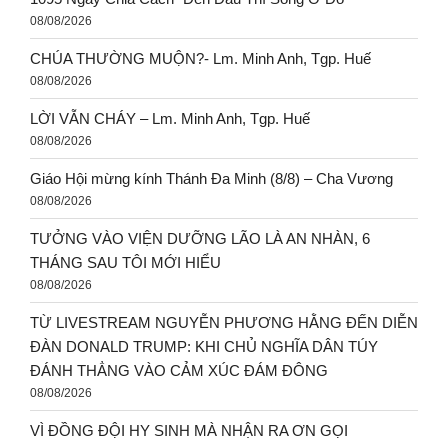
08/08/2026
CHÚA THƯỜNG MUỘN?- Lm. Minh Anh, Tgp. Huế
08/08/2026
LỜI VẪN CHÁY – Lm. Minh Anh, Tgp. Huế
08/08/2026
Giáo Hội mừng kính Thánh Đa Minh (8/8) – Cha Vương
08/08/2026
TƯỞNG VÀO VIỆN DƯỠNG LÃO LÀ AN NHÀN, 6
THÁNG SAU TÔI MỚI HIỂU
08/08/2026
TỪ LIVESTREAM NGUYỄN PHƯƠNG HẰNG ĐẾN DIỄN
ĐÀN DONALD TRUMP: KHI CHỦ NGHĨA DÂN TÚY
ĐÁNH THẲNG VÀO CẢM XÚC ĐÁM ĐÔNG
08/08/2026
VÌ ĐỒNG ĐỘI HY SINH MÀ NHẬN RA ƠN GỌI