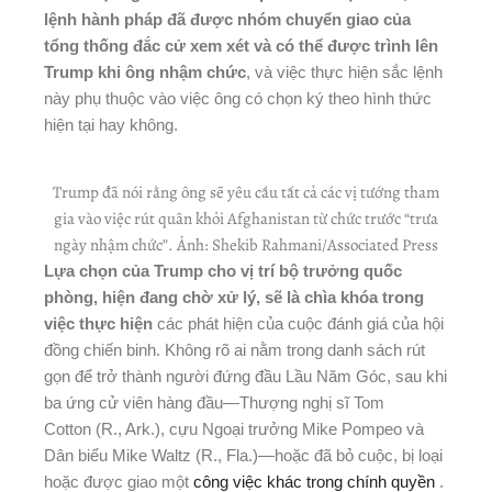
lệnh hành pháp đã được nhóm chuyển giao của
tổng thống đắc cử xem xét và có thể được trình lên
Trump khi ông nhậm chức
, và việc thực hiện sắc lệnh
này phụ thuộc vào việc ông có chọn ký theo hình thức
hiện tại hay không.
Trump đã nói rằng ông sẽ yêu cầu tất cả các vị tướng tham
gia vào việc rút quân khỏi Afghanistan từ chức trước “trưa
ngày nhậm chức”.
Ảnh: Shekib Rahmani/Associated Press
Lựa chọn của Trump cho vị trí bộ trưởng quốc
phòng, hiện đang chờ xử lý, sẽ là chìa khóa trong
việc thực hiện
các phát hiện của cuộc đánh giá của hội
đồng chiến binh. Không rõ ai nằm trong danh sách rút
gọn để trở thành người đứng đầu Lầu Năm Góc, sau khi
ba ứng cử viên hàng đầu—Thượng nghị sĩ Tom
Cotton (R., Ark.), cựu Ngoại trưởng Mike Pompeo và
Dân biểu Mike Waltz (R., Fla.)—hoặc đã bỏ cuộc, bị loại
hoặc được giao một
công việc khác trong chính quyền
.