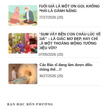
TUỔI GIÀ LÀ MỘT ƠN GỌI, KHÔNG
PHẢI LÀ GÁNH NẶNG
07/27/2026
(20)
“SUM VẦY BÊN CON CHÁU LÚC VỀ
GIÀ” – LÀ GIẤC MƠ ĐẸP, HAY CHỈ
LÀ MỘT THOÁNG MỘNG TƯỞNG
DIỆU VỜI?
07/05/2026
(20)
Các Bác sĩ đang làm được điều
không thể…!!
06/27/2026
(20)
BẠN ĐỌC BỐN PHƯƠNG