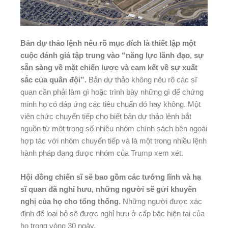
Bản dự thảo lệnh nêu rõ mục đích là thiết lập một
cuộc đánh giá tập trung vào “năng lực lãnh đạo, sự
sẵn sàng về mặt chiến lược và cam kết về sự xuất
sắc của quân đội”.
Bản dự thảo không nêu rõ các sĩ
quan cần phải làm gì hoặc trình bày những gì để chứng
minh họ có đáp ứng các tiêu chuẩn đó hay không. Một
viên chức chuyển tiếp cho biết bản dự thảo lệnh bắt
nguồn từ một trong số nhiều nhóm chính sách bên ngoài
hợp tác với nhóm chuyển tiếp và là một trong nhiều lệnh
hành pháp đang được nhóm của Trump xem xét.
Hội đồng chiến sĩ sẽ bao gồm các tướng lĩnh và hạ
sĩ quan đã nghỉ hưu, những người sẽ gửi khuyến
nghị của họ cho tổng thống.
Những người được xác
định để loại bỏ sẽ được nghỉ hưu ở cấp bậc hiện tại của
họ trong vòng 30 ngày.