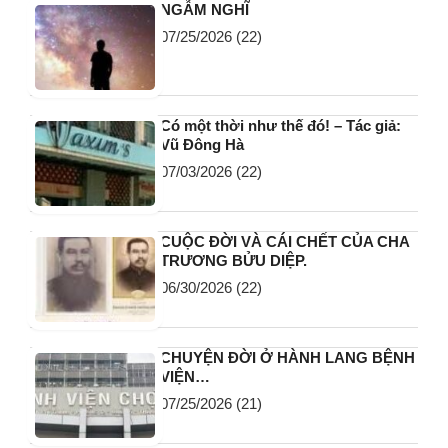
NGẪM NGHĨ
07/25/2026
(22)
Có một thời như thế đó! – Tác giả:
Vũ Đông Hà
07/03/2026
(22)
CUỘC ĐỜI VÀ CÁI CHẾT CỦA CHA
TRƯƠNG BỬU DIỆP.
06/30/2026
(22)
CHUYỆN ĐỜI Ở HÀNH LANG BỆNH
VIỆN…
07/25/2026
(21)