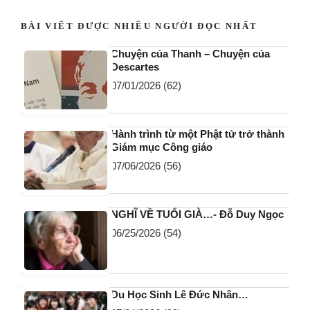
BÀI VIẾT ĐƯỢC NHIỀU NGƯỜI ĐỌC NHẤT
Chuyện của Thanh – Chuyện của
Descartes
07/01/2026
(62)
Hành trình từ một Phật tử trở thành
Giám mục Công giáo
07/06/2026
(56)
NGHĨ VỀ TUỔI GIÀ…- Đỗ Duy Ngọc
06/25/2026
(54)
Du Học Sinh Lê Đức Nhân…