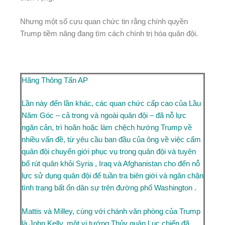
Nhưng một số cựu quan chức tin rằng chính quyền
Trump tiềm năng đang tìm cách chính trị hóa quân đội.
Hãng Thông Tấn AP
Lần này đến lần khác, các quan chức cấp cao của Lầu
Năm Góc – cả trong và ngoài quân đội – đã nỗ lực
ngăn cản, trì hoãn hoặc làm chệch hướng Trump về
nhiều vấn đề, từ yêu cầu ban đầu của ông về việc cấm
quân đội chuyển giới phục vụ trong quân đội và tuyên
bố
rút quân khỏi Syria
,
Iraq và Afghanistan
cho đến nỗ
lực sử dụng
quân đội để tuần tra biên giới
và
ngăn chặn
tình trạng bất ổn dân sự trên đường phố Washington
.
Mattis và Milley, cùng với chánh văn phòng của Trump
là John Kelly, một vị tướng Thủy quân Lục chiến đã