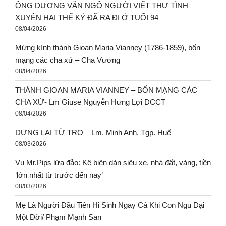
ÔNG DƯƠNG VĂN NGỘ NGƯỜI VIẾT THƯ TÌNH
XUYÊN HAI THẾ KỶ ĐÃ RA ĐI Ở TUỔI 94
08/04/2026
Mừng kính thánh Gioan Maria Vianney (1786-1859), bổn
mạng các cha xứ – Cha Vương
08/04/2026
THÁNH GIOAN MARIA VIANNEY – BỔN MẠNG CÁC
CHA XỨ- Lm Giuse Nguyễn Hưng Lợi DCCT
08/04/2026
DỰNG LẠI TỪ TRO – Lm. Minh Anh, Tgp. Huế
08/03/2026
Vụ Mr.Pips lừa đảo: Kê biên dàn siêu xe, nhà đất, vàng, tiền
‘lớn nhất từ trước đến nay’
08/03/2026
Mẹ Là Người Đầu Tiên Hi Sinh Ngay Cả Khi Con Ngu Dại
Một Đời/ Phạm Mạnh San