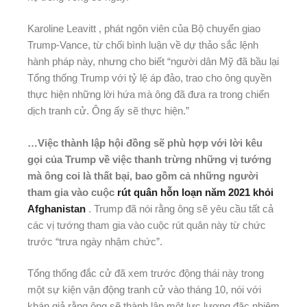
Karoline Leavitt , phát ngôn viên của Bộ chuyển giao
Trump-Vance, từ chối bình luận về dự thảo sắc lệnh
hành pháp này, nhưng cho biết “người dân Mỹ đã bầu lại
Tổng thống Trump với tỷ lệ áp đảo, trao cho ông quyền
thực hiện những lời hứa mà ông đã đưa ra trong chiến
dịch tranh cử. Ông ấy sẽ thực hiện.”
…Việc thành lập hội đồng sẽ phù hợp với lời kêu
gọi của Trump về việc thanh trừng những vị tướng
mà ông coi là thất bại, bao gồm cả những người
tham gia vào cuộc
rút quân hỗn loạn năm 2021 khỏi
Afghanistan
. Trump đã nói rằng ông sẽ yêu cầu tất cả
các vị tướng tham gia vào cuộc rút quân này từ chức
trước “trưa ngày nhậm chức”.
Tổng thống đắc cử đã xem trước động thái này trong
một sự kiện vận động tranh cử vào tháng 10, nói với
khán giả rằng ông sẽ thành lập một lực lượng đặc nhiệm