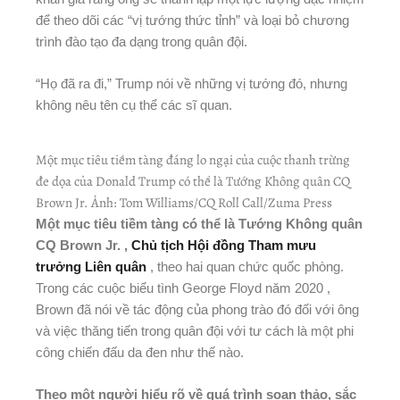
để theo dõi các “vị tướng thức tỉnh” và loại bỏ chương
trình đào tạo đa dạng trong quân đội.
“Họ đã ra đi,” Trump nói về những vị tướng đó, nhưng
không nêu tên cụ thể các sĩ quan.
Một mục tiêu tiềm tàng đáng lo ngại của cuộc thanh trừng
đe dọa của Donald Trump có thể là Tướng Không quân CQ
Brown Jr.
Ảnh: Tom Williams/CQ Roll Call/Zuma Press
Một mục tiêu tiềm tàng có thể là Tướng Không quân
CQ Brown Jr. ,
Chủ tịch Hội đồng Tham mưu
trưởng Liên quân
, theo hai quan chức quốc phòng.
Trong các cuộc biểu tình George Floyd năm 2020 ,
Brown đã nói về tác động của phong trào đó đối với ông
và việc thăng tiến trong quân đội với tư cách là một phi
công chiến đấu da đen như thế nào.
Theo một người hiểu rõ về quá trình soạn thảo, sắc