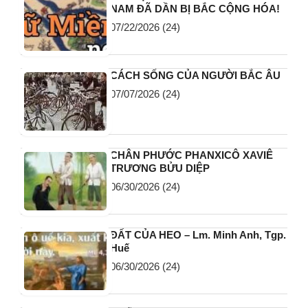
NAM ĐÃ DẦN BỊ BẮC CỘNG HÓA!
07/22/2026
(24)
CÁCH SỐNG CỦA NGƯỜI BẮC ÂU
07/07/2026
(24)
CHÂN PHƯỚC PHANXICÔ XAVIÊ
TRƯƠNG BỬU DIỆP
06/30/2026
(24)
ĐẤT CỦA HEO – Lm. Minh Anh, Tgp.
Huế
06/30/2026
(24)