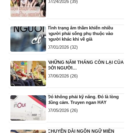
07/24/2026
(39)
Tình trạng âm thầm khiến nhiều
người phải sống phụ thuộc vào
người khác khi về già
07/01/2026
(32)
NHỮNG NĂM THÁNG CÒN LẠI CỦA
ĐỜI NGƯỜI…
07/06/2026
(26)
Đó không phải kỹ năng. Đó là lòng
dũng cảm. Truyen ngan HAY
07/05/2026
(26)
CHUYỆN DÀI NGÔN NGỮ MIỀN