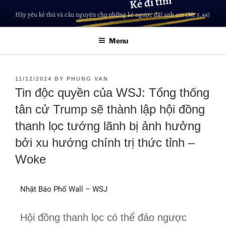
Hãy yêu kẻ thù và cầu nguyện cho những kẻ ngược đãi anh em (Mt 5,44)
Menu
11/12/2024
BY
PHUNG VAN
Tin độc quyền của WSJ: Tổng thống
tân cử Trump sẽ thành lập hội đồng
thanh lọc tướng lãnh bị ảnh hưởng
bởi xu hướng chính trị thức tỉnh –
Woke
Nhật Báo Phố Wall – WSJ
Hội đồng thanh lọc có thể đảo ngược