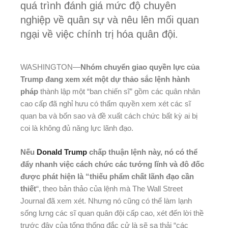
quá trình đánh giá mức độ chuyên
nghiệp về quân sự và nêu lên mối quan
ngại về việc chính trị hóa quân đội.
WASHINGTON—
Nhóm chuyển giao quyền lực của
Trump đang xem xét một dự thảo sắc lệnh hành
pháp
thành lập một “ban chiến sĩ” gồm các quân nhân
cao cấp đã nghỉ hưu có thẩm quyền xem xét các sĩ
quan ba và bốn sao và đề xuất cách chức bất kỳ ai bị
coi là không đủ năng lực lãnh đạo.
Nếu
Donald Trump
chấp thuận lệnh này, nó có thể
đẩy nhanh việc cách chức các tướng lĩnh và đô đốc
được phát hiện là “thiếu phẩm chất lãnh đạo cần
thiết
“, theo bản thảo của lệnh mà The Wall Street
Journal đã xem xét. Nhưng nó cũng có thể làm lạnh
sống lưng các sĩ quan quân đội cấp cao, xét đến lời thề
trước đây của tổng thống đắc cử là sẽ sa thải “các