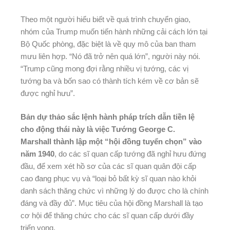
Theo một người hiểu biết về quá trình chuyển giao,
nhóm của Trump muốn tiến hành những cải cách lớn tại
Bộ Quốc phòng, đặc biệt là về quy mô của ban tham
mưu liên hợp. “Nó đã trở nên quá lớn”, người này nói.
“Trump cũng mong đợi rằng nhiều vị tướng, các vị
tướng ba và bốn sao có thành tích kém về cơ bản sẽ
được nghỉ hưu”.
Bản dự thảo sắc lệnh hành pháp trích dẫn tiền lệ
cho động thái này là việc Tướng George C.
Marshall
thành lập một “hội đồng tuyển chọn” vào
năm 1940
, do các sĩ quan cấp tướng đã nghỉ hưu đứng
đầu, để xem xét hồ sơ của các sĩ quan quân đội cấp
cao đang phục vụ và “loại bỏ bất kỳ sĩ quan nào khỏi
danh sách thăng chức vì những lý do được cho là chính
đáng và đầy đủ”. Mục tiêu của hội đồng Marshall là tạo
cơ hội để thăng chức cho các sĩ quan cấp dưới đầy
triển vọng.