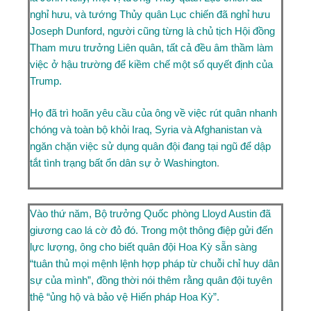
nghỉ hưu, và tướng Thủy quân Lục chiến đã nghỉ hưu
Joseph Dunford, người cũng từng là chủ tịch Hội đồng
Tham mưu trưởng Liên quân, tất cả đều âm thầm làm
việc ở hậu trường để kiềm chế một số quyết định của
Trump.
Họ đã trì hoãn yêu cầu của ông về việc rút quân nhanh
chóng và toàn bộ khỏi Iraq, Syria và Afghanistan và
ngăn chặn việc sử dụng quân đội đang tại ngũ để dập
tắt tình trạng bất ổn dân sự ở Washington
.
Vào thứ năm, Bộ trưởng Quốc phòng Lloyd Austin đã
giương cao lá cờ đỏ đó. Trong một thông điệp gửi đến
lực lượng, ông cho biết quân đội Hoa Kỳ
sẵn sàng
“tuân thủ mọi mệnh lệnh hợp pháp
từ chuỗi chỉ huy dân
sự của mình”, đồng thời nói thêm rằng quân đội tuyên
thệ “ủng hộ và bảo vệ Hiến pháp Hoa Kỳ”.