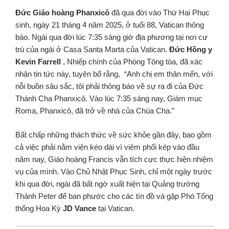
Đức Giáo hoàng Phanxicô
đã qua đời vào Thứ Hai Phục
sinh, ngày 21 tháng 4 năm 2025, ở tuổi 88, Vatican thông
báo. Ngài qua đời lúc 7:35 sáng giờ địa phương tại nơi cư
trú của ngài ở Casa Santa Marta của Vatican.
Đức Hồng y
Kevin Farrell
, Nhiếp chính của Phòng Tông tòa, đã xác
nhận tin tức này, tuyên bố rằng, “Anh chị em thân mến, với
nỗi buồn sâu sắc, tôi phải thông báo về sự ra đi của Đức
Thánh Cha Phanxicô. Vào lúc 7:35 sáng nay, Giám mục
Roma, Phanxicô, đã trở về nhà của Chúa Cha.”
Bất chấp những thách thức về sức khỏe gần đây, bao gồm
cả việc phải nằm viện kéo dài vì viêm phổi kép vào đầu
năm nay, Giáo hoàng Francis vẫn tích cực thực hiện nhiệm
vụ của mình. Vào Chủ Nhật Phục Sinh, chỉ một ngày trước
khi qua đời, ngài đã bất ngờ xuất hiện tại Quảng trường
Thánh Peter để ban phước cho các tín đồ và gặp Phó Tổng
thống Hoa Kỳ
JD Vance
tại Vatican.