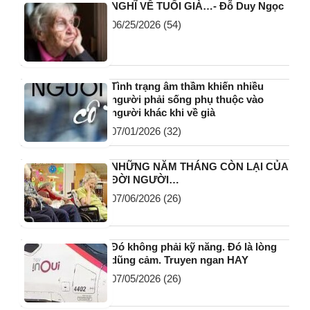
NGHĨ VỀ TUỔI GIÀ…- Đỗ Duy Ngọc
06/25/2026
(54)
Tình trạng âm thầm khiến nhiều
người phải sống phụ thuộc vào
người khác khi về già
07/01/2026
(32)
NHỮNG NĂM THÁNG CÒN LẠI CỦA
ĐỜI NGƯỜI…
07/06/2026
(26)
Đó không phải kỹ năng. Đó là lòng
dũng cảm. Truyen ngan HAY
07/05/2026
(26)