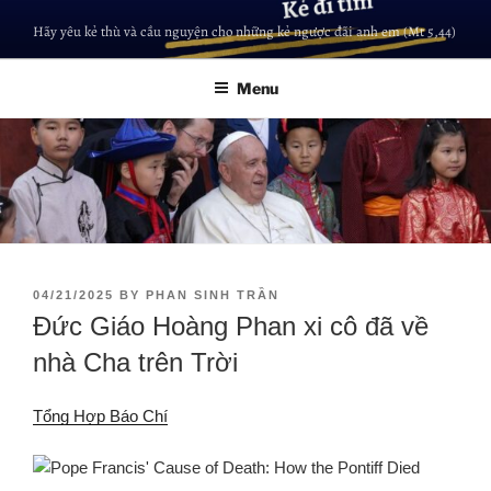
Hãy yêu kẻ thù và cầu nguyện cho những kẻ ngược đãi anh em (Mt 5,44)
Menu
04/21/2025
BY
PHAN SINH TRẦN
Đức Giáo Hoàng Phan xi cô đã về
nhà Cha trên Trời
Tổng Hợp Báo Chí