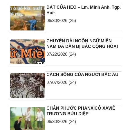
ĐẤT CỦA HEO – Lm. Minh Anh, Tgp.
Huế
06/30/2026
(25)
CHUYỆN DÀI NGÔN NGỮ MIỀN
NAM ĐÃ DẦN BỊ BẮC CỘNG HÓA!
07/22/2026
(24)
CÁCH SỐNG CỦA NGƯỜI BẮC ÂU
07/07/2026
(24)
CHÂN PHƯỚC PHANXICÔ XAVIÊ
TRƯƠNG BỬU DIỆP
06/30/2026
(24)