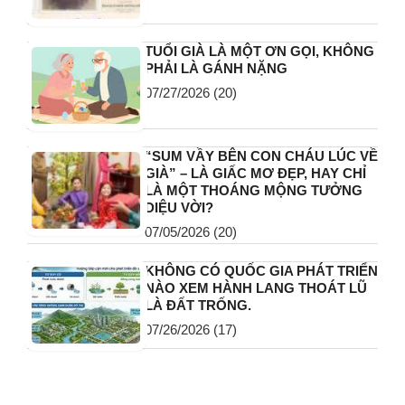
TUỔI GIÀ LÀ MỘT ƠN GỌI, KHÔNG
PHẢI LÀ GÁNH NẶNG
07/27/2026
(20)
“SUM VẦY BÊN CON CHÁU LÚC VỀ
GIÀ” – LÀ GIẤC MƠ ĐẸP, HAY CHỈ
LÀ MỘT THOÁNG MỘNG TƯỞNG
DIỆU VỜI?
07/05/2026
(20)
KHÔNG CÓ QUỐC GIA PHÁT TRIỂN
NÀO XEM HÀNH LANG THOÁT LŨ
LÀ ĐẤT TRỐNG.
07/26/2026
(17)