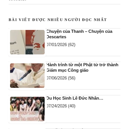
BÀI VIẾT ĐƯỢC NHIỀU NGƯỜI ĐỌC NHẤT
Chuyện của Thanh – Chuyện của
Descartes
07/01/2026
(62)
Hành trình từ một Phật tử trở thành
Giám mục Công giáo
07/06/2026
(56)
Du Học Sinh Lê Đức Nhân…
07/24/2026
(40)