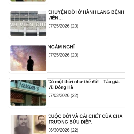
CHUYỆN ĐỜI Ở HÀNH LANG BỆNH
VIỆN…
07/25/2026
(23)
NGẪM NGHĨ
07/25/2026
(23)
Có một thời như thế đó! – Tác giả:
Vũ Đông Hà
07/03/2026
(22)
CUỘC ĐỜI VÀ CÁI CHẾT CỦA CHA
TRƯƠNG BỬU DIỆP.
06/30/2026
(22)