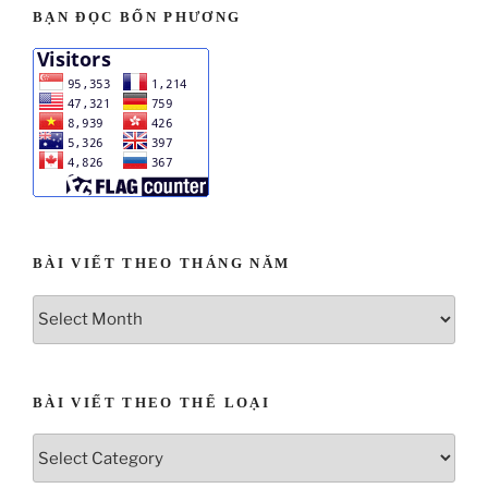
BẠN ĐỌC BỐN PHƯƠNG
BÀI VIẾT THEO THÁNG NĂM
BÀI VIẾT THEO THỂ LOẠI