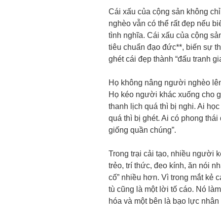
Cái xấu của cộng sản không ch
nghèo vẫn có thể rất đẹp nếu biế
tình nghĩa. Cái xấu của cộng sả
tiêu chuẩn đạo đức**, biến sự t
ghét cái đẹp thành “đấu tranh gia
Họ không nâng người nghèo lên
Họ kéo người khác xuống cho gi
thanh lịch quá thì bị nghi. Ai họ
quá thì bị ghét. Ai có phong thá
giống quần chúng”.
Trong trại cải tạo, nhiều người
trẻo, trí thức, đeo kính, ăn nói 
cố” nhiều hơn. Vì trong mắt kẻ c
tù cũng là một lời tố cáo. Nó là
hóa và một bên là bạo lực nhâ