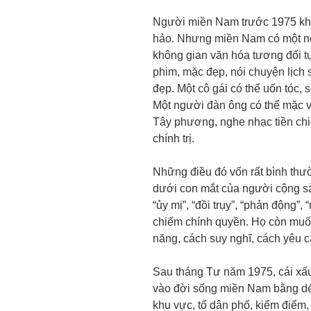
Người miền Nam trước 1975 kh
hảo. Nhưng miền Nam có một nếp
không gian văn hóa tương đối t
phim, mặc đẹp, nói chuyện lịch s
đẹp. Một cô gái có thể uốn tóc,
Một người đàn ông có thể mặc ve
Tây phương, nghe nhạc tiền chi
chính trị.
Những điều đó vốn rất bình thư
dưới con mắt của người cộng sản,
“ủy mị”, “đồi trụy”, “phản động”
chiếm chính quyền. Họ còn muố
năng, cách suy nghĩ, cách yêu c
Sau tháng Tư năm 1975, cái xấu
vào đời sống miền Nam bằng dép 
khu vực, tổ dân phố, kiểm điểm, 