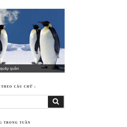
 quây quần
T THEO CÂU CHỮ :
NG TRONG TUẦN