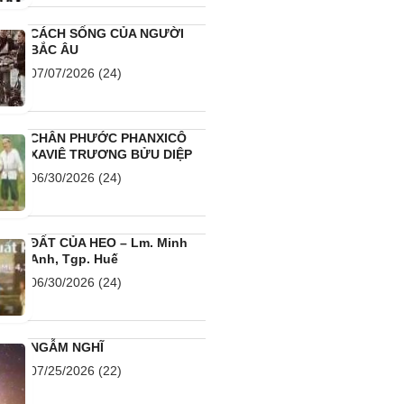
CÁCH SỐNG CỦA NGƯỜI
BẮC ÂU
07/07/2026
(24)
CHÂN PHƯỚC PHANXICÔ
XAVIÊ TRƯƠNG BỬU DIỆP
06/30/2026
(24)
ĐẤT CỦA HEO – Lm. Minh
Anh, Tgp. Huế
06/30/2026
(24)
NGẪM NGHĨ
07/25/2026
(22)