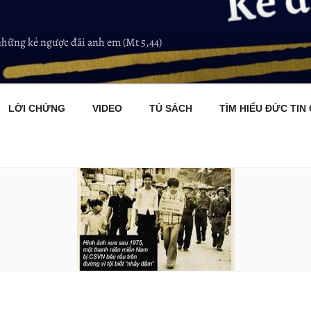
những kẻ ngược đãi anh em (Mt 5,44)
LỜI CHỨNG
VIDEO
TỦ SÁCH
TÌM HIỂU ĐỨC TIN