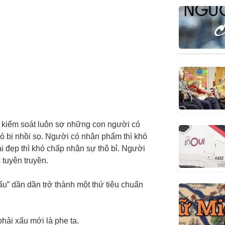
.
n kiểm soát luôn sợ những con người có
hó bị nhồi sọ. Người có nhân phẩm thì khó
ái đẹp thì khó chấp nhận sự thô bỉ. Người
c tuyên truyền.
xấu” dần dần trở thành một thứ tiêu chuẩn
phải xấu mới là phe ta.