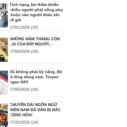
Tình trạng âm thầm khiến
nhiều người phải sống phụ
thuộc vào người khác khi
về già
07/01/2026
(32)
NHỮNG NĂM THÁNG CÒN
LẠI CỦA ĐỜI NGƯỜI…
07/06/2026
(26)
Đó không phải kỹ năng. Đó
là lòng dũng cảm. Truyen
ngan HAY
07/05/2026
(26)
CHUYỆN DÀI NGÔN NGỮ
MIỀN NAM ĐÃ DẦN BỊ BẮC
CỘNG HÓA!
07/22/2026
(24)