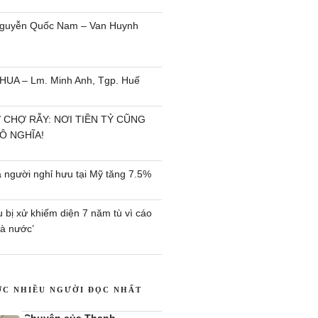
 Nguyễn Quốc Nam – Van Huynh
UA – Lm. Minh Anh, Tgp. Huế
 CHỢ RẪY: NƠI TIỀN TỶ CŨNG
Ô NGHĨA!
a người nghỉ hưu tại Mỹ tăng 7.5%
bị xử khiếm diện 7 năm tù vì cáo
à nước’
ỢC NHIỀU NGƯỜI ĐỌC NHẤT