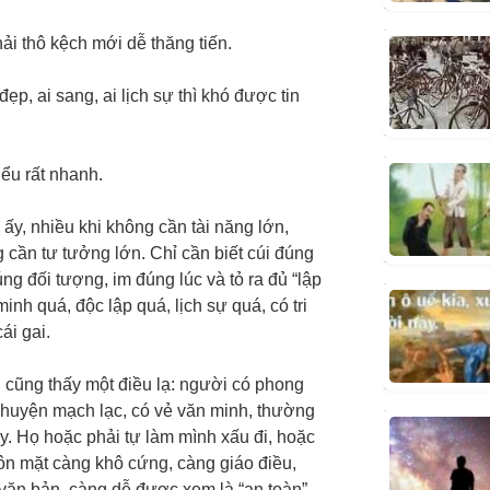
ải thô kệch mới dễ thăng tiến.
ẹp, ai sang, ai lịch sự thì khó được tin
iểu rất nhanh.
ấy, nhiều khi không cần tài năng lớn,
 cần tư tưởng lớn. Chỉ cần biết cúi đúng
ng đối tượng, im đúng lúc và tỏ ra đủ “lập
nh quá, độc lập quá, lịch sự quá, có tri
ái gai.
 cũng thấy một điều lạ: người có phong
 chuyện mạch lạc, có vẻ văn minh, thường
y. Họ hoặc phải tự làm mình xấu đi, hoặc
ôn mặt càng khô cứng, càng giáo điều,
văn bản, càng dễ được xem là “an toàn”.