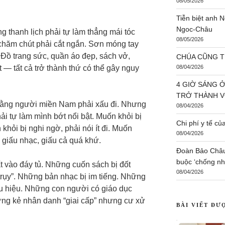
08/05/2026
Tiễn biệt anh
Ngoc-Châu
 thanh lịch phải tự làm thẳng mái tóc
08/05/2026
chăm chút phải cắt ngắn. Sơn móng tay
. Đồ trang sức, quần áo đẹp, sách vở,
CHÚA CŨNG TH
t — tất cả trở thành thứ có thể gây nguy
08/04/2026
4 GIỜ SÁNG Ở
TRỞ THÀNH V
 rằng người miền Nam phải xấu đi. Nhưng
08/04/2026
ải tự làm mình bớt nổi bật. Muốn khỏi bị
Chi phí y tế củ
khỏi bị nghi ngờ, phải nói ít đi. Muốn
08/04/2026
, giấu nhạc, giấu cả quá khứ.
Đoàn Bảo Châu 
buộc ‘chống nh
t vào đáy tủ. Những cuốn sách bị đốt
08/04/2026
 trụy”. Những bản nhạc bị im tiếng. Những
ẩu hiệu. Những con người có giáo dục
ững kẻ nhân danh “giai cấp” nhưng cư xử
BÀI VIẾT ĐƯ