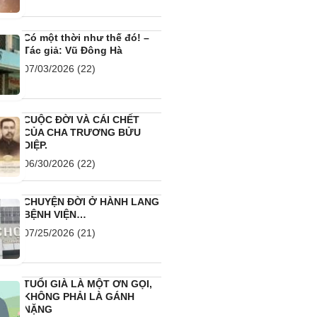
Có một thời như thế đó! –
Tác giả: Vũ Đông Hà
07/03/2026
(22)
CUỘC ĐỜI VÀ CÁI CHẾT
CỦA CHA TRƯƠNG BỬU
DIỆP.
06/30/2026
(22)
CHUYỆN ĐỜI Ở HÀNH LANG
BỆNH VIỆN…
07/25/2026
(21)
TUỔI GIÀ LÀ MỘT ƠN GỌI,
KHÔNG PHẢI LÀ GÁNH
NẶNG