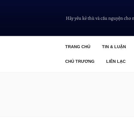
Hãy yêu kẻ thù và cầu nguyện cho 
TRANG CHỦ
TIN & LUẬN
CHỦ TRƯƠNG
LIÊN LẠC