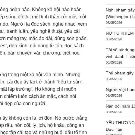
ông hoàn hảo. Không xã hội nào hoàn
Nghi phạm gây
 sống đô thị, một tinh thần cởi mở, một
(Washington) bị
08/05/2026
ự do. Người ta đọc sách, nghe nhạc, xem
ự, tranh luận, yêu nghệ thuật, yêu cái
NỮ TU KHIẾM
 sơn móng tay, mặc áo dài, dùng son phấn.
08/05/2026
st, đeo kính, nói năng từ tốn, đọc sách
Tôi sẽ sử dụng
ến, bàn chuyện văn chương, triết học,
vinh danh Thi
08/05/2026
Thủ phạm gây r
ờng trong một xã hội văn minh. Nhưng
08/05/2026
 cái đẹp ấy lại trở thành “tiểu tư sản”,
, “mất lập trường”. Họ không chỉ muốn
Người Việt hun
n chiếm luôn cách ăn mặc, cách nói
08/05/2026
ái đẹp của con người.
Nạn đói năm 1
08/05/2026
 ấy không còn là lời đồn. Nó bước thẳng
YÊU THƯƠNG 
râu, nón cối, lý lịch, hộ khẩu, công an
Đức Tâm
học tập cải tạo và những buổi đấu tố tinh