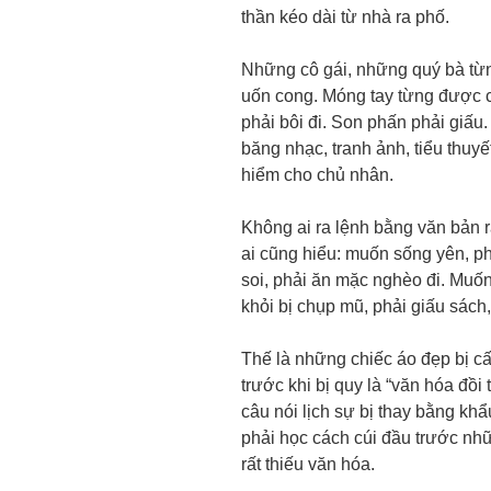
thần kéo dài từ nhà ra phố.
Những cô gái, những quý bà từng
uốn cong. Móng tay từng được 
phải bôi đi. Son phấn phải giấu
băng nhạc, tranh ảnh, tiểu thuyế
hiểm cho chủ nhân.
Không ai ra lệnh bằng văn bản
ai cũng hiểu: muốn sống yên, ph
soi, phải ăn mặc nghèo đi. Muốn 
khỏi bị chụp mũ, phải giấu sách
Thế là những chiếc áo đẹp bị cấ
trước khi bị quy là “văn hóa đồi
câu nói lịch sự bị thay bằng kh
phải học cách cúi đầu trước nh
rất thiếu văn hóa.