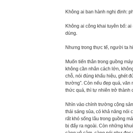
Không ai ban hành nghị định: ph
Không ai công khai tuyên bố: ai đ
dùng.
Nhưng trong thực tế, người ta h
Muốn tiến thân trong guồng máy 
không cần nhân cách lớn, không
chỗ, nói đúng khẩu hiệu, ghét đú
trường”. Còn nếu đẹp quá, văn mi
thức quá, thì tự nhiên trở thành c
Nhìn vào chính trường cộng sản
thái sáng sủa, có khả năng nói
rất khó sống lâu trong guồng má
bị đẩy ra ngoài. Còn những khu
càng vô cảm, càng nói như đọc 