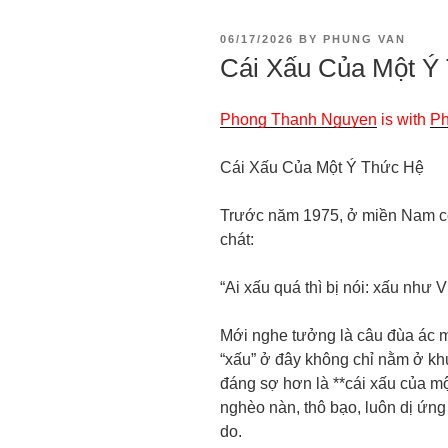
06/17/2026
BY
PHUNG VAN
Cái Xấu Của Một Ý
Phong Thanh Nguyen
is with
Ph
Cái Xấu Của Một Ý Thức Hệ
Trước năm 1975, ở miền Nam có
chát:
“Ai xấu quá thì bị nói: xấu như V
Mới nghe tưởng là câu đùa ác 
“xấu” ở đây không chỉ nằm ở kh
đáng sợ hơn là **cái xấu của một
nghèo nàn, thô bạo, luôn dị ứng 
do.