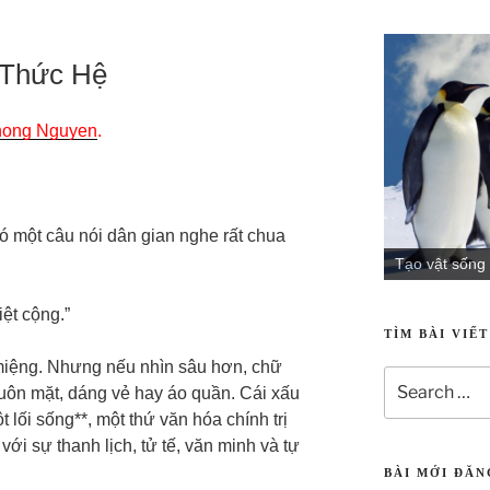
 Thức Hệ
ong Nguyen
.
 một câu nói dân gian nghe rất chua
Tạo vật sống
iệt cộng.”
TÌM BÀI VIẾ
miệng. Nhưng nếu nhìn sâu hơn, chữ
uôn mặt, dáng vẻ hay áo quần. Cái xấu
 lối sống**, một thứ văn hóa chính trị
với sự thanh lịch, tử tế, văn minh và tự
BÀI MỚI ĐĂ