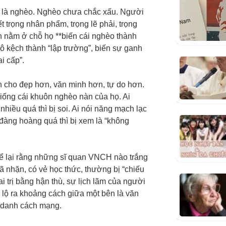
ỉ là nghèo. Nghèo chưa chắc xấu. Người
t trọng nhân phẩm, trọng lẽ phải, trọng
n nằm ở chỗ họ **biến cái nghèo thành
hô kệch thành “lập trường”, biến sự ganh
i cấp”.
 cho đẹp hơn, văn minh hơn, tự do hơn.
ống cái khuôn nghèo nàn của họ. Ai
c nhiều quá thì bị soi. Ai nói năng mạch lạc
i đàng hoàng quá thì bị xem là “không
 kể lại rằng những sĩ quan VNCH nào trắng
nhã nhặn, có vẻ học thức, thường bị “chiếu
ai trị bằng hận thù, sự lịch lãm của người
m lộ ra khoảng cách giữa một bên là văn
n danh cách mạng.