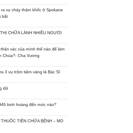
 ra vụ cháy thảm khốc ở Spokane
 bắt
 THỊ CHỮA LÀNH NHIỀU NGƯỜI
 thân xác của mình thế nào để làm
ên Chúa?- Cha Vương
a 3 vụ trộm tiệm vàng là Bác Sĩ
g dữ
945 kinh hoàng đến mức nào?
THUỐC TIÊN CHỮA BỆNH – MD