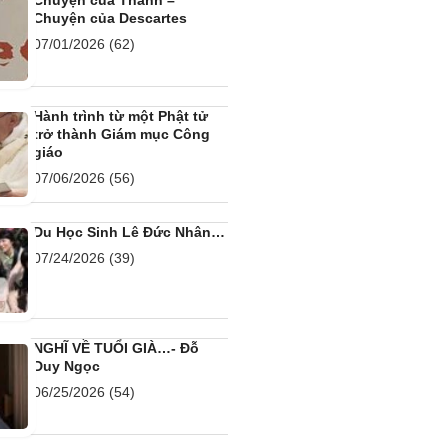
Chuyện của Thanh –
Chuyện của Descartes
07/01/2026
(62)
Hành trình từ một Phật tử
trở thành Giám mục Công
giáo
07/06/2026
(56)
Du Học Sinh Lê Đức Nhân…
07/24/2026
(39)
NGHĨ VỀ TUỔI GIÀ…- Đỗ
Duy Ngọc
06/25/2026
(54)