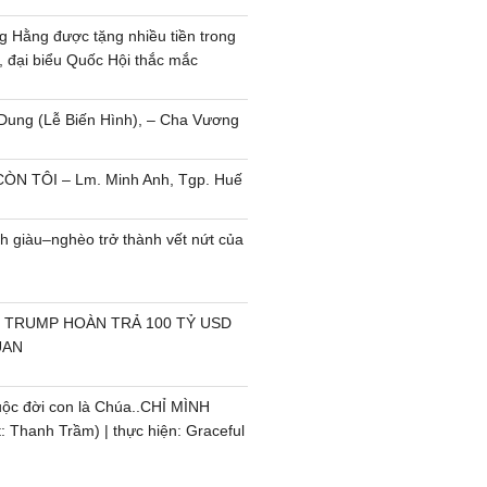
 Hằng được tặng nhiều tiền trong
, đại biểu Quốc Hội thắc mắc
Dung (Lễ Biến Hình), – Cha Vương
ÒN TÔI – Lm. Minh Anh, Tgp. Huế
h giàu–nghèo trở thành vết nứt của
 TRUMP HOÀN TRẢ 100 TỶ USD
UAN
uộc đời con là Chúa..CHỈ MÌNH
 Thanh Trầm) | thực hiện: Graceful