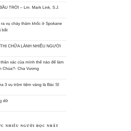
BẦU TRỜI – Lm. Mark Link, S.J.
 ra vụ cháy thảm khốc ở Spokane
 bắt
 THỊ CHỮA LÀNH NHIỀU NGƯỜI
 thân xác của mình thế nào để làm
ên Chúa?- Cha Vương
a 3 vụ trộm tiệm vàng là Bác Sĩ
g dữ
ỢC NHIỀU NGƯỜI ĐỌC NHẤT