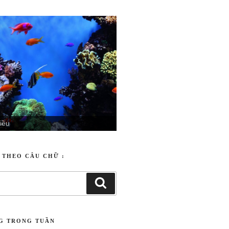
iều
T THEO CÂU CHỮ :
NG TRONG TUẦN