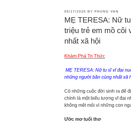
06/17/2026
BY
PHUNG VAN
MẸ TERESA: Nữ tu s
triệu trẻ em mồ côi
nhất xã hội
Khám Phá Tri Thức
MẸ TERESA: Nữ tu sĩ vĩ đại nuô
những người bần cùng nhất xã 
Có những cuộc đời sinh ra để đị
chính là một biểu tượng vĩ đại n
không mệt mỏi vì những con ngư
Ước mơ tuổi thơ