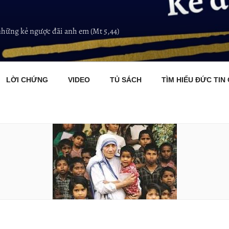
những kẻ ngược đãi anh em (Mt 5,44)
LỜI CHỨNG
VIDEO
TỦ SÁCH
TÌM HIỂU ĐỨC TIN