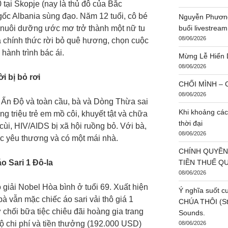
tại Skopje (nay là thủ đô của Bắc
gốc Albania sùng đạo. Năm 12 tuổi, cô bé
Nguyễn Phương
ã nuôi dưỡng ước mơ trở thành một nữ tu
buổi livestream
08/06/2026
à chính thức rời bỏ quê hương, chọn cuộc
hành trình bác ái.
Mừng Lễ Hiển 
08/06/2026
 bị bỏ rơi
CHỐI MÌNH – C
08/06/2026
i Ấn Độ và toàn cầu, bà và Dòng Thừa sai
Khi khoảng các
g triệu trẻ em mồ côi, khuyết tật và chữa
thời đại
ùi, HIV/AIDS bị xã hội ruồng bỏ. Với bà,
08/06/2026
c yêu thương và có một mái nhà.
CHÍNH QUYỀN
o Sari 1 Đô-la
TIỀN THUẾ Q
08/06/2026
giải Nobel Hòa bình ở tuổi 69. Xuất hiện
Ý nghĩa suốt c
à vẫn mặc chiếc áo sari vải thô giá 1
CHÚA THÔI (St:
 chối bữa tiệc chiêu đãi hoàng gia trang
Sounds.
ộ chi phí và tiền thưởng (192.000 USD)
08/06/2026