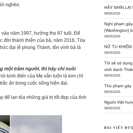
ời nghèo.
HÃY NHÌN LẠI 
08/06/2026
Nghi phạm gây
(Washington) bị
g vào năm 1997, hưởng thọ 87 tuổi. Để
08/05/2026
c đời thánh thiện của bà, năm 2016, Tòa
NỮ TU KHIẾM
chức đại lễ phong Thánh, tôn vinh bà là
08/05/2026
Tôi sẽ sử dụng
 một trăm người, thì hãy chỉ nuôi
vinh danh Thi
ói kinh điển của Mẹ vẫn luôn là kim chỉ
08/05/2026
rắc ẩn trong cuộc sống hiện đại.
Thủ phạm gây r
08/05/2026
để lan tỏa những giá trị tốt đẹp của tình
Người Việt hun
08/05/2026
BÀI VIẾT ĐƯ