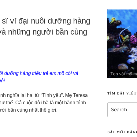
ĩ vĩ đại nuôi dưỡng hàng
 và những người bần cùng
i dưỡng hàng triệu trẻ em mồ côi và
Tạo vật mỹ m
hội
TÌM BÀI VIẾ
nh nghĩa lại hai từ “Tình yêu”. Mẹ Teresa
hư thế. Cả cuộc đời bà là một hành trình
ời bần cùng nhất thế giới.
BÀI MỚI ĐĂ