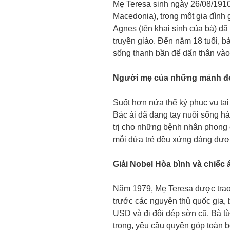
Mẹ Teresa sinh ngày 26/08/1910 
Macedonia), trong một gia đình 
Agnes (tên khai sinh của bà) đ
truyền giáo. Đến năm 18 tuổi, b
sống thanh bần để dấn thân vào 
Người mẹ của những mảnh đời
Suốt hơn nửa thế kỷ phục vụ tạ
Bác ái đã dang tay nuôi sống hàn
trị cho những bệnh nhân phong c
mỗi đứa trẻ đều xứng đáng đượ
Giải Nobel Hòa bình và chiếc á
Năm 1979, Mẹ Teresa được trao 
trước các nguyên thủ quốc gia, b
USD và đi đôi dép sờn cũ. Bà từ
trọng, yêu cầu quyên góp toàn b