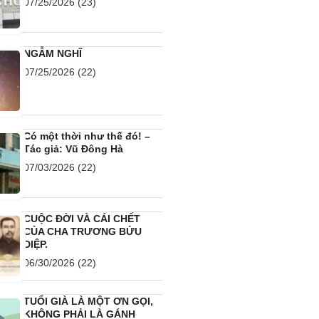
07/25/2026
(23)
NGẪM NGHĨ
07/25/2026
(22)
Có một thời như thế đó! –
Tác giả: Vũ Đông Hà
07/03/2026
(22)
CUỘC ĐỜI VÀ CÁI CHẾT
CỦA CHA TRƯƠNG BỬU
DIỆP.
06/30/2026
(22)
TUỔI GIÀ LÀ MỘT ƠN GỌI,
KHÔNG PHẢI LÀ GÁNH