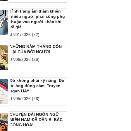
Tình trạng âm thầm khiến
nhiều người phải sống phụ
thuộc vào người khác khi
về già
07/01/2026
(32)
NHỮNG NĂM THÁNG CÒN
LẠI CỦA ĐỜI NGƯỜI…
07/06/2026
(26)
Đó không phải kỹ năng. Đó
là lòng dũng cảm. Truyen
ngan HAY
07/05/2026
(26)
CHUYỆN DÀI NGÔN NGỮ
MIỀN NAM ĐÃ DẦN BỊ BẮC
CỘNG HÓA!