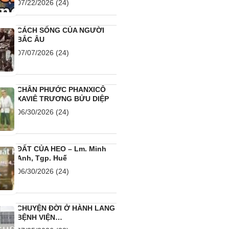
07/22/2026
(24)
CÁCH SỐNG CỦA NGƯỜI
BẮC ÂU
07/07/2026
(24)
CHÂN PHƯỚC PHANXICÔ
XAVIÊ TRƯƠNG BỬU DIỆP
06/30/2026
(24)
ĐẤT CỦA HEO – Lm. Minh
Anh, Tgp. Huế
06/30/2026
(24)
CHUYỆN ĐỜI Ở HÀNH LANG
BỆNH VIỆN…