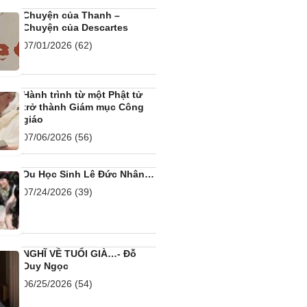
Chuyện của Thanh –
Chuyện của Descartes
07/01/2026
(62)
Hành trình từ một Phật tử
trở thành Giám mục Công
giáo
07/06/2026
(56)
Du Học Sinh Lê Đức Nhân…
07/24/2026
(39)
NGHĨ VỀ TUỔI GIÀ…- Đỗ
Duy Ngọc
06/25/2026
(54)