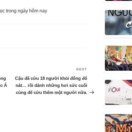
ọc trong ngày hôm nay
NEXT
ọng
Cậu đã cứu 18 người khỏi đống đổ
ốc Á
nát… rồi dành những hơi sức cuối
cùng để cứu thêm một người nữa.