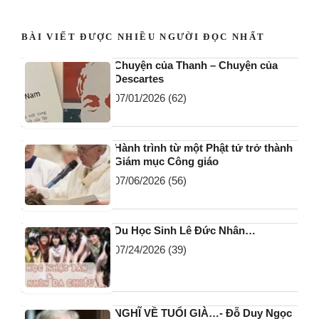
BÀI VIẾT ĐƯỢC NHIỀU NGƯỜI ĐỌC NHẤT
Chuyện của Thanh – Chuyện của
Descartes
07/01/2026
(62)
Hành trình từ một Phật tử trở thành
Giám mục Công giáo
07/06/2026
(56)
Du Học Sinh Lê Đức Nhân…
07/24/2026
(39)
NGHĨ VỀ TUỔI GIÀ…- Đỗ Duy Ngọc