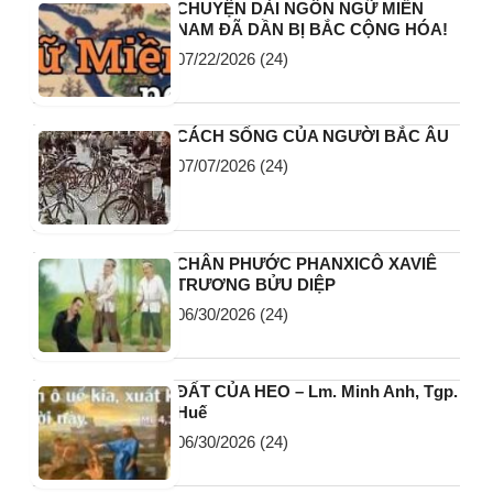
CHUYỆN DÀI NGÔN NGỮ MIỀN
NAM ĐÃ DẦN BỊ BẮC CỘNG HÓA!
07/22/2026
(24)
CÁCH SỐNG CỦA NGƯỜI BẮC ÂU
07/07/2026
(24)
CHÂN PHƯỚC PHANXICÔ XAVIÊ
TRƯƠNG BỬU DIỆP
06/30/2026
(24)
ĐẤT CỦA HEO – Lm. Minh Anh, Tgp.
Huế
06/30/2026
(24)