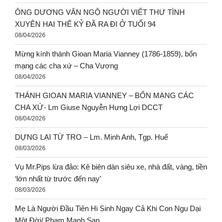
ÔNG DƯƠNG VĂN NGỘ NGƯỜI VIẾT THƯ TÌNH
XUYÊN HAI THẾ KỶ ĐÃ RA ĐI Ở TUỔI 94
08/04/2026
Mừng kính thánh Gioan Maria Vianney (1786-1859), bổn
mạng các cha xứ – Cha Vương
08/04/2026
THÁNH GIOAN MARIA VIANNEY – BỔN MẠNG CÁC
CHA XỨ- Lm Giuse Nguyễn Hưng Lợi DCCT
08/04/2026
DỰNG LẠI TỪ TRO – Lm. Minh Anh, Tgp. Huế
08/03/2026
Vụ Mr.Pips lừa đảo: Kê biên dàn siêu xe, nhà đất, vàng, tiền
‘lớn nhất từ trước đến nay’
08/03/2026
Mẹ Là Người Đầu Tiên Hi Sinh Ngay Cả Khi Con Ngu Dại
Một Đời/ Phạm Mạnh San