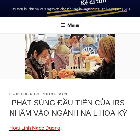
Hãy yêu kẻ thù và cầu nguyện cho những kẻ ngược đãi anh em (Mt 5,44)
Menu
06/05/2026
BY
PHUNG VAN
PHÁT SÚNG ĐẦU TIÊN CỦA IRS
NHẮM VÀO NGÀNH NAIL HOA KỲ
Hoai Linh Ngoc Duong