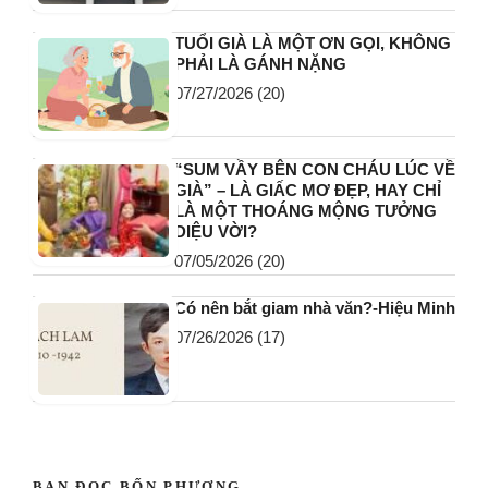
TUỔI GIÀ LÀ MỘT ƠN GỌI, KHÔNG
PHẢI LÀ GÁNH NẶNG
07/27/2026
(20)
“SUM VẦY BÊN CON CHÁU LÚC VỀ
GIÀ” – LÀ GIẤC MƠ ĐẸP, HAY CHỈ
LÀ MỘT THOÁNG MỘNG TƯỞNG
DIỆU VỜI?
07/05/2026
(20)
Có nên bắt giam nhà văn?-Hiệu Minh
07/26/2026
(17)
BẠN ĐỌC BỐN PHƯƠNG