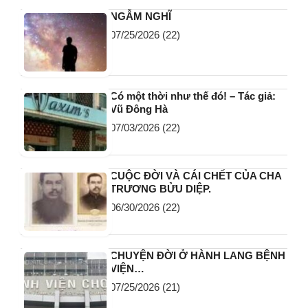
NGẪM NGHĨ
07/25/2026
(22)
Có một thời như thế đó! – Tác giả:
Vũ Đông Hà
07/03/2026
(22)
CUỘC ĐỜI VÀ CÁI CHẾT CỦA CHA
TRƯƠNG BỬU DIỆP.
06/30/2026
(22)
CHUYỆN ĐỜI Ở HÀNH LANG BỆNH
VIỆN…
07/25/2026
(21)