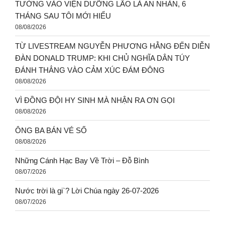
TƯỞNG VÀO VIỆN DƯỠNG LÃO LÀ AN NHÀN, 6
THÁNG SAU TÔI MỚI HIỂU
08/08/2026
TỪ LIVESTREAM NGUYỄN PHƯƠNG HẰNG ĐẾN DIỄN
ĐÀN DONALD TRUMP: KHI CHỦ NGHĨA DÂN TÚY
ĐÁNH THẲNG VÀO CẢM XÚC ĐÁM ĐÔNG
08/08/2026
VÌ ĐỒNG ĐỘI HY SINH MÀ NHẬN RA ƠN GỌI
08/08/2026
ÔNG BA BÁN VÉ SỐ
08/08/2026
Những Cánh Hạc Bay Về Trời – Đỗ Bình
08/07/2026
Nước trời là gi`? Lời Chúa ngày 26-07-2026
08/07/2026