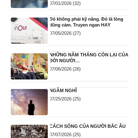
07/01/2026
(32)
Đó không phải kỹ năng. Đó là lòng
dũng cảm. Truyen ngan HAY
07/05/2026
(27)
NHỮNG NĂM THÁNG CÒN LẠI CỦA
ĐỜI NGƯỜI…
07/06/2026
(26)
NGẪM NGHĨ
07/25/2026
(25)
CÁCH SỐNG CỦA NGƯỜI BẮC ÂU
07/07/2026
(25)