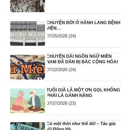
CHUYỆN ĐỜI Ở HÀNH LANG BỆNH
VIỆN…
07/25/2026
(24)
CHUYỆN DÀI NGÔN NGỮ MIỀN
NAM ĐÃ DẦN BỊ BẮC CỘNG HÓA!
07/22/2026
(24)
TUỔI GIÀ LÀ MỘT ƠN GỌI, KHÔNG
PHẢI LÀ GÁNH NẶNG
07/27/2026
(23)
Có một thời như thế đó! – Tác giả:
Vũ Đông Hà