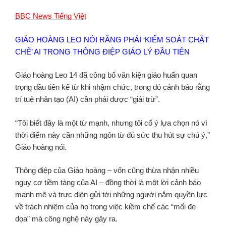
BBC News Tiếng Việ
t
GIÁO HOÀNG LEO NÓI RẰNG PHẢI ‘KIỂM SOÁT CHẶT
CHẼ’ AI TRONG THÔNG ĐIỆP GIÁO LÝ ĐẦU TIÊN
Giáo hoàng Leo 14 đã công bố văn kiện giáo huấn quan
trọng đầu tiên kể từ khi nhậm chức, trong đó cảnh báo rằng
trí tuệ nhân tạo (AI) cần phải được “giải trừ”.
“Tôi biết đây là một từ mạnh, nhưng tôi cố ý lựa chọn nó vì
thời điểm này cần những ngôn từ đủ sức thu hút sự chú ý,”
Giáo hoàng nói.
Thông điệp của Giáo hoàng – vốn cũng thừa nhận nhiều
nguy cơ tiềm tàng của AI – đồng thời là một lời cảnh báo
mạnh mẽ và trực diện gửi tới những người nắm quyền lực
về trách nhiệm của họ trong việc kiềm chế các “mối đe
dọa” mà công nghệ này gây ra.