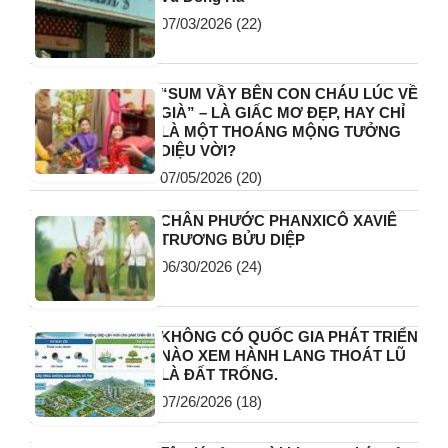
07/03/2026
(22)
“SUM VẦY BÊN CON CHÁU LÚC VỀ
GIÀ” – LÀ GIẤC MƠ ĐẸP, HAY CHỈ
LÀ MỘT THOÁNG MỘNG TƯỞNG
DIỆU VỜI?
07/05/2026
(20)
CHÂN PHƯỚC PHANXICÔ XAVIÊ
TRƯƠNG BỬU DIỆP
06/30/2026
(24)
KHÔNG CÓ QUỐC GIA PHÁT TRIỂN
NÀO XEM HÀNH LANG THOÁT LŨ
LÀ ĐẤT TRỐNG.
07/26/2026
(18)