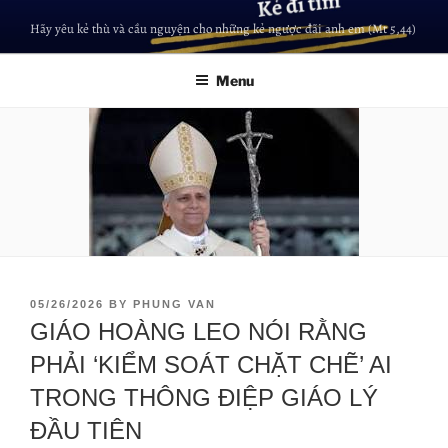
Hãy yêu kẻ thù và cầu nguyện cho những kẻ ngược đãi anh em (Mt 5,44)
Menu
05/26/2026
BY
PHUNG VAN
GIÁO HOÀNG LEO NÓI RẰNG
PHẢI ‘KIỂM SOÁT CHẶT CHẼ’ AI
TRONG THÔNG ĐIỆP GIÁO LÝ
ĐẦU TIÊN