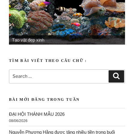
Tạo vật đẹp xinh
Tạo vật mỹ miều
TÌM BÀI VIẾT THEO CÂU CHỮ :
BÀI MỚI ĐĂNG TRONG TUẦN
ĐẠI HỘI THÁNH MẪU 2026
08/06/2026
Nguyễn Phương Hằng được tặng nhiều tiền trong buổi