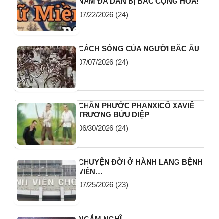
NAM ĐÃ DẦN BỊ BẮC CỘNG HÓA!
07/22/2026
(24)
CÁCH SỐNG CỦA NGƯỜI BẮC ÂU
07/07/2026
(24)
CHÂN PHƯỚC PHANXICÔ XAVIÊ
TRƯƠNG BỬU DIỆP
06/30/2026
(24)
CHUYỆN ĐỜI Ở HÀNH LANG BỆNH
VIỆN…
07/25/2026
(23)
NGẪM NGHĨ