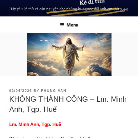
Hãy yêu kẻ thù và cầu nguyện cho những kẻ ngược đãi anh em (Mt 5,44)
Menu
02/04/2026
BY
PHUNG VAN
KHÔNG THÀNH CÔNG – Lm. Minh
Anh, Tgp. Huế
Lm. Minh Anh, Tgp. Huế