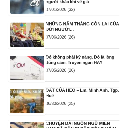
người khác khi về già
07/01/2026
(32)
NHỮNG NĂM THÁNG CÒN LẠI CỦA
ĐỜI NGƯỜI…
07/06/2026
(26)
Đó không phải kỹ năng. Đó là lòng
dũng cảm. Truyen ngan HAY
07/05/2026
(26)
ĐẤT CỦA HEO – Lm. Minh Anh, Tgp.
Huế
06/30/2026
(25)
CHUYỆN DÀI NGÔN NGỮ MIỀN