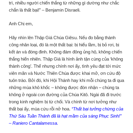
trì, nhiều người chiến thắng từ những gì dường như chắc
chắn là thất bại!” – Benjamin Disraeli.
Anh Chị em,
Hãy nhìn lên Thập Giá Chúa Giêsu. Nếu đo bằng thành
công nhân loại, đó là một thất bại: bị hiểu lầm, bị bỏ rơi, bị
kết án và đóng đinh. Không đám đông ủng hộ, không chiến
thắng hiển nhiên. Thập Giá là hình ảnh tận cùng của ‘không
thành công’. Thế nhưng chính nơi ấy, tình yêu đạt tới mức
viên mãn và Nước Thiên Chúa được khai mở, ơn cứu độ
tuôn trào. Bởi đó, khi Hội Thánh hay khi mỗi chúng ta đi qua
những mùa khô khốc – không được đón nhận – chúng ta
không ở ngoài con đường của Chúa Kitô. Ngài đã đi trước
trong kinh nghiệm bị từ chối. Và chính từ nơi tưởng như
thất bại ấy, mùa cứu rỗi nở hoa.
“Thất bại tưởng chừng của
Thứ Sáu Tuần Thánh đã là hạt mầm của sáng Phục Sinh!”
– Raniero Cantalamessa.