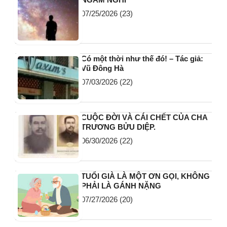
07/25/2026
(23)
Có một thời như thế đó! – Tác giả:
Vũ Đông Hà
07/03/2026
(22)
CUỘC ĐỜI VÀ CÁI CHẾT CỦA CHA
TRƯƠNG BỬU DIỆP.
06/30/2026
(22)
TUỔI GIÀ LÀ MỘT ƠN GỌI, KHÔNG
PHẢI LÀ GÁNH NẶNG
07/27/2026
(20)