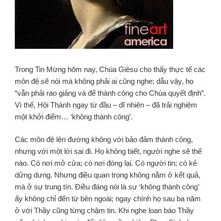
Trong Tin Mừng hôm nay, Chúa Giêsu cho thấy thực tế các
môn đệ sẽ nói mà không phải ai cũng nghe; dẫu vậy, họ
“vẫn phải rao giảng và để thành công cho Chúa quyết định”.
Vì thế, Hội Thánh ngay từ đầu – dĩ nhiên – đã trải nghiệm
một khởi điểm… ‘không thành công’.
Các môn đệ lên đường không với bảo đảm thành công,
nhưng với một lời sai đi. Họ không biết, người nghe sẽ thế
nào. Có nơi mở cửa; có nơi đóng lại. Có người tin; có kẻ
dửng dưng. Nhưng điều quan trọng không nằm ở kết quả,
mà ở sự trung tín. Điều đáng nói là sự ‘không thành công’
ấy không chỉ đến từ bên ngoài; ngay chính họ sau ba năm
ở với Thầy cũng từng chậm tin. Khi nghe loan báo Thầy