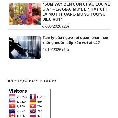
“SUM VẦY BÊN CON CHÁU LÚC VỀ
GIÀ” – LÀ GIẤC MƠ ĐẸP, HAY CHỈ
LÀ MỘT THOÁNG MỘNG TƯỞNG
DIỆU VỜI?
07/05/2026
(20)
Tâm lý của người bi quan, chán nản,
không muốn tiếp xúc với ai cả?
07/19/2026
(18)
BẠN ĐỌC BỐN PHƯƠNG