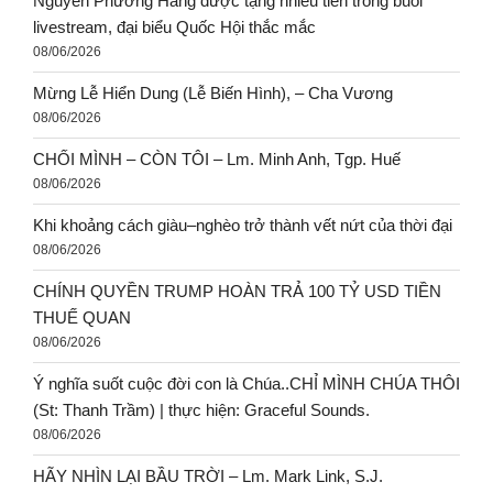
Nguyễn Phương Hằng được tặng nhiều tiền trong buổi
livestream, đại biểu Quốc Hội thắc mắc
08/06/2026
Mừng Lễ Hiển Dung (Lễ Biến Hình), – Cha Vương
08/06/2026
CHỐI MÌNH – CÒN TÔI – Lm. Minh Anh, Tgp. Huế
08/06/2026
Khi khoảng cách giàu–nghèo trở thành vết nứt của thời đại
08/06/2026
CHÍNH QUYỀN TRUMP HOÀN TRẢ 100 TỶ USD TIỀN
THUẾ QUAN
08/06/2026
Ý nghĩa suốt cuộc đời con là Chúa..CHỈ MÌNH CHÚA THÔI
(St: Thanh Trầm) | thực hiện: Graceful Sounds.
08/06/2026
HÃY NHÌN LẠI BẦU TRỜI – Lm. Mark Link, S.J.