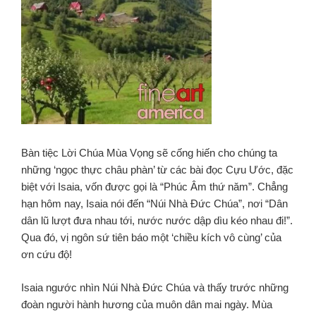
Bàn tiệc Lời Chúa Mùa Vọng sẽ cống hiến cho chúng ta
những ‘ngọc thực châu phàn’ từ các bài đọc Cựu Ước, đặc
biệt với Isaia, vốn được gọi là “Phúc Âm thứ năm”. Chẳng
hạn hôm nay, Isaia nói đến “Núi Nhà Đức Chúa”, nơi “Dân
dân lũ lượt đưa nhau tới, nước nước dập dìu kéo nhau đi!”.
Qua đó, vị ngôn sứ tiên báo một ‘chiều kích vô cùng’ của
ơn cứu độ!
Isaia ngước nhìn Núi Nhà Đức Chúa và thấy trước những
đoàn người hành hương của muôn dân mai ngày. Mùa