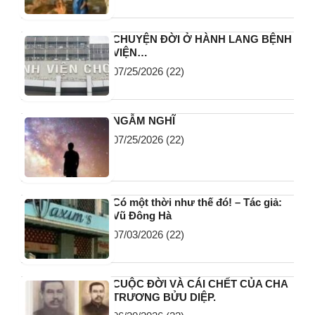
CHUYỆN ĐỜI Ở HÀNH LANG BỆNH
VIỆN…
07/25/2026
(22)
NGẪM NGHĨ
07/25/2026
(22)
Có một thời như thế đó! – Tác giả:
Vũ Đông Hà
07/03/2026
(22)
CUỘC ĐỜI VÀ CÁI CHẾT CỦA CHA
TRƯƠNG BỬU DIỆP.