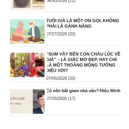
06/30/2026
(22)
TUỔI GIÀ LÀ MỘT ƠN GỌI, KHÔNG
PHẢI LÀ GÁNH NẶNG
07/27/2026
(20)
“SUM VẦY BÊN CON CHÁU LÚC VỀ
GIÀ” – LÀ GIẤC MƠ ĐẸP, HAY CHỈ
LÀ MỘT THOÁNG MỘNG TƯỞNG
DIỆU VỜI?
07/05/2026
(20)
Có nên bắt giam nhà văn?-Hiệu Minh
07/26/2026
(17)