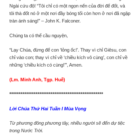
Ngài cứu độ! “Tôi chỉ có một ngọn nến của đời để đốt, và
tôi thà đốt nó ở một nơi đầy bóng tối còn hơn ở nơi đã ngập
tràn ánh sáng!” – John K. Falconer.
Chúng ta có thể cầu nguyện,
“Lạy Chúa, đừng để con ‘lỏng ốc!’. Thay vì chỉ Giêsu, con
chỉ vào con; thay vì chỉ về ‘chiều kích vô cùng’, con chỉ về
những ‘chiều kích có cùng!’”, Amen.
(Lm. Minh Anh, Tgp. Huế)
**************************************************
Lời Chúa
Thứ Hai Tuần I Mùa Vọng
Từ phương đông phương tây, nhiều người sẽ đến dự tiệc
trong Nước Trời.