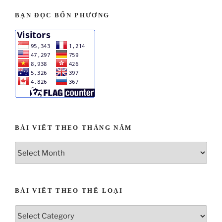
BẠN ĐỌC BỐN PHƯƠNG
BÀI VIẾT THEO THÁNG NĂM
BÀI VIẾT THEO THỂ LOẠI