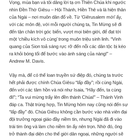
Vọng, mùa bạn và tôi dâng lời tạ ơn Thiên Chúa khi ngước
nhìn Đền Thờ Giêsu – Hội Thánh, Hiền Thê và là hiện thân
của Ngài – nơi muôn dân đổ về. Từ ‘Giêrusalem mới’ ấy,
với các môn đệ, với mỗi người chúng ta, Tin Mừng sẽ đi
đến tận chân trời góc biển, vượt mọi biên giới, để đạt tới
một ‘chiều kích vô cùng’ trong muôn triệu sinh linh. “Vinh
quang của Sion toả sáng rực rỡ đến nỗi các dân tộc bị kéo
ra khỏi bóng tối để bước vào ánh sáng của nàng!” –
Andrew M. Davis.
Vậy mà, để có thể loan truyền sứ điệp đó, chúng ta trước
hết phải được chính Chúa Giêsu “lấp đầy”; rồi cùng Ngài,
đến với các tâm hồn và nói như Isaia, “Hãy đến, ta cùng
đi!”; “Ta vui mừng trẩy lên đền thánh Chúa!” – Thánh Vịnh
đáp ca. Thật trùng hợp, Tin Mừng hôm nay cũng nói đến sự
“lấp đầy” đó. Chúa Giêsu không cần bước vào nhà viên đại
đội trưởng ngoại giáo đầy niềm tin, nhưng Ngài đã đi vào
trái tim ông và làm cho niềm tin ấy nên trọn. Nhờ đó, ông
trở thành đại diện cho thế giới dân ngoại, những người sẽ