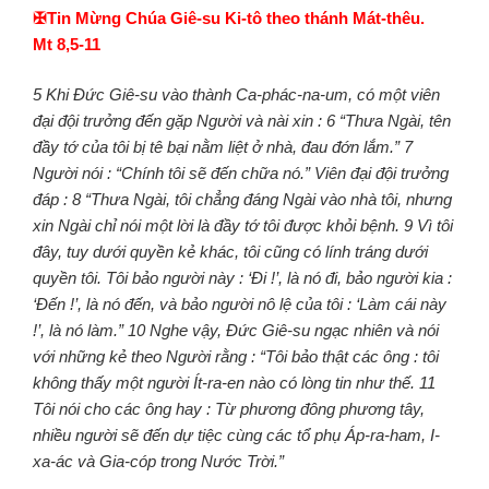
✠Tin Mừng Chúa Giê-su Ki-tô theo thánh Mát-thêu.
Mt 8,5-11
5 Khi Đức Giê-su vào thành Ca-phác-na-um, có một viên
đại đội trưởng đến gặp Người và nài xin : 6 “Thưa Ngài, tên
đầy tớ của tôi bị tê bại nằm liệt ở nhà, đau đớn lắm.” 7
Người nói : “Chính tôi sẽ đến chữa nó.” Viên đại đội trưởng
đáp : 8 “Thưa Ngài, tôi chẳng đáng Ngài vào nhà tôi, nhưng
xin Ngài chỉ nói một lời là đầy tớ tôi được khỏi bệnh. 9 Vì tôi
đây, tuy dưới quyền kẻ khác, tôi cũng có lính tráng dưới
quyền tôi. Tôi bảo người này : ‘Đi !’, là nó đi, bảo người kia :
‘Đến !’, là nó đến, và bảo người nô lệ của tôi : ‘Làm cái này
!’, là nó làm.” 10 Nghe vậy, Đức Giê-su ngạc nhiên và nói
với những kẻ theo Người rằng : “Tôi bảo thật các ông : tôi
không thấy một người Ít-ra-en nào có lòng tin như thế. 11
Tôi nói cho các ông hay : Từ phương đông phương tây,
nhiều người sẽ đến dự tiệc cùng các tổ phụ Áp-ra-ham, I-
xa-ác và Gia-cóp trong Nước Trời.”