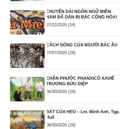
CHUYỆN DÀI NGÔN NGỮ MIỀN
NAM ĐÃ DẦN BỊ BẮC CỘNG HÓA!
07/22/2026
(24)
CÁCH SỐNG CỦA NGƯỜI BẮC ÂU
07/07/2026
(24)
CHÂN PHƯỚC PHANXICÔ XAVIÊ
TRƯƠNG BỬU DIỆP
06/30/2026
(24)
ĐẤT CỦA HEO – Lm. Minh Anh, Tgp.
Huế
06/30/2026
(24)