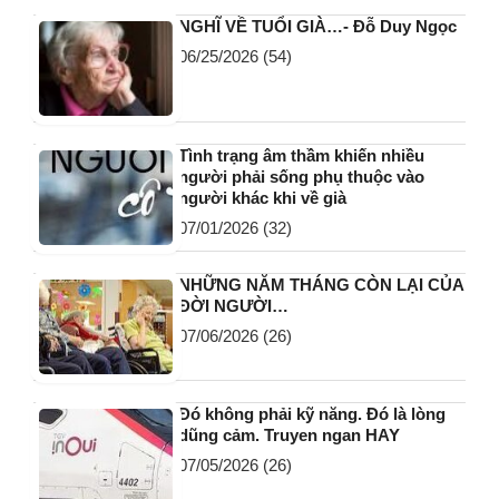
NGHĨ VỀ TUỔI GIÀ…- Đỗ Duy Ngọc
06/25/2026
(54)
Tình trạng âm thầm khiến nhiều
người phải sống phụ thuộc vào
người khác khi về già
07/01/2026
(32)
NHỮNG NĂM THÁNG CÒN LẠI CỦA
ĐỜI NGƯỜI…
07/06/2026
(26)
Đó không phải kỹ năng. Đó là lòng
dũng cảm. Truyen ngan HAY
07/05/2026
(26)