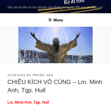
Hãy yêu kẻ thù và cầu nguyện cho những kẻ ngược đãi anh em (Mt 5,44)
Menu
11/30/2025
BY
PHUNG VAN
CHIỀU KÍCH VÔ CÙNG – Lm. Minh
Anh, Tgp. Huế
Lm. Minh Anh, Tgp. Huế