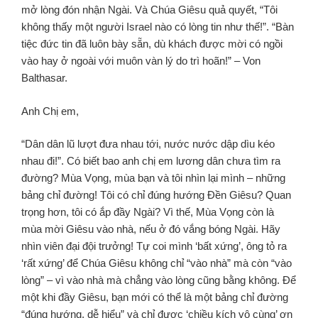
mở lòng đón nhận Ngài. Và Chúa Giêsu quả quyết, “Tôi
không thấy một người Israel nào có lòng tin như thế!”. “Bàn
tiệc đức tin đã luôn bày sẵn, dù khách được mời có ngồi
vào hay ở ngoài với muôn vàn lý do trì hoãn!” – Von
Balthasar.
Anh Chị em,
“Dân dân lũ lượt đưa nhau tới, nước nước dập dìu kéo
nhau đi!”. Có biết bao anh chị em lương dân chưa tìm ra
đường? Mùa Vọng, mùa bạn và tôi nhìn lại mình – những
bảng chỉ đường! Tôi có chỉ đúng hướng Đền Giêsu? Quan
trọng hơn, tôi có ắp đầy Ngài? Vì thế, Mùa Vọng còn là
mùa mời Giêsu vào nhà, nếu ở đó vắng bóng Ngài. Hãy
nhìn viên đại đội trưởng! Tự coi mình ‘bất xứng’, ông tỏ ra
‘rất xứng’ để Chúa Giêsu không chỉ “vào nhà” mà còn “vào
lòng” – vì vào nhà mà chẳng vào lòng cũng bằng không. Để
một khi đầy Giêsu, bạn mới có thể là một bảng chỉ đường
“đúng hướng, dễ hiểu” và chỉ được ‘chiều kích vô cùng’ ơn