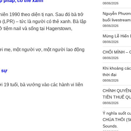
p pháp, có thẻ xanh
08/06/2026
Nguyễn Phương
iên 1990 theo diện tị nạn. Sau đó bà trở
buổi livestream
 (LPR) – tức là người có thẻ xanh. Bà lập
08/06/2026
ở tiệm nail và sống tại Hagerstown,
Mừng Lễ Hiển 
08/06/2026
ời mẹ, một người vợ, một người lao động
CHỐI MÌNH – C
08/06/2026
Khi khoảng các
h sự
thời đại
08/06/2026
19 tuổi, bà vướng vào các hành vi liên
CHÍNH QUYỀN
TIỀN THUẾ Q
08/06/2026
Ý nghĩa suốt c
CHÚA THÔI (St:
Sounds.