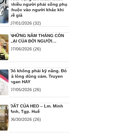
nhiều người phải sống phụ
thuộc vào người khác khi
về già
07/01/2026
(32)
NHỮNG NĂM THÁNG CÒN
LẠI CỦA ĐỜI NGƯỜI…
07/06/2026
(26)
Đó không phải kỹ năng. Đó
là lòng dũng cảm. Truyen
ngan HAY
07/05/2026
(26)
ĐẤT CỦA HEO – Lm. Minh
Anh, Tgp. Huế
06/30/2026
(26)