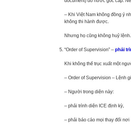
document) do nước gốc cấp. Nế
– Khi Việt Nam không đồng ý nhậ
không thi hành được.
Nhưng họ cũng không huỷ lệnh. V
“Order of Supervision” –
phải tr
Khi không thể trục xuất một ngư
– Order of Supervision – Lệnh g
– Người trong diện này:
– phải trình diện ICE định kỳ,
– phải báo cáo mọi thay đổi nơi 