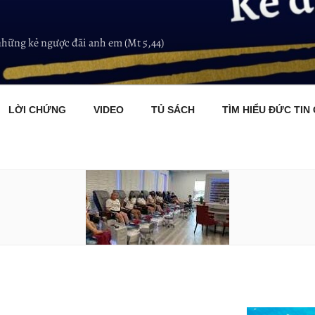
những kẻ ngược đãi anh em (Mt 5,44)
LỜI CHỨNG
VIDEO
TỦ SÁCH
TÌM HIỂU ĐỨC TIN