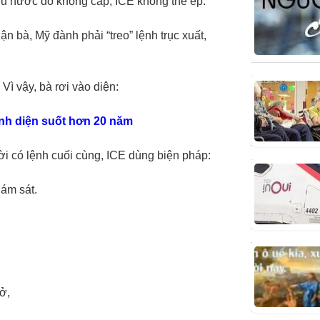
u nước đó không cấp, ICE không thể ép.
n bà, Mỹ đành phải “treo” lệnh trục xuất,
ì vậy, bà rơi vào diện:
ình diện suốt hơn 20 năm
ời có lệnh cuối cùng, ICE dùng biện pháp:
iám sát.
ở,