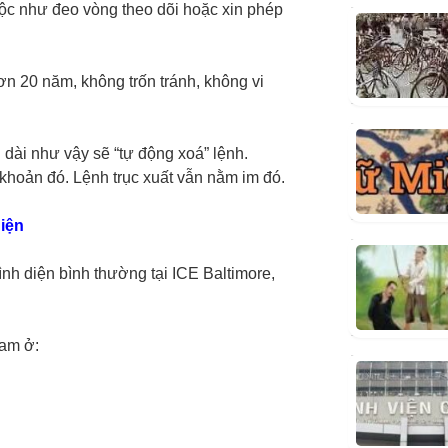
buộc như đeo vòng theo dõi hoặc xin phép
ơn 20 năm, không trốn tránh, không vi
 dài như vậy sẽ “tự động xoá” lệnh.
 khoản đó. Lệnh trục xuất vẫn nằm im đó.
diện
ình diện bình thường tại ICE Baltimore,
iam ở: