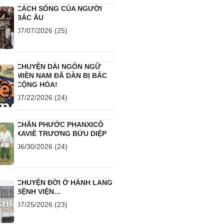
CÁCH SỐNG CỦA NGƯỜI
BẮC ÂU
07/07/2026
(25)
CHUYỆN DÀI NGÔN NGỮ
MIỀN NAM ĐÃ DẦN BỊ BẮC
CỘNG HÓA!
07/22/2026
(24)
CHÂN PHƯỚC PHANXICÔ
XAVIÊ TRƯƠNG BỬU DIỆP
06/30/2026
(24)
CHUYỆN ĐỜI Ở HÀNH LANG
BỆNH VIỆN…
07/25/2026
(23)