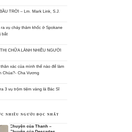
BẦU TRỜI – Lm. Mark Link, S.J.
 ra vụ cháy thảm khốc ở Spokane
 bắt
 THỊ CHỮA LÀNH NHIỀU NGƯỜI
 thân xác của mình thế nào để làm
ên Chúa?- Cha Vương
a 3 vụ trộm tiệm vàng là Bác Sĩ
ỢC NHIỀU NGƯỜI ĐỌC NHẤT
Chuyện của Thanh –
Chuyện của Descartes