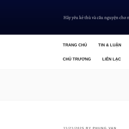
Hãy yêu kẻ thù và cầu nguyện cho 
TRANG CHỦ
TIN & LUẬN
CHỦ TRƯƠNG
LIÊN LẠC
11/21/2025
BY
PHUNG VAN