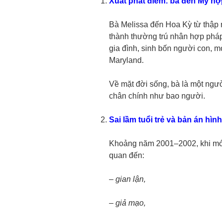
Xuất phát điểm: bà đến Mỹ hợ
Bà Melissa đến Hoa Kỳ từ thập n
thành thường trú nhân hợp pháp
gia đình, sinh bốn người con, m
Maryland.
Về mặt đời sống, bà là một ngư
chân chính như bao người.
Sai lầm tuổi trẻ và bản án hìn
Khoảng năm 2001–2002, khi mới 
quan đến:
– gian lận,
– giả mạo,