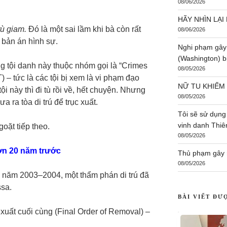
08/06/2026
HÃY NHÌN LẠI 
tù giam.
Đó là một sai lầm khi bà còn rất
08/06/2026
g bản án hình sự.
Nghi phạm gây
(Washington) bị
ững tội danh này thuộc nhóm gọi là “Crimes
08/05/2026
) – tức là các tội bị xem là vi phạm đạo
NỮ TU KHIẾM
i này thì đi tù rồi về, hết chuyện. Nhưng
08/05/2026
a ra tòa di trú để trục xuất.
Tôi sẽ sử dụng
vinh danh Thi
oặt tiếp theo.
08/05/2026
ơn 20 năm trước
Thủ phạm gây r
08/05/2026
 năm 2003–2004, một thẩm phán di trú đã
ssa.
BÀI VIẾT ĐƯ
xuất cuối cùng (Final Order of Removal) –