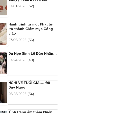
07/01/2026
(62)
Hành trình từ một Phật tử
trở thành Giám mục Công
giáo
07/06/2026
(56)
Du Học Sinh Lê Đức Nhân…
07/24/2026
(40)
NGHĨ VỀ TUỔI GIÀ…- Đỗ
Duy Ngọc
06/25/2026
(54)
Tình trạng âm thầm khiến