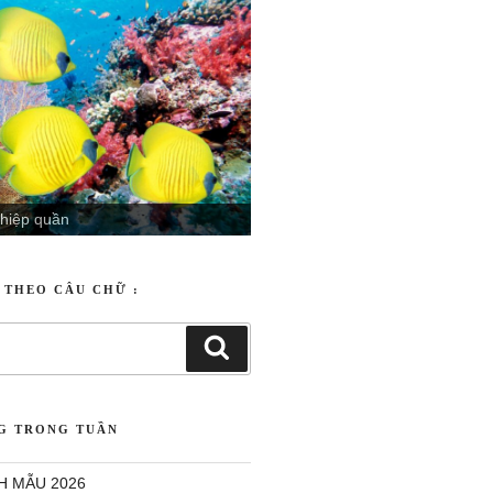
 hiệp quần
iều
T THEO CÂU CHỮ :
NG TRONG TUẦN
H MẪU 2026