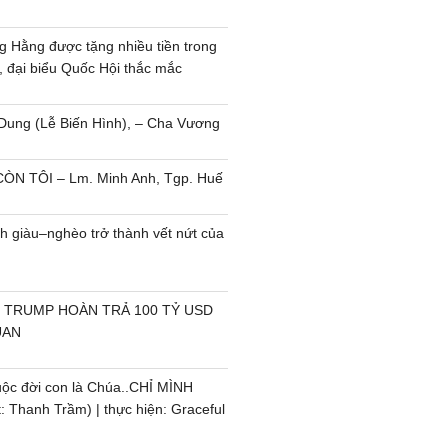
 Hằng được tặng nhiều tiền trong
, đại biểu Quốc Hội thắc mắc
Dung (Lễ Biến Hình), – Cha Vương
ÒN TÔI – Lm. Minh Anh, Tgp. Huế
h giàu–nghèo trở thành vết nứt của
 TRUMP HOÀN TRẢ 100 TỶ USD
UAN
uộc đời con là Chúa..CHỈ MÌNH
 Thanh Trầm) | thực hiện: Graceful