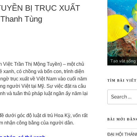
TUYỀN BỊ TRỤC XUẤT
 Thanh Tùng
Tạo vật sống
Tạo vật mỹ m
n Việt: Trần Thị Mộng Tuyền) – một chủ
ẻ xanh, có chồng và bốn con, trình diện
 ngờ trục xuất về Việt Nam vào cuối năm
TÌM BÀI VIẾ
g người Việt tại Mỹ. Sự việc đặt ra câu
ịnh và tuân thủ pháp luật ngần ấy năm lại
ề dưới góc độ luật di trú Hoa Kỳ, vốn rất
BÀI MỚI ĐĂ
ảm nhận công bằng của người dân.
ĐẠI HỘI THÁN