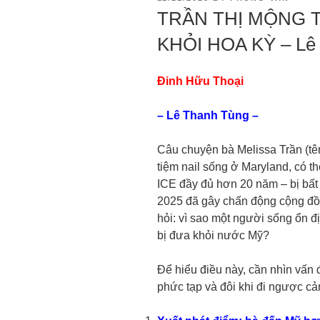
TRẦN THỊ MỘNG 
KHỎI HOA KỲ – Lê
Đinh Hữu Thoại
– Lê Thanh Tùng –
Câu chuyện bà Melissa Trần (tê
tiệm nail sống ở Maryland, có th
ICE đầy đủ hơn 20 năm – bị bất
2025 đã gây chấn động cộng đồn
hỏi: vì sao một người sống ổn đ
bị đưa khỏi nước Mỹ?
Để hiểu điều này, cần nhìn vấn đ
phức tạp và đôi khi đi ngược c