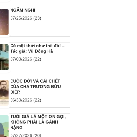
NGẪM NGHĨ
07/25/2026
(23)
Có một thời như thế đó! –
Tác giả: Vũ Đông Hà
07/03/2026
(22)
CUỘC ĐỜI VÀ CÁI CHẾT
CỦA CHA TRƯƠNG BỬU
DIỆP.
06/30/2026
(22)
TUỔI GIÀ LÀ MỘT ƠN GỌI,
KHÔNG PHẢI LÀ GÁNH
NẶNG
07/27/2026
(20)