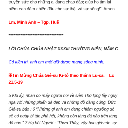
truyền sức cho những ai đang chao đảo; giúp họ tìm lại
niềm can đảm chiến đấu cho sự thật và sự sống!”, Amen.
Lm. Minh Anh – Tgp. Huế
********************************
LỜI CHÚA
CHÚA NHẬT
XXXIII THƯỜNG NIÊN,
NĂM C
Có kiên trì, anh em mới giữ được mạng sống mình.
✠Tin Mừng Chúa Giê-su Ki-tô theo thánh Lu-ca. Lc
21,5-19
5 Khi ấy, nhân có mấy người nói về Đền Thờ lộng lẫy nguy
nga với những phiến đá đẹp và những đồ dâng cúng, Đức
Giê-su bảo : 6 “Những gì anh em đang chiêm ngưỡng đó
sẽ có ngày bị tàn phá hết, không còn tảng đá nào trên tảng
đá nào.” 7 Họ hỏi Người : “Thưa Thầy, vậy bao giờ các sự