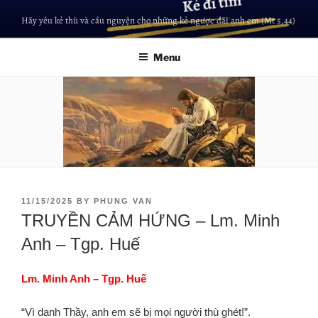
Hãy yêu kẻ thù và cầu nguyện cho những kẻ ngược đãi anh em (Mt 5,44)
Menu
11/15/2025
BY
PHUNG VAN
TRUYỀN CẢM HỨNG – Lm. Minh
Anh – Tgp. Huế
Lm. Minh Anh – Tgp. Huế
“Vì danh Thầy, anh em sẽ bị mọi người thù ghét!”.