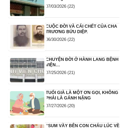
07/03/2026
(22)
CUỘC ĐỜI VÀ CÁI CHẾT CỦA CHA
TRƯƠNG BỬU DIỆP.
06/30/2026
(22)
CHUYỆN ĐỜI Ở HÀNH LANG BỆNH
VIỆN…
07/25/2026
(21)
TUỔI GIÀ LÀ MỘT ƠN GỌI, KHÔNG
PHẢI LÀ GÁNH NẶNG
07/27/2026
(20)
“SUM VẦY BÊN CON CHÁU LÚC VỀ