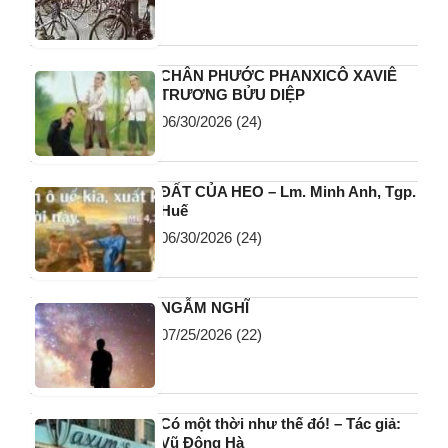
CHÂN PHƯỚC PHANXICÔ XAVIÊ
TRƯƠNG BỬU DIỆP
06/30/2026
(24)
ĐẤT CỦA HEO – Lm. Minh Anh, Tgp.
Huế
06/30/2026
(24)
NGẪM NGHĨ
07/25/2026
(22)
Có một thời như thế đó! – Tác giả:
Vũ Đông Hà