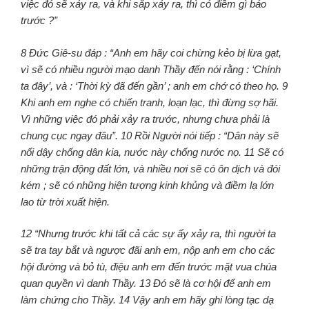
việc đó sẽ xảy ra, và khi sắp xảy ra, thì có điềm gì báo
trước ?”
8 Đức Giê-su đáp : “Anh em hãy coi chừng kẻo bị lừa gạt,
vì sẽ có nhiều người mạo danh Thầy đến nói rằng : ‘Chính
ta đây’, và : ‘Thời kỳ đã đến gần’ ; anh em chớ có theo họ. 9
Khi anh em nghe có chiến tranh, loạn lạc, thì đừng sợ hãi.
Vì những việc đó phải xảy ra trước, nhưng chưa phải là
chung cục ngay đâu”. 10 Rồi Người nói tiếp : “Dân này sẽ
nổi dậy chống dân kia, nước này chống nước nọ. 11 Sẽ có
những trận động đất lớn, và nhiều nơi sẽ có ôn dịch và đói
kém ; sẽ có những hiện tượng kinh khủng và điềm lạ lớn
lao từ trời xuất hiện.
12 “Nhưng trước khi tất cả các sự ấy xảy ra, thì người ta
sẽ tra tay bắt và ngược đãi anh em, nộp anh em cho các
hội đường và bỏ tù, điệu anh em đến trước mặt vua chúa
quan quyền vì danh Thầy. 13 Đó sẽ là cơ hội để anh em
làm chứng cho Thầy. 14 Vậy anh em hãy ghi lòng tạc dạ