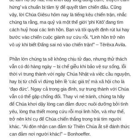
hứng’ và chuẩn bị tâm lý để quyết tâm chiến đấu. Cũng
vậy, lời Chúa Giêsu hôm nay là tiếng kêu chiến trận, nhắc
chúng ta rằng, ma quỷ và một thế giới ‘phi Kitô’ đang tìm
cách huỷ hoại các linh hồn. Bạn và tôi quyết định rút lui hay
bước vào chiến cuộc giành sự cứu rỗi. “Linh hồn trở nên
vô uý khi biết Đấng sai nó vào chiến trận!” – Têrêxa Avila.
Phần lớn chúng ta sẽ không chịu tử đạo, nhưng thử thách
vẫn có đó hàng ngày – bị chế giễu khi bảo vệ sự sống, lỗi
thời vì trung thành với ngày Chúa Nhật và việc cầu nguyện,
hay bị từ chối vì đứng bên lề ‘các giá trị’ mà xã hội cho là
‘đạo đức’. Ngay cả trong gia đình, sự trung thành với Chúa
vẫn có thể gặp chống đối. Thay vì né tránh, chúng ta hãy
để Chúa khơi dậy lòng can đảm được nuôi dưỡng bởi tình
yêu, lòng tha thiết mong cứu rỗi mọi linh hồn, và như thế,
trở nên khí cụ để Chúa chiến thắng trong trái tim người
khác. “Ai đón nhận can đảm từ Thiên Chúa ắt sẽ đánh thức
can đảm nơi người khác!” – Bonhoeffer.