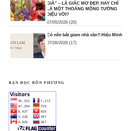
GIÀ” – LÀ GIẤC MƠ ĐẸP, HAY CHỈ
LÀ MỘT THOÁNG MỘNG TƯỞNG
DIỆU VỜI?
07/05/2026
(20)
Có nên bắt giam nhà văn?-Hiệu Minh
07/26/2026
(17)
BẠN ĐỌC BỐN PHƯƠNG