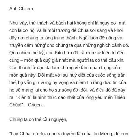
Anh Chị em,
Như vậy, thử thách và bách hại không chỉ là nguy cơ, mà
còn là cơ hội và là môi trường để Chúa soi sáng và khơi
dậy nơi chúng ta lòng trung thành. Ngài luôn đỡ nâng và
‘truyền cảm hứng’ cho chúng ta qua những nghịch cảnh đó.
Qua nhiều thế kỷ, các Kitô hữu đã cầu xin sự kiên trì đến
cùng – món quà quý giá nhất mà người ta có thể cầu xin.
Các thánh tử đạo đã làm chứng về tầm quan trọng của
món quà này. Đối mặt với sự huỷ diệt của cuộc sống trần
thế, họ vẫn giữ vững hy vọng và niềm tin rằng đức tin của
họ sẽ mang lại cho họ sự sống đời đời, và điều đó đã xảy
ra. “Kiên trì là hình thức cao nhất của lòng yêu mến Thiên
Chúa!” – Origen.
Chúng ta có thể cầu nguyện,
“Lạy Chúa, cứ đưa con ra tuyến đầu của Tin Mừng, để con