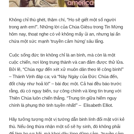
Không chỉ thù ghét, thậm chí, “Họ sẽ giết một số người
trong anh em!”. Những lời của Chúa Giêsu trong Tin Mừng
hôm nay, thoạt nghe có vẻ không mấy ủi an, nhưng lại ẩn
chứa một sức mạnh ‘truyền cảm hứng’ sâu lắng.
Cuộc sống đức tin không chỉ là an bình, mà còn là một
cuộc chiến, nơi lòng trung thành và can đảm được thử lửa.
Bởi lẽ, “Chúa ngự đến xét xử muôn dân theo lẽ công bình!”
– Thánh Vịnh đáp ca; và “Này Ngày của Đức Chúa đến,
đốt cháy như hoả lò!” – bài đọc một. Cả hai đều báo trước
rằng, dù có nguy biến, sự công chính và lòng tín trung với
Thiên Chúa luôn chiến thắng. “Trung tín giữa hiểm nguy
chính là phụng thờ tinh tuyền nhất!” – Elisabeth Elliot.
Hãy tưởng tượng một vị tướng dẫn binh lính đối mặt với kẻ
thù. Nếu ông thừa nhận một số sẽ hy sinh, đó không phải
để làm họ sợ hãi, mà khơi dậy lòng dũng cảm, ‘truyền cảm