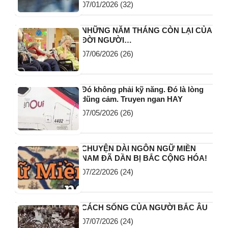
07/01/2026
(32)
NHỮNG NĂM THÁNG CÒN LẠI CỦA
ĐỜI NGƯỜI…
07/06/2026
(26)
Đó không phải kỹ năng. Đó là lòng
dũng cảm. Truyen ngan HAY
07/05/2026
(26)
CHUYỆN DÀI NGÔN NGỮ MIỀN
NAM ĐÃ DẦN BỊ BẮC CỘNG HÓA!
07/22/2026
(24)
CÁCH SỐNG CỦA NGƯỜI BẮC ÂU
07/07/2026
(24)