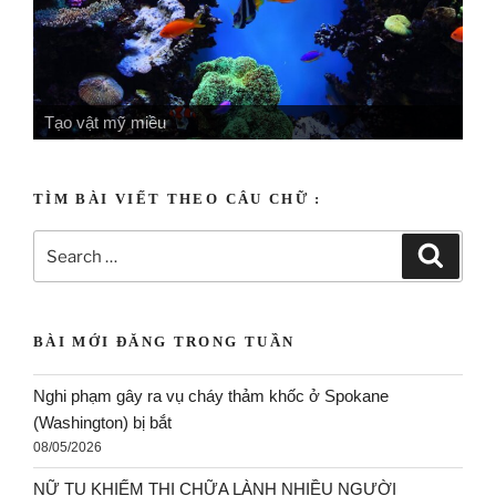
Tạo vật uyên ương
TÌM BÀI VIẾT THEO CÂU CHỮ :
BÀI MỚI ĐĂNG TRONG TUẦN
Nghi phạm gây ra vụ cháy thảm khốc ở Spokane
(Washington) bị bắt
08/05/2026
NỮ TU KHIẾM THỊ CHỮA LÀNH NHIỀU NGƯỜI