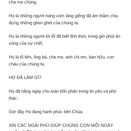
cha mẹ chúng.
Họ là những
người hàng xóm láng giềng
đã âm thầm chịu
đựng những ghen ghét của chúng ta.
Họ là những
người tội lỗi
đã biết tỉnh thức trong giờ phút ân
sủng của sự chết.
Họ là tổ tiên, ông bà, cha mẹ, anh chị em, bạn hữu, con
cháu của chúng ta.
HỌ ĐÃ LÀM GÌ?
Họ đã hằng ngày
chu toàn bổn phận trong tin yêu và phó
thác.
Giờ đây Họ đang hạnh phúc bên Chúa.
XIN CÁC NGÀI PHÙ GIÚP CHÚNG CON MỖI NGÀY