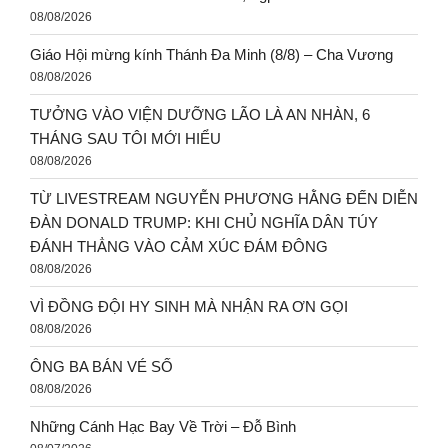
08/08/2026
Giáo Hội mừng kính Thánh Đa Minh (8/8) – Cha Vương
08/08/2026
TƯỞNG VÀO VIỆN DƯỠNG LÃO LÀ AN NHÀN, 6
THÁNG SAU TÔI MỚI HIỂU
08/08/2026
TỪ LIVESTREAM NGUYỄN PHƯƠNG HẰNG ĐẾN DIỄN
ĐÀN DONALD TRUMP: KHI CHỦ NGHĨA DÂN TÚY
ĐÁNH THẲNG VÀO CẢM XÚC ĐÁM ĐÔNG
08/08/2026
VÌ ĐỒNG ĐỘI HY SINH MÀ NHẬN RA ƠN GỌI
08/08/2026
ÔNG BA BÁN VÉ SỐ
08/08/2026
Những Cánh Hạc Bay Về Trời – Đỗ Bình