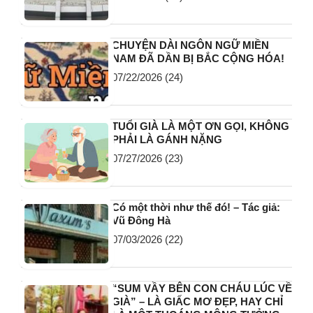
CHUYỆN DÀI NGÔN NGỮ MIỀN
NAM ĐÃ DẦN BỊ BẮC CỘNG HÓA!
07/22/2026
(24)
TUỔI GIÀ LÀ MỘT ƠN GỌI, KHÔNG
PHẢI LÀ GÁNH NẶNG
07/27/2026
(23)
Có một thời như thế đó! – Tác giả:
Vũ Đông Hà
07/03/2026
(22)
“SUM VẦY BÊN CON CHÁU LÚC VỀ
GIÀ” – LÀ GIẤC MƠ ĐẸP, HAY CHỈ