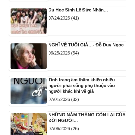
Du Học Sinh Lê Đức Nhân…
07/24/2026
(41)
NGHĨ VỀ TUỔI GIÀ…- Đỗ Duy Ngọc
06/25/2026
(54)
Tình trạng âm thầm khiến nhiều
người phải sống phụ thuộc vào
người khác khi về già
07/01/2026
(32)
NHỮNG NĂM THÁNG CÒN LẠI CỦA
ĐỜI NGƯỜI…
07/06/2026
(26)