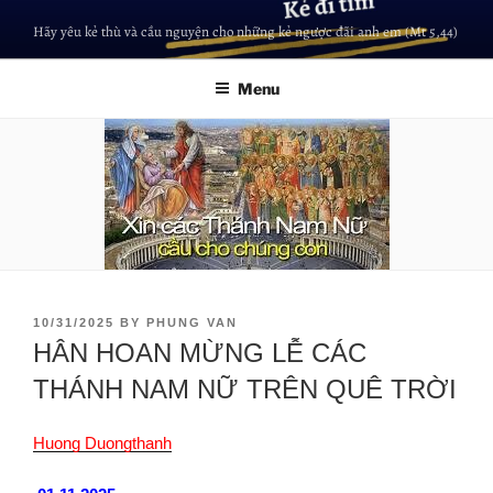
Hãy yêu kẻ thù và cầu nguyện cho những kẻ ngược đãi anh em (Mt 5,44)
Menu
10/31/2025
BY
PHUNG VAN
HÂN HOAN MỪNG LỄ CÁC
THÁNH NAM NỮ TRÊN QUÊ TRỜI
Huong Duongthanh