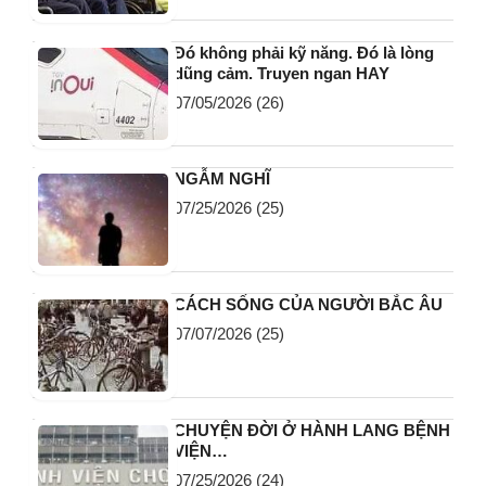
Đó không phải kỹ năng. Đó là lòng
dũng cảm. Truyen ngan HAY
07/05/2026
(26)
NGẪM NGHĨ
07/25/2026
(25)
CÁCH SỐNG CỦA NGƯỜI BẮC ÂU
07/07/2026
(25)
CHUYỆN ĐỜI Ở HÀNH LANG BỆNH
VIỆN…
07/25/2026
(24)