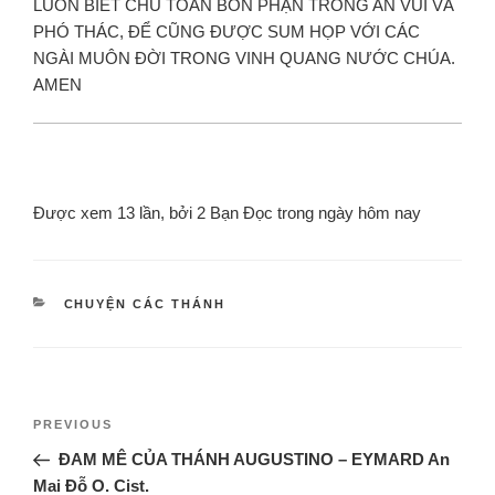
LUÔN BIẾT CHU TOÀN BỔN PHẬN TRONG AN VUI VÀ
PHÓ THÁC, ĐỂ CŨNG ĐƯỢC SUM HỌP VỚI CÁC
NGÀI MUÔN ĐỜI TRONG VINH QUANG NƯỚC CHÚA.
AMEN
Được xem 13 lần, bởi 2 Bạn Đọc trong ngày hôm nay
CHUYỆN CÁC THÁNH
PREVIOUS
ĐAM MÊ CỦA THÁNH AUGUSTINO – EYMARD An
Mai Đỗ O. Cist.