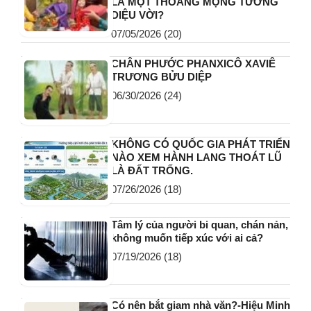
LÀ MỘT THOÁNG MỘNG TƯỞNG
DIỆU VỜI?
07/05/2026
(20)
CHÂN PHƯỚC PHANXICÔ XAVIÊ
TRƯƠNG BỬU DIỆP
06/30/2026
(24)
KHÔNG CÓ QUỐC GIA PHÁT TRIỂN
NÀO XEM HÀNH LANG THOÁT LŨ
LÀ ĐẤT TRỐNG.
07/26/2026
(18)
Tâm lý của người bi quan, chán nản,
không muốn tiếp xúc với ai cả?
07/19/2026
(18)
Có nên bắt giam nhà văn?-Hiệu Minh