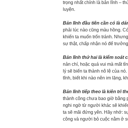
trọng nhất chính là bản lĩnh – t
luyện.
Bản lĩnh đầu tiên cần có là dá
phải lúc nào cũng màu hồng. Có 
khiến ta muốn trốn tránh. Nhưng
sự thật, chấp nhận nó để trưởng
Bản lĩnh thứ hai là kiểm soát 
nản chí, hoặc quá vui mà mất t
lý sẽ biến ta thành nô lệ của n
tĩnh, biết khi nào nên im lặng, 
Bản lĩnh tiếp theo là kiên trì t
thành công chưa bao giờ bằng p
nghi ngờ từ người khác sẽ khiế
ta sẽ mãi đứng yên. Hãy nhớ: s
công và người bỏ cuộc nằm ở sự 