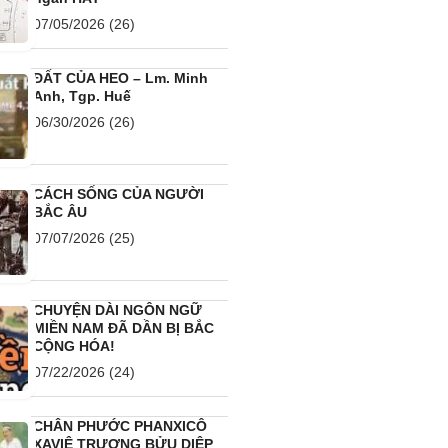
07/05/2026
(26)
ĐẤT CỦA HEO – Lm. Minh
Anh, Tgp. Huế
06/30/2026
(26)
CÁCH SỐNG CỦA NGƯỜI
BẮC ÂU
07/07/2026
(25)
CHUYỆN DÀI NGÔN NGỮ
MIỀN NAM ĐÃ DẦN BỊ BẮC
CỘNG HÓA!
07/22/2026
(24)
CHÂN PHƯỚC PHANXICÔ
XAVIÊ TRƯƠNG BỬU DIỆP