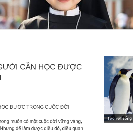
GƯỜI CẦN HỌC ĐƯỢC
I
 HỌC ĐƯỢC TRONG CUỘC ĐỜI
Tạo vật sống
 mong muốn có một cuộc đời vững vàng,
ó. Nhưng để làm được điều đó, điều quan