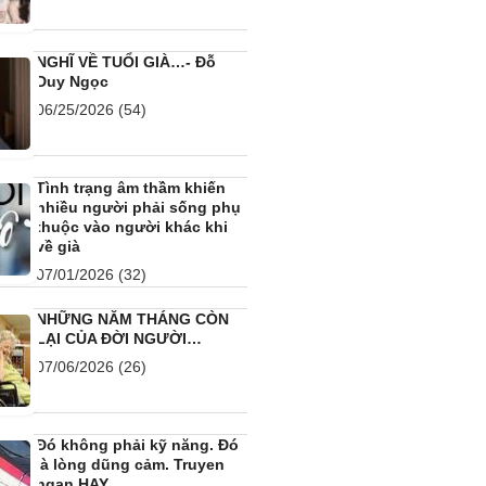
NGHĨ VỀ TUỔI GIÀ…- Đỗ
Duy Ngọc
06/25/2026
(54)
Tình trạng âm thầm khiến
nhiều người phải sống phụ
thuộc vào người khác khi
về già
07/01/2026
(32)
NHỮNG NĂM THÁNG CÒN
LẠI CỦA ĐỜI NGƯỜI…
07/06/2026
(26)
Đó không phải kỹ năng. Đó
là lòng dũng cảm. Truyen
ngan HAY