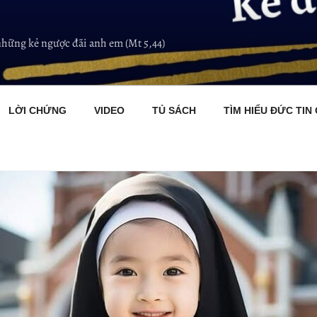
những kẻ ngược đãi anh em (Mt 5,44)
LỜI CHỨNG
VIDEO
TỦ SÁCH
TÌM HIỂU ĐỨC TIN