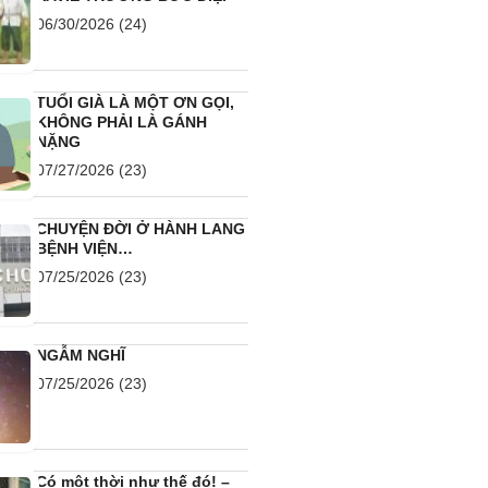
06/30/2026
(24)
TUỔI GIÀ LÀ MỘT ƠN GỌI,
KHÔNG PHẢI LÀ GÁNH
NẶNG
07/27/2026
(23)
CHUYỆN ĐỜI Ở HÀNH LANG
BỆNH VIỆN…
07/25/2026
(23)
NGẪM NGHĨ
07/25/2026
(23)
Có một thời như thế đó! –