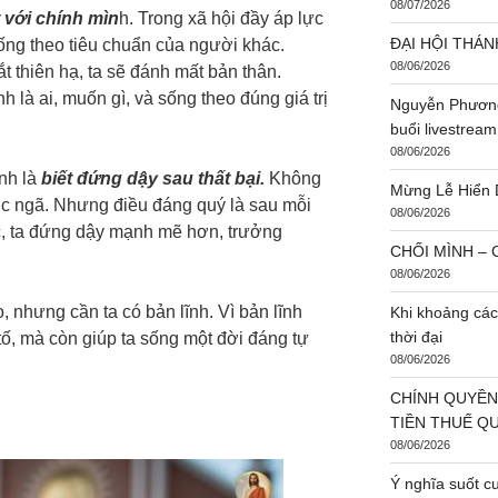
08/07/2026
 với chính mìn
h. Trong xã hội đầy áp lực
ĐẠI HỘI THÁN
ống theo tiêu chuẩn của người khác.
08/06/2026
 thiên hạ, ta sẽ đánh mất bản thân.
h là ai, muốn gì, và sống theo đúng giá trị
Nguyễn Phương
buổi livestream
08/06/2026
nh là
biết đứng dậy sau thất bại.
Không
Mừng Lễ Hiển 
c ngã. Nhưng điều đáng quý là sau mỗi
08/06/2026
ọc, ta đứng dậy mạnh mẽ hơn, trưởng
CHỐI MÌNH – C
08/06/2026
 nhưng cần ta có bản lĩnh. Vì bản lĩnh
Khi khoảng các
thời đại
tố, mà còn giúp ta sống một đời đáng tự
08/06/2026
CHÍNH QUYỀN
TIỀN THUẾ Q
08/06/2026
Ý nghĩa suốt c