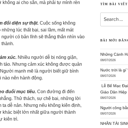
hứ không ai cho sẵn, mà phải tự mình rèn
TÌM BÀI VIẾ
m đối diện sự thật.
Cuộc sống không
những lúc thất bại, sai lầm, mất mát
 người có bản lĩnh sẽ thẳng thắn nhìn vào
BÀI MỚI ĐĂ
 thành.
Những Cánh Hạ
cảm xúc.
Nhiều người dễ bị nóng giận,
08/07/2026
ỉnh táo. Nhưng cảm xúc không được quản
Nước trời là g
ó. Người mạnh mẽ là người biết giữ bình
08/07/2026
khi nào nên hành động.
Lễ Bế Mạc Đại
heo đuổi mục tiêu.
Con đường đi đến
Giáo Dân Hiệp
hẳng. Thử thách, sự chê bai, những lời
08/07/2026
n ta dễ nản. Nhưng nếu không kiên định,
Người công bằ
ự khác biệt lớn nhất giữa người thành
08/07/2026
kiên trì.
NHÂN TÀI SIN