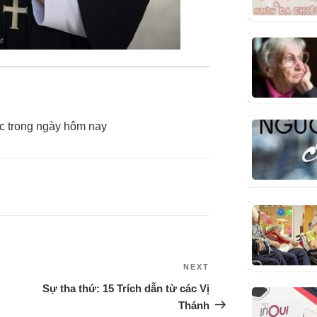
c trong ngày hôm nay
NEXT
Sự tha thứ: 15 Trích dẫn từ các Vị
Thánh