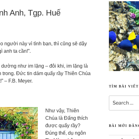
h Anh, Tgp. Huế
 người này vì tình bạn, thì cũng sẽ dậy
 anh ta cần!”.
 dường như im lặng – đôi khi, im lặng là
 trong. Đức tin dám quấy rầy Thiên Chúa
!” – F.B. Meyer.
TÌM BÀI VIẾ
Như vậy, Thiên
Chúa là Đấng thích
được quấy rầy?
BÀI MỚI ĐĂ
Đúng thế, dụ ngôn