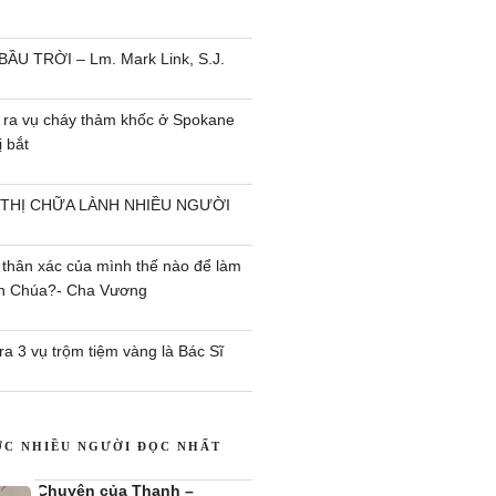
BẦU TRỜI – Lm. Mark Link, S.J.
 ra vụ cháy thảm khốc ở Spokane
 bắt
 THỊ CHỮA LÀNH NHIỀU NGƯỜI
 thân xác của mình thế nào để làm
ên Chúa?- Cha Vương
a 3 vụ trộm tiệm vàng là Bác Sĩ
ỢC NHIỀU NGƯỜI ĐỌC NHẤT
Chuyện của Thanh –