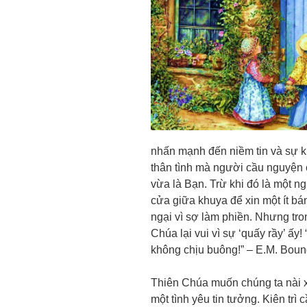
nhấn mạnh đến niềm tin và sự ki
thân tình mà người cầu nguyện 
vừa là Bạn. Trừ khi đó là một n
cửa giữa khuya để xin một ít bá
ngại vì sợ làm phiền. Nhưng tro
Chúa lại vui vì sự ‘quấy rầy’ ấy
không chịu buông!” – E.M. Boun
Thiên Chúa muốn chúng ta nài xi
một tình yêu tin tưởng. Kiên tr