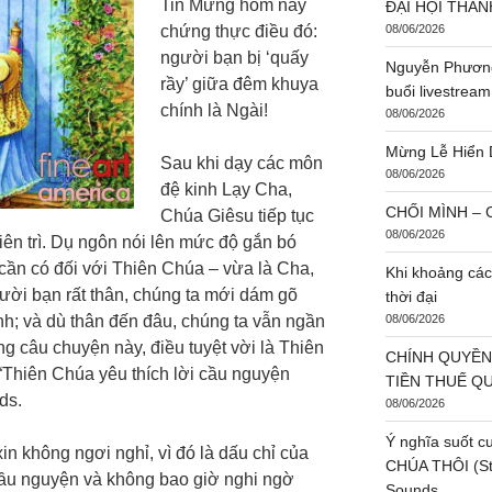
Tin Mừng hôm nay
ĐẠI HỘI THÁN
chứng thực điều đó:
08/06/2026
người bạn bị ‘quấy
Nguyễn Phương
rầy’ giữa đêm khuya
buổi livestream
chính là Ngài!
08/06/2026
Mừng Lễ Hiển 
Sau khi dạy các môn
08/06/2026
đệ kinh Lạy Cha,
CHỐI MÌNH – C
Chúa Giêsu tiếp tục
08/06/2026
ên trì. Dụ ngôn nói lên mức độ gắn bó
cần có đối với Thiên Chúa – vừa là Cha,
Khi khoảng các
gười bạn rất thân, chúng ta mới dám gõ
thời đại
nh; và dù thân đến đâu, chúng ta vẫn ngần
08/06/2026
ng câu chuyện này, điều tuyệt vời là Thiên
CHÍNH QUYỀN
! “Thiên Chúa yêu thích lời cầu nguyện
TIỀN THUẾ Q
ds.
08/06/2026
Ý nghĩa suốt c
n không ngơi nghỉ, vì đó là dấu chỉ của
CHÚA THÔI (St:
ì cầu nguyện và không bao giờ nghi ngờ
Sounds.