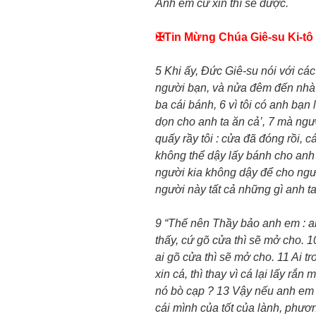
Anh em cứ xin thì sẽ được.
✠Tin Mừng Chúa Giê-su Ki-tô 
5 Khi ấy, Đức Giê-su nói với cá
người bạn, và nửa đêm đến nhà n
ba cái bánh, 6 vì tôi có anh bạn 
dọn cho anh ta ăn cả’, 7 mà ngườ
quấy rầy tôi : cửa đã đóng rồi, c
không thể dậy lấy bánh cho anh 
người kia không dậy để cho ngườ
người này tất cả những gì anh ta 
9 “Thế nên Thầy bảo anh em : an
thấy, cứ gõ cửa thì sẽ mở cho. 10 
ai gõ cửa thì sẽ mở cho. 11 Ai t
xin cá, thì thay vì cá lại lấy rắ
nó bò cạp ? 13 Vậy nếu anh em 
cái mình của tốt của lành, phươ