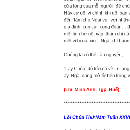
cửa lòng của mỗi người, để chúng
Hãy cứ gõ, vì chính khi gõ, bạn
đến ‘làm cho Ngài vui’ với nhữn
gia đình, con cái, cộng đoàn… 
mê, tính hư nết xấu; thậm chí c
mệt vì bị nài xin – Ngài chỉ buồn
Chúng ta có thể cầu nguyện,
“Lạy Chúa, dù trời có vẻ im lặng,
ấy, Ngài đang mở từ bên trong v
(Lm. Minh Anh, Tgp. Huế)
**************************************
Lời Chúa
Thứ Năm
Tuần XXVI