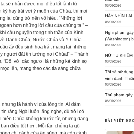
ta sẽ nhận được mọi điều tốt lành từ
08/06/2026
ch kỷ hay trái với ý muốn của Chúa, thì mọi
HÃY NHÌN LẠI 
ng lại cũng trở nên vô hiệu. “Những lời
08/06/2026
goan hơn những lời cầu của chúng ta!” –
i cầu nguyện trong tinh thần của Kinh
Nghi phạm gây
(Washington) bị
g về Danh Chúa, Nước Chúa và Ý Chúa –
08/05/2026
i cầu ấy đều sinh hoa trái, mang lại những
hay người đặt tin tưởng nơi Chúa!” – Thánh
NỮ TU KHIẾM
, “Đối với các ngươi là những kẻ kính sợ
08/05/2026
 mọc lên, mang theo các tia sáng chữa
Tôi sẽ sử dụng
vinh danh Thi
08/05/2026
Thủ phạm gây r
08/05/2026
 nhưng là hành vi của lòng tin. Ai dám
tin rằng Ngài luôn lắng nghe, dù trời có
ó, Thiên Chúa không khước từ, nhưng đang
BÀI VIẾT ĐƯ
 ban điều tốt hơn. Mỗi lần chúng ta gõ
không chỉ cánh cửa ân sủng, mà còn cánh