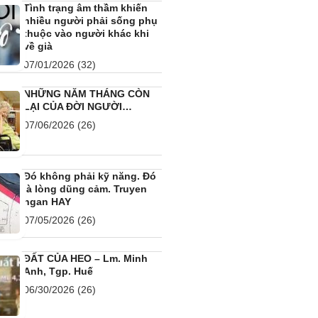
Tình trạng âm thầm khiến
nhiều người phải sống phụ
thuộc vào người khác khi
về già
07/01/2026
(32)
NHỮNG NĂM THÁNG CÒN
LẠI CỦA ĐỜI NGƯỜI…
07/06/2026
(26)
Đó không phải kỹ năng. Đó
là lòng dũng cảm. Truyen
ngan HAY
07/05/2026
(26)
ĐẤT CỦA HEO – Lm. Minh
Anh, Tgp. Huế
06/30/2026
(26)