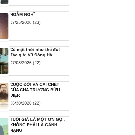
NGẪM NGHĨ
07/25/2026
(23)
Có một thời như thế đó! –
Tác giả: Vũ Đông Hà
07/03/2026
(22)
CUỘC ĐỜI VÀ CÁI CHẾT
CỦA CHA TRƯƠNG BỬU
DIỆP.
06/30/2026
(22)
TUỔI GIÀ LÀ MỘT ƠN GỌI,
KHÔNG PHẢI LÀ GÁNH
NẶNG