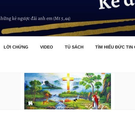
những kẻ ngược đãi anh em (Mt 5,44)
LỜI CHỨNG
VIDEO
TỦ SÁCH
TÌM HIỂU ĐỨC TIN