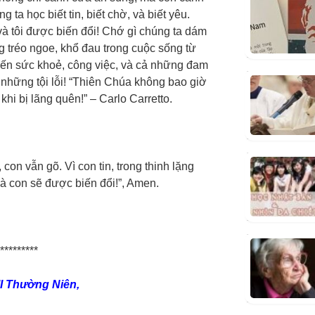
 ta học biết tin, biết chờ, và biết yêu.
 và tôi được biến đổi! Chớ gì chúng ta dám
g tréo ngoe, khổ đau trong cuộc sống từ
đến sức khoẻ, công việc, và cả những đam
ả những tội lỗi! “Thiên Chúa không bao giờ
 khi bị lãng quên!” – Carlo Carretto.
 con vẫn gõ. Vì con tin, trong thinh lặng
à con sẽ được biến đổi!”, Amen.
*********
I Thường Niên,