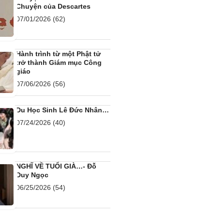
Chuyện của Descartes
07/01/2026
(62)
Hành trình từ một Phật tử
trở thành Giám mục Công
giáo
07/06/2026
(56)
Du Học Sinh Lê Đức Nhân…
07/24/2026
(40)
NGHĨ VỀ TUỔI GIÀ…- Đỗ
Duy Ngọc
06/25/2026
(54)