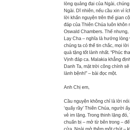
lòng quảng đại của Ngài, chúng 
Ngài. Dĩ nhiên, nếu cầu xin vì í
lời khẩn nguyện trên thế gian cộ
đáp của Thiên Chúa luôn khôn n
Oswald Chambers. Thế nhưng, kh
Lạy Cha – nghĩa là hướng lòn
chúng ta có thể tin chắc, mọi lờ
quà tặng tốt lành nhất. “Phúc t
Vịnh đáp ca. Malakia khẳng định
Danh Ta, mặt trời công chính sẽ
lành bệnh!” – bài đọc một.
Anh Chị em,
Cầu nguyện không chỉ là lời nói,
‘quấy rầy’ Thiên Chúa, người ấy 
vẻ im lặng. Trong thinh lặng đ
chuẩn bị – mở từ bên trong – để
cửa, Ngài mở thêm một chút – 