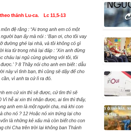
theo thánh Lu-ca. Lc 11,5-13
c môn đệ rằng : “Ai trong anh em có một
gười bạn ấy mà nói : ‘Bạn ơi, cho tôi vay
lỡ đường ghé lại nhà, và tôi không có gì
i kia từ trong nhà lại đáp : ‘Xin anh đừng
ác cháu lại ngủ cùng giường với tôi, tôi
được.’ ? 8 Thầy nói cho anh em biết : dẫu
i này vì tình bạn, thì cũng sẽ dậy để cho
cần, vì anh ta cứ lì ra đó.
h em cứ xin thì sẽ được, cứ tìm thì sẽ
Vì hễ ai xin thì nhận được, ai tìm thì thấy,
rong anh em là một người cha, mà khi con
n mà cho nó ? 12 Hoặc nó xin trứng lại cho
vốn là những kẻ xấu mà còn biết cho con
ng chi Cha trên trời lại không ban Thánh