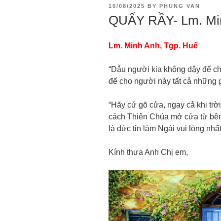
10/08/2025
BY
PHUNG VAN
QUẤY RẦY- Lm. Min
Lm. Minh Anh, Tgp. Huế
“Dẫu người kia không dậy để cho
để cho người này tất cả những gì
“Hãy cứ gõ cửa, ngay cả khi trời
cách Thiên Chúa mở cửa từ bên
là đức tin làm Ngài vui lòng nhất
Kính thưa Anh Chị em,