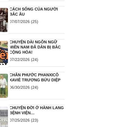
CÁCH SỐNG CỦA NGƯỜI
BẮC ÂU
07/07/2026
(25)
CHUYỆN DÀI NGÔN NGỮ
MIỀN NAM ĐÃ DẦN BỊ BẮC
CỘNG HÓA!
07/22/2026
(24)
CHÂN PHƯỚC PHANXICÔ
XAVIÊ TRƯƠNG BỬU DIỆP
06/30/2026
(24)
CHUYỆN ĐỜI Ở HÀNH LANG
BỆNH VIỆN…
07/25/2026
(23)