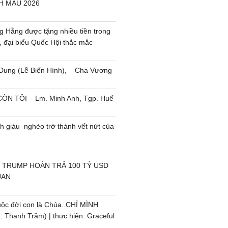
H MẪU 2026
 Hằng được tặng nhiều tiền trong
, đại biểu Quốc Hội thắc mắc
Dung (Lễ Biến Hình), – Cha Vương
ÒN TÔI – Lm. Minh Anh, Tgp. Huế
h giàu–nghèo trở thành vết nứt của
 TRUMP HOÀN TRẢ 100 TỶ USD
UAN
uộc đời con là Chúa..CHỈ MÌNH
 Thanh Trầm) | thực hiện: Graceful