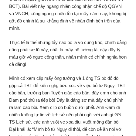
BCT). Bài viết này ngang nhiên công nhận chế độ QGVN
và VNCH, cũng ngang nhiên tồn tại mấy năm nay, không bị
gỡ, đó chính là sự khẳng định về nhận định bên trên của
mình.
Thực tế là thế nhưng tẩy não bò là vô cùng khó, chính đảng
cũng phải sợ lũ này, nhất là mấy bố tướng tá, cậy dây tý
máu giờ vỗ ngực công thần, nhận mình có chính nghĩa hơn
cả đảng!
Mình có xem clip mấy ông tướng và 1 ông TS bò đỏ đòi
gặp cả TBT để kiến nghị, bức xúc về việc bỏ từ Ngụy. TBT
cáo bận, trưởng ban Tuyên giáo cáo bận, đẩy cmn cho anh
Đam phó thủ ra tiếp bò! Đấy là đảng sợ mà đẩy chú phỉnh
ra làm cao bồi. Xem clip đó buồn cười phết. Anh Đam dĩ
nhiên không tự tin về lịch sử nên phải ngồi với anh gì GS
TS Lịch sử, các anh vuốt ve xoa dịu, vuốt mông đàn bò.
Đại khái là: “Mình bỏ từ Ngụy đi thôi, để còn dễ ăn nói với