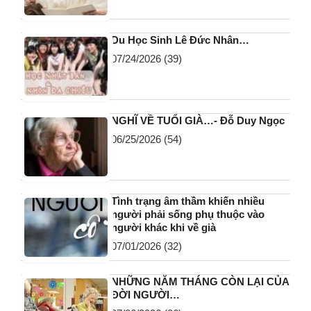
Du Học Sinh Lê Đức Nhân…
07/24/2026
(39)
NGHĨ VỀ TUỔI GIÀ…- Đỗ Duy Ngọc
06/25/2026
(54)
Tình trạng âm thầm khiến nhiều
người phải sống phụ thuộc vào
người khác khi về già
07/01/2026
(32)
NHỮNG NĂM THÁNG CÒN LẠI CỦA
ĐỜI NGƯỜI…