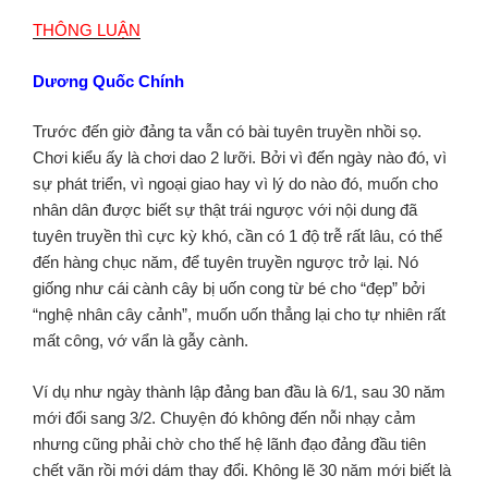
THÔNG LUẬN
Dương Quốc Chính
Trước đến giờ đảng ta vẫn có bài tuyên truyền nhồi sọ.
Chơi kiểu ấy là chơi dao 2 lưỡi. Bởi vì đến ngày nào đó, vì
sự phát triển, vì ngoại giao hay vì lý do nào đó, muốn cho
nhân dân được biết sự thật trái ngược với nội dung đã
tuyên truyền thì cực kỳ khó, cần có 1 độ trễ rất lâu, có thể
đến hàng chục năm, để tuyên truyền ngược trở lại. Nó
giống như cái cành cây bị uốn cong từ bé cho “đẹp” bởi
“nghệ nhân cây cảnh”, muốn uốn thẳng lại cho tự nhiên rất
mất công, vớ vẩn là gẫy cành.
Ví dụ như ngày thành lập đảng ban đầu là 6/1, sau 30 năm
mới đổi sang 3/2. Chuyện đó không đến nỗi nhạy cảm
nhưng cũng phải chờ cho thế hệ lãnh đạo đảng đầu tiên
chết vãn rồi mới dám thay đổi. Không lẽ 30 năm mới biết là