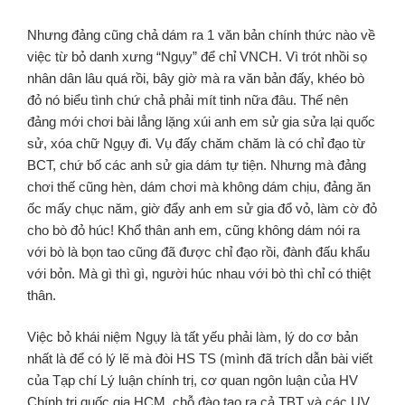
Nhưng đảng cũng chả dám ra 1 văn bản chính thức nào về
việc từ bỏ danh xưng “Ngụy” để chỉ VNCH. Vì trót nhồi sọ
nhân dân lâu quá rồi, bây giờ mà ra văn bản đấy, khéo bò
đỏ nó biểu tình chứ chả phải mít tinh nữa đâu. Thế nên
đảng mới chơi bài lẳng lặng xúi anh em sử gia sửa lại quốc
sử, xóa chữ Ngụy đi. Vụ đấy chăm chăm là có chỉ đạo từ
BCT, chứ bố các anh sử gia dám tự tiện. Nhưng mà đảng
chơi thế cũng hèn, dám chơi mà không dám chịu, đảng ăn
ốc mấy chục năm, giờ đẩy anh em sử gia đổ vỏ, làm cờ đỏ
cho bò đỏ húc! Khổ thân anh em, cũng không dám nói ra
với bò là bọn tao cũng đã được chỉ đạo rồi, đành đấu khẩu
với bỏn. Mà gì thì gì, người húc nhau với bò thì chỉ có thiệt
thân.
Việc bỏ khái niệm Ngụy là tất yếu phải làm, lý do cơ bản
nhất là để có lý lẽ mà đòi HS TS (mình đã trích dẫn bài viết
của Tạp chí Lý luận chính trị, cơ quan ngôn luận của HV
Chính trị quốc gia HCM, chỗ đào tạo ra cả TBT và các UV