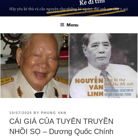
Hãy yêu kẻ thù và cầu nguyện cho những kẻ ngược đãi anh em (Mt 5,44)
Menu
10/07/2025
BY
PHUNG VAN
CÁI GIÁ CỦA TUYÊN TRUYỀN
NHỒI SỌ – Dương Quốc Chính