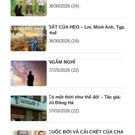
06/30/2026
(24)
ĐẤT CỦA HEO – Lm. Minh Anh, Tgp.
Huế
06/30/2026
(24)
NGẪM NGHĨ
07/25/2026
(22)
Có một thời như thế đó! – Tác giả:
Vũ Đông Hà
07/03/2026
(22)
CUỘC ĐỜI VÀ CÁI CHẾT CỦA CHA