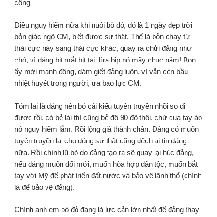
công!
Điều nguy hiểm nữa khi nuôi bò đỏ, đó là 1 ngày đẹp trời
bỏn giác ngộ CM, biết được sự thật. Thế là bỏn chạy từ
thái cực này sang thái cực khác, quay ra chửi đảng như
chó, vì đảng bịt mắt bịt tai, lừa bịp nó mấy chục năm! Bọn
ấy mới manh động, dám giết đảng luôn, vì vẫn còn bầu
nhiệt huyết trong người, ưa bạo lực CM.
Tóm lại là đảng nên bỏ cái kiểu tuyên truyền nhồi sọ đi
được rồi, có bẻ lái thì cũng bẻ độ 90 độ thôi, chứ cua tay áo
nó nguy hiểm lắm. Rồi lộng giả thành chân. Đảng có muốn
tuyên truyền lại cho đúng sự thật cũng đếch ai tin đảng
nữa. Rồi chính lũ bò do đảng tạo ra sẽ quay lại húc đảng,
nếu đảng muốn đổi mới, muốn hòa hợp dân tộc, muốn bắt
tay với Mỹ để phát triển đất nước và bảo vệ lãnh thổ (chính
là để bảo vệ đảng).
Chính anh em bò đỏ đang là lực cản lớn nhất để đảng thay