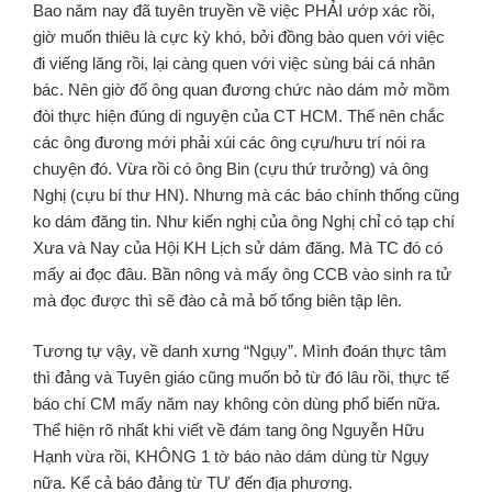
Bao năm nay đã tuyên truyền về việc PHẢI ướp xác rồi,
giờ muốn thiêu là cực kỳ khó, bởi đồng bào quen với việc
đi viếng lăng rồi, lại càng quen với việc sùng bái cá nhân
bác. Nên giờ đố ông quan đương chức nào dám mở mồm
đòi thực hiện đúng di nguyện của CT HCM. Thế nên chắc
các ông đương mới phải xúi các ông cựu/hưu trí nói ra
chuyện đó. Vừa rồi có ông Bin (cựu thứ trưởng) và ông
Nghị (cựu bí thư HN). Nhưng mà các báo chính thống cũng
ko dám đăng tin. Như kiến nghị của ông Nghị chỉ có tạp chí
Xưa và Nay của Hội KH Lịch sử dám đăng. Mà TC đó có
mấy ai đọc đâu. Bần nông và mấy ông CCB vào sinh ra tử
mà đọc được thì sẽ đào cả mả bố tổng biên tập lên.
Tương tự vậy, về danh xưng “Ngụy”. Mình đoán thực tâm
thì đảng và Tuyên giáo cũng muốn bỏ từ đó lâu rồi, thực tế
báo chí CM mấy năm nay không còn dùng phổ biến nữa.
Thể hiện rõ nhất khi viết về đám tang ông Nguyễn Hữu
Hạnh vừa rồi, KHÔNG 1 tờ báo nào dám dùng từ Ngụy
nữa. Kể cả báo đảng từ TƯ đến địa phương.