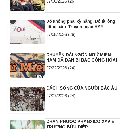
07/06/2026
(26)
Đó không phải kỹ năng. Đó là lòng
dũng cảm. Truyen ngan HAY
07/05/2026
(26)
CHUYỆN DÀI NGÔN NGỮ MIỀN
NAM ĐÃ DẦN BỊ BẮC CỘNG HÓA!
07/22/2026
(24)
CÁCH SỐNG CỦA NGƯỜI BẮC ÂU
07/07/2026
(24)
CHÂN PHƯỚC PHANXICÔ XAVIÊ
TRƯƠNG BỬU DIỆP