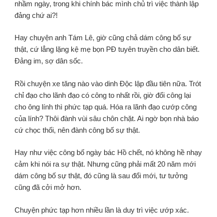
nhầm ngày, trong khi chính bác mình chủ trì việc thành lập
đảng chứ ai?!
Hay chuyện anh Tám Lê, giờ cũng chả dám công bố sự
thật, cứ lẳng lặng kệ mẹ bọn PĐ tuyên truyền cho dân biết.
Đảng im, sợ dân sốc.
Rồi chuyện xe tăng nào vào dinh Độc lập đầu tiên nữa. Trót
chỉ đạo cho lãnh đạo có công to nhất rồi, giờ đổi công lại
cho ông lính thì phức tạp quá. Hóa ra lãnh đạo cướp công
của lính? Thôi đành vùi sâu chôn chặt. Ai ngờ bọn nhà báo
cứ chọc thối, nên đành công bố sự thật.
Hay như việc công bố ngày bác Hồ chết, nó không hề nhạy
cảm khi nói ra sự thật. Nhưng cũng phải mất 20 năm mới
dám công bố sự thật, đó cũng là sau đổi mới, tư tưởng
cũng đã cởi mở hơn.
Chuyện phức tạp hơn nhiều lần là duy trì việc ướp xác.