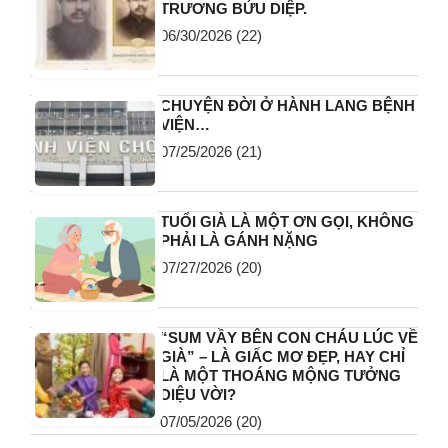
TRƯƠNG BỬU DIỆP.
06/30/2026
(22)
CHUYỆN ĐỜI Ở HÀNH LANG BỆNH
VIỆN…
07/25/2026
(21)
TUỔI GIÀ LÀ MỘT ƠN GỌI, KHÔNG
PHẢI LÀ GÁNH NẶNG
07/27/2026
(20)
“SUM VẦY BÊN CON CHÁU LÚC VỀ
GIÀ” – LÀ GIẤC MƠ ĐẸP, HAY CHỈ
LÀ MỘT THOÁNG MỘNG TƯỞNG
DIỆU VỜI?
07/05/2026
(20)