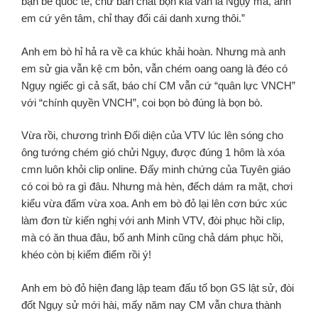
bạn bè quốc tế, chứ bản chất bọn kia vẫn là Ngụy mà, anh
em cứ yên tâm, chỉ thay đổi cái danh xưng thôi.”
Anh em bò hỉ hả ra về ca khúc khải hoàn. Nhưng mà anh
em sử gia vẫn kệ cm bỏn, vẫn chém oang oang là đéo có
Ngụy ngiếc gì cả sất, báo chí CM vẫn cứ “quân lực VNCH”
với “chính quyền VNCH”, coi bọn bò đúng là bọn bò.
Vừa rồi, chương trình Đối diện của VTV lúc lên sóng cho
ông tướng chém gió chửi Ngụy, được đúng 1 hôm là xóa
cmn luôn khỏi clip online. Đấy minh chứng của Tuyên giáo
có coi bò ra gì đâu. Nhưng mà hèn, đếch dám ra mặt, chơi
kiểu vừa đấm vừa xoa. Anh em bò đỏ lại lên cơn bức xúc
làm đơn từ kiến nghị với anh Minh VTV, đòi phục hồi clip,
mà có ăn thua đâu, bố anh Minh cũng chả dám phục hồi,
khéo còn bị kiểm điểm rồi ý!
Anh em bò đỏ hiện đang lập team đấu tố bọn GS lật sử, đòi
đốt Ngụy sử mới hài, mấy năm nay CM vẫn chưa thành