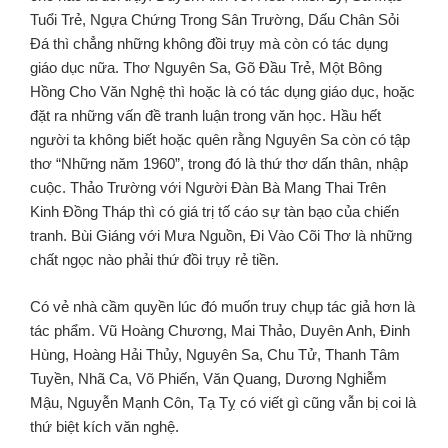
Tuổi Trẻ, Ngựa Chứng Trong Sân Trường, Dấu Chân Sỏi
Ðá thì chẳng những không đồi trụy mà còn có tác dụng
giáo dục nữa. Thơ Nguyên Sa, Gõ Ðầu Trẻ, Một Bông
Hồng Cho Văn Nghệ thì hoặc là có tác dụng giáo dục, hoặc
đặt ra những vấn đề tranh luận trong văn học. Hầu hết
người ta không biết hoặc quên rằng Nguyên Sa còn có tập
thơ “Những năm 1960”, trong đó là thứ thơ dấn thân, nhập
cuộc. Thảo Trường với Người Ðàn Bà Mang Thai Trên
Kinh Đồng Tháp thì có giá trị tố cáo sự tàn bạo của chiến
tranh. Bùi Giáng với Mưa Nguồn, Đi Vào Cõi Thơ là những
chất ngọc nào phải thứ đồi trụy rẻ tiền.
Có vẻ nhà cầm quyền lúc đó muốn truy chụp tác giả hơn là
tác phẩm. Vũ Hoàng Chương, Mai Thảo, Duyên Anh, Đinh
Hùng, Hoàng Hải Thủy, Nguyên Sa, Chu Tử, Thanh Tâm
Tuyền, Nhã Ca, Võ Phiến, Văn Quang, Dương Nghiễm
Mậu, Nguyễn Mạnh Côn, Tạ Tỵ có viết gì cũng vẫn bị coi là
thứ biệt kích văn nghệ.