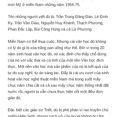
mới Mỹ ở miền Nam những năm 1954-75.
Tên những người viết đó là: Trần Trọng Đăng Đàn, Lê Đình
Ky, Trần Văn Giàu, Nguyễn Huy Khánh, Thạch Phương,
Phan Đắc Lập, Bùi Công Hùng và cả Lữ Phương.
Miền Nam có thể thua cuộc. Nhưng cái văn học đó không
có lý do gì bị xóa trắng oan uổng như thế. Bởi vì trong 20
năm sinh hoạt văn học đó, nó xác định cho thấy chỗ đứng
của nó với sắc thái và cá tính của một nền Văn học đích
thực. Một nền văn học mà sản phẩm của nó là kết quả của
tự do suy nghĩ, tự do sáng tác. Đấy là cái ưu vượt của sinh
hoạt văn học nghệ thuật miền Nam mà trong suốt mấy
chục năm chia cắt và cả sau mấy chục năm thống nhất đất
nước rồi, người ta vẫn chưa thực hiện nổi một điều đơn
giản đó.
Đặc biệt các giáo sư Triết, dù bị phê phán vì rao truyền chủ
nghĩa Hiện Sinh, nhưng sách vở của họ lại không bị cấm