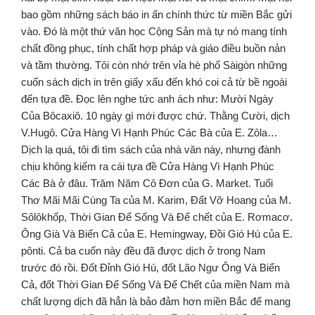
bao gồm những sách báo in ấn chính thức từ miền Bắc gửi
vào. Đó là một thứ văn học Cộng Sản mà tự nó mang tính
chất đồng phục, tính chất hợp pháp và giáo điều buồn nản
và tầm thường. Tôi còn nhớ trên vỉa hè phố Sàigòn những
cuốn sách dịch in trên giấy xấu đến khó coi cả từ bề ngoài
đến tựa đề. Đọc lên nghe tức anh ách như: Mười Ngày
Của Bôcaxiô. 10 ngày gì mới được chứ. Thằng Cười, dịch
V.Hugô. Cửa Hàng Vì Hạnh Phúc Các Bà của E. Zôla…
Dịch lạ quá, tôi đi tìm sách của nhà văn này, nhưng đành
chịu không kiếm ra cái tựa đề Cửa Hàng Vì Hạnh Phúc
Các Bà ở đâu. Trăm Năm Cô Ðơn của G. Market. Tuổi
Thơ Mãi Mãi Cùng Ta của M. Karim, Đất Vỡ Hoang của M.
Sôlôkhốp, Thời Gian Ðể Sống Và Ðể chết của E. Rơmacơ.
Ông Già Và Biển Cả của E. Hemingway, Đồi Gió Hú của E.
pônti. Cả ba cuốn này đều đã được dịch ở trong Nam
trước đó rồi. Đốt Đỉnh Gió Hú, đốt Lão Ngư Ông Và Biển
Cả, đốt Thời Gian Ðể Sống Và Ðể Chết của miền Nam mà
chất lượng dịch đã hẳn là bảo đảm hơn miền Bắc để mang