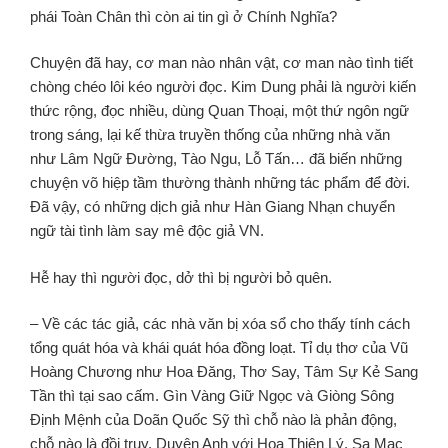
phái Toàn Chân thì còn ai tin gì ở Chính Nghĩa?
Chuyện đã hay, cơ man nào nhân vật, cơ man nào tình tiết
chòng chéo lôi kéo người đọc. Kim Dung phải là người kiến
thức rộng, đọc nhiều, dùng Quan Thoại, một thứ ngôn ngữ
trong sáng, lại kế thừa truyền thống của những nhà văn
như Lâm Ngữ Đường, Tào Ngu, Lỗ Tấn… đã biến những
chuyện võ hiệp tầm thường thành những tác phẩm để đời.
Đã vậy, có những dịch giả như Hàn Giang Nhạn chuyển
ngữ tài tình làm say mê độc giả VN.
Hễ hay thì người đọc, dở thì bị người bỏ quên.
– Về các tác giả, các nhà văn bị xóa sổ cho thấy tính cách
tổng quát hóa và khái quát hóa đồng loạt. Tỉ dụ thơ của Vũ
Hoàng Chương như Hoa Đăng, Thơ Say, Tâm Sự Kẻ Sang
Tần thì tại sao cấm. Gìn Vàng Giữ Ngọc và Giòng Sông
Định Mệnh của Doãn Quốc Sỹ thì chỗ nào là phản động,
chỗ nào là đồi trụy. Duyên Anh với Hoa Thiên Lý, Sa Mạc