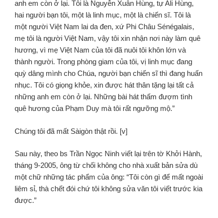
anh em còn ở lại. Tôi là Nguyễn Xuân Hùng, tự Ali Hùng,
hai người bạn tôi, một là linh mục, một là chiến sĩ. Tôi là
một người Việt Nam lai da đen, xứ Phi Châu Sénégalais,
mẹ tôi là người Việt Nam, vậy tôi xin nhận nơi này làm quê
hương, vì mẹ Việt Nam của tôi đã nuôi tôi khôn lớn và
thành người. Trong phòng giam của tôi, vị linh mục đang
quỳ dâng mình cho Chúa, người bạn chiến sĩ thì đang huấn
nhục. Tôi có giọng khỏe, xin được hát thân tặng lại tất cả
những anh em còn ở lại. Những bài hát thấm đượm tình
quê hương của Phạm Duy mà tôi rất ngưỡng mộ.”
Chúng tôi đã mất Sàigòn thật rồi. [v]
Sau này, theo bs Trần Ngọc Ninh viết lại trên tờ Khởi Hành,
tháng 9-2005, ông từ chối không cho nhà xuất bản sửa dù
một chữ những tác phẩm của ông: “Tôi còn gì để mất ngoài
liêm sỉ, thà chết đói chứ tôi không sửa văn tôi viết trước kia
được.”