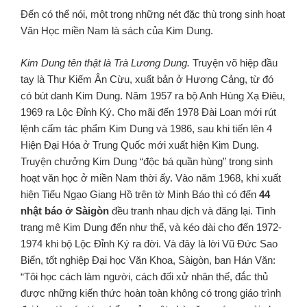
Đến có thể nói, một trong những nét đặc thù trong sinh hoạt
Văn Học miền Nam là sách của Kim Dung.
Kim Dung tên thật là Trà Lương Dung.
Truyện võ hiệp đầu
tay là Thư Kiếm Ân Cừu, xuất bản ở Hương Cảng, từ đó
có bút danh Kim Dung. Năm 1957 ra bộ Anh Hùng Xạ Điêu,
1969 ra Lộc Đỉnh Ký. Cho mãi đến 1978 Đài Loan mới rút
lệnh cấm tác phẩm Kim Dung và 1986, sau khi tiến lên 4
Hiện Ðại Hóa ở Trung Quốc mới xuất hiện Kim Dung.
Truyện chưởng Kim Dung “độc bá quần hùng” trong sinh
hoạt văn học ở miền Nam thời ấy. Vào năm 1968, khi xuất
hiện Tiếu Ngạo Giang Hồ trên tờ Minh Báo thì có đến
44
nhật báo ở Sàigòn
đều tranh nhau dịch và đăng lại. Tình
trạng mê Kim Dung đến như thế, và kéo dài cho đến 1972-
1974 khi bộ Lộc Đỉnh Ký ra đời. Và đây là lời Vũ Đức Sao
Biển, tốt nghiệp Đại học Văn Khoa, Sàigòn, ban Hán Văn:
“Tôi học cách làm người, cách đối xử nhân thế, đắc thủ
được những kiến thức hoàn toàn không có trong giáo trình