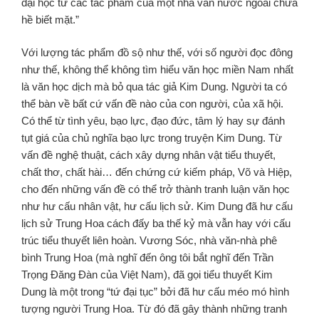
đại học từ các tác phẩm của một nhà văn nước ngoài chưa
hề biết mặt.”
Với lượng tác phẩm đồ sộ như thế, với số người đọc đông
như thế, không thể không tìm hiểu văn học miền Nam nhất
là văn học dịch mà bỏ qua tác giả Kim Dung. Người ta có
thể bàn về bất cứ vấn đề nào của con người, của xã hội.
Có thể từ tình yêu, bạo lực, đạo đức, tâm lý hay sự đánh
tụt giá của chủ nghĩa bạo lực trong truyện Kim Dung. Từ
vấn đề nghệ thuật, cách xây dựng nhân vật tiểu thuyết,
chất thơ, chất hài… đến chứng cứ kiếm pháp, Võ và Hiệp,
cho đến những vấn đề có thể trở thành tranh luận văn học
như hư cấu nhân vật, hư cấu lịch sử. Kim Dung đã hư cấu
lịch sử Trung Hoa cách đấy ba thế kỷ mà vẫn hay với cấu
trúc tiểu thuyết liên hoàn. Vương Sóc, nhà văn-nhà phê
bình Trung Hoa (mà nghĩ đến ông tôi bắt nghĩ đến Trần
Trọng Đăng Đàn của Việt Nam), đã gọi tiểu thuyết Kim
Dung là một trong “tứ đại tục” bởi đã hư cấu méo mó hình
tượng người Trung Hoa. Từ đó đã gây thành những tranh