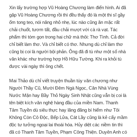
Xin lấy trường hợp Vũ Hoàng Chương làm điển hình. Ai đã
gặp Vũ Hoàng Chương rồi thì đều thấy đó là một thi sĩ gầy
ốm tong teo, nói năng nhỏ nhẹ, lúc nào cũng ăn mặc rất
chải chuốt, tươm tất, đầu chải mượt với cà rà vạt. Tác
phẩm thì tóm gọn trong hai chữ mà thôi: Thơ Tình. Cả đời
chỉ biết làm thơ. Và chỉ biết có thơ. Nhưng dù chỉ làm thơ
cũng bị coi là người bội phản. Ông đã đi tù như một số nhà
văn khác như trường hợp Hồ Hữu Tường. Khi ra khỏi tù
được vài ngày thì ông chết.
Mai Thảo dù chỉ viết truyện thuần túy văn chương như
Người Thầy Cũ, Mười Ðêm Ngà Ngọc, Căn Nhà Vùng
Nước Mặn hay Bầy Thỏ Ngày Sinh Nhật cũng vẫn bị coi là
tên biệt kích văn nghệ hàng đầu của miền Nam. Thanh
Tâm Tuyền dù siêu thực hay lãng đãng bí hiểm như Tôi
Không Còn Cô Ðộc, Bếp Lửa, Cát Lầy cũng là kẻ cấy mầm
độc tư tưởng ngoại lai thoái hóa. Hủy diệt các niềm tin thì
đã có Thanh Tâm Tuyền, Phạm Công Thiện. Duyên Anh có