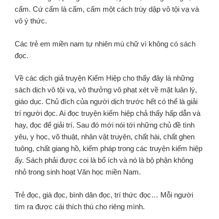
cấm. Cứ cấm là cấm, cấm một cách trùy dập vô tội vạ và
vô ý thức.
Các trẻ em miền nam tự nhiên mù chữ vì không có sách
đọc.
Về các dịch giả truyện Kiếm Hiệp cho thấy đây là những
sách dịch vô tội vạ, vô thưởng vô phạt xét về mặt luân lý,
giáo dục. Chủ đích của người dịch trước hết có thể là giải
trí người đọc. Ai đọc truyện kiếm hiệp chả thấy hấp dẫn và
hay, đọc để giải trí. Sau đó mới nói tới những chủ đề tình
yêu, y học, võ thuật, nhân vật truyện, chất hài, chất ghen
tuông, chất giang hồ, kiếm pháp trong các truyện kiếm hiệp
ấy. Sách phải được coi là bổ ích và nó là bộ phận không
nhỏ trong sinh hoạt Văn học miền Nam.
Trẻ đọc, già đọc, bình dân đọc, trí thức đọc… Mỗi người
tìm ra được cái thích thú cho riêng mình.