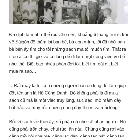
Đã định tâm như thế rồi. Cho nên, khoảng 6 tháng trước khi
về Sàigòn để thăm lại bạn bè, bà con mình, tôi đã nhờ bạn
bè bên ấy tìm cho tôi những sách mà tôi muốn tìm. Thật ra
ít có ai có thì giờ và có lòng để đi làm một công việc vô bổ
như thế. Biết bao nhiêu phần đời tôi, biết tìm cái gì, biết
mua ra sao…
…Rất may là tôi còn những người bạn có lòng để tâm giúp
đỡ, tên anh là Hồ Công Danh. Đó không phải là đi mua
sách cũ mà là một việc truy lùng, sục sạo, mò mẫm đầy
bất trắc và may rủi, nhưng cũng đầy thú vị và mủi lòng.
Bởi vì sách vở thời ấy, số phận nó như số phận người. Nó
cũng phải trốn chạy, chui rúc, ẩn náu. Chúng cũng rơi vào
cảnh mồ côi cha mẹ, cảnh lạc đàn, cảnh tan nát, cảnh tan