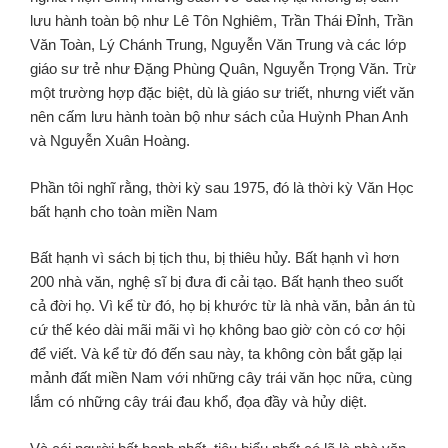
lưu hành toàn bộ như Lê Tôn Nghiêm, Trần Thái Đỉnh, Trần
Văn Toàn, Lý Chánh Trung, Nguyễn Văn Trung và các lớp
giáo sư trẻ như Đặng Phùng Quân, Nguyễn Trọng Văn. Trừ
một trường hợp đặc biệt, dù là giáo sư triết, nhưng viết văn
nên cấm lưu hành toàn bộ như sách của Huỳnh Phan Anh
và Nguyễn Xuân Hoàng.
Phần tôi nghĩ rằng, thời kỳ sau 1975, đó là thời kỳ Văn Học
bất hạnh cho toàn miền Nam
Bất hạnh vì sách bị tịch thu, bị thiêu hủy. Bất hạnh vì hơn
200 nhà văn, nghệ sĩ bị đưa đi cải tạo. Bất hạnh theo suốt
cả đời họ. Vì kể từ đó, họ bị khước từ là nhà văn, bản án tù
cứ thế kéo dài mãi mãi vì họ không bao giờ còn có cơ hội
để viết. Và kể từ đó đến sau này, ta không còn bắt gặp lại
mảnh đất miền Nam với những cây trái văn học nữa, cùng
lắm có những cây trái đau khổ, đọa đầy và hủy diệt.