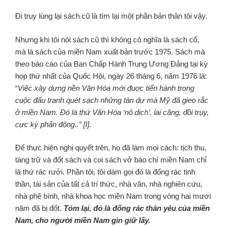
Đi truy lùng lại sách cũ là tìm lại một phần bản thân tôi vậy.
Nhưng khi tôi nói sách cũ thì không có nghĩa là sách cổ,
mà là sách của miền Nam xuất bản trước 1975. Sách mà
theo báo cáo của Ban Chấp Hành Trung Ương Đảng tại kỳ
họp thứ nhất của Quốc Hội, ngày 26 tháng 6, năm 1976 là:
“
Việc xây dựng nền Văn Hóa mới đuợc tiến hành trong
cuộc đấu tranh quét sạch những tàn dư mà Mỹ đã gieo rắc
ở miền Nam. Đó là thứ Văn Hóa ‘nô dịch’, lai căng, đồi trụy,
cực kỳ phản động..” [I].
Để thực hiện nghị quyết trên, họ đã làm mọi cách: tịch thu,
tàng trữ và đốt sách và coi sách vở báo chí miền Nam chỉ
là thứ rác rưởi. Phần tôi, tôi dám gọi đó là đống rác tinh
thần, tài sản của tất cả trí thức, nhà văn, nhà nghiên cứu,
nhà phê bình, nhà khoa học miền Nam trong vòng hai mươi
năm đã bị đốt.
Tóm lại, đó là đống rác thân yêu của miền
Nam, cho người miền Nam gìn giữ lấy.