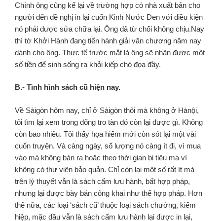
Chính ông cũng kể lại về trường hợp có nhà xuất bản cho
người đến đề nghị in lại cuốn Kinh Nước Ðen với điều kiện
nó phải được sửa chữa lại. Ông đã từ chối không chịu.Nay
thì tờ Khởi Hành đang tiến hành giải văn chương năm nay
dành cho ông. Thực tế trước mắt là ông sẽ nhận được một
số tiền để sinh sống ra khỏi kiếp chó đọa đầy.
B.- Tình hình sách cũ hiện nay.
Về Sàigòn hôm nay, chỉ ở Sàigòn thôi mà không ở Hànội,
tôi tìm lại xem trong đống tro tàn đó còn lại được gì. Không
còn bao nhiêu. Tôi thấy họa hiếm mới còn sót lại một vài
cuốn truyện. Và càng ngày, số lượng nó càng ít đi, vì mua
vào mà không bán ra hoặc theo thời gian bị tiêu ma vì
không có thư viện bảo quản. Chỉ còn lại một số rất ít mà
trên lý thuyết vẫn là sách cấm lưu hành, bất hợp pháp,
nhưng lại được bày bán công khai như thể hợp pháp. Hơn
thế nữa, các loại ‘sách cũ’ thuộc loại sách chưởng, kiếm
hiệp, mặc dầu vẫn là sách cấm lưu hành lại được in lại,