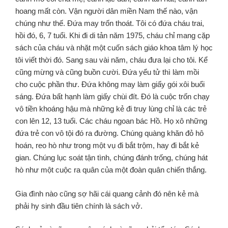
hoang mất còn. Vận người dân miền Nam thế nào, vận
chúng như thế. Đứa may trốn thoát. Tôi có đứa cháu trai,
hồi đó, 6, 7 tuổi. Khi đi di tản năm 1975, cháu chỉ mang cặp
sách của cháu và nhặt một cuốn sách giáo khoa tâm lý học
tôi viết thời đó. Sang sau vài năm, cháu đưa lại cho tôi. Kể
cũng mừng và cũng buồn cười. Đứa yểu tử thì làm mồi
cho cuộc phần thư. Đứa không may làm giấy gói xôi buổi
sáng. Đứa bất hạnh làm giấy chùi đít. Đó là cuộc trốn chạy
vô tiền khoáng hậu mà những kẻ đi truy lùng chỉ là các trẻ
con lên 12, 13 tuổi. Các cháu ngoan bác Hồ. Họ xô những
đứa trẻ con vô tội đó ra đường. Chúng quàng khăn đỏ hô
hoán, reo hò như trong một vụ đi bắt trộm, hay đi bắt kẻ
gian. Chúng lục soát tận tình, chúng đánh trống, chúng hát
hò như một cuộc ra quân của một đoàn quân chiến thắng.
Gia đình nào cũng sợ hãi cái quang cảnh đó nên kẻ mà
phải hy sinh đầu tiên chính là sách vở.