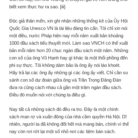
biết xem thực hư ra sao. [iii]
Độc giả thân mến, xin ghi nhận những thống kê của Ủy Hội
Quốc Gia Unesco VN là tài liệu đáng tin cẩn. Tôi chỉ xin nói
một điều, nước Pháp hiện nay mỗi năm xuất bản khoảng
1000 đầu sách tiểu thuyết mới. Làm sao VNCH có thể xuất
bản mỗi năm hơn 20 chục ngàn đầu sách một năm. Những
con số của ông Vũ Hạnh hay gì khác là một thổi phồng đến
phi sự thực. Tôi không dám bảo là ông ấy nói láo khoét.
Hãy trả lại các ông ấy những gì các ông ấy viết. Chỉ cần so
sánh con số dự đoán giữa ông và Trần Trọng Đăng Đàn
đưa ra cũng cách nhau cả gần một trăm ngàn đầu sách.
Điều đó muốn nói với chúng ta điều gì.
Nay tất cả những sách đó đều ra tro. Đây là một chính
sách man rợ và xuẩn động của nhà cầm quyền Hà Nội. Dĩ
nhiên, người ta đã không đốt hết mà mang bán, chính vì thế
nay còn rơi rớt lại một số nhỏ nơi các tiệm bán sách.