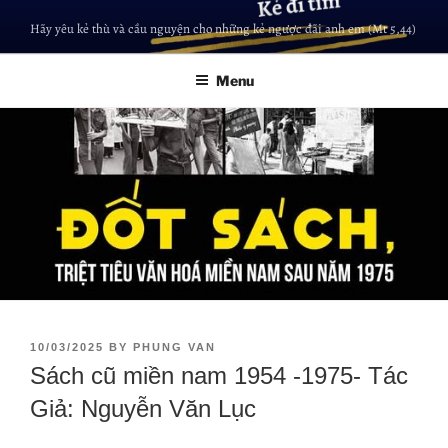
Hãy yêu kẻ thù và cầu nguyện cho những kẻ ngược đãi anh em (Mt 5,44)
Menu
10/03/2025
BY
PHUNG VAN
Sách cũ miền nam 1954 -1975- Tác
Giả: Nguyễn Văn Lục