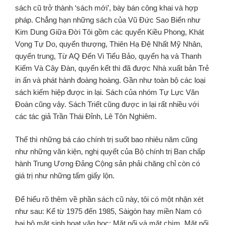
sách cũ trở thành ‘sách mới’, bày bán công khai và hợp
pháp. Chẳng hạn những sách của Vũ Đức Sao Biển như
Kim Dung Giữa Ðời Tôi gồm các quyển Kiều Phong, Khát
Vọng Tự Do, quyển thượng, Thiên Hạ Ðệ Nhất Mỹ Nhân,
quyển trung, Từ AQ Ðến Vi Tiểu Bảo, quyển hạ và Thanh
Kiếm Và Cây Ðàn, quyển kết thì đã được Nhà xuất bản Trẻ
in ấn và phát hành đoàng hoàng. Gần như toàn bộ các loại
sách kiếm hiệp được in lại. Sách của nhóm Tự Lực Văn
Đoàn cũng vậy. Sách Triết cũng được in lại rất nhiều với
các tác giả Trần Thái Đỉnh, Lê Tôn Nghiêm.
Thế thì những bá cáo chính trị suốt bao nhiêu năm cũng
như những văn kiện, nghị quyết của Bộ chính trị Ban chấp
hành Trung Ương Ðảng Cộng sản phải chăng chỉ còn có
giá trị như những tấm giấy lộn.
Để hiểu rõ thêm về phần sách cũ này, tôi có một nhận xét
như sau: Kể từ 1975 đến 1985, Sàigòn hay miền Nam có
hai bộ mặt sinh hoạt văn học: Mặt nổi và mặt chìm. Mặt nổi