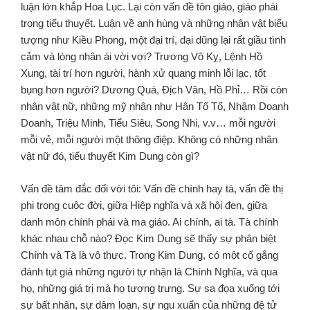
luận lớn khắp Hoa Lục. Lại còn vấn đề tôn giáo, giáo phái
trong tiểu thuyết. Luận về anh hùng và những nhân vật biểu
tượng như Kiều Phong, một đại trí, đại dũng lại rất giầu tình
cảm và lòng nhân ái vời vợi? Trương Vô Kỵ, Lệnh Hồ
Xung, tài trí hơn người, hành xử quang minh lỗi lạc, tốt
bụng hơn người? Dương Quá, Địch Vân, Hồ Phỉ… Rồi còn
nhân vật nữ, những mỹ nhân như Hân Tố Tố, Nhậm Doanh
Doanh, Triệu Minh, Tiểu Siêu, Song Nhi, v.v… mỗi người
mỗi vẻ, mỗi người một thông điệp. Không có những nhân
vật nữ đó, tiểu thuyết Kim Dung còn gì?
Vấn đề tâm đắc đối với tôi: Vấn đề chính hay tà, vấn đề thị
phi trong cuộc đời, giữa Hiệp nghĩa và xã hội đen, giữa
danh môn chính phái và ma giáo. Ai chính, ai tà. Tà chính
khác nhau chỗ nào? Đọc Kim Dung sẽ thấy sự phân biệt
Chính và Tà là vô thực. Trong Kim Dung, có một cố gắng
đánh tụt giá những người tự nhận là Chính Nghĩa, và qua
họ, những giá trị mà họ tượng trưng. Sự sa đọa xuống tới
sự bất nhân, sự dâm loạn, sự ngu xuẩn của những đệ tử