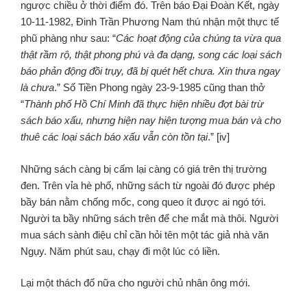
ngược chiều ở thời điểm đó. Trên báo Đại Ðoàn Kết, ngày
10-11-1982, Đinh Trần Phương Nam thú nhận một thực tế
phũ phàng như sau: “
Các hoạt động của chúng ta vừa qua
thật rầm rộ, thật phong phú và đa dạng, song các loại sách
báo phản động đồi trụy, đã bị quét hết chưa. Xin thưa ngay
là chưa
.” Số Tiền Phong ngày 23-9-1985 cũng than thở
“
Thành phố Hồ Chí Minh đã thực hiện nhiều đợt bài trừ
sách báo xấu, nhưng hiện nay hiện tượng mua
bán và cho
thuê các loại sách báo xấu vẫn còn tồn tại
.” [iv]
Những sách càng bị cấm lại càng có giá trên thị trường
đen. Trên vỉa hè phố, những sách từ ngoài đó được phép
bầy bán nằm chống mốc, cong queo ít được ai ngó tới.
Người ta bầy những sách trên để che mắt mà thôi. Người
mua sách sành điệu chỉ cần hỏi tên một tác giả nhà văn
Ngụy. Năm phút sau, chạy đi một lúc có liền.
Lại một thách đố nữa cho người chủ nhân ông mới.