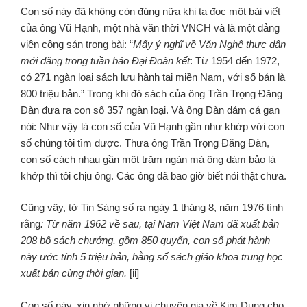
Con số này đã không còn đúng nữa khi ta đọc một bài viết
của ông Vũ Hạnh, một nhà văn thời VNCH và là một đảng
viên cộng sản trong bài: “
Mấy ý nghĩ về Văn Nghệ thực dân
mới đăng trong tuần báo Đại Đoàn kết
: Từ 1954 đến 1972,
có 271 ngàn loại sách lưu hành tại miền Nam, với số bản là
800 triệu bản.” Trong khi đó sách của ông Trần Trọng Đăng
Đàn đưa ra con số 357 ngàn loại. Và ông Đàn dám cả gan
nói: Như vậy là con số của Vũ Hạnh gần như khớp với con
số chúng tôi tìm được. Thưa ông Trần Trọng Đăng Đàn,
con số cách nhau gần một trăm ngàn mà ông dám bảo là
khớp thì tôi chịu ông. Các ông đã bao giờ biết nói thật chưa.
Cũng vậy, tờ Tin Sáng số ra ngày 1 tháng 8, năm 1976 tính
rằng
: Từ năm 1962 về sau, tại Nam Việt Nam đã xuất bản
208 bộ sách chưởng, gồm 850 quyển, con số phát hành
này ước tính 5 triệu bản, bằng số sách giáo khoa trung học
xuất bản cùng thời gian.
[ii]
Con số này, xin nhờ những vị chuyên gia về Kim Dung cho