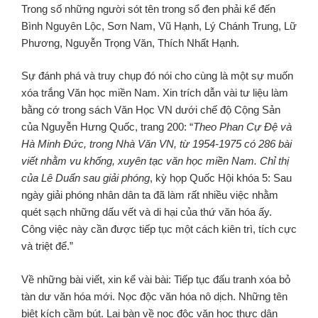
Trong số những người sót tên trong sổ đen phải kể đến
Bình Nguyên Lộc, Sơn Nam, Vũ Hạnh, Lý Chánh Trung, Lữ
Phương, Nguyễn Trọng Văn, Thích Nhất Hạnh.
Sự đánh phá và truy chụp đó nói cho cùng là một sự muốn
xóa trắng Văn học miền Nam. Xin trích dẫn vài tư liệu làm
bằng cớ trong sách Văn Học VN dưới chế độ Cộng Sản
của Nguyễn Hưng Quốc, trang 200: “
Theo Phan Cự Đệ và
Hà Minh Đức, trong Nhà Văn VN, từ 1954-1975 có 286 bài
viết nhằm vu khống, xuyên tạc văn học miền Nam. Chỉ thị
của Lê Duẩn sau giải phóng
, kỳ họp Quốc Hội khóa 5: Sau
ngày giải phóng nhân dân ta đã làm rất nhiều việc nhằm
quét sạch những dấu vết và di hại của thứ văn hóa ấy.
Công việc này cần được tiếp tục một cách kiên trì, tích cực
và triệt để.”
Về những bài viết, xin kể vài bài: Tiếp tục đấu tranh xóa bỏ
tàn dư văn hóa mới. Nọc độc văn hóa nô dịch. Những tên
biệt kích cầm bút. Lại bàn về nọc độc văn học thực dân