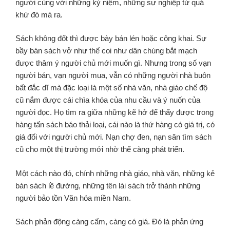
người cùng với những kỷ niệm, những sự nghiệp từ quá
khứ đó mà ra.
Sách không đốt thì được bày bán lén hoặc công khai. Sự
bầy bán sách vở như thế coi như dân chúng bắt mạch
được thâm ý người chủ mới muốn gì. Nhưng trong số vạn
người bán, vạn người mua, vẫn có những người nhà buôn
bất đắc dĩ mà đặc loại là một số nhà văn, nhà giáo chế độ
cũ nắm được cái chìa khóa của nhu cầu và ý nuốn của
người đọc. Họ tìm ra giữa những kẽ hở để thấy được trong
hàng tấn sách báo thải loại, cái nào là thứ hàng có giá trị, có
giá đối với người chủ mới. Nạn chợ đen, nạn săn tìm sách
cũ cho một thị trường mới nhờ thế càng phát triển.
Một cách nào đó, chính những nhà giáo, nhà văn, những kẻ
bán sách lề đường, những tên lái sách trở thành những
người bảo tồn Văn hóa miền Nam.
Sách phản động càng cấm, càng có giá. Đó là phản ứng