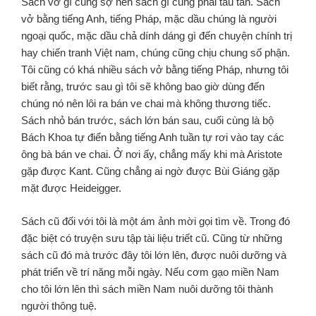
Sách vở gì cũng sợ nên sách gì cũng phải tẩu tán. Sách
vở bằng tiếng Anh, tiếng Pháp, mặc dầu chúng là người
ngoại quốc, mặc dầu chả dính dáng gì đến chuyện chính trị
hay chiến tranh Việt nam, chúng cũng chịu chung số phận.
Tôi cũng có khá nhiều sách vở bằng tiếng Pháp, nhưng tôi
biết rằng, trước sau gì tôi sẽ không bao giờ dùng đến
chúng nó nên lôi ra bán ve chai mà không thương tiếc.
Sách nhỏ bán trước, sách lớn bán sau, cuối cùng là bộ
Bách Khoa tự điển bằng tiếng Anh tuần tự rơi vào tay các
ông bà bán ve chai. Ở nơi ấy, chẳng mấy khi mà Aristote
gặp được Kant. Cũng chẳng ai ngờ được Bùi Giáng gặp
mặt được Heideigger.
Sách cũ đối với tôi là một ám ảnh mời gọi tìm về. Trong đó
đặc biệt có truyện sưu tập tài liệu triết cũ. Cũng từ những
sách cũ đó mà trước đây tôi lớn lên, được nuôi dưỡng và
phát triển về trí năng mỗi ngày. Nếu cơm gạo miền Nam
cho tôi lớn lên thì sách miền Nam nuôi dưỡng tôi thành
người thông tuệ.