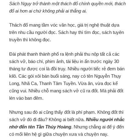
Sách Ngụy trở thành một thách đố chính quyền mới, thách
đố ai hơn ai chứ không phải ai thắng ai.
Thách đố mang tầm vóc văn học, giá trị nghệ thuật dựa
trên nhu cầu người đọc. Sách hay thì tìm đọc, sách tuyên
truyền thì không đọc.
Đài phát thanh thành phố ra lệnh phải thu nộp tất cả các
sách vở, báo chí, phim ảnh, tài liệu in ấn trước ngày 30
tháng tư được coi là đồi trụy. Nhiều người tiếc rẻ đem bán
kilô. Các gói xôi bán buổi sáng, nay có tên Nguyễn Thụy
Long, Nhã Ca, Thanh Tâm Tuyền. Vừa ăn, vừa đọc kể
cũng vui. Nhiều chỗ mang sách vở cũ ra đốt. Mà phải đốt
lén vào ban đêm.
Nhưng sau đó ai cũng thấy đốt là phí phạm. Không đốt thì
sách vở đó đi đâu? Không ai biết nữa.
Nhiều người nhắc
nhở đến tên Tần Thủy Hoàng
. Nhưng chẳng ai để ý đến
có mối liên hệ gì giữa chuyện xưa và chuyện nay.