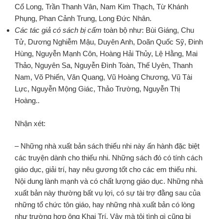
Cổ Long, Trần Thanh Vân, Nam Kim Thạch, Từ Khánh
Phụng, Phan Cảnh Trung, Long Đức Nhân.
Các tác giả có sách bị cấm
toàn bộ như: Bùi Giáng, Chu
Tử, Dương Nghiễm Mậu, Duyên Anh, Doãn Quốc Sỹ, Đinh
Hùng, Nguyễn Mạnh Côn, Hoàng Hải Thủy, Lệ Hằng, Mai
Thảo, Nguyên Sa, Nguyễn Đình Toàn, Thế Uyên, Thanh
Nam, Võ Phiến, Văn Quang, Vũ Hoàng Chương, Vũ Tài
Lực, Nguyễn Mộng Giác, Thảo Trường, Nguyễn Thị
Hoàng..
Nhận xét:
– Những nhà xuất bản sách thiếu nhi này ấn hành đặc biệt
các truyện dành cho thiếu nhi. Những sách đó có tính cách
giáo dục, giải trí, hay nêu gương tốt cho các em thiếu nhi.
Nội dung lành mạnh và có chất lượng giáo dục. Những nhà
xuất bản này thường bất vụ lợi, có sự tài trợ đằng sau của
những tổ chức tôn giáo, hay những nhà xuất bản có lòng
như trường hợp ông Khai Trí. Vậy mà tội tình gì cũng bị