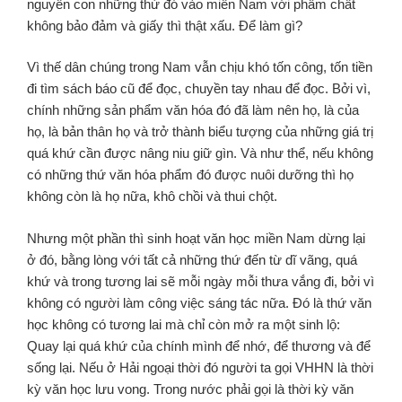
nguyên con những thứ đó vào miền Nam với phẩm chất
không bảo đảm và giấy thì thật xấu. Để làm gì?
Vì thế dân chúng trong Nam vẫn chịu khó tốn công, tốn tiền
đi tìm sách báo cũ để đọc, chuyền tay nhau để đọc. Bởi vì,
chính những sản phẩm văn hóa đó đã làm nên họ, là của
họ, là bản thân họ và trở thành biểu tượng của những giá trị
quá khứ cần được nâng niu giữ gìn. Và như thể, nếu không
có những thứ văn hóa phẩm đó được nuôi dưỡng thì họ
không còn là họ nữa, khô chồi và thui chột.
Nhưng một phần thì sinh hoạt văn học miền Nam dừng lại
ở đó, bằng lòng với tất cả những thứ đến từ dĩ vãng, quá
khứ và trong tương lai sẽ mỗi ngày mỗi thưa vắng đi, bởi vì
không có người làm công việc sáng tác nữa. Đó là thứ văn
học không có tương lai mà chỉ còn mở ra một sinh lộ:
Quay lại quá khứ của chính mình để nhớ, để thương và để
sống lại. Nếu ở Hải ngoại thời đó người ta gọi VHHN là thời
kỳ văn học lưu vong. Trong nước phải gọi là thời kỳ văn