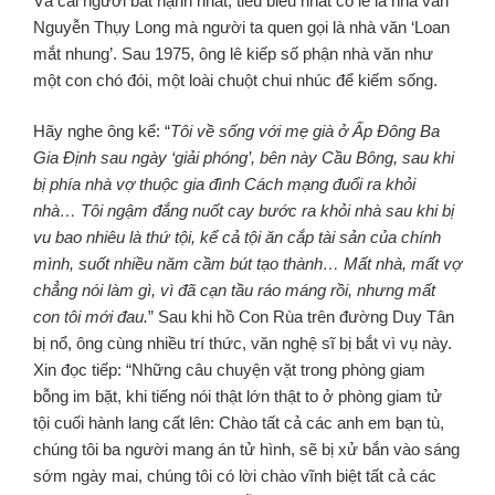
Và cái người bất hạnh nhất, tiêu biểu nhất có lẽ là nhà văn
Nguyễn Thụy Long mà người ta quen gọi là nhà văn ‘Loan
mắt nhung’. Sau 1975, ông lê kiếp số phận nhà văn như
một con chó đói, một loài chuột chui nhúc để kiếm sống.
Hãy nghe ông kể: “
Tôi về sống với mẹ già ở Ấp Đông Ba
Gia Định sau ngày ‘giải phóng’, bên này Cầu Bông, sau khi
bị phía nhà vợ thuộc gia đình Cách mạng đuổi ra khỏi
nhà… Tôi ngậm đắng nuốt cay bước ra khỏi nhà sau khi bị
vu bao nhiêu là thứ tội, kể cả tội ăn cắp tài sản của
chính
mình, suốt nhiều năm cầm bút tạo thành… Mất nhà, mất vợ
chẳng nói làm gì, vì đã cạn tầu ráo máng rồi, nhưng mất
con tôi mới đau.
” Sau khi hồ Con Rùa trên đường Duy Tân
bị nổ, ông cùng nhiều trí thức, văn nghệ sĩ bị bắt vì vụ này.
Xin đọc tiếp: “Những câu chuyện vặt trong phòng giam
bỗng im bặt, khi tiếng nói thật lớn thật to ở phòng giam tử
tội cuối hành lang cất lên: Chào tất cả các anh em bạn tù,
chúng tôi ba người mang án tử hình, sẽ bị xử bắn vào sáng
sớm ngày mai, chúng tôi có lời chào vĩnh biệt tất cả các