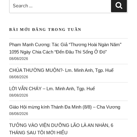
BÀI MỚI ĐĂNG TRONG TUẦN
Phạm Mạnh Cương: Tác Giả “Thương Hoài Ngàn Năm”
1095 Ngày Chia Cách “Đến Đâu Thì Sống Ở Đó”
08/08/2026
CHÚA THƯỜNG MUỘN?- Lm. Minh Anh, Tgp. Huế
08/08/2026
LỜI VẪN CHÁY – Lm. Minh Anh, Tgp. Huế
08/08/2026
Giáo Hội mừng kính Thánh Đa Minh (8/8) – Cha Vương
08/08/2026
TƯỞNG VÀO VIỆN DƯỠNG LÃO LÀ AN NHÀN, 6
THÁNG SAU TÔI MỚI HIỂU