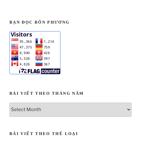
BẠN ĐỌC BỐN PHƯƠNG
BÀI VIẾT THEO THÁNG NĂM
BÀI VIẾT THEO THỂ LOẠI