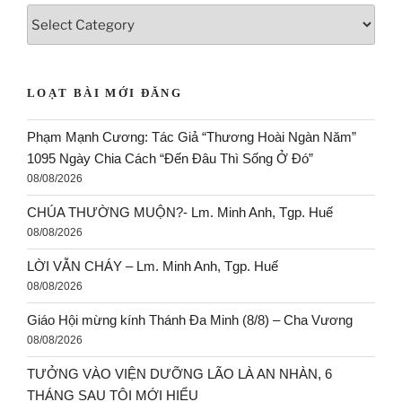
LOẠT BÀI MỚI ĐĂNG
Phạm Mạnh Cương: Tác Giả “Thương Hoài Ngàn Năm”
1095 Ngày Chia Cách “Đến Đâu Thì Sống Ở Đó”
08/08/2026
CHÚA THƯỜNG MUỘN?- Lm. Minh Anh, Tgp. Huế
08/08/2026
LỜI VẪN CHÁY – Lm. Minh Anh, Tgp. Huế
08/08/2026
Giáo Hội mừng kính Thánh Đa Minh (8/8) – Cha Vương
08/08/2026
TƯỞNG VÀO VIỆN DƯỠNG LÃO LÀ AN NHÀN, 6
THÁNG SAU TÔI MỚI HIỂU