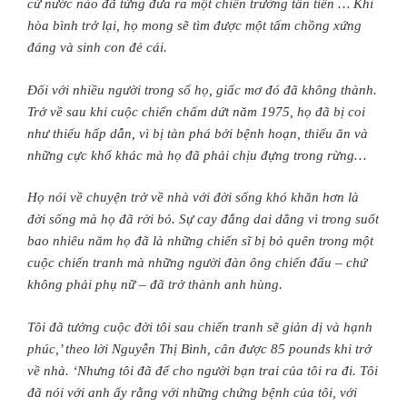
cứ nước nào đã từng đưa ra một chiến trường tân tiến … Khi
hòa bình trở lại, họ mong sẽ tìm được một tấm chồng xứng
đáng và sinh con đẻ cái.
Ðối với nhiều người trong số họ, giấc mơ đó đã không thành.
Trở về sau khi cuộc chiến chấm dứt năm 1975, họ đã bị coi
như thiếu hấp dẫn, vì bị tàn phá bởi bệnh hoạn, thiếu ăn và
những cực khổ khác mà họ đã phải chịu đựng trong rừng…
Họ nói về chuyện trở về nhà với đời sống khó khăn hơn là
đời sống mà họ đã rời bỏ. Sự cay đắng dai dẳng vì trong suốt
bao nhiêu năm họ đã là những chiến sĩ bị bỏ quên trong một
cuộc chiến tranh mà những người đàn ông chiến đấu – chứ
không phải phụ nữ – đã trở thành anh hùng.
Tôi đã tưởng cuộc đời tôi sau chiến tranh sẽ giản dị và hạnh
phúc,’ theo lời Nguyễn Thị Bình, cân được 85 pounds khi trở
về nhà. ‘Nhưng tôi đã để cho người bạn trai của tôi ra đi. Tôi
đã nói với anh ấy rằng với những chứng bệnh của tôi, với