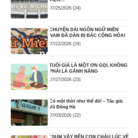
07/25/2026
(24)
CHUYỆN DÀI NGÔN NGỮ MIỀN
NAM ĐÃ DẦN BỊ BẮC CỘNG HÓA!
07/22/2026
(24)
TUỔI GIÀ LÀ MỘT ƠN GỌI, KHÔNG
PHẢI LÀ GÁNH NẶNG
07/27/2026
(23)
Có một thời như thế đó! – Tác giả:
Vũ Đông Hà
07/03/2026
(22)
“SUM VẦY BÊN CON CHÁU LÚC VỀ