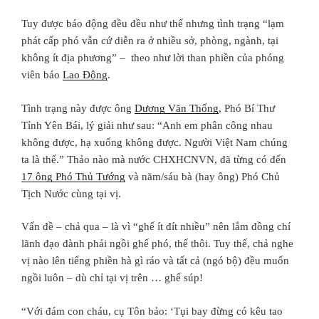
Tuy được báo động đều đều như thế nhưng tình trạng “
lạm
phát cấp phó
vẫn cứ diễn ra ở nhiều sở, phòng, ngành, tại
không ít địa phương” – theo như lời than phiền của phóng
viên báo
Lao Động
.
Tình trạng này được ông
Dương Văn Thống
, Phó Bí Thư
Tỉnh Yên Bái, lý giải như sau: “Anh em phân công nhau
không được, hạ xuống không được. Người Việt Nam chúng
ta là thế.” Thảo nào mà nước CHXHCNVN, đã từng có đến
17 ông Phó Thủ Tướng
và năm/sáu bà (hay ông) Phó Chủ
Tịch Nước cùng tại vị.
Vấn đề – chả qua – là vì “ghế ít đít nhiều” nên lắm đồng chí
lãnh đạo đành phải ngồi ghế phó, thế thôi. Tuy thế, chả nghe
vị nào lên tiếng phiền hà gì ráo và tất cả (ngó bộ) đều muốn
ngồi luôn – dù chỉ tại vị trên … ghế súp!
“Với đám con cháu, cụ Tôn bảo: ‘Tụi bay đừng có kêu tao