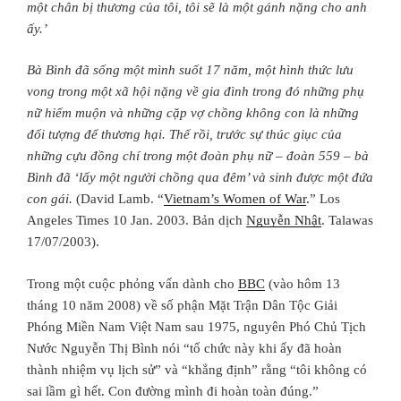
một chân bị thương của tôi, tôi sẽ là một gánh nặng cho anh
ấy.’
Bà Bình đã sống một mình suốt 17 năm, một hình thức lưu
vong trong một xã hội nặng về gia đình trong đó những phụ
nữ hiếm muộn và những cặp vợ chồng không con là những
đối tượng để thương hại. Thế rồi, trước sự thúc giục của
những cựu đồng chí trong một đoàn phụ nữ – đoàn 559 – bà
Bình đã ‘lấy một người chồng qua đêm’ và sinh được một đứa
con gái.
(David Lamb. “
Vietnam’s Women of War
.” Los
Angeles Times 10 Jan. 2003. Bản dịch
Nguyễn Nhật
. Talawas
17/07/2003).
Trong một cuộc phỏng vấn dành cho
BBC
(vào hôm 13
tháng 10 năm 2008) về số phận Mặt Trận Dân Tộc Giải
Phóng Miền Nam Việt Nam sau 1975, nguyên Phó Chủ Tịch
Nước Nguyễn Thị Bình nói “tổ chức này khi ấy đã hoàn
thành nhiệm vụ lịch sử” và “khẳng định” rằng “tôi không có
sai lầm gì hết. Con đường mình đi hoàn toàn đúng.”