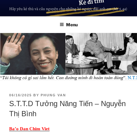
Hãy yêu kẻ thù và cầu nguyện cho những kẻ ngược đãi anh em (Mt 5,44)
Menu
06/16/2025
BY
PHUNG VAN
S.T.T.D Tưởng Năng Tiến – Nguyễn
Thị Bình
Ba’o Dan Chim Viet