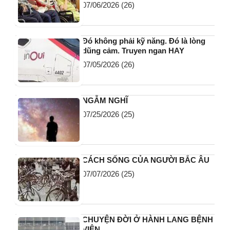
07/06/2026
(26)
Đó không phải kỹ năng. Đó là lòng
dũng cảm. Truyen ngan HAY
07/05/2026
(26)
NGẪM NGHĨ
07/25/2026
(25)
CÁCH SỐNG CỦA NGƯỜI BẮC ÂU
07/07/2026
(25)
CHUYỆN ĐỜI Ở HÀNH LANG BỆNH
VIỆN…