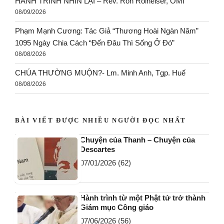
HÀNH TRÌNH NHÌN LẠI – Rev. Ron Rolheiser, OMI
08/09/2026
Phạm Mạnh Cương: Tác Giả “Thương Hoài Ngàn Năm”
1095 Ngày Chia Cách “Đến Đâu Thì Sống Ở Đó”
08/08/2026
CHÚA THƯỜNG MUỘN?- Lm. Minh Anh, Tgp. Huế
08/08/2026
BÀI VIẾT ĐƯỢC NHIỀU NGƯỜI ĐỌC NHẤT
Chuyện của Thanh – Chuyện của
Descartes
07/01/2026
(62)
Hành trình từ một Phật tử trở thành
Giám mục Công giáo
07/06/2026
(56)