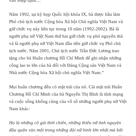
vào Hiệp định…
Năm 1992, tại kỳ họp Quốc hội khóa IX, bà được bầu làm
Phó chủ tịch nước Cộng hòa Xã hội Chủ nghĩa Việt Nam và
giữ chức vụ này liên tục trong 10 năm (1992-2002). Bà là
người phụ nữ Việt Nam thứ hai giữ chức vụ phó nguyên thủ
và là người phụ nữ Việt Nam đầu tiên giữ chức vụ Phó chủ
tịch nước. Năm 2001,
Chủ tịch nước
Trần Đức Lương
trao
tặng cho bà
Huân chương Hồ Chí Minh
để ghi nhận những
công lao to lớn của bà đối với
Đảng Cộng sản Việt Nam
và
Nhà nước
Cộng hòa Xã hội chủ nghĩa Việt Nam
.”
Mọi huân chương đều có mặt trái của nó. Cái mặt trái Huân
Chương Hồ Chí Minh của bà Nguyễn Thị Bình là tính mạng
và cuộc sống khống cùng của vô số những người phụ nữ Việt
Nam khác:
Họ là những cô gái thời chiến, những thiếu nữ tình nguyện
đầu quân vào một trong những đội nữ binh lớn nhất mà bất