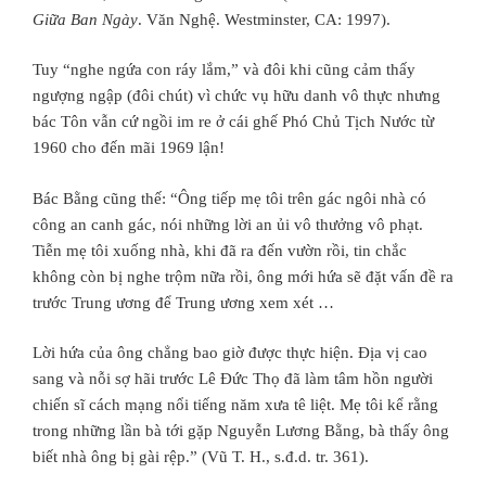
Giữa Ban Ngày
. Văn Nghệ. Westminster, CA: 1997).
Tuy “nghe ngứa con ráy lắm,” và đôi khi cũng cảm thấy
ngượng ngập (đôi chút) vì chức vụ hữu danh vô thực nhưng
bác Tôn vẫn cứ ngồi im re ở cái ghế Phó Chủ Tịch Nước từ
1960 cho đến mãi 1969 lận!
Bác Bằng cũng thế: “Ông tiếp mẹ tôi trên gác ngôi nhà có
công an canh gác, nói những lời an ủi vô thưởng vô phạt.
Tiễn mẹ tôi xuống nhà, khi đã ra đến vườn rồi, tin chắc
không còn bị nghe trộm nữa rồi, ông mới hứa sẽ đặt vấn đề ra
trước Trung ương để Trung ương xem xét …
Lời hứa của ông chẳng bao giờ được thực hiện. Ðịa vị cao
sang và nỗi sợ hãi trước Lê Ðức Thọ đã làm tâm hồn người
chiến sĩ cách mạng nổi tiếng năm xưa tê liệt. Mẹ tôi kể rằng
trong những lần bà tới gặp Nguyễn Lương Bằng, bà thấy ông
biết nhà ông bị gài rệp.” (Vũ T. H., s.đ.d. tr. 361).