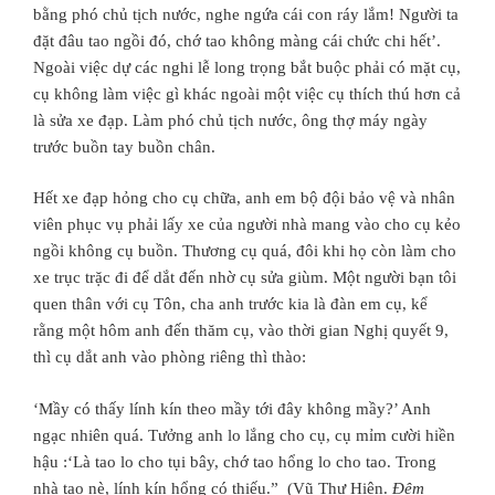
bằng phó chủ tịch nước, nghe ngứa cái con ráy lắm! Người ta
đặt đâu tao ngồi đó, chớ tao không màng cái chức chi hết’.
Ngoài việc dự các nghi lễ long trọng bắt buộc phải có mặt cụ,
cụ không làm việc gì khác ngoài một việc cụ thích thú hơn cả
là sửa xe đạp. Làm phó chủ tịch nước, ông thợ máy ngày
trước buồn tay buồn chân.
Hết xe đạp hỏng cho cụ chữa, anh em bộ đội bảo vệ và nhân
viên phục vụ phải lấy xe của người nhà mang vào cho cụ kẻo
ngồi không cụ buồn. Thương cụ quá, đôi khi họ còn làm cho
xe trục trặc đi để dắt đến nhờ cụ sửa giùm. Một người bạn tôi
quen thân với cụ Tôn, cha anh trước kia là đàn em cụ, kể
rằng một hôm anh đến thăm cụ, vào thời gian Nghị quyết 9,
thì cụ dắt anh vào phòng riêng thì thào:
‘Mầy có thấy lính kín theo mầy tới đây không mầy?’ Anh
ngạc nhiên quá. Tưởng anh lo lắng cho cụ, cụ mỉm cười hiền
hậu :‘Là tao lo cho tụi bây, chớ tao hổng lo cho tao. Trong
nhà tao nè, lính kín hổng có thiếu.” (Vũ Thư Hiên.
Đêm