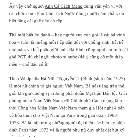
Ấy vậy chớ người
Anh Cả Cách Mạng
cũng vẫn yên vị với
cái chức danh Phó Chủ Tịch Nước đúng mười năm chẵn, dù
biết rằng cái ghế này có rệp.
Thế mới biết lợi danh – hay người xưa còn gọi là cái bả vinh
hoa – luôn là miếng mồi hấp dẫn đối với chúng sinh, bất kể
thời nào, và bất phân giới tính. Bà Bình cũng ngồi êm ru ở cái
ghế PCT, dù chỉ ngồi chơi/xơi nước (đâu) cũng cỡ một thập
niên – chớ đâu có ít!
Theo
Wikipedia Hà Nội
: “Nguyễn Thị Bình (sinh năm
1927
)
là một nữ chính trị gia người
Việt Nam
. Bà nổi tiếng trên thế
giới khi giữ cương vị Trưởng phái đoàn
Mặt trận Dân tộc Giải
phóng miền Nam Việt Nam
, rồi
Chính phủ Cách mạng lâm
thời Cộng hòa Miền Nam Việt Nam
tham gia Hội nghị 4 bên
về hòa bình cho Việt Nam tại Paris trong giai đoạn 1968-
1973. Bà là một trong những người đại diện các bên ký
hiệp
định Paris
năm 1973 và là người phụ nữ duy nhất đặt bút ký