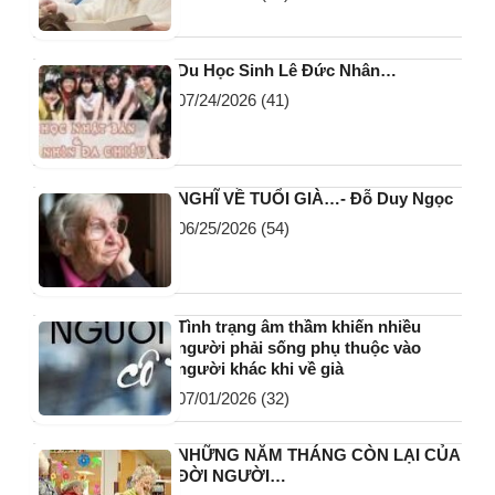
Du Học Sinh Lê Đức Nhân…
07/24/2026
(41)
NGHĨ VỀ TUỔI GIÀ…- Đỗ Duy Ngọc
06/25/2026
(54)
Tình trạng âm thầm khiến nhiều
người phải sống phụ thuộc vào
người khác khi về già
07/01/2026
(32)
NHỮNG NĂM THÁNG CÒN LẠI CỦA
ĐỜI NGƯỜI…