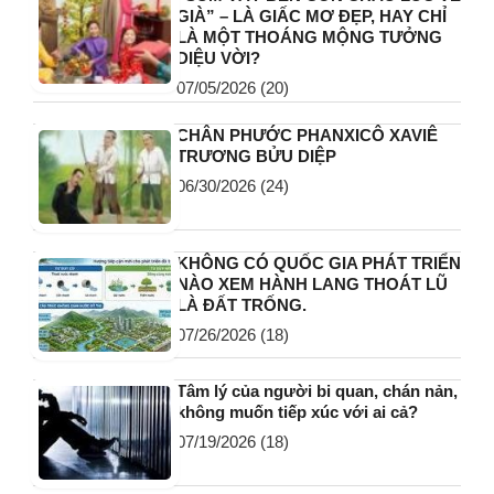
GIÀ” – LÀ GIẤC MƠ ĐẸP, HAY CHỈ
LÀ MỘT THOÁNG MỘNG TƯỞNG
DIỆU VỜI?
07/05/2026
(20)
CHÂN PHƯỚC PHANXICÔ XAVIÊ
TRƯƠNG BỬU DIỆP
06/30/2026
(24)
KHÔNG CÓ QUỐC GIA PHÁT TRIỂN
NÀO XEM HÀNH LANG THOÁT LŨ
LÀ ĐẤT TRỐNG.
07/26/2026
(18)
Tâm lý của người bi quan, chán nản,
không muốn tiếp xúc với ai cả?
07/19/2026
(18)