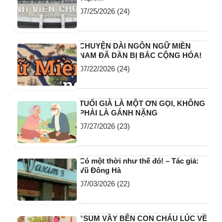
07/25/2026
(24)
CHUYỆN DÀI NGÔN NGỮ MIỀN
NAM ĐÃ DẦN BỊ BẮC CỘNG HÓA!
07/22/2026
(24)
TUỔI GIÀ LÀ MỘT ƠN GỌI, KHÔNG
PHẢI LÀ GÁNH NẶNG
07/27/2026
(23)
Có một thời như thế đó! – Tác giả:
Vũ Đông Hà
07/03/2026
(22)
“SUM VẦY BÊN CON CHÁU LÚC VỀ