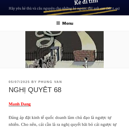
Hãy yêu kẻ thù và cầu nguyện cho những kẻ ngược đãi anh em (Mt 5,44)
Menu
05/07/2025
BY
PHUNG VAN
NGHỊ QUYÊT 68
Manh Dang
Đảng áp đặt kinh tế quốc doanh làm chủ đạo là ngược tự
nhiên. Cho nên, cái cần là ra nghị quyết bãi bỏ cái ngược tự