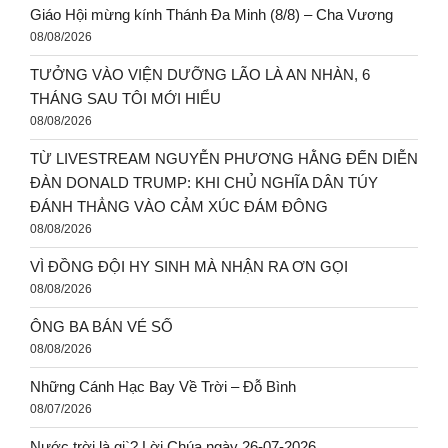
Giáo Hội mừng kính Thánh Đa Minh (8/8) – Cha Vương
08/08/2026
TƯỞNG VÀO VIỆN DƯỠNG LÃO LÀ AN NHÀN, 6
THÁNG SAU TÔI MỚI HIỂU
08/08/2026
TỪ LIVESTREAM NGUYỄN PHƯƠNG HẰNG ĐẾN DIỄN
ĐÀN DONALD TRUMP: KHI CHỦ NGHĨA DÂN TÚY
ĐÁNH THẲNG VÀO CẢM XÚC ĐÁM ĐÔNG
08/08/2026
VÌ ĐỒNG ĐỘI HY SINH MÀ NHẬN RA ƠN GỌI
08/08/2026
ÔNG BA BÁN VÉ SỐ
08/08/2026
Những Cánh Hạc Bay Về Trời – Đỗ Bình
08/07/2026
Nước trời là gi`? Lời Chúa ngày 26-07-2026