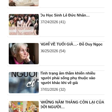
Du Học Sinh Lê Đức Nhân…
07/24/2026
(41)
NGHĨ VỀ TUỔI GIÀ…- Đỗ Duy Ngọc
06/25/2026
(54)
Tình trạng âm thầm khiến nhiều
người phải sống phụ thuộc vào
người khác khi về già
07/01/2026
(32)
NHỮNG NĂM THÁNG CÒN LẠI CỦA
ĐỜI NGƯỜI…