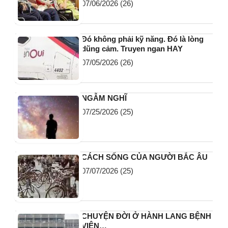
07/06/2026
(26)
Đó không phải kỹ năng. Đó là lòng
dũng cảm. Truyen ngan HAY
07/05/2026
(26)
NGẪM NGHĨ
07/25/2026
(25)
CÁCH SỐNG CỦA NGƯỜI BẮC ÂU
07/07/2026
(25)
CHUYỆN ĐỜI Ở HÀNH LANG BỆNH
VIỆN…