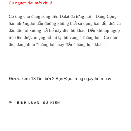
Cứ ngược đời mới chịu!
Có ông chú đang sống trên Dalat đã từng nói ” Đảng Cộng
Sản như người dẫn đường không biết sử dụng bản đồ, đưa cả
dân tộc rơi xuống hết hố này đến hố khác. Đến khi lóp ngóp
trèo lên được miệng hố thì lại hô vang “Thắng lợi”. Cứ như
thế, đảng đi từ “thắng lợi” này đến “thắng lợi” khác”.
Được xem 13 lần, bởi 2 Bạn Đọc trong ngày hôm nay
BÌNH LUẬN- SỰ KIỆN