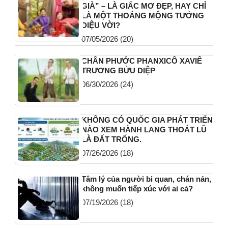
GIÀ” – LÀ GIẤC MƠ ĐẸP, HAY CHỈ
LÀ MỘT THOÁNG MỘNG TƯỞNG
DIỆU VỜI?
07/05/2026
(20)
CHÂN PHƯỚC PHANXICÔ XAVIÊ
TRƯƠNG BỬU DIỆP
06/30/2026
(24)
KHÔNG CÓ QUỐC GIA PHÁT TRIỂN
NÀO XEM HÀNH LANG THOÁT LŨ
LÀ ĐẤT TRỐNG.
07/26/2026
(18)
Tâm lý của người bi quan, chán nản,
không muốn tiếp xúc với ai cả?
07/19/2026
(18)