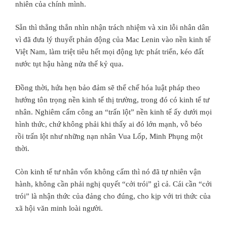
nhiên của chính mình.
Sẵn thì thẳng thắn nhìn nhận trách nhiệm và xin lỗi nhân dân
vì đã đưa lý thuyết phản động của Mac Lenin vào nền kinh tế
Việt Nam, làm triệt tiêu hết mọi động lực phát triển, kéo đất
nước tụt hậu hàng nửa thế kỷ qua.
Đồng thời, hứa hẹn bảo đảm sẽ thể chế hóa luật pháp theo
hướng tôn trọng nền kinh tế thị trường, trong đó có kinh tế tư
nhân. Nghiêm cấm công an “trấn lột” nền kinh tế ấy dưới mọi
hình thức, chứ không phải khi thấy ai đó lớn mạnh, vỗ béo
rồi trấn lột như những nạn nhân Vua Lốp, Minh Phụng một
thời.
Còn kinh tế tư nhân vốn không cấm thì nó đã tự nhiên vận
hành, không cần phải nghị quyết “cởi trói” gì cả. Cái cần “cởi
trói” là nhận thức của đảng cho đúng, cho kịp với tri thức của
xã hội văn minh loài người.