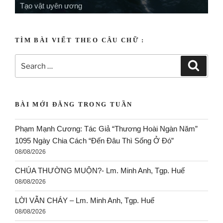
Tạo vật uyên ương
Tạo vật linh động
TÌM BÀI VIẾT THEO CÂU CHỮ :
BÀI MỚI ĐĂNG TRONG TUẦN
Phạm Mạnh Cương: Tác Giả “Thương Hoài Ngàn Năm”
1095 Ngày Chia Cách “Đến Đâu Thì Sống Ở Đó”
08/08/2026
CHÚA THƯỜNG MUỘN?- Lm. Minh Anh, Tgp. Huế
08/08/2026
LỜI VẪN CHÁY – Lm. Minh Anh, Tgp. Huế
08/08/2026