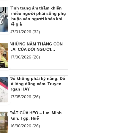
Tình trạng âm thầm khiến
nhiều người phải sống phụ
thuộc vào người khác khi
về già
07/01/2026
(32)
NHỮNG NĂM THÁNG CÒN
LẠI CỦA ĐỜI NGƯỜI…
07/06/2026
(26)
Đó không phải kỹ năng. Đó
là lòng dũng cảm. Truyen
ngan HAY
07/05/2026
(26)
ĐẤT CỦA HEO – Lm. Minh
Anh, Tgp. Huế
06/30/2026
(26)