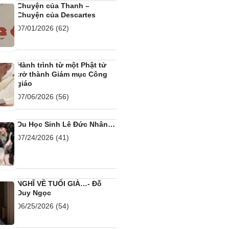
Chuyện của Thanh –
Chuyện của Descartes
07/01/2026
(62)
Hành trình từ một Phật tử
trở thành Giám mục Công
giáo
07/06/2026
(56)
Du Học Sinh Lê Đức Nhân…
07/24/2026
(41)
NGHĨ VỀ TUỔI GIÀ…- Đỗ
Duy Ngọc
06/25/2026
(54)