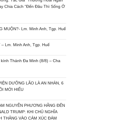
ng: Tác Giả “Thương Hoài Ngàn
y Chia Cách “Đến Đâu Thì Sống Ở
MUỘN?- Lm. Minh Anh, Tgp. Huế
– Lm. Minh Anh, Tgp. Huế
kính Thánh Đa Minh (8/8) – Cha
IỆN DƯỠNG LÃO LÀ AN NHÀN, 6
I MỚI HIỂU
EAM NGUYỄN PHƯƠNG HẰNG ĐẾN
NALD TRUMP: KHI CHỦ NGHĨA
H THẲNG VÀO CẢM XÚC ĐÁM