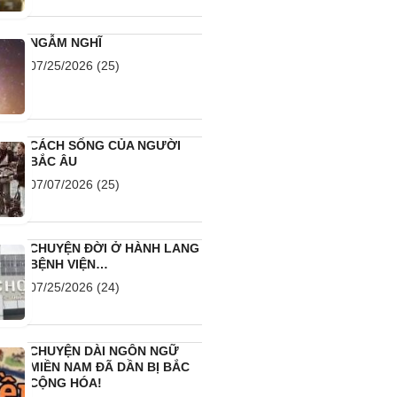
NGẪM NGHĨ
07/25/2026
(25)
CÁCH SỐNG CỦA NGƯỜI
BẮC ÂU
07/07/2026
(25)
CHUYỆN ĐỜI Ở HÀNH LANG
BỆNH VIỆN…
07/25/2026
(24)
CHUYỆN DÀI NGÔN NGỮ
MIỀN NAM ĐÃ DẦN BỊ BẮC
CỘNG HÓA!