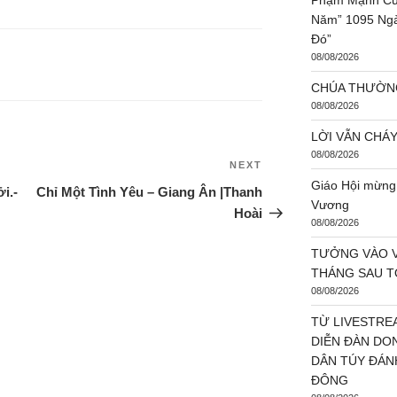
Phạm Mạnh Cươ
Năm” 1095 Ngà
Đó”
08/08/2026
CHÚA THƯỜNG 
08/08/2026
LỜI VẪN CHÁY 
08/08/2026
NEXT
Giáo Hội mừng 
i.-
Chỉ Một Tình Yêu – Giang Ân |Thanh
Vương
Hoài
08/08/2026
TƯỞNG VÀO V
THÁNG SAU TÔ
08/08/2026
TỪ LIVESTR
DIỄN ĐÀN DO
DÂN TÚY ĐÁN
ĐÔNG