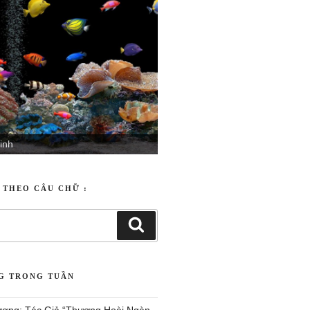
inh
T THEO CÂU CHỮ :
NG TRONG TUẦN