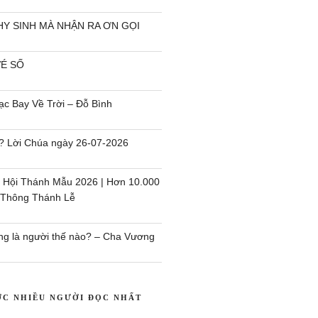
HY SINH MÀ NHẬN RA ƠN GỌI
VÉ SỐ
c Bay Về Trời – Đỗ Bình
i`? Lời Chúa ngày 26-07-2026
 Hội Thánh Mẫu 2026 | Hơn 10.000
 Thông Thánh Lễ
ng là người thế nào? – Cha Vương
ỢC NHIỀU NGƯỜI ĐỌC NHẤT