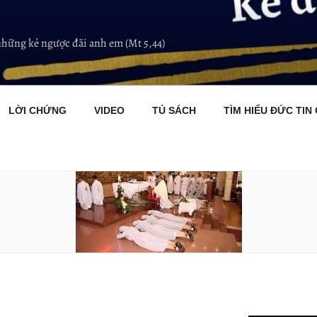
những kẻ ngược đãi anh em (Mt 5,44)
LỜI CHỨNG
VIDEO
TỦ SÁCH
TÌM HIỂU ĐỨC TIN