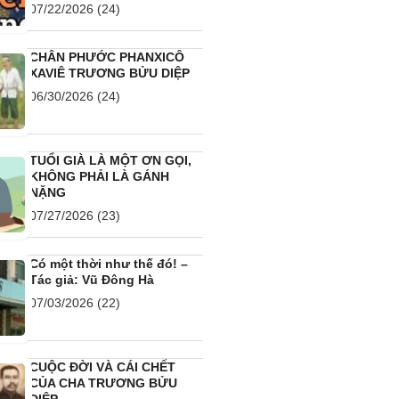
07/22/2026
(24)
CHÂN PHƯỚC PHANXICÔ
XAVIÊ TRƯƠNG BỬU DIỆP
06/30/2026
(24)
TUỔI GIÀ LÀ MỘT ƠN GỌI,
KHÔNG PHẢI LÀ GÁNH
NẶNG
07/27/2026
(23)
Có một thời như thế đó! –
Tác giả: Vũ Đông Hà
07/03/2026
(22)
CUỘC ĐỜI VÀ CÁI CHẾT
CỦA CHA TRƯƠNG BỬU