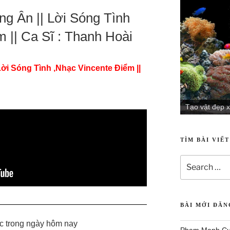
 Ân || Lời Sóng Tình
 || Ca Sĩ : Thanh Hoài
i Sóng Tình ,Nhạc Vincente Điểm ||
Tạo vật đẹp x
TÌM BÀI VIẾ
BÀI MỚI ĐĂ
c trong ngày hôm nay