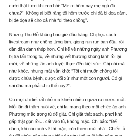
cười thật tươi khi con hỏi: “Mẹ ơi hôm nay mẹ ngủ đủ
chưa?”. Không ai biết rằng tối hôm trước chị đã bị dọa dẫm,
bị đe dọa sẽ cho cả nhà “đi theo chồng”.
Nhưng Thu Đỗ không bao giờ đầu hàng. Chị học cách
livestream như chồng từng làm, giọng run run ban đầu, rồi
dần dần đanh thép hơn. Chị kể về những ngày anh Phương
bị tra tấn trong tù, về những vết thương không lành rồi lại
mới, về những lần anh tuyệt thực đến kiệt sức. Chị nói mà
như khóc, nhưng mắt vẫn khô: “Tôi chỉ muốn chồng tôi
được chữa bệnh, được đối xử như một con người. Có gì
sai đâu mà phải chịu thế này?”.
Có một chi tiết rất nhỏ mà khiến nhiều người rơi nước mắt:
Mỗi lần đi thăm nuôi về, chị lại mang theo một chiếc áo anh
Phương mặc trong tù để giặt. Chị giặt thật sạch, phơi khô,
gấp thật gọn rồi… cất vào tủ, không mặc. Chị bảo: “Để
dành, khi nào anh về thì mặc, còn thơm mùi nhà”. Chiếc tủ
ấy đã chứa gần chục chiếc áo như thế suốt bốn năm qua.