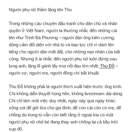
Người phụ nữ thầm lặng tên Thu
Trong những câu chuyện đấu tranh cho dân chủ và nhân
quyền ở Việt Nam, người ta thường nhắc đến những cái
tên như Trịnh Bá Phương – người đàn ông kiên cường,
dũng cảm đối diện với nhà tù và bạo lực chỉ vì dám lên
tiếng cho người dân mất đất, cho những nạn nhân của bất
công. Nhưng ít ai nhắc đến người phụ nữ luôn đứng sau
lưng anh, lặng lẽ gánh lấy mọi nỗi đau lớn nhất:
Thu Đỗ
–
người vợ, người mẹ, người đồng chí bất khuất.
Thu Đỗ không phải là người thích xuất hiện trước ống kính.
Chị không diễn thuyết hùng hồn, không livestream dài dòng.
Chị chỉ làm một việc duy nhất, ngày này qua ngày khác:
sống sót để giữ lửa cho gia đình, để con cái còn có mẹ, để
chồng dù trong tù vẫn còn biết rằng ở ngoài kia có một
người phụ nữ nhỏ bé đang thay anh chống lại cả bầu trời
sụp đổ.