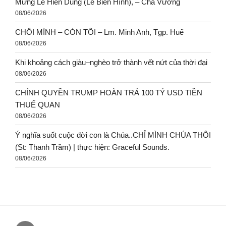
Mừng Lễ Hiển Dung (Lễ Biến Hình), – Cha Vương
08/06/2026
CHỐI MÌNH – CÒN TÔI – Lm. Minh Anh, Tgp. Huế
08/06/2026
Khi khoảng cách giàu–nghèo trở thành vết nứt của thời đại
08/06/2026
CHÍNH QUYỀN TRUMP HOÀN TRẢ 100 TỶ USD TIỀN
THUẾ QUAN
08/06/2026
Ý nghĩa suốt cuộc đời con là Chúa..CHỈ MÌNH CHÚA THÔI
(St: Thanh Trầm) | thực hiện: Graceful Sounds.
08/06/2026