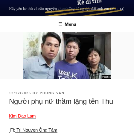
Hãy yêu kẻ thù và cầu nguyện cho những kẻ ngược đãi anh em (Mt 5,44)
Menu
12/12/2025
BY
PHUNG VAN
Người phụ nữ thầm lặng tên Thu
Kim Dao Lam
Fb
Tri Nguyen Ông Tám