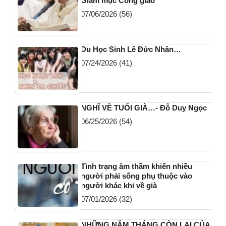
Giám mục Công giáo
07/06/2026
(56)
Du Học Sinh Lê Đức Nhân…
07/24/2026
(41)
NGHĨ VỀ TUỔI GIÀ…- Đỗ Duy Ngọc
06/25/2026
(54)
Tình trạng âm thầm khiến nhiều
người phải sống phụ thuộc vào
người khác khi về già
07/01/2026
(32)
NHỮNG NĂM THÁNG CÒN LẠI CỦA