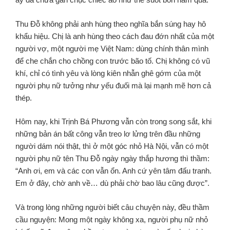
Thu Đỗ không phải anh hùng theo nghĩa bắn súng hay hô
khẩu hiệu. Chị là anh hùng theo cách đau đớn nhất của một
người vợ, một người mẹ Việt Nam: dùng chính thân mình
để che chắn cho chồng con trước bão tố. Chị không có vũ
khí, chỉ có tình yêu và lòng kiên nhẫn ghê gớm của một
người phụ nữ tưởng như yếu đuối mà lại mạnh mẽ hơn cả
thép.
Hôm nay, khi Trịnh Bá Phương vẫn còn trong song sắt, khi
những bản án bất công vẫn treo lơ lửng trên đầu những
người dám nói thật, thì ở một góc nhỏ Hà Nội, vẫn có một
người phụ nữ tên Thu Đỗ ngày ngày thắp hương thì thầm:
“Anh ơi, em và các con vẫn ổn. Anh cứ yên tâm đấu tranh.
Em ở đây, chờ anh về… dù phải chờ bao lâu cũng được”.
Và trong lòng những người biết câu chuyện này, đều thầm
cầu nguyện: Mong một ngày không xa, người phụ nữ nhỏ