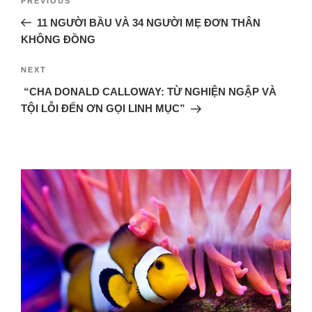
PREVIOUS
11 NGƯỜI BẦU VÀ 34 NGƯỜI MẸ ĐƠN THÂN
KHÔNG ĐỒNG
NEXT
“CHA DONALD CALLOWAY: TỪ NGHIỆN NGẬP VÀ
TỘI LỖI ĐẾN ƠN GỌI LINH MỤC”