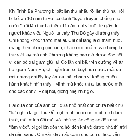
Khi Trịnh Bá Phương bị bắt lần thứ nhất, rồi lần thứ hai, rồi
bị kết án 10 năm tù với tội danh “tuyên truyền chống nhà
nước”, rồi lần thứ ba thêm 11 năm chỉ vì một tờ giấy do
người khác viết. Người ta thấy Thu Đỗ gầy đi trông thấy.
Chị không khóc trước mặt ai. Chị chỉ lặng lẽ đi thăm nuôi,
mang theo những gói bánh, chai nước mắm, và những lá
thư viết tay mà anh Phương không bao giờ được đọc hết
vì cán bộ trại giam giữ lại. Có lần chị kể, trên đường về từ
trại giam Nam Hà, chị ngồi trên xe buýt mà nước mắt cứ
rơi, nhưng chị lấy tay áo lau thật nhanh vì không muốn
hành khách nhìn thấy. “Mình mà khóc thì ai lau nước mắt
cho các con?” – chị nói, giọng nhẹ như gió.
Hai đứa con của anh chị, đứa nhỏ nhất còn chưa biết chữ
“tù” nghĩa là gì. Thu Đỗ một mình nuôi con, một mình làm
thuê, một mình đối mặt với những lần công an đến nhà
“làm việc”, bị gọi lên đồn tra hỏi đến khi về được nhà thì trời
đã gần sáng . Chị vẫn dậy nấu cơm cho con đi học, vẫn