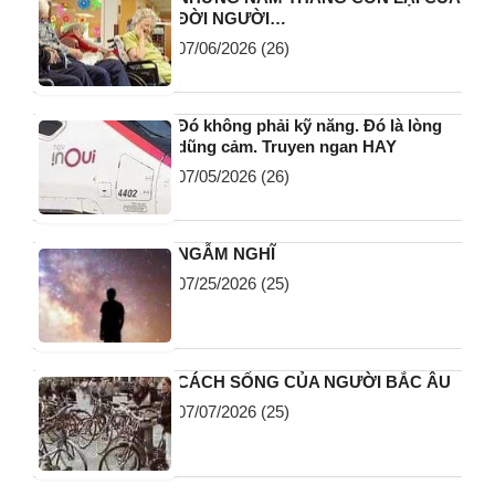
ĐỜI NGƯỜI…
07/06/2026
(26)
Đó không phải kỹ năng. Đó là lòng
dũng cảm. Truyen ngan HAY
07/05/2026
(26)
NGẪM NGHĨ
07/25/2026
(25)
CÁCH SỐNG CỦA NGƯỜI BẮC ÂU
07/07/2026
(25)