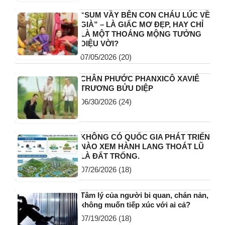
“SUM VẦY BÊN CON CHÁU LÚC VỀ
GIÀ” – LÀ GIẤC MƠ ĐẸP, HAY CHỈ
LÀ MỘT THOÁNG MỘNG TƯỞNG
DIỆU VỜI?
07/05/2026
(20)
CHÂN PHƯỚC PHANXICÔ XAVIÊ
TRƯƠNG BỬU DIỆP
06/30/2026
(24)
KHÔNG CÓ QUỐC GIA PHÁT TRIỂN
NÀO XEM HÀNH LANG THOÁT LŨ
LÀ ĐẤT TRỐNG.
07/26/2026
(18)
Tâm lý của người bi quan, chán nản,
không muốn tiếp xúc với ai cả?
07/19/2026
(18)