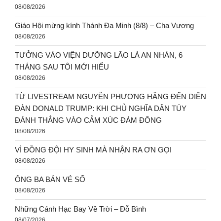
08/08/2026
Giáo Hội mừng kính Thánh Đa Minh (8/8) – Cha Vương
08/08/2026
TƯỞNG VÀO VIỆN DƯỠNG LÃO LÀ AN NHÀN, 6
THÁNG SAU TÔI MỚI HIỂU
08/08/2026
TỪ LIVESTREAM NGUYỄN PHƯƠNG HẰNG ĐẾN DIỄN
ĐÀN DONALD TRUMP: KHI CHỦ NGHĨA DÂN TÚY
ĐÁNH THẲNG VÀO CẢM XÚC ĐÁM ĐÔNG
08/08/2026
VÌ ĐỒNG ĐỘI HY SINH MÀ NHẬN RA ƠN GỌI
08/08/2026
ÔNG BA BÁN VÉ SỐ
08/08/2026
Những Cánh Hạc Bay Về Trời – Đỗ Bình
08/07/2026