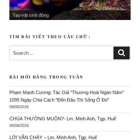
Tạo vật sống quây quần
TÌM BÀI VIẾT THEO CÂU CHỮ :
BÀI MỚI ĐĂNG TRONG TUẦN
Phạm Mạnh Cương: Tác Giả “Thương Hoài Ngàn Năm”
1095 Ngày Chia Cách “Đến Đâu Thì Sống Ở Đó”
08/08/2026
CHÚA THƯỜNG MUỘN?- Lm. Minh Anh, Tgp. Huế
08/08/2026
LỜI VẪN CHÁY – Lm. Minh Anh, Tgp. Huế