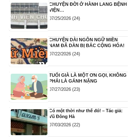
CHUYỆN ĐỜI Ở HÀNH LANG BỆNH
VIỆN…
07/25/2026
(24)
CHUYỆN DÀI NGÔN NGỮ MIỀN
NAM ĐÃ DẦN BỊ BẮC CỘNG HÓA!
07/22/2026
(24)
TUỔI GIÀ LÀ MỘT ƠN GỌI, KHÔNG
PHẢI LÀ GÁNH NẶNG
07/27/2026
(23)
Có một thời như thế đó! – Tác giả:
Vũ Đông Hà
07/03/2026
(22)