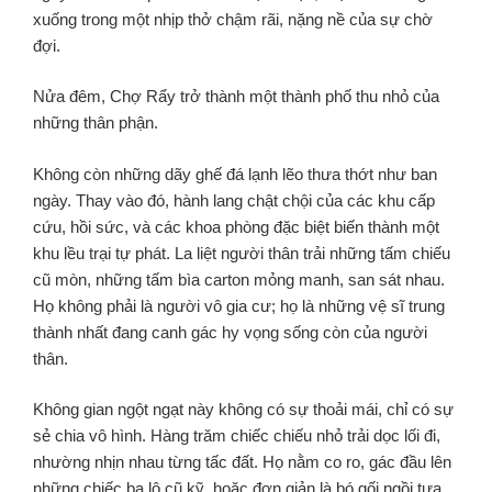
xuống trong một nhịp thở chậm rãi, nặng nề của sự chờ
đợi.
Nửa đêm, Chợ Rẩy trở thành một thành phố thu nhỏ của
những thân phận.
Không còn những dãy ghế đá lạnh lẽo thưa thớt như ban
ngày. Thay vào đó, hành lang chật chội của các khu cấp
cứu, hồi sức, và các khoa phòng đặc biệt biến thành một
khu lều trại tự phát. La liệt người thân trải những tấm chiếu
cũ mòn, những tấm bìa carton mỏng manh, san sát nhau.
Họ không phải là người vô gia cư; họ là những vệ sĩ trung
thành nhất đang canh gác hy vọng sống còn của người
thân.
Không gian ngột ngạt này không có sự thoải mái, chỉ có sự
sẻ chia vô hình. Hàng trăm chiếc chiếu nhỏ trải dọc lối đi,
nhường nhịn nhau từng tấc đất. Họ nằm co ro, gác đầu lên
những chiếc ba lô cũ kỹ, hoặc đơn giản là bó gối ngồi tựa