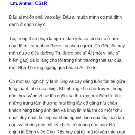
Lm. Anmai, CSsR
Đâu ai muốn phải vào đây! Đâu ai muốn mình có mã định
danh ở chốn này?
Tôi, trong thân phận là người đau yếu và tôi đã có ở nơi
này để rồi cảm nhận được cái phận người. Có điều tôi may
mắn được điều dưỡng Th, được bác sĩ Ái (một vị bác sĩ
hiếm gặp) đã lo lắng cho tôi trong tình thương thật sự của
một Nhà Thương ngang qua bác sĩ Ái cho tôi.
Có một sự nghịch lý lạnh lùng và cay đắng luôn tồn tại giữa
lòng thành phố náo nhiệt. Khi những khu chợ truyền thống
dần thưa vắng vì sự lên ngôi của thương mại điện tử, khi
những trung tâm thương mại lộng lẫy cố gắng níu chân
khách hàng bằng ánh đèn và khuyến mãi, thì có một “khu
chợ” duy nhất, lạ lùng và khắc nghiệt, luôn quá tải, luôn tấp
nập, và không cần bất kỳ chiêu trò quảng cáo nào: Đó
chính là Bệnh viện Chợ Rẩy hay cái từ mà tôi vẫn thích gọi