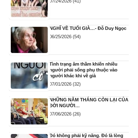
07/24/2026
(41)
NGHĨ VỀ TUỔI GIÀ…- Đỗ Duy Ngọc
06/25/2026
(54)
Tình trạng âm thầm khiến nhiều
người phải sống phụ thuộc vào
người khác khi về già
07/01/2026
(32)
NHỮNG NĂM THÁNG CÒN LẠI CỦA
ĐỜI NGƯỜI…
07/06/2026
(26)
Đó không phải kỹ năng. Đó là lòng