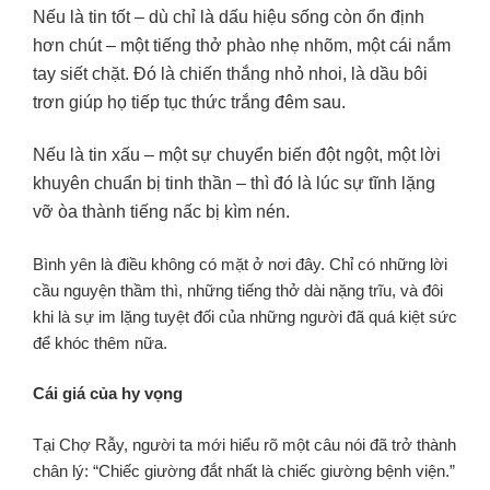
Nếu là tin tốt – dù chỉ là dấu hiệu sống còn ổn định
hơn chút – một tiếng thở phào nhẹ nhõm, một cái nắm
tay siết chặt. Đó là chiến thắng nhỏ nhoi, là dầu bôi
trơn giúp họ tiếp tục thức trắng đêm sau.
Nếu là tin xấu – một sự chuyển biến đột ngột, một lời
khuyên chuẩn bị tinh thần – thì đó là lúc sự tĩnh lặng
vỡ òa thành tiếng nấc bị kìm nén.
Bình yên là điều không có mặt ở nơi đây. Chỉ có những lời
cầu nguyện thầm thì, những tiếng thở dài nặng trĩu, và đôi
khi là sự im lặng tuyệt đối của những người đã quá kiệt sức
để khóc thêm nữa.
Cái giá của hy vọng
Tại Chợ Rẫy, người ta mới hiểu rõ một câu nói đã trở thành
chân lý: “Chiếc giường đắt nhất là chiếc giường bệnh viện.”