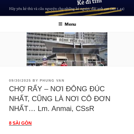
Hãy yêu kẻ thù và cầu nguyện cho những kẻ ngược đãi anh em (Mt 5,44)
Menu
09/30/2025
BY
PHUNG VAN
CHỢ RẨY – NƠI ĐÔNG ĐÚC
NHẤT, CŨNG LÀ NƠI CÔ ĐƠN
NHẤT… Lm. Anmai, CSsR
8 SÀI GÒN