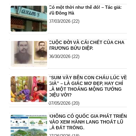
Có một thời như thế đó! – Tác giả:
Vũ Đông Hà
07/03/2026
(22)
CUỘC ĐỜI VÀ CÁI CHẾT CỦA CHA
TRƯƠNG BỬU DIỆP.
06/30/2026
(22)
“SUM VẦY BÊN CON CHÁU LÚC VỀ
GIÀ” – LÀ GIẤC MƠ ĐẸP, HAY CHỈ
LÀ MỘT THOÁNG MỘNG TƯỞNG
DIỆU VỜI?
07/05/2026
(20)
KHÔNG CÓ QUỐC GIA PHÁT TRIỂN
NÀO XEM HÀNH LANG THOÁT LŨ
LÀ ĐẤT TRỐNG.
07/26/2026
(18)