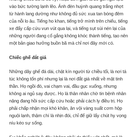
vào bức tường lạnh lẽo. Ánh đèn huỳnh quang trắng nhợt
từ hành lang dường như không đủ sức xua tan bóng đêm
của nỗi lo âu. Tiếng ho khan, tiếng trở mình trên chiếu, tiếng
xe đẩy cấp cứu vun vút qua lại, và tiếng sụt sùi nén lại của
những người đang cố gắng không khóc thành tiếng, tạo nên
một bản giao hưởng buồn bã mà chỉ nơi đây mới có.
Chiếc ghế đắt giá
Những dãy ghế đá dài, chật kín người từ chiều tối, là nơi tá
túc không tốn phí nhưng lại là nơi đắt giá nhất về mặt tinh
thần. Họ ngồi đó, vai chạm vai, đầu gục xuống, nhưng
không ai ngủ say được. Họ là thân nhân chờ tin bệnh nhân
nặng đang hồi sức cấp cứu hoặc phải cách ly điều trị. Họ
phải chấp nhận mọi khó khăn, ăn vội vàng suất cơm hộp
nguội lạnh, thậm chí là nhịn đói, chỉ để giữ lấy chút hy vọng
níu kéo sự sống.