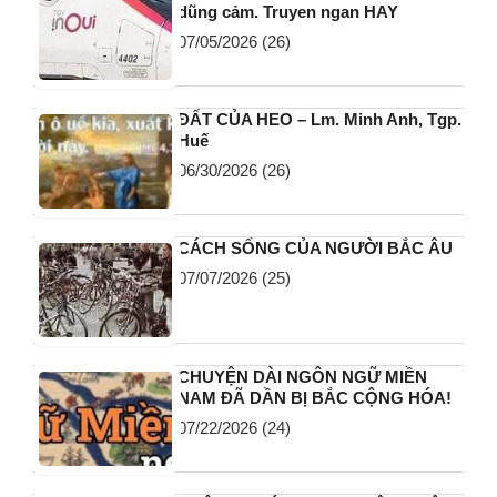
dũng cảm. Truyen ngan HAY
07/05/2026
(26)
ĐẤT CỦA HEO – Lm. Minh Anh, Tgp.
Huế
06/30/2026
(26)
CÁCH SỐNG CỦA NGƯỜI BẮC ÂU
07/07/2026
(25)
CHUYỆN DÀI NGÔN NGỮ MIỀN
NAM ĐÃ DẦN BỊ BẮC CỘNG HÓA!
07/22/2026
(24)