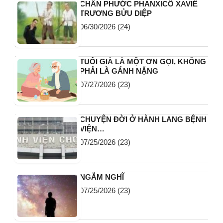
CHÂN PHƯỚC PHANXICÔ XAVIÊ
TRƯƠNG BỬU DIỆP
06/30/2026
(24)
TUỔI GIÀ LÀ MỘT ƠN GỌI, KHÔNG
PHẢI LÀ GÁNH NẶNG
07/27/2026
(23)
CHUYỆN ĐỜI Ở HÀNH LANG BỆNH
VIỆN…
07/25/2026
(23)
NGẪM NGHĨ
07/25/2026
(23)