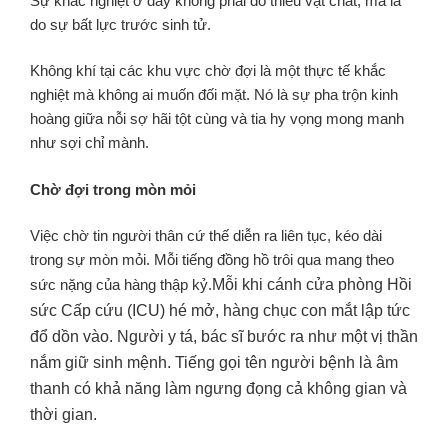
Sự khắc nghiệt ở đây không phải do thiếu vật chất, mà là
do sự bất lực trước sinh tử.
Không khí tại các khu vực chờ đợi là một thực tế khắc
nghiệt mà không ai muốn đối mặt. Nó là sự pha trộn kinh
hoàng giữa nỗi sợ hãi tột cùng và tia hy vọng mong manh
như sợi chỉ mành.
Chờ đợi trong mòn mỏi
Việc chờ tin người thân cứ thế diễn ra liên tục, kéo dài
trong sự mòn mỏi. Mỗi tiếng đồng hồ trôi qua mang theo
sức nặng của hàng thập kỷ.
Mỗi khi cánh cửa phòng Hồi
sức Cấp cứu (ICU) hé mở, hàng chục con mắt lập tức
đổ dồn vào. Người y tá, bác sĩ bước ra như một vị thần
nắm giữ sinh mệnh. Tiếng gọi tên người bệnh là âm
thanh có khả năng làm ngưng đọng cả không gian và
thời gian.