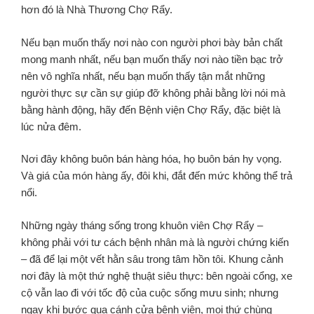
hơn đó là Nhà Thương Chợ Rẩy.
Nếu bạn muốn thấy nơi nào con người phơi bày bản chất
mong manh nhất, nếu bạn muốn thấy nơi nào tiền bạc trở
nên vô nghĩa nhất, nếu bạn muốn thấy tận mắt những
người thực sự cần sự giúp đỡ không phải bằng lời nói mà
bằng hành động, hãy đến Bệnh viện Chợ Rẩy, đặc biệt là
lúc nửa đêm.
Nơi đây không buôn bán hàng hóa, họ buôn bán hy vọng.
Và giá của món hàng ấy, đôi khi, đắt đến mức không thể trả
nổi.
Những ngày tháng sống trong khuôn viên Chợ Rẩy –
không phải với tư cách bệnh nhân mà là người chứng kiến
– đã để lại một vết hằn sâu trong tâm hồn tôi. Khung cảnh
nơi đây là một thứ nghệ thuật siêu thực: bên ngoài cổng, xe
cộ vẫn lao đi với tốc độ của cuộc sống mưu sinh; nhưng
ngay khi bước qua cánh cửa bệnh viện, mọi thứ chùng