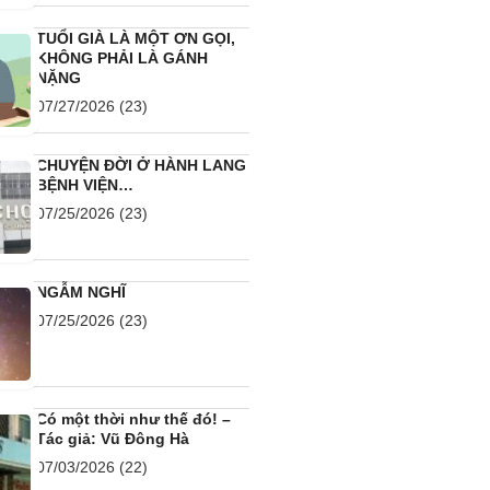
NGẪM NGHĨ
07/25/2026
(23)
Có một thời như thế đó! –
Tác giả: Vũ Đông Hà
07/03/2026
(22)
CUỘC ĐỜI VÀ CÁI CHẾT
CỦA CHA TRƯƠNG BỬU
DIỆP.
06/30/2026
(22)
“SUM VẦY BÊN CON CHÁU
LÚC VỀ GIÀ” – LÀ GIẤC MƠ
ĐẸP, HAY CHỈ LÀ MỘT
THOÁNG MỘNG TƯỞNG