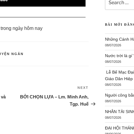
Lễ Bế Mạc Đại
Giáo Dân Hiệp
08/07/2026
Người công bằ
 trong ngày hôm nay
08/07/2026
NHÂN TÀI SIN
08/07/2026
UYỆN NGẮN
ĐẠI HỘI THÁN
08/06/2026
Nguyễn Phương
buổi livestream
NEXT
08/06/2026
 và
BỞI CHỌN LỰA – Lm. Minh Anh,
Mừng Lễ Hiển 
Tgp. Huế
08/06/2026
CHỐI MÌNH – C
08/06/2026
Khi khoảng các