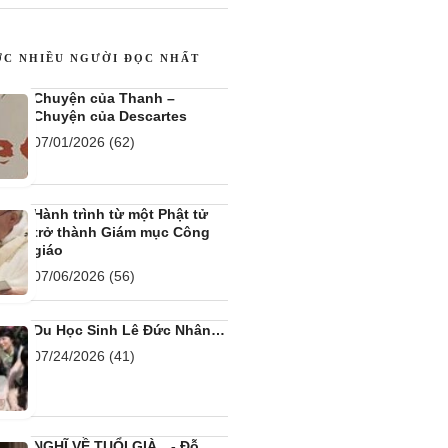
trở thành Giám mục Công
giáo
07/06/2026
(56)
Du Học Sinh Lê Đức Nhân…
07/24/2026
(41)
NGHĨ VỀ TUỔI GIÀ…- Đỗ
Duy Ngọc
06/25/2026
(54)
Tình trạng âm thầm khiến
nhiều người phải sống phụ
thuộc vào người khác khi
về già
07/01/2026
(32)