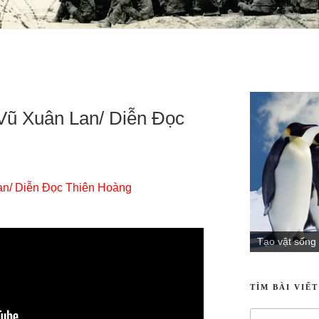
Tạo Vật biết 
 Vũ Xuân Lan/ Diễn Đọc
TÌM BÀI VIẾ
an/ Diễn Đọc Thiên Hoàng
BÀI MỚI ĐĂ
Tạo vật sống
Những Cánh Hạ
08/07/2026
Nước trời là g
08/07/2026