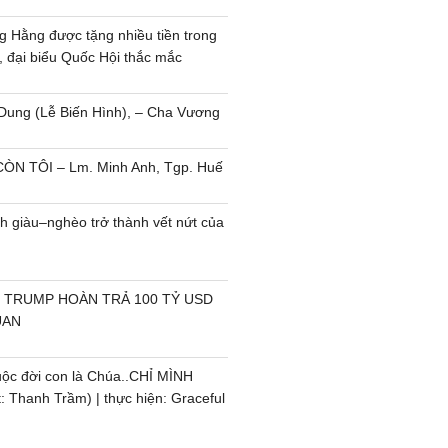
 TRUMP HOÀN TRẢ 100 TỶ USD
UAN
uộc đời con là Chúa..CHỈ MÌNH
 Thanh Trầm) | thực hiện: Graceful
ỢC NHIỀU NGƯỜI ĐỌC NHẤT
Chuyện của Thanh –
Chuyện của Descartes
07/01/2026
(62)
Hành trình từ một Phật tử