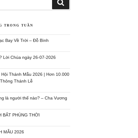
 Hội Thánh Mẫu 2026 | Hơn 10.000
 Thông Thánh Lễ
ng là người thế nào? – Cha Vương
H BẤT PHÙNG THỜI
H MẪU 2026
 Hằng được tặng nhiều tiền trong
, đại biểu Quốc Hội thắc mắc
Dung (Lễ Biến Hình), – Cha Vương
ÒN TÔI – Lm. Minh Anh, Tgp. Huế
h giàu–nghèo trở thành vết nứt của