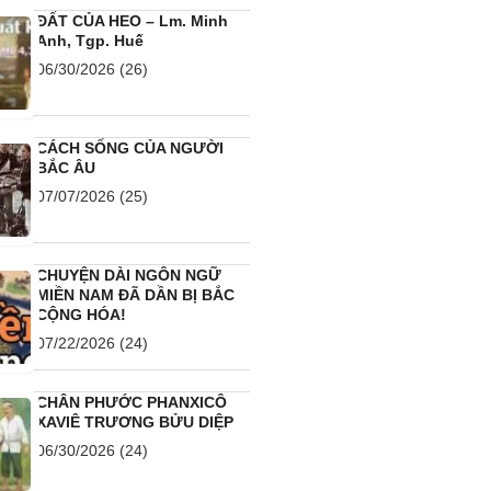
CHUYỆN DÀI NGÔN NGỮ
MIỀN NAM ĐÃ DẦN BỊ BẮC
CỘNG HÓA!
07/22/2026
(24)
CHÂN PHƯỚC PHANXICÔ
XAVIÊ TRƯƠNG BỬU DIỆP
06/30/2026
(24)
TUỔI GIÀ LÀ MỘT ƠN GỌI,
KHÔNG PHẢI LÀ GÁNH
NẶNG
07/27/2026
(23)
CHUYỆN ĐỜI Ở HÀNH LANG
BỆNH VIỆN…
07/25/2026
(23)