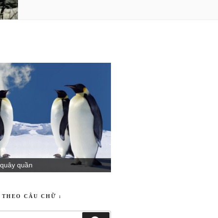
yêu thương
T THEO CÂU CHỮ :
NG TRONG TUẦN
 quây quần
c Bay Về Trời – Đỗ Bình
i`? Lời Chúa ngày 26-07-2026