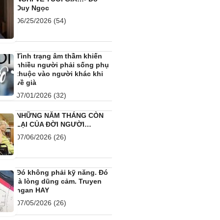
NHỮNG NĂM THÁNG CÒN
LẠI CỦA ĐỜI NGƯỜI…
07/06/2026
(26)
Đó không phải kỹ năng. Đó
là lòng dũng cảm. Truyen
ngan HAY
07/05/2026
(26)
ĐẤT CỦA HEO – Lm. Minh
Anh, Tgp. Huế
06/30/2026
(26)
CÁCH SỐNG CỦA NGƯỜI
BẮC ÂU
07/07/2026
(25)