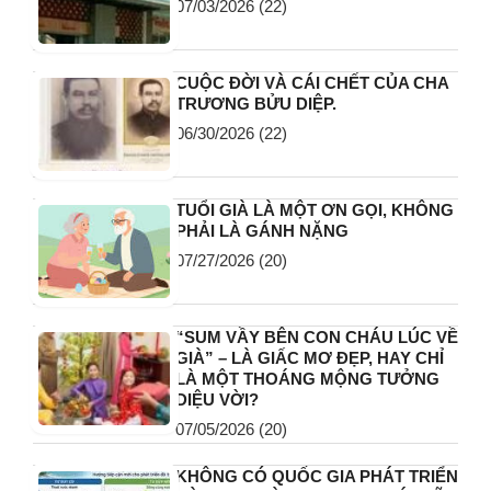
VIỆN…
07/25/2026
(23)
NGẪM NGHĨ
07/25/2026
(23)
Có một thời như thế đó! – Tác giả:
Vũ Đông Hà
07/03/2026
(22)
CUỘC ĐỜI VÀ CÁI CHẾT CỦA CHA
TRƯƠNG BỬU DIỆP.
06/30/2026
(22)