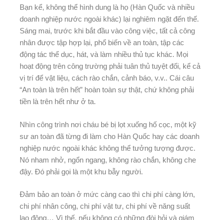
Bạn kể, không thể hình dung là họ (Hàn Quốc và nhiều
doanh nghiệp nước ngoài khác) lại nghiêm ngặt đến thế.
Sáng mai, trước khi bắt đầu vào công việc, tất cả công
nhân được tập hợp lại, phổ biến về an toàn, tập các
động tác thể dục, hát, và làm nhiều thủ tục khác. Mọi
hoạt động trên công trường phải tuân thủ tuyệt đối, kể cả
vị trí để vật liệu, cách rào chắn, cảnh báo, v.v.. Cái câu
“An toàn là trên hết” hoàn toàn sự thật, chứ không phải
tiền là trên hết như ở ta.
Nhìn công trình nơi cháu bé bị lọt xuống hố cọc, một kỹ
sư an toàn đã từng đi làm cho Hàn Quốc hay các doanh
nghiệp nước ngoài khác không thể tưởng tượng được.
Nó nham nhở, ngổn ngang, không rào chắn, không che
đậy. Đó phải gọi là một khu bẫy người.
Đảm bảo an toàn ở mức càng cao thì chi phí càng lớn,
chi phí nhân công, chi phí vật tư, chi phí về năng suất
lao động… Vì thế, nếu không có những đòi hỏi và giám