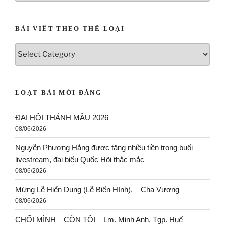
BÀI VIẾT THEO THÁNG NĂM
BÀI VIẾT THEO THỂ LOẠI