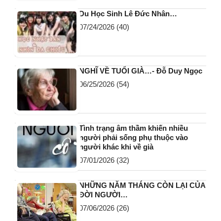
BÀI VIẾT ĐƯỢC NHIỀU NGƯỜI ĐỌC NHẤT
Chuyện của Thanh – Chuyện của
Descartes
07/01/2026
(62)
Hành trình từ một Phật tử trở thành
Giám mục Công giáo
07/06/2026
(56)
Du Học Sinh Lê Đức Nhân…
07/24/2026
(40)
NGHĨ VỀ TUỔI GIÀ…- Đỗ Duy Ngọc
06/25/2026
(54)