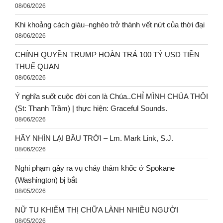
LOẠT BÀI MỚI ĐĂNG
ĐẠI HỘI THÁNH MẪU 2026
08/06/2026
Nguyễn Phương Hằng được tặng nhiều tiền trong buổi
livestream, đại biểu Quốc Hội thắc mắc
08/06/2026
Mừng Lễ Hiển Dung (Lễ Biến Hình), – Cha Vương
08/06/2026
CHỐI MÌNH – CÒN TÔI – Lm. Minh Anh, Tgp. Huế
08/06/2026
Khi khoảng cách giàu–nghèo trở thành vết nứt của thời đại
08/06/2026
CHÍNH QUYỀN TRUMP HOÀN TRẢ 100 TỶ USD TIỀN
THUẾ QUAN
08/06/2026