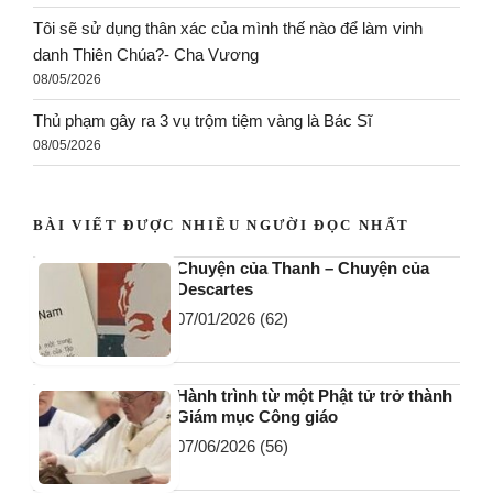
Ý nghĩa suốt cuộc đời con là Chúa..CHỈ MÌNH CHÚA THÔI
(St: Thanh Trầm) | thực hiện: Graceful Sounds.
08/06/2026
HÃY NHÌN LẠI BẦU TRỜI – Lm. Mark Link, S.J.
08/06/2026
Nghi phạm gây ra vụ cháy thảm khốc ở Spokane
(Washington) bị bắt
08/05/2026
NỮ TU KHIẾM THỊ CHỮA LÀNH NHIỀU NGƯỜI
08/05/2026
Tôi sẽ sử dụng thân xác của mình thế nào để làm vinh
danh Thiên Chúa?- Cha Vương
08/05/2026
Thủ phạm gây ra 3 vụ trộm tiệm vàng là Bác Sĩ
08/05/2026