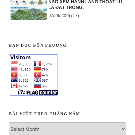
TUỔI GIÀ LÀ MỘT ƠN GỌI, KHÔNG
PHẢI LÀ GÁNH NẶNG
07/27/2026
(20)
“SUM VẦY BÊN CON CHÁU LÚC VỀ
GIÀ” – LÀ GIẤC MƠ ĐẸP, HAY CHỈ
LÀ MỘT THOÁNG MỘNG TƯỞNG
DIỆU VỜI?
07/05/2026
(20)
KHÔNG CÓ QUỐC GIA PHÁT TRIỂN
NÀO XEM HÀNH LANG THOÁT LŨ
LÀ ĐẤT TRỐNG.
07/26/2026
(17)
BẠN ĐỌC BỐN PHƯƠNG