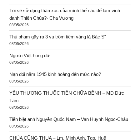
Ý nghĩa suốt cuộc đời con là Chúa..CHỈ MÌNH CHÚA THÔI
(St: Thanh Trầm) | thực hiện: Graceful Sounds.
08/06/2026
HÃY NHÌN LẠI BẦU TRỜI – Lm. Mark Link, S.J.
08/06/2026
Nghi phạm gây ra vụ cháy thảm khốc ở Spokane
(Washington) bị bắt
08/05/2026
NỮ TU KHIẾM THỊ CHỮA LÀNH NHIỀU NGƯỜI
08/05/2026
Tôi sẽ sử dụng thân xác của mình thế nào để làm vinh
danh Thiên Chúa?- Cha Vương
08/05/2026
Thủ phạm gây ra 3 vụ trộm tiệm vàng là Bác Sĩ
08/05/2026
Người Việt hung dữ