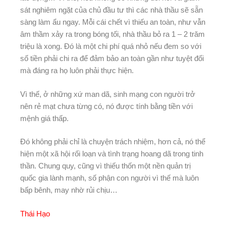
sát nghiêm ngặt của chủ đầu tư thì các nhà thầu sẽ sẵn
sàng làm ẩu ngay. Mỗi cái chết vì thiếu an toàn, như vẫn
âm thầm xảy ra trong bóng tối, nhà thầu bỏ ra 1 – 2 trăm
triệu là xong. Đó là một chi phí quá nhỏ nếu đem so với
số tiền phải chi ra để đảm bảo an toàn gần như tuyệt đối
mà đáng ra họ luôn phải thực hiện.
Vì thế, ở những xứ man dã, sinh mạng con người trở
nên rẻ mạt chưa từng có, nó được tính bằng tiền với
mệnh giá thấp.
Đó không phải chỉ là chuyện trách nhiệm, hơn cả, nó thể
hiện một xã hội rối loạn và tình trạng hoang dã trong tinh
thần. Chung quy, cũng vì thiếu thốn một nền quản trị
quốc gia lành mạnh, số phận con người vì thế mà luôn
bấp bênh, may nhờ rủi chịu…
Thái Hạo