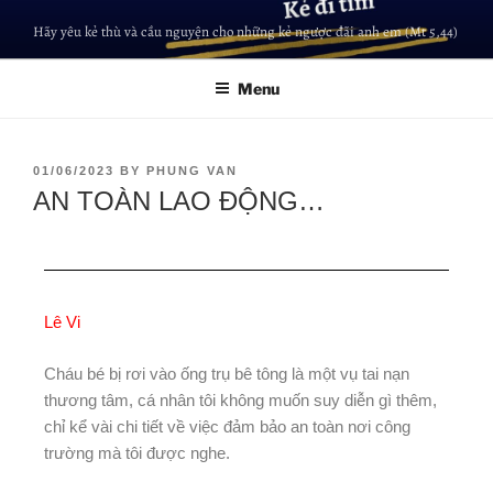
Hãy yêu kẻ thù và cầu nguyện cho những kẻ ngược đãi anh em (Mt 5,44)
Menu
01/06/2023
BY
PHUNG VAN
AN TOÀN LAO ĐỘNG…
Lê Vi
Cháu bé bị rơi vào ống trụ bê tông là một vụ tai nạn
thương tâm, cá nhân tôi không muốn suy diễn gì thêm,
chỉ kể vài chi tiết về việc đảm bảo an toàn nơi công
trường mà tôi được nghe.