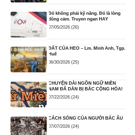
Tình trạng âm thầm khiến nhiều
người phải sống phụ thuộc vào
người khác khi về già
07/01/2026
(32)
NHỮNG NĂM THÁNG CÒN LẠI CỦA
ĐỜI NGƯỜI…
07/06/2026
(26)
Đó không phải kỹ năng. Đó là lòng
dũng cảm. Truyen ngan HAY
07/05/2026
(26)
ĐẤT CỦA HEO – Lm. Minh Anh, Tgp.
Huế