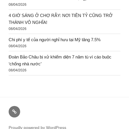
08/05/2026
Nạn đói năm 1945 kinh hoàng đến mức nào?
08/05/2026
YÊU THƯƠNG THUỐC TIÊN CHỮA BỆNH – MD Đức
Tâm
08/05/2026
Tiễn biệt anh Nguyễn Quốc Nam – Van Huynh Ngoc-Châu
08/05/2026
CHÚA CŨNG THUA – Lm. Minh Anh, Tgp. Huế
08/04/2026
4 GIỜ SÁNG Ở CHỢ RẪY: NƠI TIỀN TỶ CŨNG TRỞ
THÀNH VÔ NGHĨA!
08/04/2026
Chi phí y tế của người nghỉ hưu tại Mỹ tăng 7.5%
08/04/2026