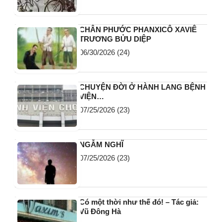
06/30/2026
(25)
CHUYỆN DÀI NGÔN NGỮ MIỀN
NAM ĐÃ DẦN BỊ BẮC CỘNG HÓA!
07/22/2026
(24)
CÁCH SỐNG CỦA NGƯỜI BẮC ÂU
07/07/2026
(24)
CHÂN PHƯỚC PHANXICÔ XAVIÊ
TRƯƠNG BỬU DIỆP
06/30/2026
(24)
CHUYỆN ĐỜI Ở HÀNH LANG BỆNH