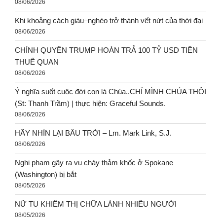
ĐẠI HỘI THÁNH MẪU 2026
08/06/2026
Nguyễn Phương Hằng được tặng nhiều tiền trong buổi
livestream, đại biểu Quốc Hội thắc mắc
08/06/2026
Mừng Lễ Hiển Dung (Lễ Biến Hình), – Cha Vương
08/06/2026
CHỐI MÌNH – CÒN TÔI – Lm. Minh Anh, Tgp. Huế
08/06/2026
Khi khoảng cách giàu–nghèo trở thành vết nứt của thời đại
08/06/2026
CHÍNH QUYỀN TRUMP HOÀN TRẢ 100 TỶ USD TIỀN
THUẾ QUAN
08/06/2026