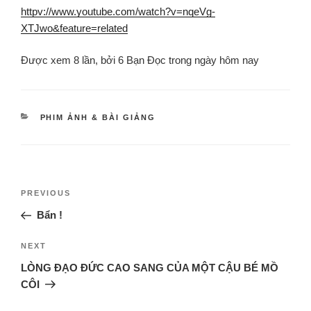
httpv://www.youtube.com/watch?v=nqeVg-
XTJwo&feature=related
Được xem 8 lần, bởi 6 Bạn Đọc trong ngày hôm nay
PHIM ẢNH & BÀI GIẢNG
PREVIOUS
Bẩn !
NEXT
LÒNG ĐẠO ĐỨC CAO SANG CỦA MỘT CẬU BÉ MỒ
CÔI