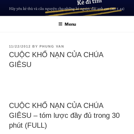
Hãy yêu kẻ thù và cầu nguyện cho những kẻ ngược đãi anh em (Mt 5,44)
Menu
11/22/2012
BY
PHUNG VAN
CUỘC KHỔ NẠN CỦA CHÚA
GIÊSU
CUỘC KHỔ NẠN CỦA CHÚA
GIÊSU – tóm lược đầy đủ trong 30
phút (FULL)