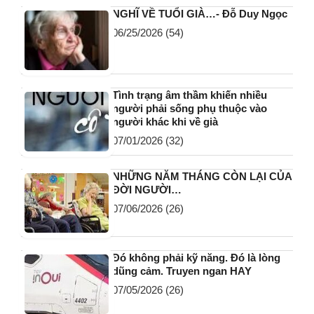
NGHĨ VỀ TUỔI GIÀ…- Đỗ Duy Ngọc
06/25/2026
(54)
Tình trạng âm thầm khiến nhiều
người phải sống phụ thuộc vào
người khác khi về già
07/01/2026
(32)
NHỮNG NĂM THÁNG CÒN LẠI CỦA
ĐỜI NGƯỜI…
07/06/2026
(26)
Đó không phải kỹ năng. Đó là lòng
dũng cảm. Truyen ngan HAY
07/05/2026
(26)