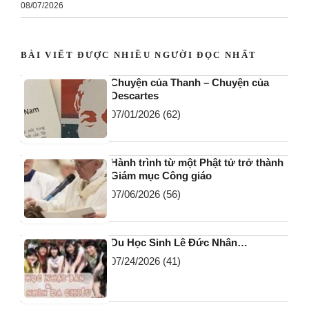
08/07/2026
BÀI VIẾT ĐƯỢC NHIỀU NGƯỜI ĐỌC NHẤT
Chuyện của Thanh – Chuyện của
Descartes
07/01/2026
(62)
Hành trình từ một Phật tử trở thành
Giám mục Công giáo
07/06/2026
(56)
Du Học Sinh Lê Đức Nhân…
07/24/2026
(41)