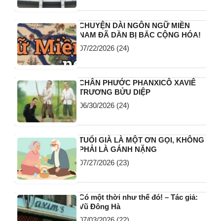
CHUYỆN DÀI NGÔN NGỮ MIỀN
NAM ĐÃ DẦN BỊ BẮC CỘNG HÓA!
07/22/2026
(24)
CHÂN PHƯỚC PHANXICÔ XAVIÊ
TRƯƠNG BỬU DIỆP
06/30/2026
(24)
TUỔI GIÀ LÀ MỘT ƠN GỌI, KHÔNG
PHẢI LÀ GÁNH NẶNG
07/27/2026
(23)
Có một thời như thế đó! – Tác giả:
Vũ Đông Hà
07/03/2026
(22)