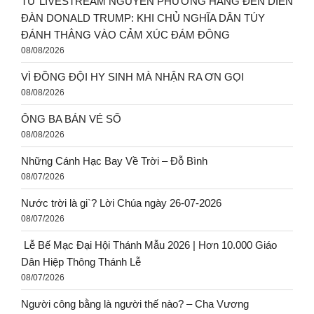
TỪ LIVESTREAM NGUYỄN PHƯƠNG HẰNG ĐẾN DIỄN
ĐÀN DONALD TRUMP: KHI CHỦ NGHĨA DÂN TÚY
ĐÁNH THẲNG VÀO CẢM XÚC ĐÁM ĐÔNG
08/08/2026
VÌ ĐỒNG ĐỘI HY SINH MÀ NHẬN RA ƠN GỌI
08/08/2026
ÔNG BA BÁN VÉ SỐ
08/08/2026
Những Cánh Hạc Bay Về Trời – Đỗ Bình
08/07/2026
Nước trời là gi`? Lời Chúa ngày 26-07-2026
08/07/2026
Lễ Bế Mạc Đại Hội Thánh Mẫu 2026 | Hơn 10.000 Giáo
Dân Hiệp Thông Thánh Lễ
08/07/2026
Người công bằng là người thế nào? – Cha Vương