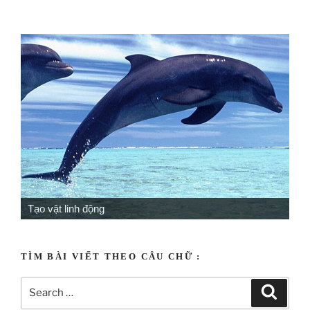
Tạo vật linh động
TÌM BÀI VIẾT THEO CÂU CHỮ :