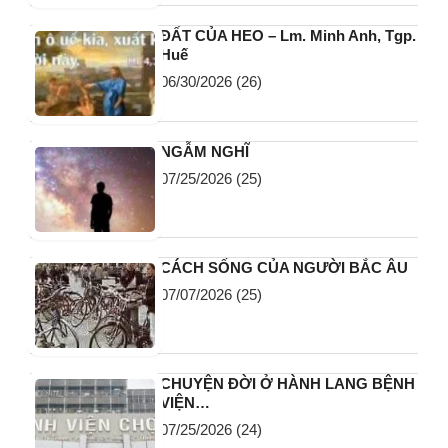
ĐẤT CỦA HEO – Lm. Minh Anh, Tgp.
Huế
06/30/2026
(26)
NGẪM NGHĨ
07/25/2026
(25)
CÁCH SỐNG CỦA NGƯỜI BẮC ÂU
07/07/2026
(25)
CHUYỆN ĐỜI Ở HÀNH LANG BỆNH
VIỆN…
07/25/2026
(24)