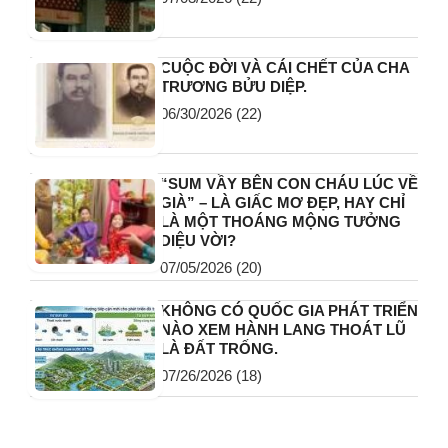
CUỘC ĐỜI VÀ CÁI CHẾT CỦA CHA
TRƯƠNG BỬU DIỆP.
06/30/2026
(22)
“SUM VẦY BÊN CON CHÁU LÚC VỀ
GIÀ” – LÀ GIẤC MƠ ĐẸP, HAY CHỈ
LÀ MỘT THOÁNG MỘNG TƯỞNG
DIỆU VỜI?
07/05/2026
(20)
KHÔNG CÓ QUỐC GIA PHÁT TRIỂN
NÀO XEM HÀNH LANG THOÁT LŨ
LÀ ĐẤT TRỐNG.
07/26/2026
(18)