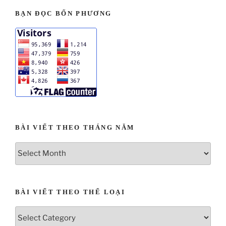
BẠN ĐỌC BỐN PHƯƠNG
BÀI VIẾT THEO THÁNG NĂM
BÀI VIẾT THEO THỂ LOẠI