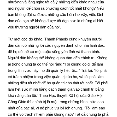
nhường và lắng nghe tất cả ý những kiến khác nhau của
mọi người để chọn ra phương cách tốt nhất không? Nếu
bạn không đặt ra được những câu hỏi như vậy, việc lãnh
đạo của bạn sẽ không được tốt đẹp hơn là những ai biết
yêu thương người dân của họ”.
Từ một góc độ khác, Thánh Phaolô cũng khuyên người
dân cần có những lời cầu nguyện dành cho nhà lãnh đạo,
để họ có thể có một cuộc sống yên tĩnh và thanh bình.
Người dân không thể không quan tâm đến chính trị. Không
ai trong chúng ta có thể nói rằng “Tôi không có gì để làm
trong lĩnh vực này, họ đã quản lý hết rồi…” Trái lại, “tôi phải
có trách nhiệm trong việc quản trị của họ, và tôi phải làm
những điều tốt nhất để họ quản trị cho thật tốt nhất. Tôi phải
làm hết sức mình bằng cách tham gia vào chính trị bằng
khả năng của tôi.” Theo Học thuyết Xã hội của Giáo Hội
Công Giáo thì chính trị là một trong những hình thức cao
nhất của bác ái, vì nó phục vụ lợi ích chung. “Tôi làm sao
có thể vô trách nhiệm phải không nào? Tất cả chúng ta phải