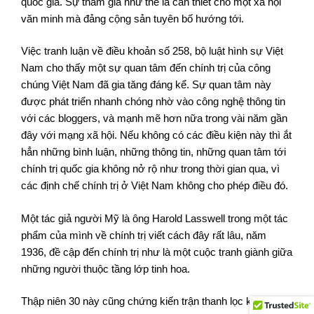
quốc gia. Sự tham gia như thế là cần thiết cho một xã hội
văn minh mà đảng cộng sản tuyên bố hướng tới.
Việc tranh luận về điều khoản số 258, bộ luật hình sự Việt
Nam cho thấy một sự quan tâm đến chính trị của công
chúng Việt Nam đã gia tăng đáng kể. Sự quan tâm này
được phát triển nhanh chóng nhờ vào công nghệ thông tin
với các bloggers, và mạnh mẽ hơn nữa trong vài năm gần
đây với mạng xã hội. Nếu không có các điều kiện này thì ắt
hẳn những bình luận, những thông tin, những quan tâm tới
chính trị quốc gia không nở rộ như trong thời gian qua, vì
các định chế chính trị ở Việt Nam không cho phép điều đó.
Một tác giả người Mỹ là ông Harold Lasswell trong một tác
phẩm của mình về chính trị viết cách đây rất lâu, năm
1936, đề cập đến chính trị như là một cuộc tranh giành giữa
những người thuộc tầng lớp tinh hoa.
Thập niên 30 này cũng chứng kiến trận thanh lọc khổng lồ